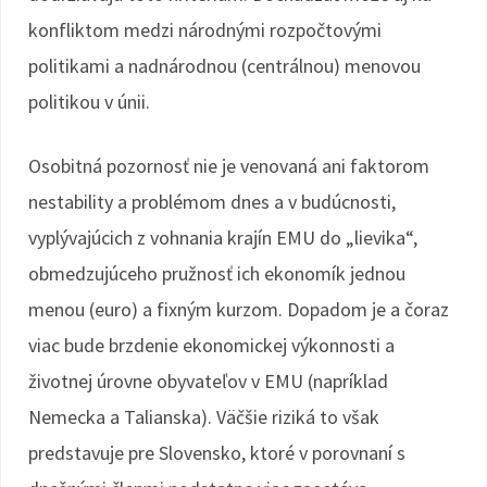
konfliktom medzi národnými rozpočtovými
politikami a nadnárodnou (centrálnou) menovou
politikou v únii.
Osobitná pozornosť nie je venovaná ani faktorom
nestability a problémom dnes a v budúcnosti,
vyplývajúcich z vohnania krajín EMU do „lievika“,
obmedzujúceho pružnosť ich ekonomík jednou
menou (euro) a fixným kurzom. Dopadom je a čoraz
viac bude brzdenie ekonomickej výkonnosti a
životnej úrovne obyvateľov v EMU (napríklad
Nemecka a Talianska). Väčšie riziká to však
predstavuje pre Slovensko, ktoré v porovnaní s