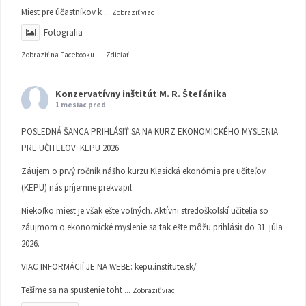
Miest pre účastníkov k
...
Zobraziť viac
Fotografia
Zobraziť na Facebooku
·
Zdieľať
Konzervatívny inštitút M. R. Štefánika
1 mesiac pred
POSLEDNÁ ŠANCA PRIHLÁSIŤ SA NA KURZ EKONOMICKÉHO MYSLENIA
PRE UČITEĽOV: KEPU 2026
Záujem o prvý ročník nášho kurzu Klasická ekonómia pre učiteľov
(KEPU) nás príjemne prekvapil.
Niekoľko miest je však ešte voľných. Aktívni stredoškolskí učitelia so
záujmom o ekonomické myslenie sa tak ešte môžu prihlásiť do 31. júla
2026.
VIAC INFORMÁCIÍ JE NA WEBE:
kepu.institute.sk/
Tešíme sa na spustenie toht
...
Zobraziť viac