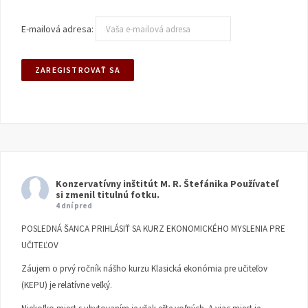
E-mailová adresa:
Konzervatívny inštitút M. R. Štefánika
Používateľ
si zmenil titulnú fotku.
4 dní pred
POSLEDNÁ ŠANCA PRIHLÁSIŤ SA KURZ EKONOMICKÉHO MYSLENIA PRE
UČITEĽOV
Záujem o prvý ročník nášho kurzu Klasická ekonómia pre učiteľov
(KEPU) je relatívne veľký.