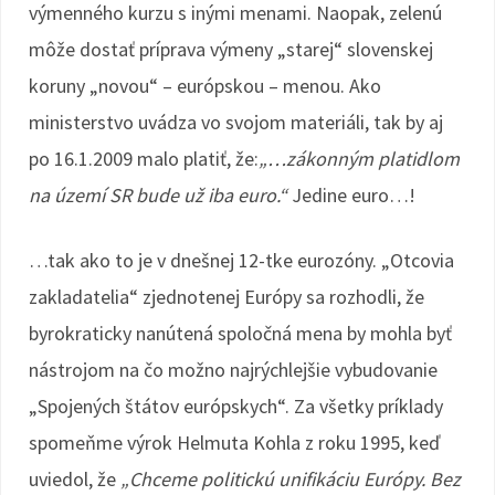
výmenného kurzu s inými menami. Naopak, zelenú
môže dostať príprava výmeny „starej“ slovenskej
koruny „novou“ – európskou – menou. Ako
ministerstvo uvádza vo svojom materiáli, tak by aj
po 16.1.2009 malo platiť, že:
„…zákonným platidlom
na území SR bude už iba euro.“
Jedine euro…!
…tak ako to je v dnešnej 12-tke eurozóny. „Otcovia
zakladatelia“ zjednotenej Európy sa rozhodli, že
byrokraticky nanútená spoločná mena by mohla byť
nástrojom na čo možno najrýchlejšie vybudovanie
„Spojených štátov európskych“. Za všetky príklady
spomeňme výrok Helmuta Kohla z roku 1995, keď
uviedol, že
„Chceme politickú unifikáciu Európy. Bez