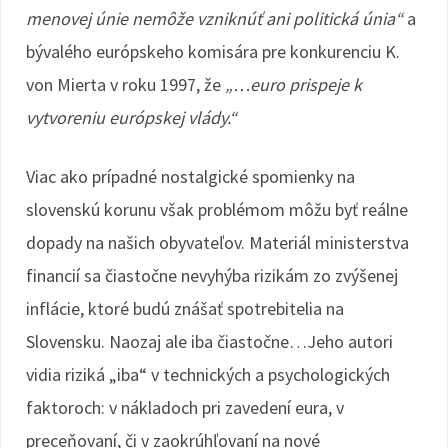
menovej únie nemôže vzniknúť ani politická únia“
a
bývalého európskeho komisára pre konkurenciu K.
von Mierta v roku 1997, že
„…euro prispeje k
vytvoreniu európskej vlády.“
Viac ako prípadné nostalgické spomienky na
slovenskú korunu však problémom môžu byť reálne
dopady na našich obyvateľov. Materiál ministerstva
financií sa čiastočne nevyhýba rizikám zo zvýšenej
inflácie, ktoré budú znášať spotrebitelia na
Slovensku. Naozaj ale iba čiastočne…Jeho autori
vidia riziká „iba“ v technických a psychologických
faktoroch: v nákladoch pri zavedení eura, v
preceňovaní, či v zaokrúhľovaní na nové