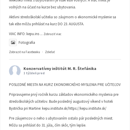
Niekoľko miest s ubytovaním je však ešte voľných. A viac miest je
voľných na účasť na kurze bez ubytovania.
Aktívni stredoškolskí učitelia so záujmom o ekonomické myslenie sa
tak ešte môžu prihlásiť na kurz DO 23. AUGUSTA.
VIAC INFO:
kepu.ins
...
Zobraziť viac
Fotografia
Zobraziť na Facebooku
·
Zdieľať
Konzervatívny inštitút M. R. Štefánika
1 týždeň pred
POSLEDNÉ MIESTA NA KURZ EKONOMICKÉHO MYSLENIA PRE UČITEĽOV
Pripravujeme prvý ročník kurzu základov ekonomického myslenia pre
stredoškolských učiteľov. Bude posledný augustový víkend v hoteli
Bystrička pri Martine:
kepu.institute.sk/https://kepu.institute.sk/
Pre záujemcov o neho s ubytovaním ostalo pár posledných miest.
Môžu sa prihlásiť do 31. júla, čím skôr, tým lepšie.