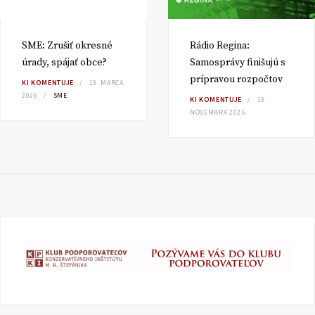
SME: Zrušiť okresné
Rádio Regina:
úrady, spájať obce?
Samosprávy finišujú s
prípravou rozpočtov
KI KOMENTUJE
13. MARCA
2026
SME
KI KOMENTUJE
13.
NOVEMBRA 2025