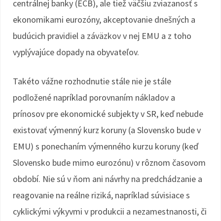
centrálnej banky (ECB), ale tiež väčšiu zviazanosť s
ekonomikami eurozóny, akceptovanie dnešných a
budúcich pravidiel a záväzkov v nej EMU a z toho
vyplývajúce dopady na obyvateľov.
Takéto vážne rozhodnutie stále nie je stále
podložené napríklad porovnaním nákladov a
prínosov pre ekonomické subjekty v SR, keď nebude
existovať výmenný kurz koruny (a Slovensko bude v
EMU) s ponechaním výmenného kurzu koruny (keď
Slovensko bude mimo eurozónu) v rôznom časovom
období. Nie sú v ňom ani návrhy na predchádzanie a
reagovanie na reálne riziká, napríklad súvisiace s
cyklickými výkyvmi v produkcii a nezamestnanosti, či