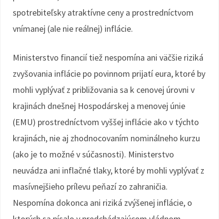
spotrebiteľsky atraktívne ceny a prostredníctvom
vnímanej (ale nie reálnej) inflácie.
Ministerstvo financií tiež nespomína ani väčšie riziká
zvyšovania inflácie po povinnom prijatí eura, ktoré by
mohli vyplývať z približovania sa k cenovej úrovni v
krajinách dnešnej Hospodárskej a menovej únie
(EMU) prostredníctvom vyššej inflácie ako v týchto
krajinách, nie aj zhodnocovaním nominálneho kurzu
(ako je to možné v súčasnosti). Ministerstvo
neuvádza ani inflačné tlaky, ktoré by mohli vyplývať z
masívnejšieho prílevu peňazí zo zahraničia.
Nespomína dokonca ani riziká zvýšenej inflácie, o
ktorých sa písalo v predchádzajúcom vládnom