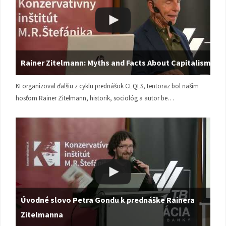
Rainer Zitelmann: Myths and Facts About Capitalism
KI organizoval ďalšiu z cyklu prednášok CEQLS, tentoraz bol naším
hosťom Rainer Zitelmann, historik, sociológ a autor be…
Úvodné slovo Petra Gondu k prednáške Rainera
Zitelmanna