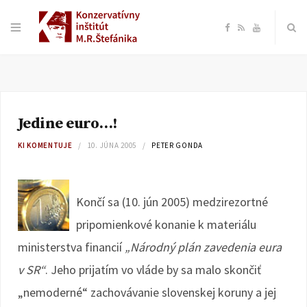
F
R
Y
a
S
o
c
S
u
Jedine euro…!
e
T
KI KOMENTUJE
10. JÚNA 2005
PETER GONDA
b
u
o
b
Končí sa (10. jún 2005) medzirezortné
pripomienkové konanie k materiálu
o
e
ministerstva financií
„Národný plán zavedenia eura
k
v SR“
. Jeho prijatím vo vláde by sa malo skončiť
„nemoderné“ zachovávanie slovenskej koruny a jej