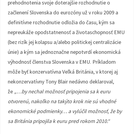
prehodnotenia svoje doterajšie rozhodnutie o
začlenení Slovenska do eurozóny už v roku 2009 a
definitívne rozhodnutie odložia do času, kým sa
nepreukáže opodstatnenosť a životaschopnosť EMU
(bez rizík jej kolapsu a/alebo politickej centralizácie
únie) a kým sa jednoznačne nepotvrdí ekonomická
výhodnosť členstva Slovenska v EMU. Príkladom
môže byť konzervatívna Veľká Británia, v ktorej aj
nekonzervatívny Tony Blair nedávno deklaroval,
že
„…by nechal možnosť pripojenia sa k euru
otvorenú, nakoľko na takýto krok nie sú vhodné
ekonomické podmienky… a vylúčil možnosť, že by
sa Británia pripojila k euru pred rokom 2010.“