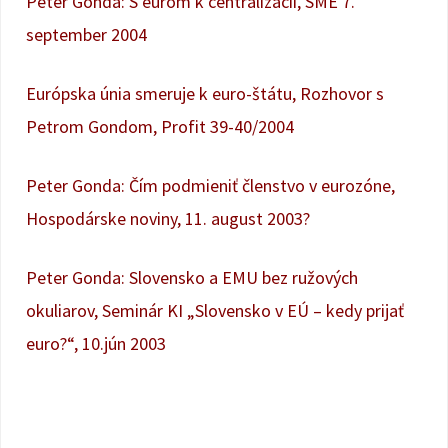
Peter Gonda: S eurom k centralizácii, SME 7.
september 2004
Európska únia smeruje k euro-štátu, Rozhovor s
Petrom Gondom, Profit 39-40/2004
Peter Gonda: Čím podmieniť členstvo v eurozóne,
Hospodárske noviny, 11. august 2003?
Peter Gonda: Slovensko a EMU bez ružových
okuliarov, Seminár KI „Slovensko v EÚ – kedy prijať
euro?“, 10.jún 2003