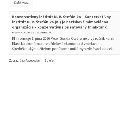
Zistiť viac
Konzervatívny inštitút M. R. Štefánika – Konzervatívny
inštitút M. R. Štefánika (KI) je nezisková mimovládna
organizácia – konzervatívne orientovaný think-tank.
www.konzervativizmus.sk
KI informuje 1. júna 2026 Peter Gonda Otvárame prvý ročník kurzu
Klasická ekonómia pre učiteľov # ekonómia # vzdelávanie
Stredoškolským učiteľom ponúkame unikátny vzdelávací kurz ek...
Zobraziť na Facebooku
·
Zdieľať