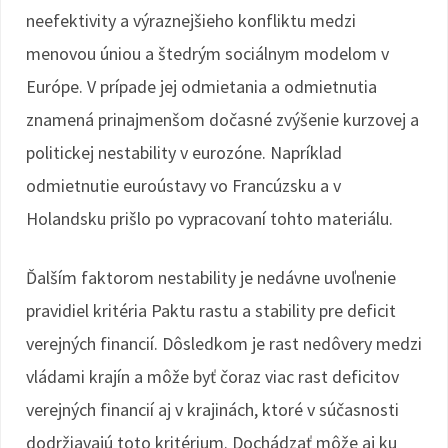
neefektivity a výraznejšieho konfliktu medzi
menovou úniou a štedrým sociálnym modelom v
Európe. V prípade jej odmietania a odmietnutia
znamená prinajmenšom dočasné zvýšenie kurzovej a
politickej nestability v eurozóne. Napríklad
odmietnutie euroústavy vo Francúzsku a v
Holandsku prišlo po vypracovaní tohto materiálu.
Ďalším faktorom nestability je nedávne uvoľnenie
pravidiel kritéria Paktu rastu a stability pre deficit
verejných financií. Dôsledkom je rast nedôvery medzi
vládami krajín a môže byť čoraz viac rast deficitov
verejných financií aj v krajinách, ktoré v súčasnosti
dodržiavajú toto kritérium. Dochádzať môže aj ku