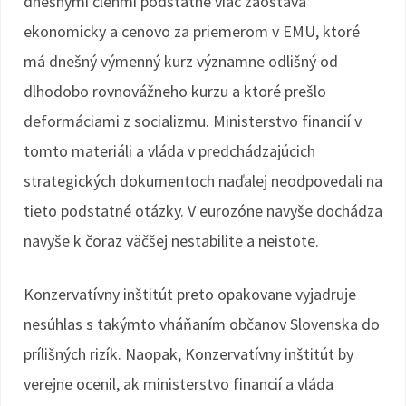
dnešnými členmi podstatne viac zaostáva
ekonomicky a cenovo za priemerom v EMU, ktoré
má dnešný výmenný kurz významne odlišný od
dlhodobo rovnovážneho kurzu a ktoré prešlo
deformáciami z socializmu. Ministerstvo financií v
tomto materiáli a vláda v predchádzajúcich
strategických dokumentoch naďalej neodpovedali na
tieto podstatné otázky. V eurozóne navyše dochádza
navyše k čoraz väčšej nestabilite a neistote.
Konzervatívny inštitút preto opakovane vyjadruje
nesúhlas s takýmto vháňaním občanov Slovenska do
prílišných rizík. Naopak, Konzervatívny inštitút by
verejne ocenil, ak ministerstvo financií a vláda