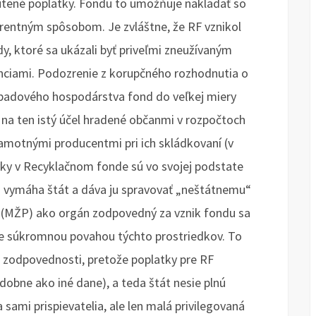
nútené poplatky. Fondu to umožňuje nakladať so
rentným spôsobom. Je zvláštne, že RF vznikol
ndy, ktoré sa ukázali byť priveľmi zneužívaným
nciami. Podozrenie z korupčného rozhodnutia o
odpadového hospodárstva fond do veľkej miery
ú na ten istý účel hradené občanmi v rozpočtoch
amotnými producentmi pri ich skládkovaní (v
ky v Recyklačnom fonde sú vo svojej podstate
 vymáha štát a dáva ju spravovať „neštátnemu“
a (MŽP) ako orgán zodpovedný za vznik fondu sa
áve súkromnou povahou týchto prostriedkov. To
 zodpovednosti, pretože poplatky pre RF
obne ako iné dane), a teda štát nesie plnú
sami prispievatelia, ale len malá privilegovaná