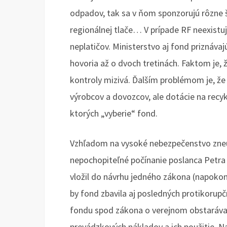
odpadov, tak sa v ňom sponzorujú rôzne š
regionálnej tlače… V prípade RF neexistu
neplatičov. Ministerstvo aj fond priznáva
hovoria až o dvoch tretinách. Faktom je,
kontroly mizivá. Ďalším problémom je, že
výrobcov a dovozcov, ale dotácie na recy
ktorých „vyberie“ fond.
Vzhľadom na vysoké nebezpečenstvo zneu
nepochopiteľné počínanie poslanca Petra
vložil do návrhu jedného zákona (napoko
by fond zbavila aj posledných protikorup
fondu spod zákona o verejnom obstarávan
prevádzkových nákladov a ich použitie. Na