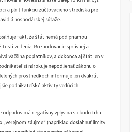
ci a plniť funkciu zúčtovacieho strediska pre
pravidlá hospodárskej súťaže.
silňuje fakt, že štát nemá pod priamou
ežitosti vedenia. Rozhodovanie správnej a
vá väčšina poplatníkov, a dokonca aj štát len v
odnikateľ si nárokuje nepodliehať zákonu o
elených prostriedkoch informuje len dvakrát
jšie podnikateľské aktivity vedúcich
e odpadov má negatívny vplyv na slobodu trhu.
vo „verejnom záujme“ (napríklad dosiahnuť limity
izmami: napríklad stanovením zákonnej