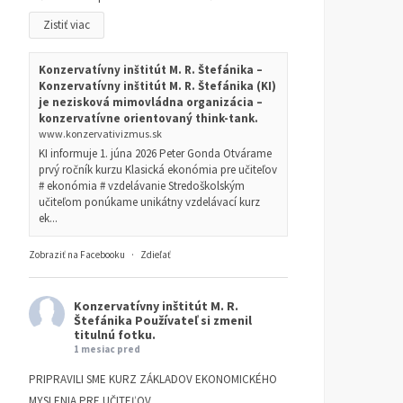
Zistiť viac
Konzervatívny inštitút M. R. Štefánika –
Konzervatívny inštitút M. R. Štefánika (KI)
je nezisková mimovládna organizácia –
konzervatívne orientovaný think-tank.
www.konzervativizmus.sk
KI informuje 1. júna 2026 Peter Gonda Otvárame
prvý ročník kurzu Klasická ekonómia pre učiteľov
# ekonómia # vzdelávanie Stredoškolským
učiteľom ponúkame unikátny vzdelávací kurz
ek...
Zobraziť na Facebooku
·
Zdieľať
Konzervatívny inštitút M. R.
Štefánika
Používateľ si zmenil
titulnú fotku.
1 mesiac pred
PRIPRAVILI SME KURZ ZÁKLADOV EKONOMICKÉHO
MYSLENIA PRE UČITEĽOV