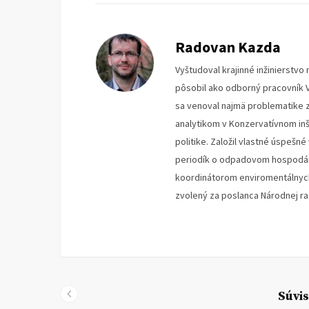
Radovan Kazda
Vyštudoval krajinné inžinierstv
pôsobil ako odborný pracovník V
sa venoval najmä problematike z
analytikom v Konzervatívnom inš
politike. Založil vlastné úspeš
periodík o odpadovom hospodár
koordinátorom enviromentálnych 
zvolený za poslanca Národnej ra
Súvis