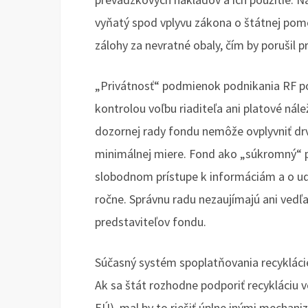
vyňatý spod vplyvu zákona o štátnej pomo
zálohy za nevratné obaly, čím by porušil 
„Privátnosť“ podmienok podnikania RF po
kontrolou voľbu riaditeľa ani platové nál
dozornej rady fondu nemôže ovplyvniť drvi
minimálnej miere. Fond ako „súkromný“ p
slobodnom prístupe k informáciám a o ud
ročne. Správnu radu nezaujímajú ani vedľa
predstaviteľov fondu.
Súčasný systém spoplatňovania recykláci
Ak sa štát rozhodne podporiť recykláciu 
EÚ), mal by to riešiť úplne inými mechan