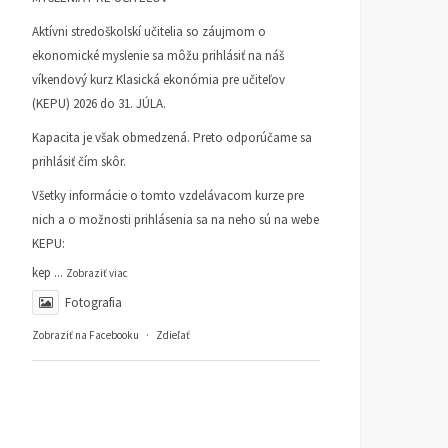
Aktívni stredoškolskí učitelia so záujmom o
ekonomické myslenie sa môžu prihlásiť na náš
víkendový kurz Klasická ekonómia pre učiteľov
(KEPU) 2026 do 31. JÚLA.
Kapacita je však obmedzená. Preto odporúčame sa
prihlásiť čím skôr.
Všetky informácie o tomto vzdelávacom kurze pre
nich a o možnosti prihlásenia sa na neho sú na webe
Prečo nie tri socialistické
Zreformuje Fico
KEPU:
kraje, a vlastne ani tých
samosprávu na Slovensk
kep
...
Zobraziť viac
osem z mečiarizmu
Tak určitee!
Fotografia
ČLÁNKY
19. AUGUSTA 2025
ČLÁNKY
9. JÚNA 2025
DUŠAN SLOBODA
DUŠAN SLOBODA
Zobraziť na Facebooku
·
Zdieľať