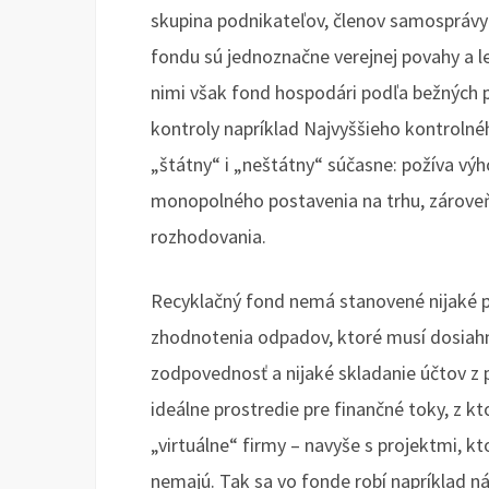
skupina podnikateľov, členov samosprávy
fondu sú jednoznačne verejnej povahy a le
nimi však fond hospodári podľa bežných p
kontroly napríklad Najvyššieho kontrolnéh
„štátny“ i „neštátny“ súčasne: požíva vý
monopolného postavenia na trhu, zárove
rozhodovania.
Recyklačný fond nemá stanovené nijaké p
zhodnotenia odpadov, ktoré musí dosiahn
zodpovednosť a nijaké skladanie účtov z pl
ideálne prostredie pre finančné toky, z k
„virtuálne“ firmy – navyše s projektmi, k
nemajú. Tak sa vo fonde robí napríklad ná