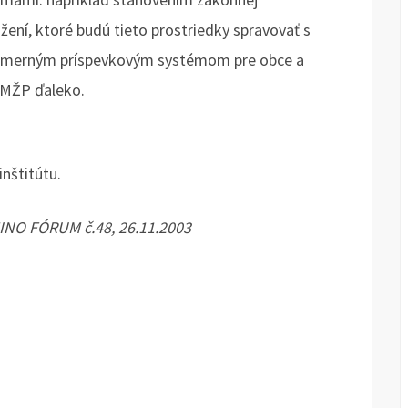
užení, ktoré budú tieto prostriedky spravovať s
pomerným príspevkovým systémom pre obce a
 MŽP ďaleko.
nštitútu.
INO FÓRUM č.48, 26.11.2003