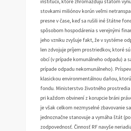
inštitúcií, ktoré zhromažďujú štátom vy
stovkami miliónov korún veľmi netranspa
presne v čase, keď sa rušili iné štátne fo
spôsobom hospodárenia s verejnými fina
jeho vzniku zvyšuje fakt, že v systéme 
len zdvojuje príjem prostriedkov, ktoré s
obcí (v prípade komunálneho odpadu) a s
prípade odpadu nekomunálneho). Príspev
klasickou environmentálnou daňou, ktorú
fondu. Ministerstvo životného prostredi
pri každom obvinení z korupcie bráni pr
je však celkom nezmyselné zbavovanie sa
jednoznačne stanovuje a vymáha štát (pod
zodpovednosť. Činnosť RF navyše neriadia 