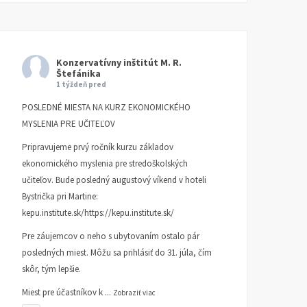
Konzervatívny inštitút M. R.
Štefánika
1 týždeň pred
POSLEDNÉ MIESTA NA KURZ EKONOMICKÉHO
MYSLENIA PRE UČITEĽOV
Pripravujeme prvý ročník kurzu základov
ekonomického myslenia pre stredoškolských
učiteľov. Bude posledný augustový víkend v hoteli
Bystrička pri Martine:
kepu.institute.sk/https://kepu.institute.sk/
Pre záujemcov o neho s ubytovaním ostalo pár
posledných miest. Môžu sa prihlásiť do 31. júla, čím
skôr, tým lepšie.
Miest pre účastníkov k
...
Zobraziť viac