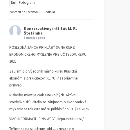
Fotografia
Zobraziť na Facebooku
·
Zdieľať
Konzervatívny inštitút M. R.
Štefánika
1 mesiac pred
POSLEDNÁ ŠANCA PRIHLÁSIŤ SA NA KURZ
EKONOMICKÉHO MYSLENIA PRE UČITEĽOV: KEPU
2026
Záujem o prvý ročník nášho kurzu Klasická
ekonómia pre učiteľov (KEPU) nás príjemne
prekvapil.
Niekoľko miest je však ešte voľných. Aktívni
stredoškolskí učitelia so záujmom o ekonomické
myslenie sa tak ešte môžu prihlásiť do 31. júla 2026.
VIAC INFORMÁCIÍ JE NA WEBE:
kepu.institute.sk/
Tešíme sa na spustenie toht
...
Zobraziť viac