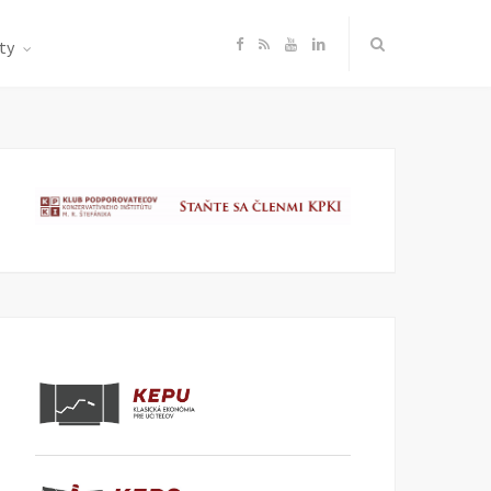
F
R
Y
L
ty
a
S
o
i
c
S
u
n
e
T
k
b
u
e
o
b
d
o
e
I
k
n