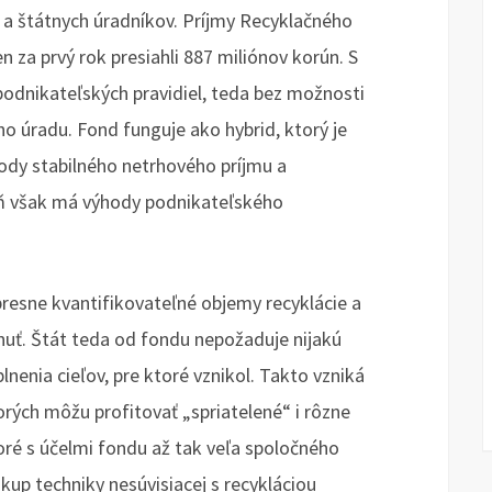
 a štátnych úradníkov. Príjmy Recyklačného
n za prvý rok presiahli 887 miliónov korún. S
odnikateľských pravidiel, teda bez možnosti
o úradu. Fond funguje ako hybrid, ktorý je
hody stabilného netrhového príjmu a
ň však má výhody podnikateľského
resne kvantifikovateľné objemy recyklácie a
uť. Štát teda od fondu nepožaduje nijakú
nenia cieľov, pre ktoré vznikol. Takto vzniká
torých môžu profitovať „spriatelené“ i rôzne
toré s účelmi fondu až tak veľa spoločného
kup techniky nesúvisiacej s recykláciou