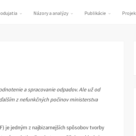
podujatia
Názory a analýzy
Publikácie
Projek
odnotenie a spracovanie odpadov. Ale už od
en ďalším z nefunkčných počinov ministerstva
) je jedným z najbizarnejších spôsobov tvorby