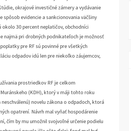
túdie, okrajové investičné zámery a vydávanie
je spôsob evidencie a sankcionovania väčšiny
jú okolo 30 percent neplatičov, obchodníci
 že najmä pri drobných podnikateľoch je možnosť
 poplatky pre RF sú povinné pre všetkých
kláciu odpadov idú len pre niekoľko záujemcov,
žívania prostriedkov RF je celkom
 Muránskeho (KDH), ktorý v máji tohto roku
n neschválenú) novelu zákona o odpadoch, ktorá
čných opatrení. Návrh mal vyňať hospodárenie
í, čím by mu umožnil svojvoľné určenie podielu
vrhovaná novela išla ešte ďalej: fond mal byť