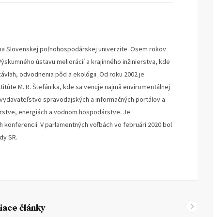
o na Slovenskej poľnohospodárskej univerzite. Osem rokov
ýskumného ústavu meliorácií a krajinného inžinierstva, kde
ávlah, odvodnenia pôd a ekológii. Od roku 2002 je
titúte M. R. Štefánika, kde sa venuje najmä enviromentálnej
né vydavateľstvo spravodajských a informačných portálov a
stve, energiách a vodnom hospodárstve. Je
konferencií. V parlamentných voľbách vo februári 2020 bol
dy SR.
iace články