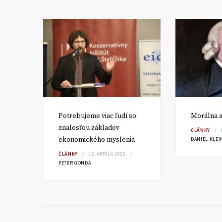
v a
Potrebujeme viac ľudí so
Morálna a
znalosťou základov
ČLÁNKY
ekonomického myslenia
DANIEL KLEI
ČLÁNKY
16. APRÍLA 2026
PETER GONDA