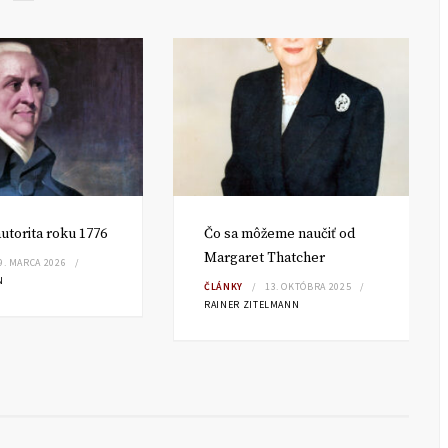
utorita roku 1776
Čo sa môžeme naučiť od
Margaret Thatcher
9. MARCA 2026
N
ČLÁNKY
13. OKTÓBRA 2025
RAINER ZITELMANN