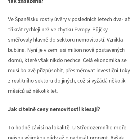
tak zasažená?
Ve Španělsku rostly úvěry v posledních letech dva- až
třikrát rychleji než ve zbytku Evropy. Půjčky
směřovaly hlavně do sektoru nemovitostí. Vznikla
bublina. Nyní je v zemi asi milion nově postavených
domů, které však nikdo nechce. Celá ekonomika se
musí bolavě přizpůsobit, přesměrovat investiční toky
z realitního sektoru do jiných, což si vyžádá několik
měsíců až několik let.
Jak citelně ceny nemovitostí klesají?
To hodně závisí na lokalitě. U Středozemního moře
nejsou výjimkou pády až o padesát procent. Avšak