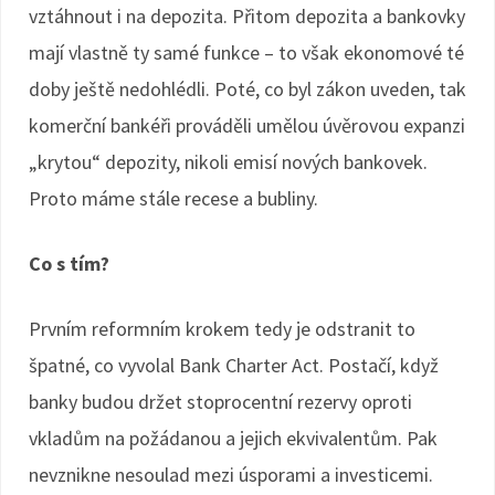
vztáhnout i na depozita. Přitom depozita a bankovky
mají vlastně ty samé funkce – to však ekonomové té
doby ještě nedohlédli. Poté, co byl zákon uveden, tak
komerční bankéři prováděli umělou úvěrovou expanzi
„krytou“ depozity, nikoli emisí nových bankovek.
Proto máme stále recese a bubliny.
Co s tím?
Prvním reformním krokem tedy je odstranit to
špatné, co vyvolal Bank Charter Act. Postačí, když
banky budou držet stoprocentní rezervy oproti
vkladům na požádanou a jejich ekvivalentům. Pak
nevznikne nesoulad mezi úsporami a investicemi.