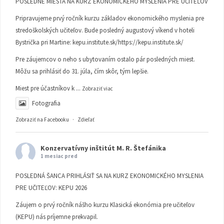
POSLEDNÉ MIESTA NA KURZ EKONOMICKÉHO MYSLENIA PRE UČITEĽOV
Pripravujeme prvý ročník kurzu základov ekonomického myslenia pre
stredoškolských učiteľov. Bude posledný augustový víkend v hoteli
Bystrička pri Martine:
kepu.institute.sk/https://kepu.institute.sk/
Pre záujemcov o neho s ubytovaním ostalo pár posledných miest.
Môžu sa prihlásiť do 31. júla, čím skôr, tým lepšie.
Miest pre účastníkov k
...
Zobraziť viac
Fotografia
Zobraziť na Facebooku
·
Zdieľať
Konzervatívny inštitút M. R. Štefánika
1 mesiac pred
POSLEDNÁ ŠANCA PRIHLÁSIŤ SA NA KURZ EKONOMICKÉHO MYSLENIA
PRE UČITEĽOV: KEPU 2026
Záujem o prvý ročník nášho kurzu Klasická ekonómia pre učiteľov
(KEPU) nás príjemne prekvapil.