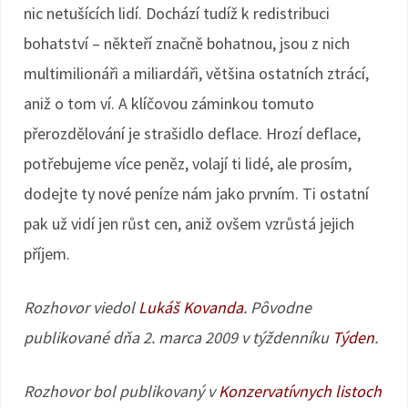
nic netušících lidí. Dochází tudíž k redistribuci
bohatství – někteří značně bohatnou, jsou z nich
multimilionáři a miliardáři, většina ostatních ztrácí,
aniž o tom ví. A klíčovou záminkou tomuto
přerozdělování je strašidlo deflace. Hrozí deflace,
potřebujeme více peněz, volají ti lidé, ale prosím,
dodejte ty nové peníze nám jako prvním. Ti ostatní
pak už vidí jen růst cen, aniž ovšem vzrůstá jejich
příjem.
Rozhovor viedol
Lukáš Kovanda
. Pôvodne
publikované dňa 2. marca 2009 v týždenníku
Týden
.
Rozhovor bol publikovaný v
Konzervatívnych listoch