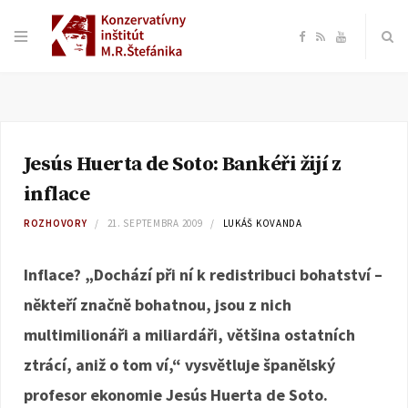
F
R
Y
a
S
o
c
S
u
Jesús Huerta de Soto: Bankéři žijí z
e
T
inflace
b
u
ROZHOVORY
21. SEPTEMBRA 2009
LUKÁŠ KOVANDA
o
b
Inflace? „Dochází při ní k redistribuci bohatství –
někteří značně bohatnou, jsou z nich
o
e
multimilionáři a miliardáři, většina ostatních
k
ztrácí, aniž o tom ví,“ vysvětluje španělský
profesor ekonomie Jesús Huerta de Soto.