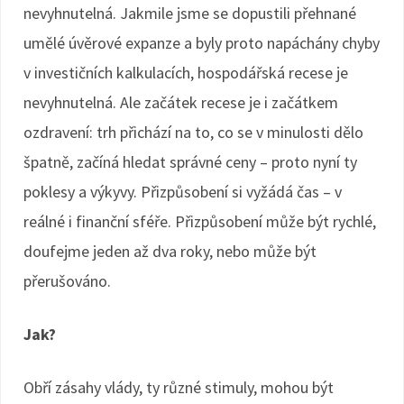
nevyhnutelná. Jakmile jsme se dopustili přehnané
umělé úvěrové expanze a byly proto napáchány chyby
v investičních kalkulacích, hospodářská recese je
nevyhnutelná. Ale začátek recese je i začátkem
ozdravení: trh přichází na to, co se v minulosti dělo
špatně, začíná hledat správné ceny – proto nyní ty
poklesy a výkyvy. Přizpůsobení si vyžádá čas – v
reálné i finanční sféře. Přizpůsobení může být rychlé,
doufejme jeden až dva roky, nebo může být
přerušováno.
Jak?
Obří zásahy vlády, ty různé stimuly, mohou být