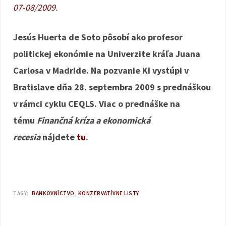
07-08/2009
.
Jesús Huerta de Soto pôsobí ako profesor
politickej ekonómie na Univerzite kráľa Juana
Carlosa v Madride. Na pozvanie KI vystúpi v
Bratislave dňa 28. septembra 2009 s prednáškou
v rámci cyklu CEQLS. Viac o prednáške na
tému
Finančná kríza a ekonomická
recesia
nájdete
tu
.
TAGY:
BANKOVNÍCTVO
KONZERVATÍVNE LISTY