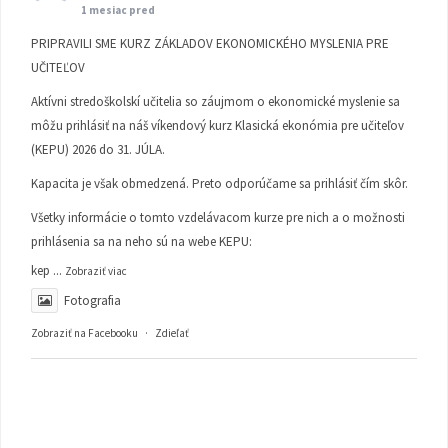
1 mesiac pred
PRIPRAVILI SME KURZ ZÁKLADOV EKONOMICKÉHO MYSLENIA PRE
UČITEĽOV
Aktívni stredoškolskí učitelia so záujmom o ekonomické myslenie sa
môžu prihlásiť na náš víkendový kurz Klasická ekonómia pre učiteľov
(KEPU) 2026 do 31. JÚLA.
Kapacita je však obmedzená. Preto odporúčame sa prihlásiť čím skôr.
Všetky informácie o tomto vzdelávacom kurze pre nich a o možnosti
prihlásenia sa na neho sú na webe KEPU:
kep
...
Zobraziť viac
Fotografia
Zobraziť na Facebooku
·
Zdieľať