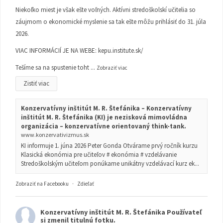
Niekoľko miest je však ešte voľných. Aktívni stredoškolskí učitelia so
záujmom o ekonomické myslenie sa tak ešte môžu prihlásiť do 31. júla
2026.
VIAC INFORMÁCIÍ JE NA WEBE:
kepu.institute.sk/
Tešíme sa na spustenie toht
...
Zobraziť viac
Zistiť viac
Konzervatívny inštitút M. R. Štefánika – Konzervatívny
inštitút M. R. Štefánika (KI) je nezisková mimovládna
organizácia – konzervatívne orientovaný think-tank.
www.konzervativizmus.sk
KI informuje 1. júna 2026 Peter Gonda Otvárame prvý ročník kurzu
Klasická ekonómia pre učiteľov # ekonómia # vzdelávanie
Stredoškolským učiteľom ponúkame unikátny vzdelávací kurz ek...
Zobraziť na Facebooku
·
Zdieľať
Konzervatívny inštitút M. R. Štefánika
Používateľ
si zmenil titulnú fotku.