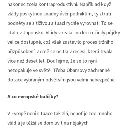
nakonec zcela kontraproduktivní. Například když
vlády poskytnou snadný úvěr podnikům, ty ztratí
podněty se s tíživou situací rychle vyrovnat. To se
stalo v Japonsku. Vlády v reakci na krizi učinily půjčky
velice dostupné, což však zastavilo proces tržního
přizpůsobení. Země se ocitla v recesi, která trvala
více než deset let. Doufejme, že se to nyní
nezopakuje ve světě. Třeba Obamovy záchranné
dotace vybraným odvětvím jsou velmi nebezpečné.
A co evropské balíčky?
V Evropě není situace tak zlá, neboť je zde mnoho
vlád a je těžší se domluvit na nějakých