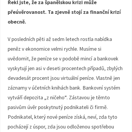
Řekl jste, že za španělskou krizi může
přeúvěrovanost. Ta zjevně stojí za finanční krizí
obecně.
V posledních pěti až sedm letech rostla nabídka
peněz v ekonomice velmi rychle. Musíme si
uvědomit, že peníze se v podobě mincí a bankovek
vyskytují jen asi v deseti procentech případů, zbylých
devadesát procent jsou virtuální peníze. Vlastně jen
záznamy v účetních knihách bank. Bankovní systém
vytváří depozita „z ničeho“. Zástavou je těmto
pasivům úvěr poskytnutý podnikateli či firmě.
Podnikatel, který nové peníze získá, neví, zda tyto
pocházejí z úspor, zda jsou odloženou spotřebou