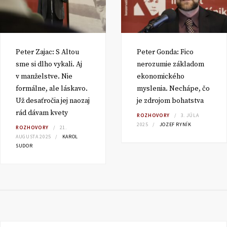
Peter Zajac: S Altou
Peter Gonda: Fico
sme si dlho vykali. Aj
nerozumie základom
v manželstve. Nie
ekonomického
formálne, ale láskavo.
myslenia. Nechápe, čo
Už desaťročia jej naozaj
je zdrojom bohatstva
rád dávam kvety
ROZHOVORY
3. JÚLA
2025
JOZEF RYNÍK
ROZHOVORY
21.
AUGUSTA 2025
KAROL
SUDOR