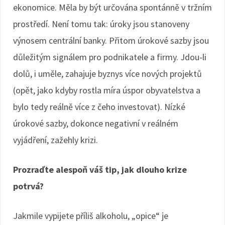
ekonomice. Měla by být určována spontánně v tržním
prostředí. Není tomu tak: úroky jsou stanoveny
výnosem centrální banky. Přitom úrokové sazby jsou
důležitým signálem pro podnikatele a firmy. Jdou-li
dolů, i uměle, zahajuje byznys více nových projektů
(opět, jako kdyby rostla míra úspor obyvatelstva a
bylo tedy reálně více z čeho investovat). Nízké
úrokové sazby, dokonce negativní v reálném
vyjádření, zažehly krizi.
Prozraďte alespoň váš tip, jak dlouho krize
potrvá?
Jakmile vypijete příliš alkoholu, „opice“ je