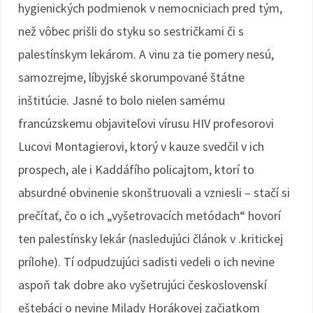
hygienických podmienok v nemocniciach pred tým,
než vôbec prišli do styku so sestričkami či s
palestínskym lekárom. A vinu za tie pomery nesú,
samozrejme, líbyjské skorumpované štátne
inštitúcie. Jasné to bolo nielen samému
francúzskemu objaviteľovi vírusu HIV profesorovi
Lucovi Montagierovi, ktorý v kauze svedčil v ich
prospech, ale i Kaddáfího policajtom, ktorí to
absurdné obvinenie skonštruovali a vzniesli – stačí si
prečítať, čo o ich „vyšetrovacích metódach“ hovorí
ten palestínsky lekár (nasledujúci článok v .kritickej
prílohe). Tí odpudzujúci sadisti vedeli o ich nevine
aspoň tak dobre ako vyšetrujúci československí
eštebáci o nevine Milady Horákovej začiatkom