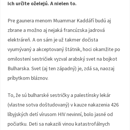
ich určite oželejú. A nielen to.
Pre gaunera menom Muammar Kaddáfí budú aj
zbrane a možno aj nejaká francúzska jadrová
elektráreň. A on sám je už takmer dočista
vyumývaný a akceptovaný štátnik, hoci okamžite po
omilostení sestričiek vyzval arabský svet na bojkot
Bulharska. Svet (aj ten západný) je, zdá sa, naozaj
príbytkom bláznov.
To, že sú bulharské sestričky a palestínsky lekár
(vlastne sotva doštudovaný) v kauze nakazenia 426
líbyjských detí vírusom HIV nevinní, bolo jasné od
počiatku. Deti sa nakazili vinou katastrofálnych