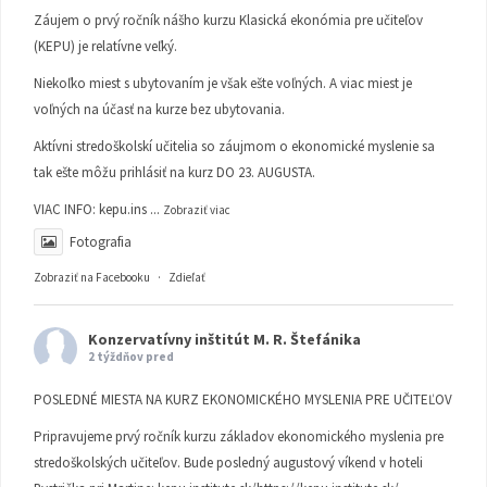
Záujem o prvý ročník nášho kurzu Klasická ekonómia pre učiteľov
(KEPU) je relatívne veľký.
Niekoľko miest s ubytovaním je však ešte voľných. A viac miest je
voľných na účasť na kurze bez ubytovania.
Aktívni stredoškolskí učitelia so záujmom o ekonomické myslenie sa
tak ešte môžu prihlásiť na kurz DO 23. AUGUSTA.
VIAC INFO:
kepu.ins
...
Zobraziť viac
Fotografia
Zobraziť na Facebooku
·
Zdieľať
Konzervatívny inštitút M. R. Štefánika
2 týždňov pred
POSLEDNÉ MIESTA NA KURZ EKONOMICKÉHO MYSLENIA PRE UČITEĽOV
Pripravujeme prvý ročník kurzu základov ekonomického myslenia pre
stredoškolských učiteľov. Bude posledný augustový víkend v hoteli