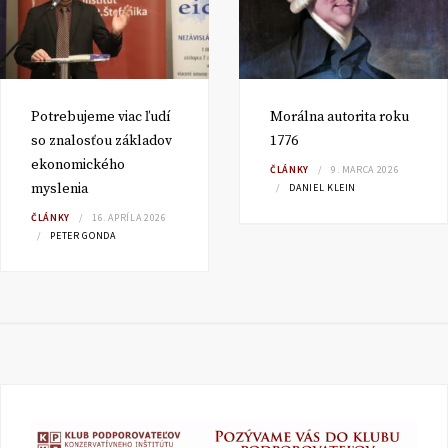
Potrebujeme viac ľudí
Morálna autorita roku
so znalosťou základov
1776
ekonomického
ČLÁNKY
9. MARCA 2026
myslenia
DANIEL KLEIN
ČLÁNKY
16. APRÍLA 2026
PETER GONDA