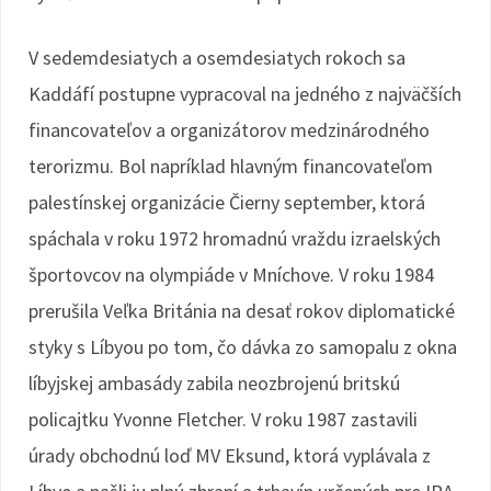
V sedemdesiatych a osemdesiatych rokoch sa
Kaddáfí postupne vypracoval na jedného z najväčších
financovateľov a organizátorov medzinárodného
terorizmu. Bol napríklad hlavným financovateľom
palestínskej organizácie Čierny september, ktorá
spáchala v roku 1972 hromadnú vraždu izraelských
športovcov na olympiáde v Mníchove. V roku 1984
prerušila Veľka Británia na desať rokov diplomatické
styky s Líbyou po tom, čo dávka zo samopalu z okna
líbyjskej ambasády zabila neozbrojenú britskú
policajtku Yvonne Fletcher. V roku 1987 zastavili
úrady obchodnú loď MV Eksund, ktorá vyplávala z