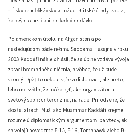
Líbye a našli ju plnú zbraní a trhavín určených pre IRA
– Írsku republikánsku armádu. Britské úrady tvrdia,
že nešlo o prvú ani poslednú dodávku.
Po americkom útoku na Afganistan a po
nasledujúcom páde režimu Saddáma Husajna v roku
2003 Kaddáfí náhle ohlásil, že sa úplne vzdáva vývoja
zbraní hromadného ničenia, a vôbec, že už bude
vzorný. Opäť to nebolo vďaka diplomacii, ale preto,
lebo mu svitlo, že môže byť, ako organizátor a
svetový sponzor terorizmu, na rade. Prirodzene, že
dostal strach. Muži ako Muammar Kaddáfí zrejme
rozumejú diplomatickým argumentom iba vtedy, ak
sa volajú povedzme F-15, F-16, Tomahawk alebo B-