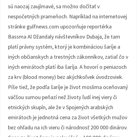
sú naozaj zaujímavé, sa možno dočítať v
nespočetných prameňoch. Napríklad na internetovej
stránke gulfnews.com upozorňuje reportérka
Bassma Al Džandaly návštevníkov Dubaja, že tam
platí právny systém, ktorý je kombináciou šaríje a
iných občianskych a trestných zákonníkov, zatiaľ čo v
iných emirátoch platí iba šaríja. A hovorí o peniazoch
za krv (blood money) bez akýchkoľvek úvodzoviek.
Píše tiež, že podľa šaríje je život moslima oceňovaný
väčšou sumou peňazí než životy ľudí inej viery či
etnických skupín, ale že v Spojených arabských
emirátoch je jednotná cena za život všetkých mužov
bez ohľadu na ich vieru či národnosť 200 000 dinárov.