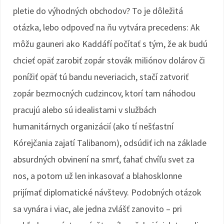
pletie do výhodných obchodov? To je dôležitá
otázka, lebo odpoveď na ňu vytvára precedens: Ak
môžu gauneri ako Kaddáfí počítať s tým, že ak budú
chcieť opäť zarobiť zopár stovák miliónov dolárov či
ponížiť opäť tú bandu neveriacich, stačí zatvoriť
zopár bezmocných cudzincov, ktorí tam náhodou
pracujú alebo sú idealistami v službách
humanitárnych organizácií (ako tí nešťastní
Kórejčania zajatí Talibanom), odsúdiť ich na základe
absurdných obvinení na smrť, ťahať chvíľu svet za
nos, a potom už len inkasovať a blahosklonne
prijímať diplomatické návštevy. Podobných otázok
sa vynára i viac, ale jedna zvlášť zanovito – pri