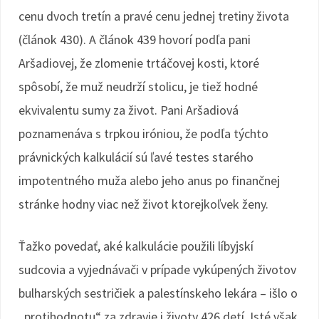
cenu dvoch tretín a pravé cenu jednej tretiny života
(článok 430). A článok 439 hovorí podľa pani
Aršadiovej, že zlomenie trtáčovej kosti, ktoré
spôsobí, že muž neudrží stolicu, je tiež hodné
ekvivalentu sumy za život. Pani Aršadiová
poznamenáva s trpkou iróniou, že podľa týchto
právnických kalkulácií sú ľavé testes starého
impotentného muža alebo jeho anus po finančnej
stránke hodny viac než život ktorejkoľvek ženy.
Ťažko povedať, aké kalkulácie použili líbyjskí
sudcovia a vyjednávači v prípade vykúpených životov
bulharských sestričiek a palestínskeho lekára – išlo o
„protihodnotu“ za zdravie i životy 426 detí. Isté však