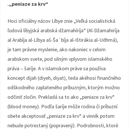
.„peniaze za krv“
Hoci oficiálny názov Líbye znie „Veľká socialistická
ľudová líbyjská arabská džamahíríja“ (Al-Džamahiríja
al Arabíja al-Líbya aš-Ša´bíja al-Ištirákia al-Udhmá),
je tam právne myslenie, ako nakoniec v celom
arabskom svete, pod silným vplyvom islamského
práva – šaríje. A v islamskom práve sa používa
koncept dijah (diyeh, diyat), teda akéhosi finančného
odškodného zaplateného príbuzným, ktorým možno
odčiniť zločin. Prekladá sa to ako „peniaze za krv“
(blood money). Podľa šaríje môže rodina či príbuzní
obete akceptovať „peniaze za krv“ a vinník potom
nebude potrestaný (popravený). Podrobnosti, ktoré