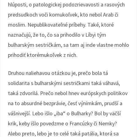
hlúposti, o patologickej podozrievavosti a rasových
predsudkoch voči komukoľvek, kto nebol Arab či
moslim. Nepublikovateľné príbehy. Také, ktoré
naznačujú, že to, čo sa prihodilo v Líbyi tým
bulharským sestričkám, sa tam aj inde vlastne mohlo
prihodiť ktorémukoľvek z nich.
Druhou naliehavou otázkou je, prečo bola tá
solidarita s bulharskými sestričkami taká váhavá,
taká zdvorilá. Prečo nebol hnev európskych politikov
na to absurdné bezprávie, česť výnimkám, prudší a
vášnivejší. Lebo išlo „iba“ o Bulharky? Bol by väčší
krik, keby išlo povedzme o Francúzky či Nemky?
Alebo preto, lebo je to celé taká patália, ktorá sa