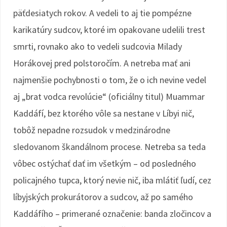
päťdesiatych rokov. A vedeli to aj tie pompézne
karikatúry sudcov, ktoré im opakovane udelili trest
smrti, rovnako ako to vedeli sudcovia Milady
Horákovej pred polstoročím. A netreba mať ani
najmenšie pochybnosti o tom, že o ich nevine vedel
aj „brat vodca revolúcie“ (oficiálny titul) Muammar
Kaddáfí, bez ktorého vôle sa nestane v Líbyi nič,
tobôž nepadne rozsudok v medzinárodne
sledovanom škandálnom procese. Netreba sa teda
vôbec ostýchať dať im všetkým – od posledného
policajného tupca, ktorý nevie nič, iba mlátiť ľudí, cez
líbyjských prokurátorov a sudcov, až po samého
Kaddáfího – primerané označenie: banda zločincov a