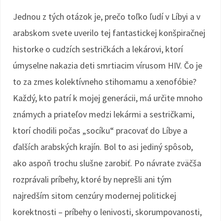
Jednou z tých otázok je, prečo toľko ľudí v Líbyi a v
arabskom svete uverilo tej fantastickej konšpiračnej
historke o cudzích sestričkách a lekárovi, ktorí
úmyselne nakazia deti smrtiacim vírusom HIV. Čo je
to za zmes kolektívneho stihomamu a xenofóbie?
Každý, kto patrí k mojej generácii, má určite mnoho
známych a priateľov medzi lekármi a sestričkami,
ktorí chodili počas „socíku“ pracovať do Líbye a
ďalších arabských krajín. Bol to asi jediný spôsob,
ako aspoň trochu slušne zarobiť. Po návrate zväčša
rozprávali príbehy, ktoré by neprešli ani tým
najredším sitom cenzúry modernej politickej
korektnosti – príbehy o lenivosti, skorumpovanosti,