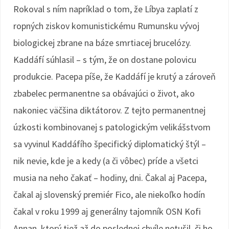
Rokoval s ním napríklad o tom, že Líbya zaplatí z
ropných ziskov komunistickému Rumunsku vývoj
biologickej zbrane na báze smrtiacej brucelózy.
Kaddáfí súhlasil – s tým, že on dostane polovicu
produkcie. Pacepa píše, že Kaddáfí je krutý a zároveň
zbabelec permanentne sa obávajúci o život, ako
nakoniec väčšina diktátorov. Z tejto permanentnej
úzkosti kombinovanej s patologickým velikášstvom
sa vyvinul Kaddáfího špecifický diplomatický štýl –
nik nevie, kde je a kedy (a či vôbec) príde a všetci
musia na neho čakať – hodiny, dni. Čakal aj Pacepa,
čakal aj slovenský premiér Fico, ale niekoľko hodín
čakal v roku 1999 aj generálny tajomník OSN Kofi
Annan, ktorý tiež až do poslednej chvíle netušil, či ho