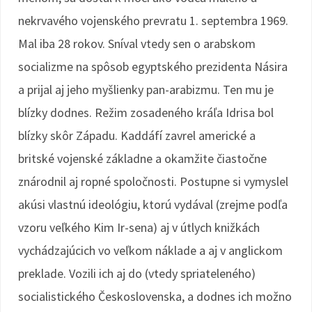
nekrvavého vojenského prevratu 1. septembra 1969.
Mal iba 28 rokov. Sníval vtedy sen o arabskom
socializme na spôsob egyptského prezidenta Násira
a prijal aj jeho myšlienky pan-arabizmu. Ten mu je
blízky dodnes. Režim zosadeného kráľa Idrisa bol
blízky skôr Západu. Kaddáfí zavrel americké a
britské vojenské základne a okamžite čiastočne
znárodnil aj ropné spoločnosti. Postupne si vymyslel
akúsi vlastnú ideológiu, ktorú vydával (zrejme podľa
vzoru veľkého Kim Ir-sena) aj v útlych knižkách
vychádzajúcich vo veľkom náklade a aj v anglickom
preklade. Vozili ich aj do (vtedy spriateleného)
socialistického Československa, a dodnes ich možno