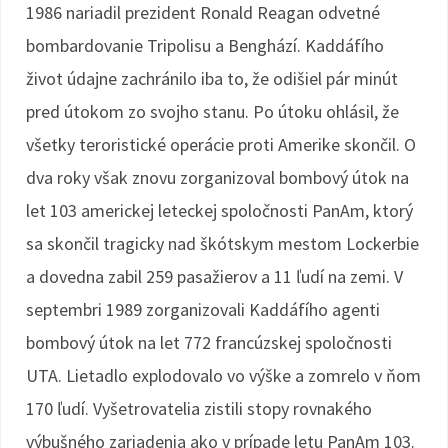
1986 nariadil prezident Ronald Reagan odvetné
bombardovanie Tripolisu a Benghází. Kaddáfího
život údajne zachránilo iba to, že odišiel pár minút
pred útokom zo svojho stanu. Po útoku ohlásil, že
všetky teroristické operácie proti Amerike skončil. O
dva roky však znovu zorganizoval bombový útok na
let 103 americkej leteckej spoločnosti PanAm, ktorý
sa skončil tragicky nad škótskym mestom Lockerbie
a dovedna zabil 259 pasažierov a 11 ľudí na zemi. V
septembri 1989 zorganizovali Kaddáfího agenti
bombový útok na let 772 francúzskej spoločnosti
UTA. Lietadlo explodovalo vo výške a zomrelo v ňom
170 ľudí. Vyšetrovatelia zistili stopy rovnakého
výbušného zariadenia ako v prípade letu PanAm 103.