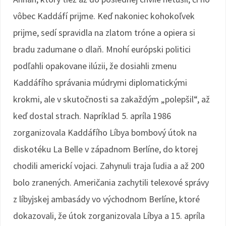
vôbec Kaddáfí prijme. Keď nakoniec kohokoľvek
prijme, sedí spravidla na zlatom tróne a opiera si
bradu zadumane o dlaň. Mnohí európski politici
podľahli opakovane ilúzii, že dosiahli zmenu
Kaddáfího správania múdrymi diplomatickými
krokmi, ale v skutočnosti sa zakaždým „polepšil“, až
keď dostal strach. Napríklad 5. apríla 1986
zorganizovala Kaddáfího Líbya bombový útok na
diskotéku La Belle v západnom Berlíne, do ktorej
chodili americkí vojaci. Zahynuli traja ľudia a až 200
bolo zranených. Američania zachytili telexové správy
z líbyjskej ambasády vo východnom Berlíne, ktoré
dokazovali, že útok zorganizovala Líbya a 15. apríla