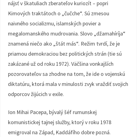
nájsť v škatuliach zberateľov kuriozít – popri
Kimových traktátoch o „čučche“. Sú zmesou
naivného socializmu, islamských povier a
megalomanského mudrovania. Slovo „džamahíríja“
znamená niečo ako „štát más“. Režim tvrdí, že je
priamou demokraciou bez politických strán (tie sú
zakázané už od roku 1972). Väčšina vonkajších
pozorovateľov sa zhodne na tom, že ide o vojenskú
diktatúru, ktorá mala v minulosti zvyk vraždiť svojich
odporcov žijúcich v exile.
Ion Mihai Pacepa, bývalý šéf rumunskej
komunistickej tajnej služby, ktorý v roku 1978
emigroval na Západ, Kaddáfího dobre pozná.