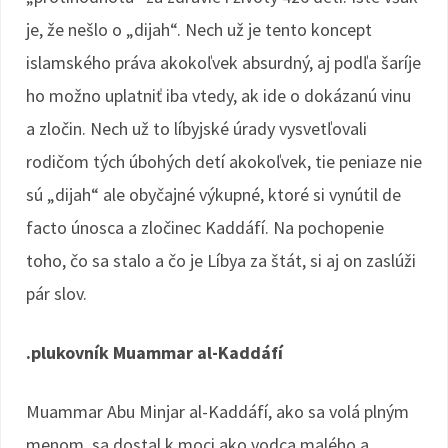
je, že nešlo o „dijah“. Nech už je tento koncept
islamského práva akokoľvek absurdný, aj podľa šaríje
ho možno uplatniť iba vtedy, ak ide o dokázanú vinu
a zločin. Nech už to líbyjské úrady vysvetľovali
rodičom tých úbohých detí akokoľvek, tie peniaze nie
sú „dijah“ ale obyčajné výkupné, ktoré si vynútil de
facto únosca a zločinec Kaddáfí. Na pochopenie
toho, čo sa stalo a čo je Líbya za štát, si aj on zaslúži
pár slov.
.plukovník Muammar al-Kaddáfí
Muammar Abu Minjar al-Kaddáfí, ako sa volá plným
menom, sa dostal k moci ako vodca malého a