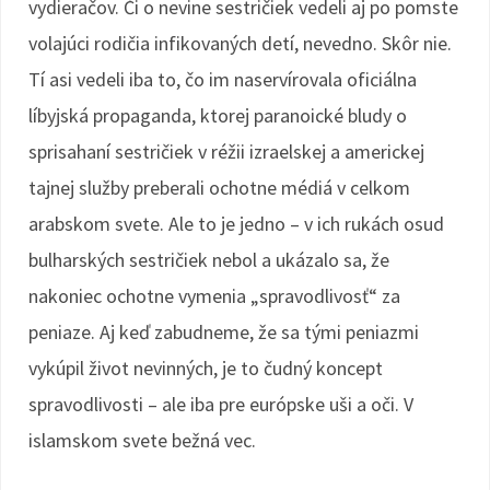
vydieračov. Či o nevine sestričiek vedeli aj po pomste
volajúci rodičia infikovaných detí, nevedno. Skôr nie.
Tí asi vedeli iba to, čo im naservírovala oficiálna
líbyjská propaganda, ktorej paranoické bludy o
sprisahaní sestričiek v réžii izraelskej a americkej
tajnej služby preberali ochotne médiá v celkom
arabskom svete. Ale to je jedno – v ich rukách osud
bulharských sestričiek nebol a ukázalo sa, že
nakoniec ochotne vymenia „spravodlivosť“ za
peniaze. Aj keď zabudneme, že sa tými peniazmi
vykúpil život nevinných, je to čudný koncept
spravodlivosti – ale iba pre európske uši a oči. V
islamskom svete bežná vec.