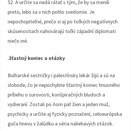
52. A určite sa nedá rátať s tým, že by sa menili
preto, lebo sa v nich pohlo svedomie. Je
nepochopiteľné, prečo si aj po toľkých negatívnych
skúsenostiach nahovárajú toľkí západní diplomati
niečo iné.
.šťastný koniec a otázky
Bulharské sestričky i palestínsky lekár žijú a sú na
slobode, čo je nepochybne šťastný koniec hnusného
príbehu o surovosti, konšpiračných bludoch a
vydieraní. Zostali po ňom päť žien a jeden muž,
psychicky a určite aj fyzicky poznačení, celoeurópska
guča hnevu v žalúdku a séria naliehavých otázok.