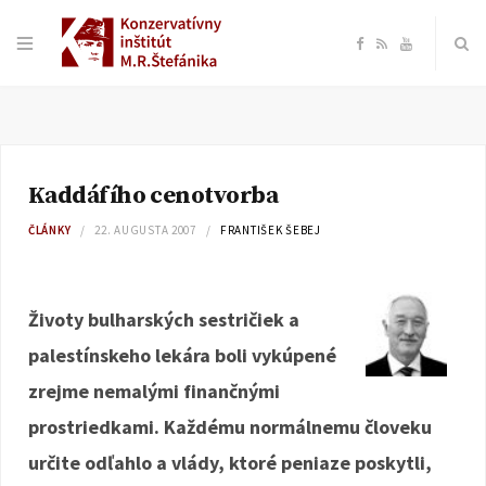
F
R
Y
a
S
o
c
S
u
Kaddáfího cenotvorba
e
T
ČLÁNKY
22. AUGUSTA 2007
FRANTIŠEK ŠEBEJ
b
u
o
b
Životy bulharských sestričiek a
palestínskeho lekára boli vykúpené
o
e
zrejme nemalými finančnými
k
prostriedkami. Každému normálnemu človeku
určite odľahlo a vlády, ktoré peniaze poskytli,