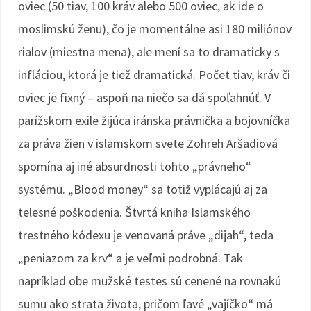
oviec (50 tiav, 100 kráv alebo 500 oviec, ak ide o
moslimskú ženu), čo je momentálne asi 180 miliónov
rialov (miestna mena), ale mení sa to dramaticky s
infláciou, ktorá je tiež dramatická. Počet tiav, kráv či
oviec je fixný – aspoň na niečo sa dá spoľahnúť. V
parížskom exile žijúca iránska právnička a bojovníčka
za práva žien v islamskom svete Zohreh Aršadiová
spomína aj iné absurdnosti tohto „právneho“
systému. „Blood money“ sa totiž vyplácajú aj za
telesné poškodenia. Štvrtá kniha Islamského
trestného kódexu je venovaná práve „dijah“, teda
„peniazom za krv“ a je veľmi podrobná. Tak
napríklad obe mužské testes sú cenené na rovnakú
sumu ako strata života, pričom ľavé „vajíčko“ má