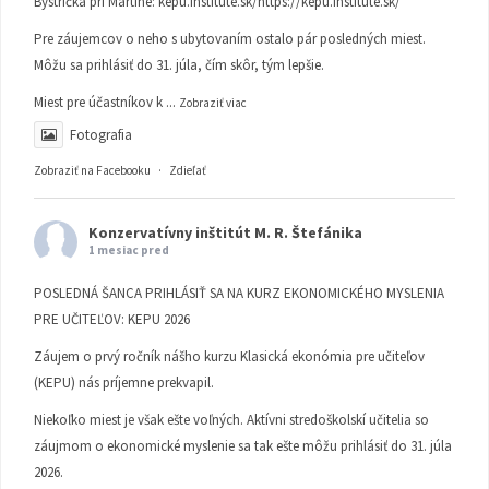
Bystrička pri Martine:
kepu.institute.sk/https://kepu.institute.sk/
Pre záujemcov o neho s ubytovaním ostalo pár posledných miest.
Môžu sa prihlásiť do 31. júla, čím skôr, tým lepšie.
Miest pre účastníkov k
...
Zobraziť viac
Fotografia
Zobraziť na Facebooku
·
Zdieľať
Konzervatívny inštitút M. R. Štefánika
1 mesiac pred
POSLEDNÁ ŠANCA PRIHLÁSIŤ SA NA KURZ EKONOMICKÉHO MYSLENIA
PRE UČITEĽOV: KEPU 2026
Záujem o prvý ročník nášho kurzu Klasická ekonómia pre učiteľov
(KEPU) nás príjemne prekvapil.
Niekoľko miest je však ešte voľných. Aktívni stredoškolskí učitelia so
záujmom o ekonomické myslenie sa tak ešte môžu prihlásiť do 31. júla
2026.