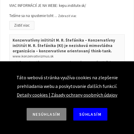
VIAC INFORMÁCIÍ JE NA WEBE:
kepu.institute.sk/
Tešíme sa na spustenie toht
...
Zobraziť viac
Zistiť viac
Konzervatívny inštitút M. R. Štefánika – Konzervatívny
inštitút M. R. Štefánika (KI) je nezisková mimovládna
organizácia – konzervatívne orientovaný think-tank.
www.konzervativizmus.sk
KI informuje 1. júna 2026 Peter Gonda Otvárame prvý ročník kurzu
Klasická ekonómia pre učiteľov # ekonómia # vzdelávanie
Stredoškolským učiteľom ponúkame unikátny vzdelávací kurz ek...
Táto webová stránka využíva cookies na zlepšenie
prehliadania webu a poskytovanie ďalších funkcií.
Zobraziť na Facebooku
·
Zdieľať
Detaily cookies
|
Zásady ochrany osobných údajov
NESÚHLASÍM
SÚHLASÍM