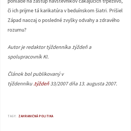
pohľade na zástup návštevníkov čakajúcich trpezlivo,
či ich prijme tá karikatúra v beduínskom šiatri. Prišiel
Západ naozaj o posledné zvyšky odvahy a zdravého
rozumu?
Autor je redaktor týždenníka .týždeň a
spolupracovník KI.
Článok bol publikovaný v
týždenníku
.týždeň
33/2007 dňa 13. augusta 2007.
TAGY:
ZAHRANIČNÁ POLITIKA