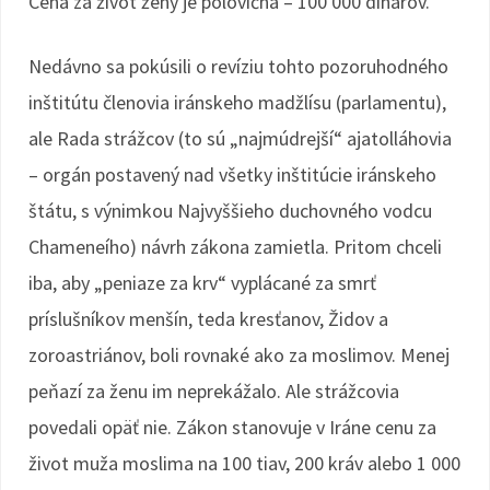
Cena za život ženy je polovičná – 100 000 dinárov.
Nedávno sa pokúsili o revíziu tohto pozoruhodného
inštitútu členovia iránskeho madžlísu (parlamentu),
ale Rada strážcov (to sú „najmúdrejší“ ajatolláhovia
– orgán postavený nad všetky inštitúcie iránskeho
štátu, s výnimkou Najvyššieho duchovného vodcu
Chameneího) návrh zákona zamietla. Pritom chceli
iba, aby „peniaze za krv“ vyplácané za smrť
príslušníkov menšín, teda kresťanov, Židov a
zoroastriánov, boli rovnaké ako za moslimov. Menej
peňazí za ženu im neprekážalo. Ale strážcovia
povedali opäť nie. Zákon stanovuje v Iráne cenu za
život muža moslima na 100 tiav, 200 kráv alebo 1 000