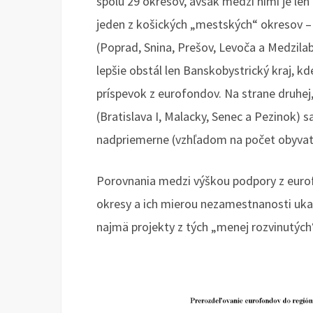
spolu 29 okresov, avšak medzi nimi je len 
jeden z košických „mestských“ okresov – K
(Poprad, Snina, Prešov, Levoča a Medzilab
lepšie obstál len Banskobystrický kraj, 
príspevok z eurofondov. Na strane druhej,
(Bratislava I, Malacky, Senec a Pezinok) 
nadpriemerne (vzhľadom na počet obyvat
Porovnania medzi výškou podpory z eurof
okresy a ich mierou nezamestnanosti uka
najmä projekty z tých „menej rozvinutých“