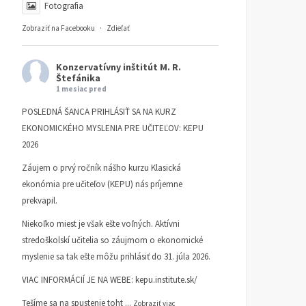
Fotografia
Zobraziť na Facebooku
·
Zdieľať
Konzervatívny inštitút M. R.
Štefánika
1 mesiac pred
POSLEDNÁ ŠANCA PRIHLÁSIŤ SA NA KURZ
EKONOMICKÉHO MYSLENIA PRE UČITEĽOV: KEPU
2026
Záujem o prvý ročník nášho kurzu Klasická
ekonómia pre učiteľov (KEPU) nás príjemne
prekvapil.
Niekoľko miest je však ešte voľných. Aktívni
stredoškolskí učitelia so záujmom o ekonomické
myslenie sa tak ešte môžu prihlásiť do 31. júla 2026.
VIAC INFORMÁCIÍ JE NA WEBE:
kepu.institute.sk/
Tešíme sa na spustenie toht
...
Zobraziť viac