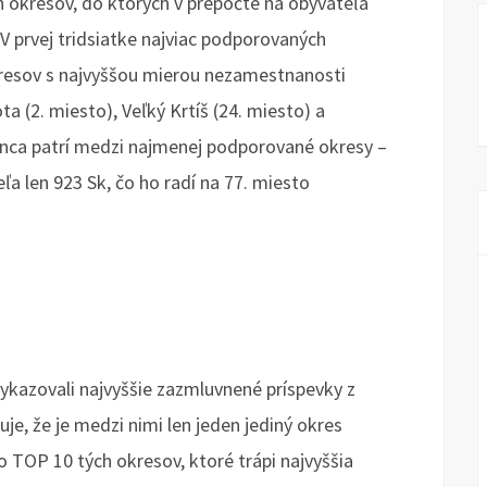
okresov, do ktorých v prepočte na obyvateľa
V prvej tridsiatke najviac podporovaných
resov s najvyššou mierou nezamestnanosti
a (2. miesto), Veľký Krtíš (24. miesto) a
onca patrí medzi najmenej podporované okresy –
ľa len 923 Sk, čo ho radí na 77. miesto
vykazovali najvyššie zazmluvnené príspevky z
e, že je medzi nimi len jeden jediný okres
 TOP 10 tých okresov, ktoré trápi najvyššia