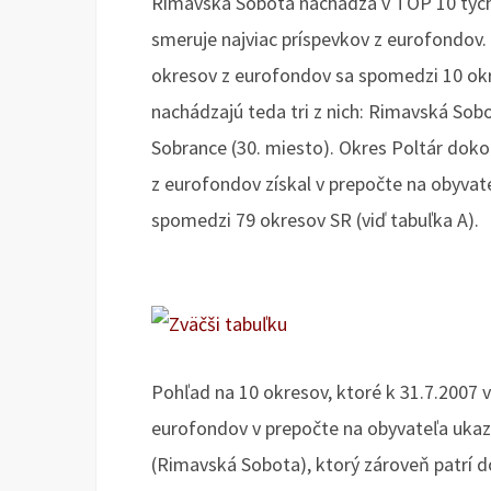
Rimavská Sobota nachádza v TOP 10 tých 
smeruje najviac príspevkov z eurofondov. 
okresov z eurofondov sa spomedzi 10 ok
nachádzajú teda tri z nich: Rimavská Sobot
Sobrance (30. miesto). Okres Poltár dok
z eurofondov získal v prepočte na obyvate
spomedzi 79 okresov SR (viď tabuľka A).
Pohľad na 10 okresov, ktoré k 31.7.2007 
eurofondov v prepočte na obyvateľa ukazuj
(Rimavská Sobota), ktorý zároveň patrí do