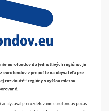
anie eurofondov do jednotlivých regiónov je
z eurofondov v prepočte na obyvateľa pre
ej rozvinuté“ regióny s vyššou mierou
porované.
KI) analyzoval prerozdeľovanie eurofondov počas