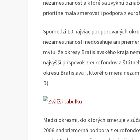
nezamestnanosť a ktoré sa zvyknú označo
prioritne mala smerovať i podpora z euro
Spomedzi 10 najviac podporovaných okres
nezamestnanosti nedosahuje ani prieme
mýtu, že okresy Bratislavského kraja nem
najvyšší príspevok z eurofondov a štátne
okresu Bratislava I, ktorého miera nezame
B).
Medzi okresmi, do ktorých smeruje v sú
2006 nadpriemerná podpora z eurofondov