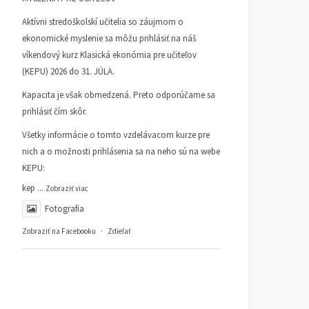
Aktívni stredoškolskí učitelia so záujmom o
ekonomické myslenie sa môžu prihlásiť na náš
víkendový kurz Klasická ekonómia pre učiteľov
(KEPU) 2026 do 31. JÚLA.
Kapacita je však obmedzená. Preto odporúčame sa
prihlásiť čím skôr.
Všetky informácie o tomto vzdelávacom kurze pre
nich a o možnosti prihlásenia sa na neho sú na webe
KEPU:
kep
...
Zobraziť viac
Fotografia
Zobraziť na Facebooku
·
Zdieľať