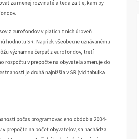
vať za menej rozvinuté a teda za tie, kam by
fondov.
ov z eurofondov v piatich z nich úroveň
rnú hodnotu SR. Napriek všeobecne uznávanému
ôžu významne čerpať z eurofondov, tretí
ho rozpočtu v prepočte na obyvateľa smeruje do
stnanosti je druhá najnižšia v SR (viď tabuľka
časnosti počas programovacieho obdobia 2004-
 v prepočte na počet obyvateľov, sa nachádza