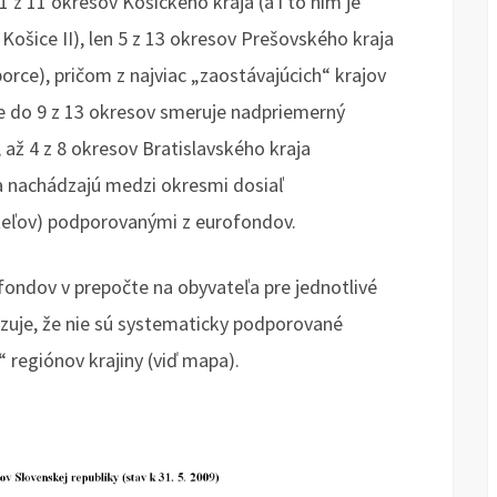
1 z 11 okresov Košického kraja (a i to ním je
ošice II), len 5 z 13 okresov Prešovského kraja
orce), pričom z najviac „zaostávajúcich“ krajov
kde do 9 z 13 okresov smeruje nadpriemerný
 až 4 z 8 okresov Bratislavského kraja
sa nachádzajú medzi okresmi dosiaľ
eľov) podporovanými z eurofondov.
ondov v prepočte na obyvateľa pre jednotlivé
zuje, že nie sú systematicky podporované
 regiónov krajiny (viď mapa).