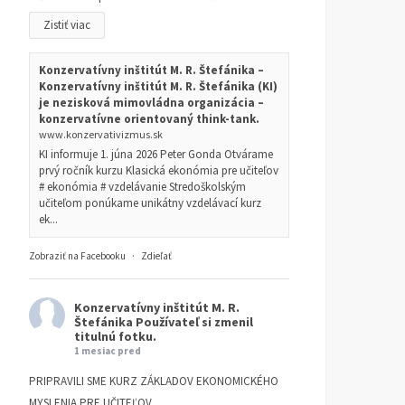
Zistiť viac
Konzervatívny inštitút M. R. Štefánika –
Konzervatívny inštitút M. R. Štefánika (KI)
je nezisková mimovládna organizácia –
konzervatívne orientovaný think-tank.
www.konzervativizmus.sk
KI informuje 1. júna 2026 Peter Gonda Otvárame
prvý ročník kurzu Klasická ekonómia pre učiteľov
# ekonómia # vzdelávanie Stredoškolským
učiteľom ponúkame unikátny vzdelávací kurz
ek...
Zobraziť na Facebooku
·
Zdieľať
Konzervatívny inštitút M. R.
Štefánika
Používateľ si zmenil
titulnú fotku.
1 mesiac pred
PRIPRAVILI SME KURZ ZÁKLADOV EKONOMICKÉHO
MYSLENIA PRE UČITEĽOV