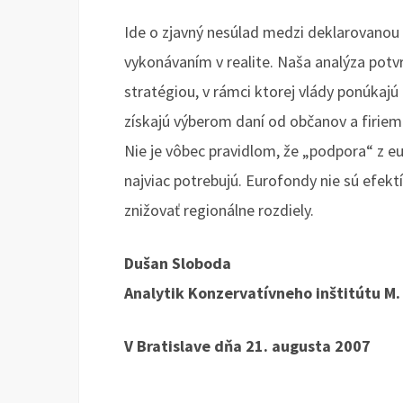
Ide o zjavný nesúlad medzi deklarovanou p
vykonávaním v realite. Naša analýza potvr
stratégiou, v rámci ktorej vlády ponúkajú 
získajú výberom daní od občanov a firiem 
Nie je vôbec pravidlom, že „podpora“ z e
najviac potrebujú. Eurofondy nie sú efekt
znižovať regionálne rozdiely.
Dušan Sloboda
Analytik Konzervatívneho inštitútu M.
V Bratislave dňa 21. augusta 2007