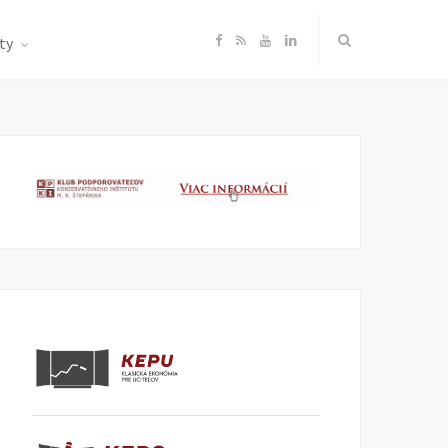
F
R
Y
L
ty
a
S
o
i
c
S
u
n
e
T
k
b
u
e
o
b
d
o
e
I
k
n