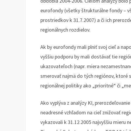
obdobia 2004-2006. Cieľom analýzy bolo 
eurofondy (všetky štrukturálne fondy – 
prostriedkov k 31.7.2007) a či ich preroz
regionálnych rozdielov.
Ak by eurofondy mali plniť svoj cieľ a na
vyššiu podporu by mali dostávať tie regió
ukazovateľoch (napr. miera nezamestnanos
smerovať najmä do tých regiónov, ktoré
regionálnej politiky ako „prioritné“ či „me
Ako vyplýva z analýzy KI, prerozdeľovani
neadresné vzhľadom na cieľ znižovať regi
vykazovali k 31.12.2005 najvyššiu mieru 