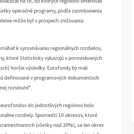
poukázať na to, do ktorých regiónov smerovali
všetky operačné programy, podľa zazmluvnenia
delenie môže byť v prospech znižovania
pomáhať k vyrovnávaniu regionálnych rozdielov,
ny, ktoré štatisticky vykazujú v porovnávaných
ti) horšie výsledky. Eurofondy by mali
 sú definované v programových dokumentoch
nej rozvinuté“.
e eurofondov do jednotlivých regiónov bolo
onálne rozdiely. Spomedzi 10 okresov, ktoré
nezamestnanosti (všetky nad 20%), sa len okres