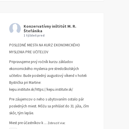
Konzervatívny inštitút M. R.
Štefánika
1 týždeň pred
POSLEDNÉ MIESTA NA KURZ EKONOMICKÉHO
MYSLENIA PRE UČITEĽOV
Pripravujeme prvý ročník kurzu základov
ekonomického myslenia pre stredoškolských
učiteľov. Bude posledný augustový víkend v hoteli
Bystrička pri Martine:
kepu.institute.sk/https://kepu.institute.sk/
Pre záujemcov o neho s ubytovaním ostalo pár
posledných miest. Môžu sa prihlásiť do 31. júla, čím
skôr, tým lepšie.
Miest pre účastníkov k
...
Zobraziť viac