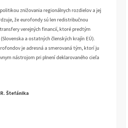
olitikou znižovania regionálnych rozdielov a jej
dzuje, že eurofondy sú len redistribučnou
transfery verejných financií, ktoré predtým
(Slovenska a ostatných členských krajín EÚ).
urofondov je adresná a smerovaná tým, ktorí ju
ívnym nástrojom pri plnení deklarovaného cieľa
 R. Štefánika