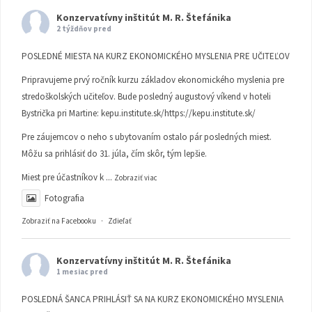
Konzervatívny inštitút M. R. Štefánika
2 týždňov pred
POSLEDNÉ MIESTA NA KURZ EKONOMICKÉHO MYSLENIA PRE UČITEĽOV
Pripravujeme prvý ročník kurzu základov ekonomického myslenia pre
stredoškolských učiteľov. Bude posledný augustový víkend v hoteli
Bystrička pri Martine:
kepu.institute.sk/https://kepu.institute.sk/
Pre záujemcov o neho s ubytovaním ostalo pár posledných miest.
Môžu sa prihlásiť do 31. júla, čím skôr, tým lepšie.
Miest pre účastníkov k
...
Zobraziť viac
Fotografia
Zobraziť na Facebooku
·
Zdieľať
Konzervatívny inštitút M. R. Štefánika
1 mesiac pred
POSLEDNÁ ŠANCA PRIHLÁSIŤ SA NA KURZ EKONOMICKÉHO MYSLENIA