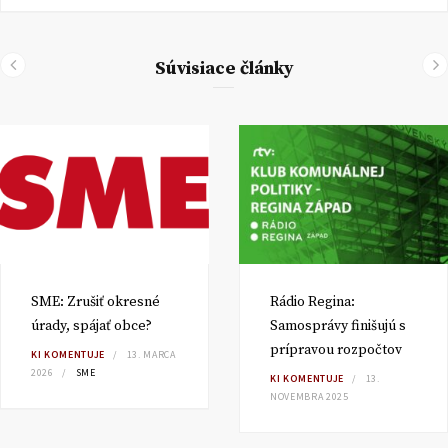
Súvisiace články
SME: Zrušiť okresné
Rádio Regina:
úrady, spájať obce?
Samosprávy finišujú s
prípravou rozpočtov
KI KOMENTUJE
13. MARCA
2026
SME
KI KOMENTUJE
13.
NOVEMBRA 2025