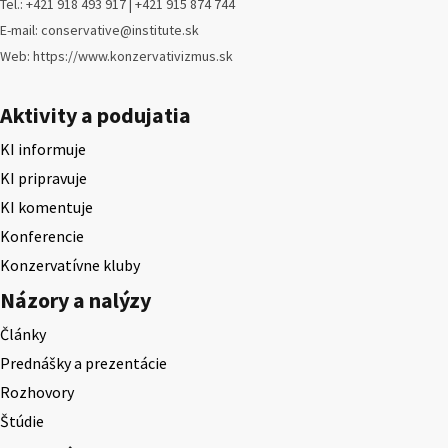
Tel.: +421 918 493 917 | +421 915 874 744
E-mail: conservative@institute.sk
Web: https://www.konzervativizmus.sk
Aktivity a podujatia
KI informuje
KI pripravuje
KI komentuje
Konferencie
Konzervatívne kluby
Názory a nalýzy
Články
Prednášky a prezentácie
Rozhovory
Štúdie