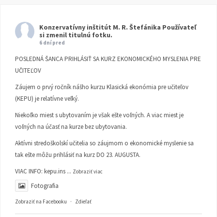
Konzervatívny inštitút M. R. Štefánika
Používateľ
si zmenil titulnú fotku.
6 dní pred
POSLEDNÁ ŠANCA PRIHLÁSIŤ SA KURZ EKONOMICKÉHO MYSLENIA PRE
UČITEĽOV
Záujem o prvý ročník nášho kurzu Klasická ekonómia pre učiteľov
(KEPU) je relatívne veľký.
Niekoľko miest s ubytovaním je však ešte voľných. A viac miest je
voľných na účasť na kurze bez ubytovania.
Aktívni stredoškolskí učitelia so záujmom o ekonomické myslenie sa
tak ešte môžu prihlásiť na kurz DO 23. AUGUSTA.
VIAC INFO:
kepu.ins
...
Zobraziť viac
Fotografia
Zobraziť na Facebooku
·
Zdieľať