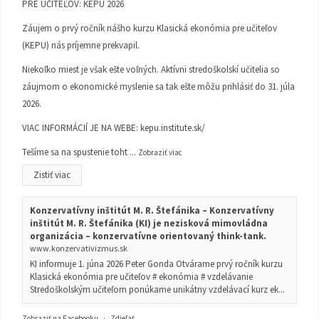
PRE UČITEĽOV: KEPU 2026
Záujem o prvý ročník nášho kurzu Klasická ekonómia pre učiteľov
(KEPU) nás príjemne prekvapil.
Niekoľko miest je však ešte voľných. Aktívni stredoškolskí učitelia so
záujmom o ekonomické myslenie sa tak ešte môžu prihlásiť do 31. júla
2026.
VIAC INFORMÁCIÍ JE NA WEBE:
kepu.institute.sk/
Tešíme sa na spustenie toht
...
Zobraziť viac
Zistiť viac
Konzervatívny inštitút M. R. Štefánika – Konzervatívny
inštitút M. R. Štefánika (KI) je nezisková mimovládna
organizácia – konzervatívne orientovaný think-tank.
www.konzervativizmus.sk
KI informuje 1. júna 2026 Peter Gonda Otvárame prvý ročník kurzu
Klasická ekonómia pre učiteľov # ekonómia # vzdelávanie
Stredoškolským učiteľom ponúkame unikátny vzdelávací kurz ek...
Zobraziť na Facebooku
·
Zdieľať