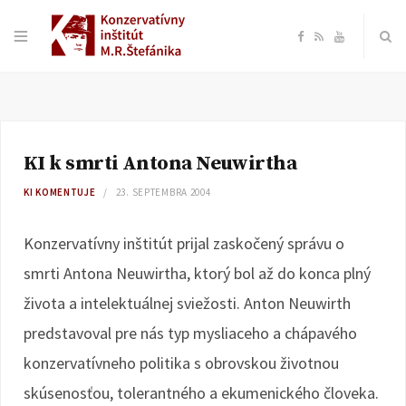
F
R
Y
a
S
o
c
S
u
KI k smrti Antona Neuwirtha
e
T
KI KOMENTUJE
23. SEPTEMBRA 2004
b
u
Konzervatívny inštitút prijal zaskočený správu o
o
b
smrti Antona Neuwirtha, ktorý bol až do konca plný
života a intelektuálnej sviežosti. Anton Neuwirth
o
e
predstavoval pre nás typ mysliaceho a chápavého
k
konzervatívneho politika s obrovskou životnou
skúsenosťou, tolerantného a ekumenického človeka.