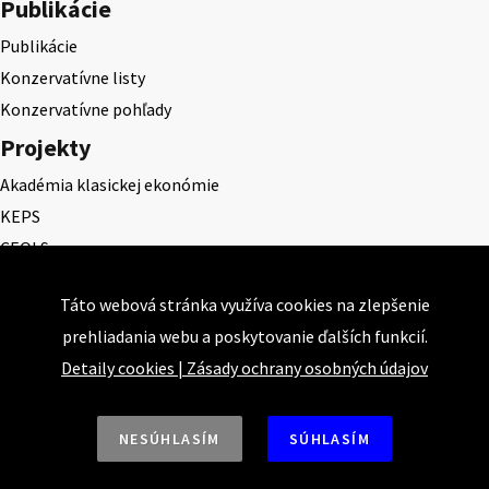
Publikácie
Publikácie
Konzervatívne listy
Konzervatívne pohľady
Projekty
Akadémia klasickej ekonómie
KEPS
CEQLS
Cena Dominika Tatarku
Táto webová stránka využíva cookies na zlepšenie
Cena Ernesta Valka
prehliadania webu a poskytovanie ďalších funkcií.
Študentská esej
Detaily cookies
|
Zásady ochrany osobných údajov
Deň daňového odbremenenia
NESÚHLASÍM
SÚHLASÍM
Nahor