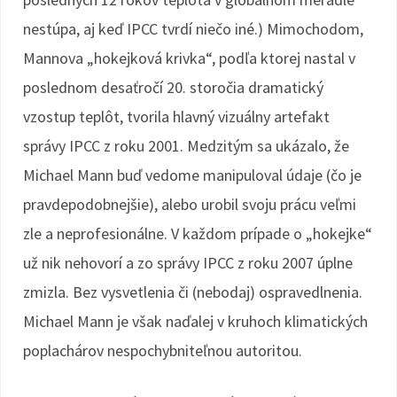
nestúpa, aj keď IPCC tvrdí niečo iné.) Mimochodom,
Mannova „hokejková krivka“, podľa ktorej nastal v
poslednom desaťročí 20. storočia dramatický
vzostup teplôt, tvorila hlavný vizuálny artefakt
správy IPCC z roku 2001. Medzitým sa ukázalo, že
Michael Mann buď vedome manipuloval údaje (čo je
pravdepodobnejšie), alebo urobil svoju prácu veľmi
zle a neprofesionálne. V každom prípade o „hokejke“
už nik nehovorí a zo správy IPCC z roku 2007 úplne
zmizla. Bez vysvetlenia či (nebodaj) ospravedlnenia.
Michael Mann je však naďalej v kruhoch klimatických
poplachárov nespochybniteľnou autoritou.