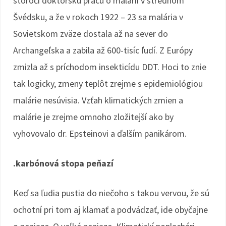
storočí doktorskú prácu o malárii v strednom
Švédsku, a že v rokoch 1922 – 23 sa malária v
Sovietskom zväze dostala až na sever do
Archangeľska a zabila až 600-tisíc ľudí. Z Európy
zmizla až s príchodom insekticídu DDT. Hoci to znie
tak logicky, zmeny teplôt zrejme s epidemiológiou
malárie nesúvisia. Vzťah klimatických zmien a
malárie je zrejme omnoho zložitejší ako by
vyhovovalo dr. Epsteinovi a ďalším panikárom.
.karbónová stopa peňazí
Keď sa ľudia pustia do niečoho s takou vervou, že sú
ochotní pri tom aj klamať a podvádzať, ide obyčajne