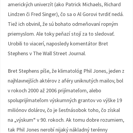
amerických univerzít (ako Patrick Michaels, Richard
Lindzen či Fred Singer), čo sa o Al Gorovi tvrdiť nedá.
Tiež ich obvinil, že sú bohato odmeňovaní ropným
priemyslom. Ale toky peňazí stojí za to sledovať.
Urobili to viacerí, naposledy komentátor Bret
Stephens v The Wall Street Journal.
Bret Stephens píše, že klimatológ Phil Jones, jeden z
najhlavnejších aktérov z aféry uniknutých mailov, bol
v rokoch 2000 až 2006 prijímateľom, alebo
spoluprijímateľom výskumných grantov vo výške 19
miliónov dolárov, čo je šesťnásobok toho, čo získal
na „výskum“ v 90. rokoch. Ak tomu dobre rozumiem,
tak Phil Jones nerobí nijaký nákladný terénny