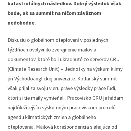
katastrofálnych následkov. Dobrý výsledok však
bude, ak sa summit na ničom záväznom
nedohodne.
Diskusiu o globálnom otepľovaní v posledných
týždňoch ovplyvnilo zverejnenie mailov a
dokumentov, ktoré boli ukradnuté zo serverov CRU
(Climate Research Unit) – Jednotky na výskum klímy
pri Východoanglickej univerzite. Kodanský summit
však prijal za svoju vieru práve výsledky práce ľudí,
ktorí si tie maily vymieňali. Pracovisko CRU je hádam
najdôležitejším výskumným pracoviskom pre celú
agendu klimatických zmien a globálneho
otepľovania. Mailová korešpondencia siahajúca od