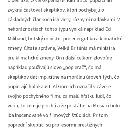
o peniaze. O veľké peniaze. Klimatickí poplachári
zvyknú častovať skeptikov, ktorí pochybujú o
základných článkoch ich viery, rôznymi nadávkami. V
nehoráznostiach tohto typu vyniká napríklad Ed
Miliband, britský minister pre energetiku a klimatické
zmeny. Čítate správne, Veľká Británia má ministra
pre klimatické zmeny. On i ďalší celkom zlovoľne
napríklad používajú slovo „popierač“, čo má
skeptikov dať implicitne na morálnu úroveň tých, čo
popierajú holokaust. Al Gore ich označil v závere
svojho pochybného filmu za malú hŕstku ľudí, čo
veria, že zem je plochá a že pristátie na Mesiaci bolo
iba inscenované vo filmových štúdiách. Pritom
poprední skeptici sú profesormi prestížnych