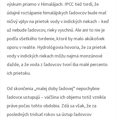
výskum priamo v Himalájach. IPCC tiež tvrdí, že
údajné roztápanie himalájskych ľadovcov bude mať
ničivý vplyv na prietok vody v indických riekach – keď
už nebude ľadovcov, rieky vyschnú. Ale ani to nie je
podľa všetkého tvrdenie, ktoré by malo akúkoľvek
oporu v realite. Hydrológovia hovoria, že za prietok
vody v indických riekach môžu najmä monzúnové
dažde, a že voda z ľadovcov tvorí iba malé percento
ich prietoku.
Od skončenia „malej doby ľadovej“ nepochybne
ľadovce ustupujú – väčšina ich objemu totiž vznikla
práve počas tohto obdobia. Zdá sa však, že za
posledných tridsať rokov sa ústup ľadovcov