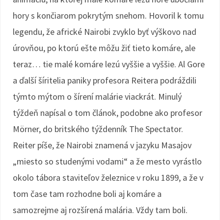
hory s končiarom pokrytým snehom. Hovoril k tomu
legendu, že africké Nairobi zvyklo byť výškovo nad
úrovňou, po ktorú ešte môžu žiť tieto komáre, ale
teraz… tie malé komáre lezú vyššie a vyššie. Al Gore
a ďalší šíritelia paniky profesora Reitera podráždili
týmto mýtom o šírení malárie viackrát. Minulý
týždeň napísal o tom článok, podobne ako profesor
Mörner, do britského týždenník The Spectator.
Reiter píše, že Nairobi znamená v jazyku Masajov
„miesto so studenými vodami“ a že mesto vyrástlo
okolo tábora staviteľov železnice v roku 1899, a že v
tom čase tam rozhodne boli aj komáre a
samozrejme aj rozšírená malária. Vždy tam boli.