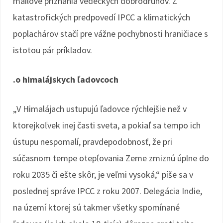
mailové priznania vedeckých dobrodruhov. Z
katastrofických predpovedí IPCC a klimatických
poplachárov stačí pre vážne pochybnosti hraničiace s
istotou pár príkladov.
.o himalájskych ľadovcoch
„V Himalájach ustupujú ľadovce rýchlejšie než v
ktorejkoľvek inej časti sveta, a pokiaľ sa tempo ich
ústupu nespomalí, pravdepodobnosť, že pri
súčasnom tempe otepľovania Zeme zmiznú úplne do
roku 2035 či ešte skôr, je veľmi vysoká,“ píše sa v
poslednej správe IPCC z roku 2007. Delegácia Indie,
na území ktorej sú takmer všetky spomínané