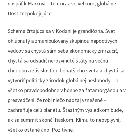
naspäť k Marxovi – tentoraz vo veľkom, globálne.
Dosť znepokojujúce.
Schéma črtajúca sa v Kodani je grandiózna. Svet
ohlúpnutý a zmanipulovaný skupinou nepoctivých
vedcov sa chystá sám seba ekonomicky zmrzačiť,
chystá sa odsúdiť nerozvinuté štáty na večnú
chudobu a závislosť od bohatšieho sveta a chystá sa
vytvoriť politický zárodok globálnej neslobody. To
všetko pravdepodobne v honbe za fatamorgánou a v
presvedčení, že robí niečo naozaj vznešené –
zachraňuje celú planétu. Šťastným výsledkom bude,
ak sa summit skončí fiaskom. Klímu to neovplyvní,
všetko ostané áno. Pozitívne.