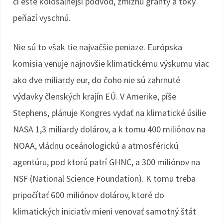
či ešte kolosálnejší podvod, zmiznú granty a toky
peňazí vyschnú.
Nie sú to však tie najväčšie peniaze. Európska
komisia venuje najnovšie klimatickému výskumu viac
ako dve miliardy eur, do čoho nie sú zahrnuté
výdavky členských krajín EÚ. V Amerike, píše
Stephens, plánuje Kongres vydať na klimatické úsilie
NASA 1,3 miliardy dolárov, a k tomu 400 miliónov na
NOAA, vládnu oceánologickú a atmosférickú
agentúru, pod ktorú patrí GHNC, a 300 miliónov na
NSF (National Science Foundation). K tomu treba
pripočítať 600 miliónov dolárov, ktoré do
klimatických iniciatív mieni venovať samotný štát