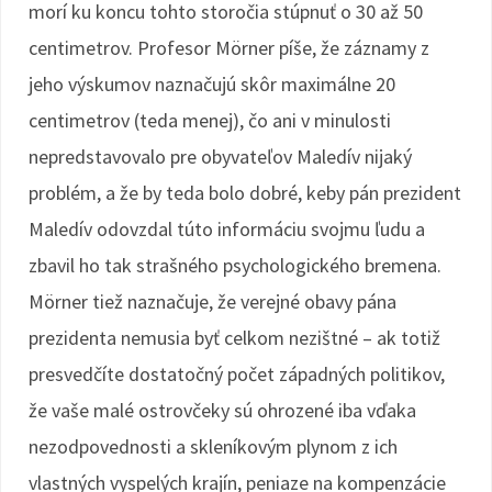
morí ku koncu tohto storočia stúpnuť o 30 až 50
centimetrov. Profesor Mörner píše, že záznamy z
jeho výskumov naznačujú skôr maximálne 20
centimetrov (teda menej), čo ani v minulosti
nepredstavovalo pre obyvateľov Maledív nijaký
problém, a že by teda bolo dobré, keby pán prezident
Maledív odovzdal túto informáciu svojmu ľudu a
zbavil ho tak strašného psychologického bremena.
Mörner tiež naznačuje, že verejné obavy pána
prezidenta nemusia byť celkom nezištné – ak totiž
presvedčíte dostatočný počet západných politikov,
že vaše malé ostrovčeky sú ohrozené iba vďaka
nezodpovednosti a skleníkovým plynom z ich
vlastných vyspelých krajín, peniaze na kompenzácie