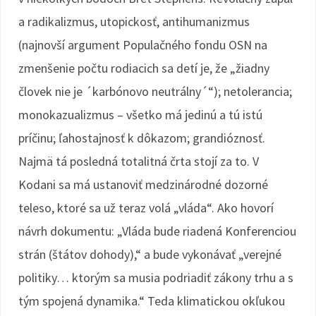
a radikalizmus, utopickosť, antihumanizmus
(najnovší argument Populačného fondu OSN na
zmenšenie počtu rodiacich sa detí je, že „žiadny
človek nie je ´karbónovo neutrálny´“); netolerancia;
monokazualizmus – všetko má jedinú a tú istú
príčinu; ľahostajnosť k dôkazom; grandióznosť.
Najmä tá posledná totalitná črta stojí za to. V
Kodani sa má ustanoviť medzinárodné dozorné
teleso, ktoré sa už teraz volá „vláda“. Ako hovorí
návrh dokumentu: „Vláda bude riadená Konferenciou
strán (štátov dohody),“ a bude vykonávať „verejné
politiky… ktorým sa musia podriadiť zákony trhu a s
tým spojená dynamika.“ Teda klimatickou okľukou