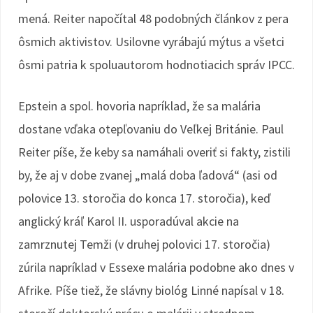
mená. Reiter napočítal 48 podobných článkov z pera
ôsmich aktivistov. Usilovne vyrábajú mýtus a všetci
ôsmi patria k spoluautorom hodnotiacich správ IPCC.
Epstein a spol. hovoria napríklad, že sa malária
dostane vďaka otepľovaniu do Veľkej Británie. Paul
Reiter píše, že keby sa namáhali overiť si fakty, zistili
by, že aj v dobe zvanej „malá doba ľadová“ (asi od
polovice 13. storočia do konca 17. storočia), keď
anglický kráľ Karol II. usporadúval akcie na
zamrznutej Temži (v druhej polovici 17. storočia)
zúrila napríklad v Essexe malária podobne ako dnes v
Afrike. Píše tiež, že slávny biológ Linné napísal v 18.