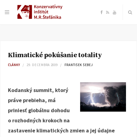
F
R
Y
a
S
o
c
S
u
Klimatické pokúšanie totality
e
T
ČLÁNKY
29. DECEMBRA 2009
FRANTIŠEK ŠEBEJ
b
u
o
b
Kodanský summit, ktorý
práve prebieha, má
o
e
priniesť globálnu dohodu
k
o rozhodných krokoch na
zastavenie klimatických zmien a jej údajne