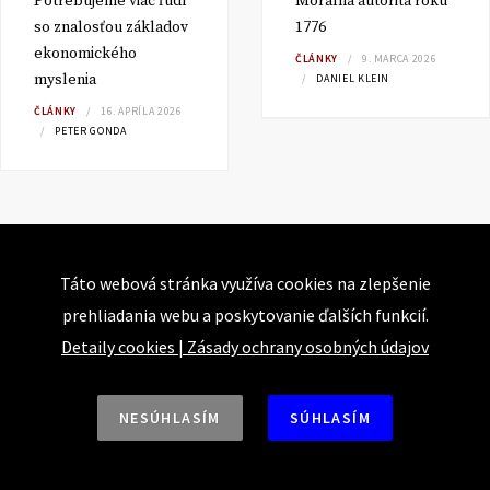
Potrebujeme viac ľudí
Morálna autorita roku
so znalosťou základov
1776
ekonomického
ČLÁNKY
9. MARCA 2026
myslenia
DANIEL KLEIN
ČLÁNKY
16. APRÍLA 2026
PETER GONDA
Táto webová stránka využíva cookies na zlepšenie
prehliadania webu a poskytovanie ďalších funkcií.
Detaily cookies
|
Zásady ochrany osobných údajov
NESÚHLASÍM
SÚHLASÍM