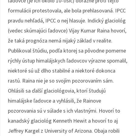
ľadovce (je ich okolo 10-tisíc) dôrazne proti tejto
formulácii protestovala, ale bola prehlasovaná. IPCC
pravdu nehľadá, IPCC o nej hlasuje. Indický glaciológ
(vedec skúmajúci ľadovce) Vijay Kumar Raina hovorí,
že taká prognóza nemá nijaký základ v realite.
Publikoval štúdiu, podľa ktorej sa pôvodne pomerne
rýchly ústup himalájskych ľadovcov výrazne spomalil,
niektoré sú už dlho stabilné a niektoré dokonca
rastú. Raina nie je so svojím pozorovaním sám.
Ohlásili sa ďalší glaciológovia, ktorí študujú
himalájske ľadovce a vyhlásili, že Rainove
pozorovania sú v súlade s ich vlastnými. Hovorí to
kanadský glaciológ Kenneth Hewit a hovorí to aj
Jeffrey Kargel z University of Arizona. Obaja robili