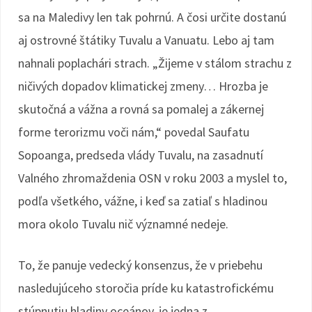
sa na Maledivy len tak pohrnú. A čosi určite dostanú
aj ostrovné štátiky Tuvalu a Vanuatu. Lebo aj tam
nahnali poplachári strach. „Žijeme v stálom strachu z
ničivých dopadov klimatickej zmeny… Hrozba je
skutočná a vážna a rovná sa pomalej a zákernej
forme terorizmu voči nám,“ povedal Saufatu
Sopoanga, predseda vlády Tuvalu, na zasadnutí
Valného zhromaždenia OSN v roku 2003 a myslel to,
podľa všetkého, vážne, i keď sa zatiaľ s hladinou
mora okolo Tuvalu nič významné nedeje.
To, že panuje vedecký konsenzus, že v priebehu
nasledujúceho storočia príde ku katastrofickému
stúpnutiu hladiny oceánov, je jedna z