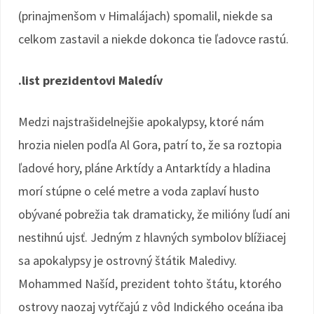
(prinajmenšom v Himalájach) spomalil, niekde sa
celkom zastavil a niekde dokonca tie ľadovce rastú.
.list prezidentovi Maledív
Medzi najstrašidelnejšie apokalypsy, ktoré nám
hrozia nielen podľa Al Gora, patrí to, že sa roztopia
ľadové hory, pláne Arktídy a Antarktídy a hladina
morí stúpne o celé metre a voda zaplaví husto
obývané pobrežia tak dramaticky, že milióny ľudí ani
nestihnú ujsť. Jedným z hlavných symbolov blížiacej
sa apokalypsy je ostrovný štátik Maledivy.
Mohammed Našíd, prezident tohto štátu, ktorého
ostrovy naozaj vytŕčajú z vôd Indického oceána iba