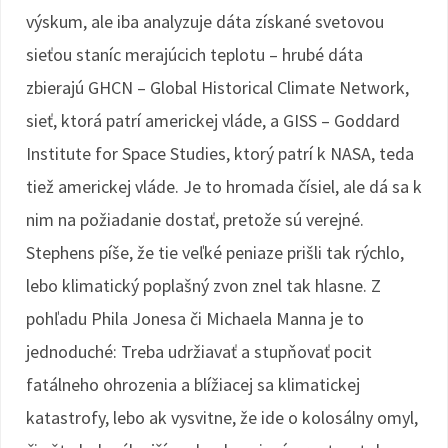
výskum, ale iba analyzuje dáta získané svetovou
sieťou staníc merajúcich teplotu – hrubé dáta
zbierajú GHCN – Global Historical Climate Network,
sieť, ktorá patrí americkej vláde, a GISS – Goddard
Institute for Space Studies, ktorý patrí k NASA, teda
tiež americkej vláde. Je to hromada čísiel, ale dá sa k
nim na požiadanie dostať, pretože sú verejné.
Stephens píše, že tie veľké peniaze prišli tak rýchlo,
lebo klimatický poplašný zvon znel tak hlasne. Z
pohľadu Phila Jonesa či Michaela Manna je to
jednoduché: Treba udržiavať a stupňovať pocit
fatálneho ohrozenia a blížiacej sa klimatickej
katastrofy, lebo ak vysvitne, že ide o kolosálny omyl,