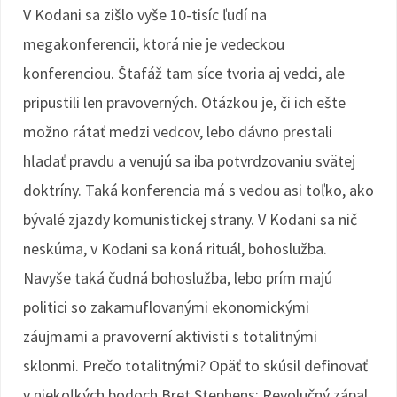
V Kodani sa zišlo vyše 10-tisíc ľudí na
megakonferencii, ktorá nie je vedeckou
konferenciou. Štafáž tam síce tvoria aj vedci, ale
pripustili len pravoverných. Otázkou je, či ich ešte
možno rátať medzi vedcov, lebo dávno prestali
hľadať pravdu a venujú sa iba potvrdzovaniu svätej
doktríny. Taká konferencia má s vedou asi toľko, ako
bývalé zjazdy komunistickej strany. V Kodani sa nič
neskúma, v Kodani sa koná rituál, bohoslužba.
Navyše taká čudná bohoslužba, lebo prím majú
politici so zakamuflovanými ekonomickými
záujmami a pravoverní aktivisti s totalitnými
sklonmi. Prečo totalitnými? Opäť to skúsil definovať
v niekoľkých bodoch Bret Stephens: Revolučný zápal