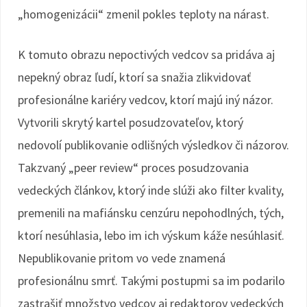
„homogenizácii“ zmenil pokles teploty na nárast.
K tomuto obrazu nepoctivých vedcov sa pridáva aj
nepekný obraz ľudí, ktorí sa snažia zlikvidovať
profesionálne kariéry vedcov, ktorí majú iný názor.
Vytvorili skrytý kartel posudzovateľov, ktorý
nedovolí publikovanie odlišných výsledkov či názorov.
Takzvaný „peer review“ proces posudzovania
vedeckých článkov, ktorý inde slúži ako filter kvality,
premenili na mafiánsku cenzúru nepohodlných, tých,
ktorí nesúhlasia, lebo im ich výskum káže nesúhlasiť.
Nepublikovanie pritom vo vede znamená
profesionálnu smrť. Takými postupmi sa im podarilo
zastrašiť množstvo vedcov aj redaktorov vedeckých