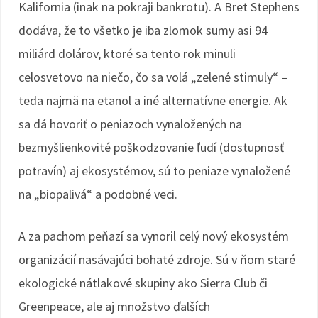
Kalifornia (inak na pokraji bankrotu). A Bret Stephens
dodáva, že to všetko je iba zlomok sumy asi 94
miliárd dolárov, ktoré sa tento rok minuli
celosvetovo na niečo, čo sa volá „zelené stimuly“ –
teda najmä na etanol a iné alternatívne energie. Ak
sa dá hovoriť o peniazoch vynaložených na
bezmyšlienkovité poškodzovanie ľudí (dostupnosť
potravín) aj ekosystémov, sú to peniaze vynaložené
na „biopalivá“ a podobné veci.
A za pachom peňazí sa vynoril celý nový ekosystém
organizácií nasávajúci bohaté zdroje. Sú v ňom staré
ekologické nátlakové skupiny ako Sierra Club či
Greenpeace, ale aj množstvo ďalších