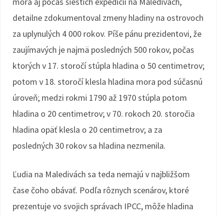
mora aj počas šiestich expedícií na Maledivách,
detailne zdokumentoval zmeny hladiny na ostrovoch
za uplynulých 4 000 rokov. Píše pánu prezidentovi, že
zaujímavých je najmä posledných 500 rokov, počas
ktorých v 17. storočí stúpla hladina o 50 centimetrov;
potom v 18. storočí klesla hladina mora pod súčasnú
úroveň; medzi rokmi 1790 až 1970 stúpla potom
hladina o 20 centimetrov; v 70. rokoch 20. storočia
hladina opäť klesla o 20 centimetrov; a za
posledných 30 rokov sa hladina nezmenila.
Ľudia na Maledivách sa teda nemajú v najbližšom
čase čoho obávať. Podľa rôznych scenárov, ktoré
prezentuje vo svojich správach IPCC, môže hladina