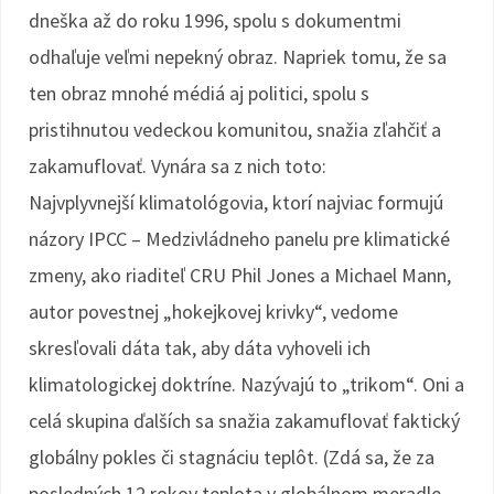
dneška až do roku 1996, spolu s dokumentmi
odhaľuje veľmi nepekný obraz. Napriek tomu, že sa
ten obraz mnohé médiá aj politici, spolu s
pristihnutou vedeckou komunitou, snažia zľahčiť a
zakamuflovať. Vynára sa z nich toto:
Najvplyvnejší klimatológovia, ktorí najviac formujú
názory IPCC – Medzivládneho panelu pre klimatické
zmeny, ako riaditeľ CRU Phil Jones a Michael Mann,
autor povestnej „hokejkovej krivky“, vedome
skresľovali dáta tak, aby dáta vyhoveli ich
klimatologickej doktríne. Nazývajú to „trikom“. Oni a
celá skupina ďalších sa snažia zakamuflovať faktický
globálny pokles či stagnáciu teplôt. (Zdá sa, že za
posledných 12 rokov teplota v globálnom meradle