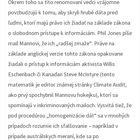
Okrem toho sa títo renomovaní vedci vzájomne
povzbudzujú k tomu, aby skryli hrubé dáta pred
ľuďmi, ktorí majú právo ich žiadať na základe zákona
o slobodnom prístupe k informáciám. Phil Jones píše
mail Mannovi, že ich „radšej zmaže“. Práve na
základe anglickej verzie tohto zákona opakovane
žiadali o prístup k informáciám aktivista Willis
Eschenbach či Kanaďan Steve McIntyre (tento
matematik je editor známej stránky Climate Audit,
ako prvý spochybnil Mannovu hokejku), ktorí sa
spomínajú v inkriminovaných mailoch. Vysvitá tiež, že
pod procedúrou „homogenizácie dát“ sa v mnohých
prípadoch rozumie ich sfalšovanie – napríklad v
prípade austrálskych meraní, kde sa po