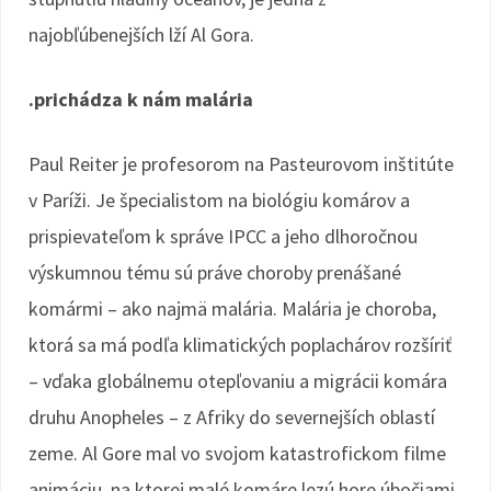
najobľúbenejších lží Al Gora.
.prichádza k nám malária
Paul Reiter je profesorom na Pasteurovom inštitúte
v Paríži. Je špecialistom na biológiu komárov a
prispievateľom k správe IPCC a jeho dlhoročnou
výskumnou tému sú práve choroby prenášané
komármi – ako najmä malária. Malária je choroba,
ktorá sa má podľa klimatických poplachárov rozšíriť
– vďaka globálnemu otepľovaniu a migrácii komára
druhu Anopheles – z Afriky do severnejších oblastí
zeme. Al Gore mal vo svojom katastrofickom filme
animáciu, na ktorej malé komáre lezú hore úbočiami