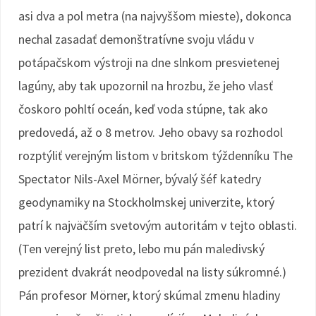
asi dva a pol metra (na najvyššom mieste), dokonca
nechal zasadať demonštratívne svoju vládu v
potápačskom výstroji na dne slnkom presvietenej
lagúny, aby tak upozornil na hrozbu, že jeho vlasť
čoskoro pohltí oceán, keď voda stúpne, tak ako
predovedá, až o 8 metrov. Jeho obavy sa rozhodol
rozptýliť verejným listom v britskom týždenníku The
Spectator Nils-Axel Mörner, bývalý šéf katedry
geodynamiky na Stockholmskej univerzite, ktorý
patrí k najväčším svetovým autoritám v tejto oblasti.
(Ten verejný list preto, lebo mu pán maledivský
prezident dvakrát neodpovedal na listy súkromné.)
Pán profesor Mörner, ktorý skúmal zmenu hladiny