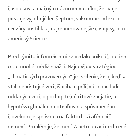
časopisov s opačným názorom natoľko, že svoje
postoje vyjadrujú len šeptom, súkromne. Infekcia
cenzúry postihla aj najrenomovanejšie časopisy, ako
americký Science.
Pred týmito informáciami sa nedalo uniknúť, hoci sa
o to mnohé médiá snažili. Najnovšou stratégiou
„klimatických pravoverných“ je tvrdenie, že aj keď sa
stali neprístojné veci, išlo iba o prílišnú snahu ľudí
oddaných veci, o pochopiteľné citové zaujatie, a
hypotéza globálneho otepľovania spôsobeného
človekom je správna a na faktoch tá aféra nič
nemení. Problém je, že mení. A netreba ani nechcené