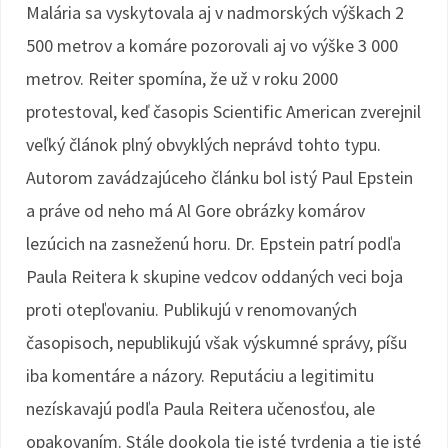
Malária sa vyskytovala aj v nadmorských výškach 2
500 metrov a komáre pozorovali aj vo výške 3 000
metrov. Reiter spomína, že už v roku 2000
protestoval, keď časopis Scientific American zverejnil
veľký článok plný obvyklých neprávd tohto typu.
Autorom zavádzajúceho článku bol istý Paul Epstein
a práve od neho má Al Gore obrázky komárov
lezúcich na zasneženú horu. Dr. Epstein patrí podľa
Paula Reitera k skupine vedcov oddaných veci boja
proti otepľovaniu. Publikujú v renomovaných
časopisoch, nepublikujú však výskumné správy, píšu
iba komentáre a názory. Reputáciu a legitimitu
nezískavajú podľa Paula Reitera učenosťou, ale
opakovaním. Stále dookola tie isté tvrdenia a tie isté