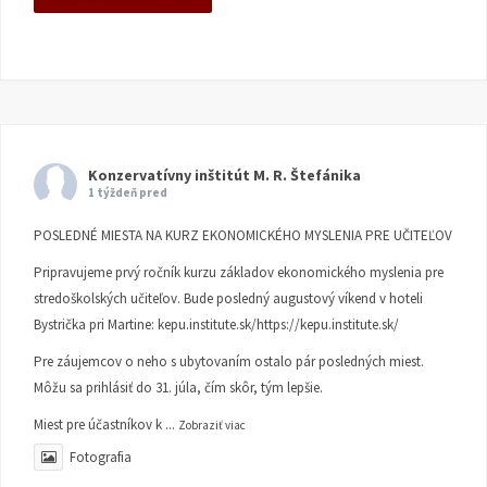
Konzervatívny inštitút M. R. Štefánika
1 týždeň pred
POSLEDNÉ MIESTA NA KURZ EKONOMICKÉHO MYSLENIA PRE UČITEĽOV
Pripravujeme prvý ročník kurzu základov ekonomického myslenia pre
stredoškolských učiteľov. Bude posledný augustový víkend v hoteli
Bystrička pri Martine:
kepu.institute.sk/https://kepu.institute.sk/
Pre záujemcov o neho s ubytovaním ostalo pár posledných miest.
Môžu sa prihlásiť do 31. júla, čím skôr, tým lepšie.
Miest pre účastníkov k
...
Zobraziť viac
Fotografia