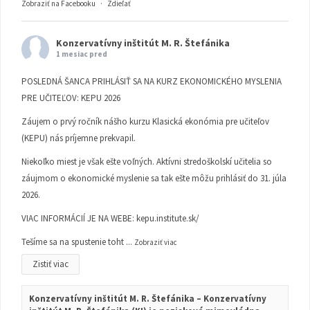
Zobraziť na Facebooku
·
Zdieľať
Konzervatívny inštitút M. R. Štefánika
1 mesiac pred
POSLEDNÁ ŠANCA PRIHLÁSIŤ SA NA KURZ EKONOMICKÉHO MYSLENIA
PRE UČITEĽOV: KEPU 2026
Záujem o prvý ročník nášho kurzu Klasická ekonómia pre učiteľov
(KEPU) nás príjemne prekvapil.
Niekoľko miest je však ešte voľných. Aktívni stredoškolskí učitelia so
záujmom o ekonomické myslenie sa tak ešte môžu prihlásiť do 31. júla
2026.
VIAC INFORMÁCIÍ JE NA WEBE:
kepu.institute.sk/
Tešíme sa na spustenie toht
...
Zobraziť viac
Zistiť viac
Konzervatívny inštitút M. R. Štefánika – Konzervatívny