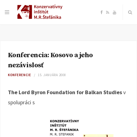
F
R
Y
a
S
o
c
S
u
Konferencia: Kosovo a jeho
e
T
nezávislosť
b
u
KONFERENCIE
15. JANUÁRA 2008
o
b
The Lord Byron Foundation for Balkan Studies
v
spolupráci s
o
e
k