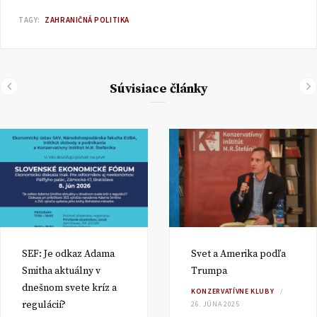
TAGY:
ZAHRANIČNÁ POLITIKA
Súvisiace články
SEF: Je odkaz Adama
Svet a Amerika podľa
Smitha aktuálny v
Trumpa
dnešnom svete kríz a
KONZERVATÍVNE KLUBY
regulácií?
26. JÚNA 2025