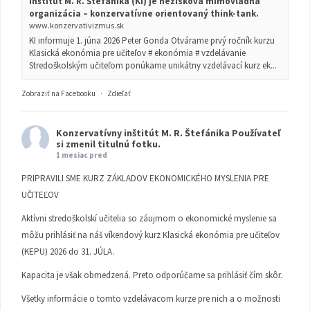
inštitút M. R. Štefánika (KI) je nezisková mimovládna
organizácia – konzervatívne orientovaný think-tank.
www.konzervativizmus.sk
KI informuje 1. júna 2026 Peter Gonda Otvárame prvý ročník kurzu
Klasická ekonómia pre učiteľov # ekonómia # vzdelávanie
Stredoškolským učiteľom ponúkame unikátny vzdelávací kurz ek...
Zobraziť na Facebooku
·
Zdieľať
Konzervatívny inštitút M. R. Štefánika
Používateľ
si zmenil titulnú fotku.
1 mesiac pred
PRIPRAVILI SME KURZ ZÁKLADOV EKONOMICKÉHO MYSLENIA PRE
UČITEĽOV
Aktívni stredoškolskí učitelia so záujmom o ekonomické myslenie sa
môžu prihlásiť na náš víkendový kurz Klasická ekonómia pre učiteľov
(KEPU) 2026 do 31. JÚLA.
Kapacita je však obmedzená. Preto odporúčame sa prihlásiť čím skôr.
Všetky informácie o tomto vzdelávacom kurze pre nich a o možnosti