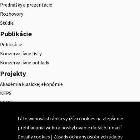
Prednášky a prezentácie
Rozhovory
Štúdie
Publikácie
Publikácie
Konzervatívne listy
Konzervatívne pohľady
Projekty
Akadémia klasickej ekonómie
KEPS
CEQLS
Cena Dominika Tatarku
Táto webová stránka využíva cookies na zlepšenie
Cena Ernesta Valka
prehliadania webu a poskytovanie ďalších funkcií.
Študentská esej
Detaily cookies
|
Zásady ochrany osobných údajov
Deň daňového odbremenenia