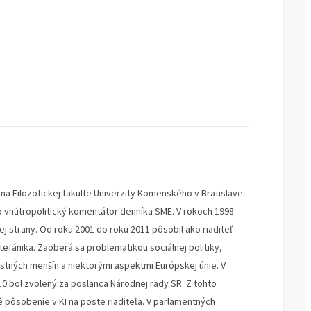
u na Filozofickej fakulte Univerzity Komenského v Bratislave.
o vnútropolitický komentátor denníka SME. V rokoch 1998 –
 strany. Od roku 2001 do roku 2011 pôsobil ako riaditeľ
Štefánika. Zaoberá sa problematikou sociálnej politiky,
stných menšín a niektorými aspektmi Európskej únie. V
10 bol zvolený za poslanca Národnej rady SR. Z tohto
 pôsobenie v KI na poste riaditeľa. V parlamentných