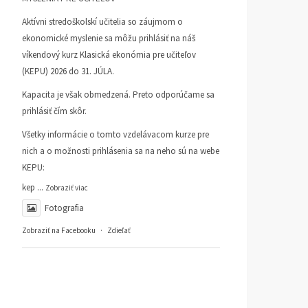
KONZERVATÍVNE KLUBY
19.
ČLÁNKY
13. OKTÓBRA 2025
Aktívni stredoškolskí učitelia so záujmom o
NOVEMBRA 2025
RAINER ZITELMANN
ekonomické myslenie sa môžu prihlásiť na náš
víkendový kurz Klasická ekonómia pre učiteľov
(KEPU) 2026 do 31. JÚLA.
Kapacita je však obmedzená. Preto odporúčame sa
prihlásiť čím skôr.
Všetky informácie o tomto vzdelávacom kurze pre
nich a o možnosti prihlásenia sa na neho sú na webe
KEPU:
kep
...
Zobraziť viac
Fotografia
Zobraziť na Facebooku
·
Zdieľať