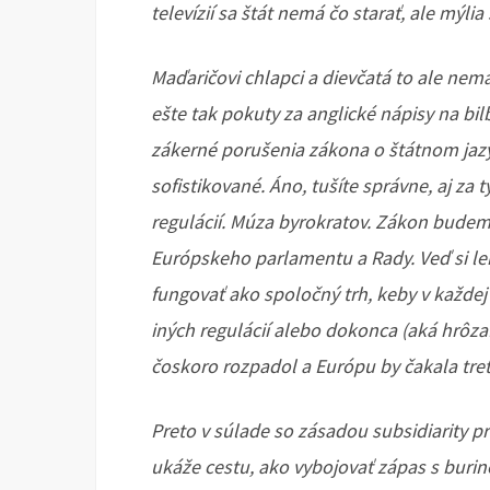
televízií sa štát nemá čo starať, ale mýlia
Maďaričovi chlapci a dievčatá to ale nemaj
ešte tak pokuty za anglické nápisy na bilb
zákerné porušenia zákona o štátnom jazyku
sofistikované. Áno, tušíte správne, aj z
regulácií. Múza byrokratov. Zákon budem
Európskeho parlamentu a Rady. Veď si le
fungovať ako spoločný trh, keby v každej k
iných regulácií alebo dokonca (aká hrôza!)
čoskoro rozpadol a Európu by čakala tret
Preto v súlade so zásadou subsidiarity p
ukáže cestu, ako vybojovať zápas s burino