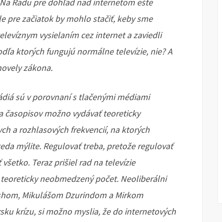
y. Na Radu pre dohľad nad internetom ešte
ale pre začiatok by mohlo stačiť, keby sme
elevíznym vysielaním cez internet a zaviedli
ľa ktorých fungujú normálne televízie, nie? A
novely zákona.
a rádiá sú v porovnaní s tlačenými médiami
 a časopisov možno vydávať teoreticky
h a rozhlasových frekvencií, na ktorých
teda mýlite. Regulovať treba, pretože regulovať
všetko. Teraz prišiel rad na televízie
yť teoreticky neobmedzený počet. Neoliberálni
Bushom, Mikulášom Dzurindom a Mirkom
u krízu, si možno myslia, že do internetových