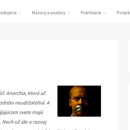
podujatia
Názory a analýzy
Publikácie
Projek
sť. Anarchia, ktorá až
lhodobo neudržateľná. A
jajúcom svete majú
. Nech už ide o rozvoj