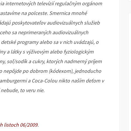
ania internetových televízií regulačným orgánom
a zastavíme na polceste. Smernica mnohé
ádajú poskytovateľov audiovizuálnych služieb
úceho sa neprimeraných audiovizuálnych
detské programy alebo sa v nich uvádzajú, o
ny a látky s výživovým alebo fyziologickým
y, soľ/sodík a cukry, ktorých nadmerný príjem
ď to nepôjde po dobrom (kódexom), jednoducho
Hamburgermi a Coca-Colou nikto naším deťom v
nebude, to veru nie.
h listoch 06/2009
.