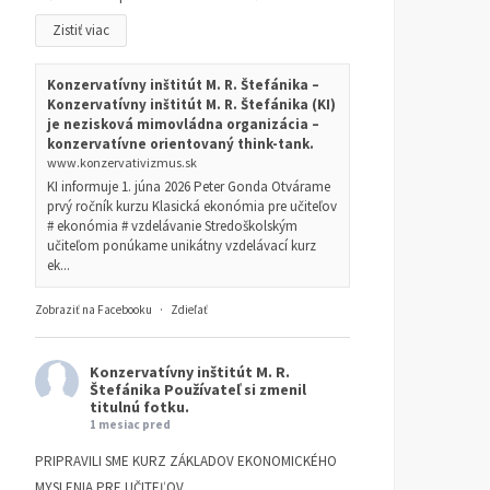
Zistiť viac
Konzervatívny inštitút M. R. Štefánika –
Konzervatívny inštitút M. R. Štefánika (KI)
je nezisková mimovládna organizácia –
konzervatívne orientovaný think-tank.
www.konzervativizmus.sk
KI informuje 1. júna 2026 Peter Gonda Otvárame
prvý ročník kurzu Klasická ekonómia pre učiteľov
# ekonómia # vzdelávanie Stredoškolským
učiteľom ponúkame unikátny vzdelávací kurz
ek...
Zobraziť na Facebooku
·
Zdieľať
Konzervatívny inštitút M. R.
Štefánika
Používateľ si zmenil
titulnú fotku.
1 mesiac pred
Necháme si vziať ideály
Čo sa môžeme naučiť od
PRIPRAVILI SME KURZ ZÁKLADOV EKONOMICKÉHO
Novembra 89?
Margaret Thatcher
MYSLENIA PRE UČITEĽOV