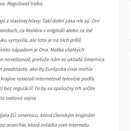
 sa. Regulovať treba.
ú z vlastnej hlavy. Takí dobrí zasa nie sú. Oni
ordoch, za Molièra v origináli alebo za iné
 vymyslia, ale toto je na nich príliš
a týmto nápadom je Ona. Matka všetkých
e novelizovať, pretože nám to ukladá Smernica
n predstavte, ako by Európska únia mohla
rajine vysielali internetové televízie podľa
 bez regulácií! To by sa spoločný trh určite
ia svetová vojna.
rijala EÚ smernicu, ktorá členským krajinám
u anarchie, ktorá ovládla svet internetu.