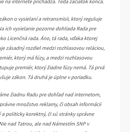
hie na internete prichádza. Teda začiatok konca.
ákon o vysielaní a retransmisii, ktorý reguluje
. Na ich vysielanie pozorne dohliada Rada pre
ako Licenčná rada. Áno, tá rada, vďaka ktorej
je zásadný rozdiel medzi rozhlasovou reláciou,
emiér, ktorý má fúzy, a medzi rozhlasovou
tupuje premiér, ktorý žiadne fúzy nemá. Tá prvá
šuje zákon. Tá druhá je úplne v poriadku.
máme žiadnu Radu pre dohľad nad internetom,
 správne množstvo reklamy, či obsah informácii
a politicky korektný, či sú stránky správne
 Nie nad Tatrou, ale nad Námestím SNP v