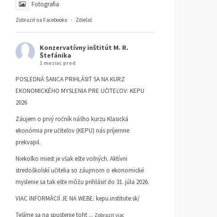
Fotografia
Zobraziť na Facebooku
·
Zdieľať
Konzervatívny inštitút M. R.
Štefánika
1 mesiac pred
POSLEDNÁ ŠANCA PRIHLÁSIŤ SA NA KURZ
EKONOMICKÉHO MYSLENIA PRE UČITEĽOV: KEPU
2026
Záujem o prvý ročník nášho kurzu Klasická
ekonómia pre učiteľov (KEPU) nás príjemne
prekvapil.
Niekoľko miest je však ešte voľných. Aktívni
stredoškolskí učitelia so záujmom o ekonomické
myslenie sa tak ešte môžu prihlásiť do 31. júla 2026.
VIAC INFORMÁCIÍ JE NA WEBE:
kepu.institute.sk/
Tešíme sa na spustenie toht
...
Zobraziť viac