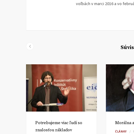
voľbách v marci 2016 a vo febru
Súvis
ké
Potrebujeme viac ľudí so
Morálna a
znalosťou základov
ČLÁNKY