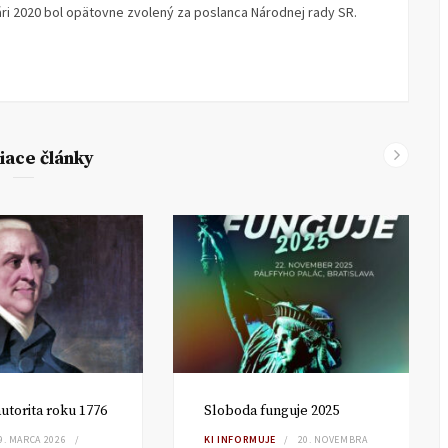
ári 2020 bol opätovne zvolený za poslanca Národnej rady SR.
iace články
utorita roku 1776
Sloboda funguje 2025
9. MARCA 2026
KI INFORMUJE
20. NOVEMBRA