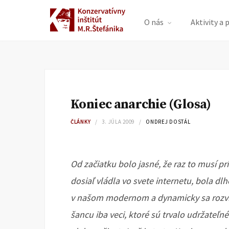
O nás
Aktivity a 
Koniec anarchie (Glosa)
ČLÁNKY
3. JÚLA 2009
ONDREJ DOSTÁL
Od začiatku bolo jasné, že raz to musí prí
dosiaľ vládla vo svete internetu, bola d
v našom modernom a dynamicky sa rozví
šancu iba veci, ktoré sú trvalo udržateľné