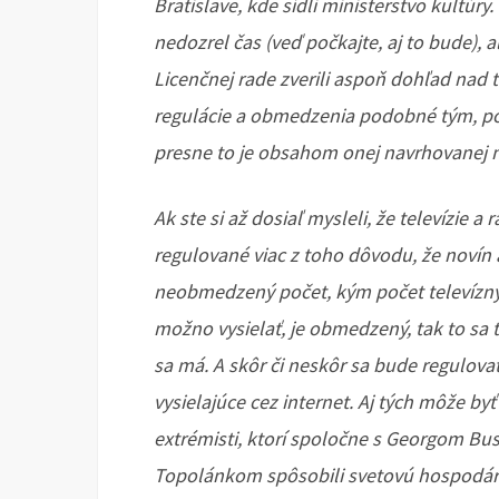
Bratislave, kde sídli ministerstvo kultúr
nedozrel čas (veď počkajte, aj to bude), 
Licenčnej rade zverili aspoň dohľad nad t
regulácie a obmedzenia podobné tým, pod
presne to je obsahom onej navrhovanej 
Ak ste si až dosiaľ mysleli, že televízie 
regulované viac z toho dôvodu, že novín
neobmedzený počet, kým počet televíznyc
možno vysielať, je obmedzený, tak to sa 
sa má. A skôr či neskôr sa bude regulovať 
vysielajúce cez internet. Aj tých môže b
extrémisti, ktorí spoločne s Georgom 
Topolánkom spôsobili svetovú hospodársk