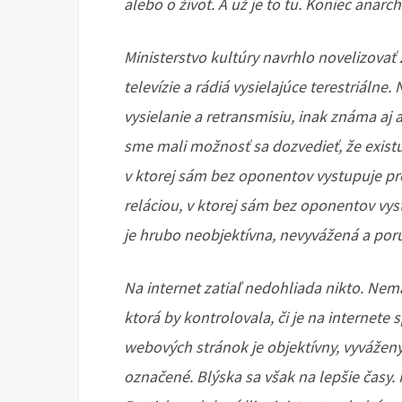
alebo o život. A už je to tu. Koniec anarc
Ministerstvo kultúry navrhlo novelizovať z
televízie a rádiá vysielajúce terestriálne
vysielanie a retransmisiu, inak známa aj 
sme mali možnosť sa dozvedieť, že existu
v ktorej sám bez oponentov vystupuje pr
reláciou, v ktorej sám bez oponentov vys
je hrubo neobjektívna, nevyvážená a poru
Na internet zatiaľ nedohliada nikto. Ne
ktorá by kontrolovala, či je na internete
webových stránok je objektívny, vyvážený 
označené. Blýska sa však na lepšie časy.