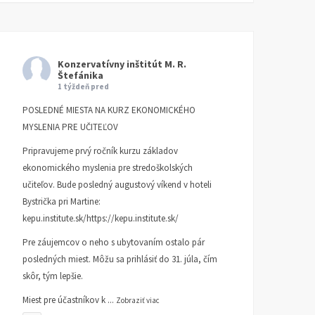
Konzervatívny inštitút M. R.
Štefánika
1 týždeň pred
POSLEDNÉ MIESTA NA KURZ EKONOMICKÉHO
MYSLENIA PRE UČITEĽOV
Pripravujeme prvý ročník kurzu základov
ekonomického myslenia pre stredoškolských
učiteľov. Bude posledný augustový víkend v hoteli
Bystrička pri Martine:
kepu.institute.sk/https://kepu.institute.sk/
Pre záujemcov o neho s ubytovaním ostalo pár
posledných miest. Môžu sa prihlásiť do 31. júla, čím
skôr, tým lepšie.
Miest pre účastníkov k
...
Zobraziť viac