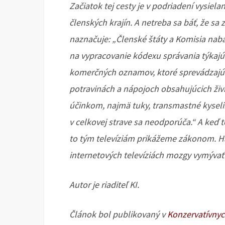
Začiatok tej cesty je v podriadení vysiel
členských krajín. A netreba sa báť, že s
naznačuje: „Členské štáty a Komisia nab
na vypracovanie kódexu správania týkaj
komerčných oznamov, ktoré sprevádzajú 
potravinách a nápojoch obsahujúcich živi
účinkom, najmä tuky, transmastné kyselin
v celkovej strave sa neodporúča.“ A ke
to tým televíziám prikážeme zákonom. 
internetových televíziách mozgy vymývať 
Autor je riaditeľ KI.
Článok bol publikovaný v
Konzervatívnyc