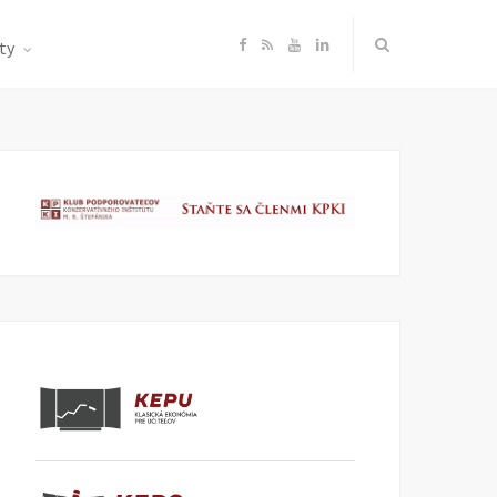
F
R
Y
L
ty
a
S
o
i
c
S
u
n
e
T
k
b
u
e
o
b
d
o
e
I
k
n