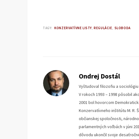
TAGY:
KONZERVATÍVNE LISTY
REGULÁCIE
SLOBODA
Ondrej Dostál
Vyštudoval filozofiu a sociológi
V rokoch 1993 – 1998 pôsobil ak
2001 bol hovorcom Demokratickej
Konzervatívneho inštitútu M. R. 
občianskej spoločnosti, národno
parlamentných voľbách v júni 20
dôvodu ukončil svoje desaťročné