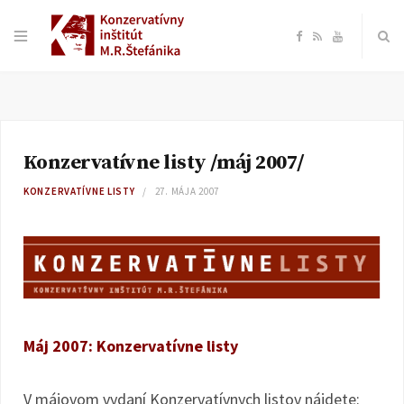
F
R
Y
a
S
o
c
S
u
Konzervatívne listy /máj 2007/
e
T
KONZERVATÍVNE LISTY
27. MÁJA 2007
b
u
o
b
o
e
Máj 2007: Konzervatívne listy
k
V májovom vydaní Konzervatívnych listov nájdete: