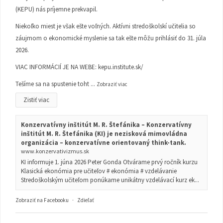
(KEPU) nás príjemne prekvapil.
Niekoľko miest je však ešte voľných. Aktívni stredoškolskí učitelia so
záujmom o ekonomické myslenie sa tak ešte môžu prihlásiť do 31. júla
2026.
VIAC INFORMÁCIÍ JE NA WEBE:
kepu.institute.sk/
Tešíme sa na spustenie toht
...
Zobraziť viac
Zistiť viac
Konzervatívny inštitút M. R. Štefánika – Konzervatívny
inštitút M. R. Štefánika (KI) je nezisková mimovládna
organizácia – konzervatívne orientovaný think-tank.
www.konzervativizmus.sk
KI informuje 1. júna 2026 Peter Gonda Otvárame prvý ročník kurzu
Klasická ekonómia pre učiteľov # ekonómia # vzdelávanie
Stredoškolským učiteľom ponúkame unikátny vzdelávací kurz ek...
Zobraziť na Facebooku
·
Zdieľať