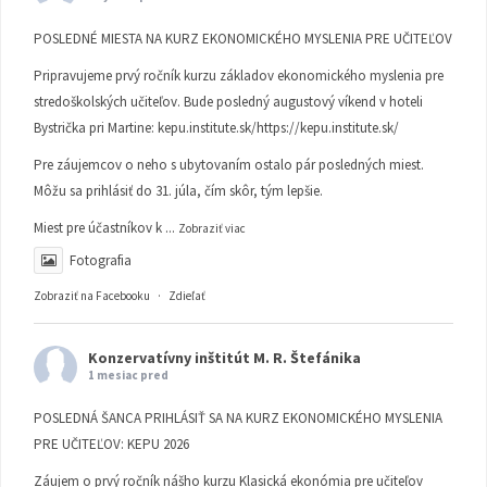
POSLEDNÉ MIESTA NA KURZ EKONOMICKÉHO MYSLENIA PRE UČITEĽOV
Pripravujeme prvý ročník kurzu základov ekonomického myslenia pre
stredoškolských učiteľov. Bude posledný augustový víkend v hoteli
Bystrička pri Martine:
kepu.institute.sk/https://kepu.institute.sk/
Pre záujemcov o neho s ubytovaním ostalo pár posledných miest.
Môžu sa prihlásiť do 31. júla, čím skôr, tým lepšie.
Miest pre účastníkov k
...
Zobraziť viac
Fotografia
Zobraziť na Facebooku
·
Zdieľať
Konzervatívny inštitút M. R. Štefánika
1 mesiac pred
POSLEDNÁ ŠANCA PRIHLÁSIŤ SA NA KURZ EKONOMICKÉHO MYSLENIA
PRE UČITEĽOV: KEPU 2026
Záujem o prvý ročník nášho kurzu Klasická ekonómia pre učiteľov