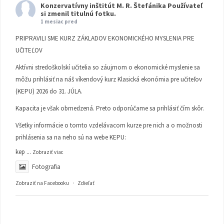
Konzervatívny inštitút M. R. Štefánika
Používateľ
si zmenil titulnú fotku.
1 mesiac pred
PRIPRAVILI SME KURZ ZÁKLADOV EKONOMICKÉHO MYSLENIA PRE
UČITEĽOV
Aktívni stredoškolskí učitelia so záujmom o ekonomické myslenie sa
môžu prihlásiť na náš víkendový kurz Klasická ekonómia pre učiteľov
(KEPU) 2026 do 31. JÚLA.
Kapacita je však obmedzená. Preto odporúčame sa prihlásiť čím skôr.
Všetky informácie o tomto vzdelávacom kurze pre nich a o možnosti
prihlásenia sa na neho sú na webe KEPU:
kep
...
Zobraziť viac
Fotografia
Zobraziť na Facebooku
·
Zdieľať