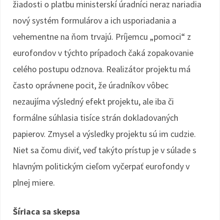
žiadosti o platbu ministerskí úradníci neraz nariadia
nový systém formulárov a ich usporiadania a
vehementne na ňom trvajú. Príjemcu „pomoci“ z
eurofondov v týchto prípadoch čaká zopakovanie
celého postupu odznova. Realizátor projektu má
často oprávnene pocit, že úradníkov vôbec
nezaujíma výsledný efekt projektu, ale iba či
formálne súhlasia tisíce strán dokladovaných
papierov. Zmysel a výsledky projektu sú im cudzie.
Niet sa čomu diviť, veď takýto prístup je v súlade s
hlavným politickým cieľom vyčerpať eurofondy v
plnej miere.
Šíriaca sa skepsa