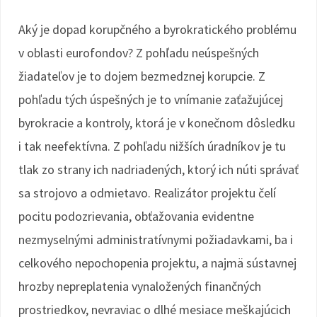
Aký je dopad korupčného a byrokratického problému
v oblasti eurofondov? Z pohľadu neúspešných
žiadateľov je to dojem bezmedznej korupcie. Z
pohľadu tých úspešných je to vnímanie zaťažujúcej
byrokracie a kontroly, ktorá je v konečnom dôsledku
i tak neefektívna. Z pohľadu nižších úradníkov je tu
tlak zo strany ich nadriadených, ktorý ich núti správať
sa strojovo a odmietavo. Realizátor projektu čelí
pocitu podozrievania, obťažovania evidentne
nezmyselnými administratívnymi požiadavkami, ba i
celkového nepochopenia projektu, a najmä sústavnej
hrozby nepreplatenia vynaložených finančných
prostriedkov, nevraviac o dlhé mesiace meškajúcich