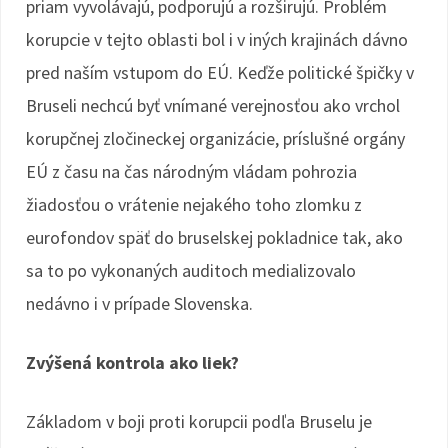
priam vyvolávajú, podporujú a rozširujú. Problém
korupcie v tejto oblasti bol i v iných krajinách dávno
pred naším vstupom do EÚ. Keďže politické špičky v
Bruseli nechcú byť vnímané verejnosťou ako vrchol
korupčnej zločineckej organizácie, príslušné orgány
EÚ z času na čas národným vládam pohrozia
žiadosťou o vrátenie nejakého toho zlomku z
eurofondov späť do bruselskej pokladnice tak, ako
sa to po vykonaných auditoch medializovalo
nedávno i v prípade Slovenska.
Zvýšená kontrola ako liek?
Základom v boji proti korupcii podľa Bruselu je