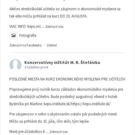
Aktívni stredoškolskí učitelia so záujmom o ekonomické myslenie sa
tak ešte môžu prihlásiť na kurz DO 23. AUGUSTA.
VIAC INFO:
kepu.ins
...
Zobraziť viac
Fotografia
Zobraziť na Facebooku
·
Zdieľať
Konzervatívny inštitút M. R. Štefánika
2 týždňov pred
POSLEDNÉ MIESTA NA KURZ EKONOMICKÉHO MYSLENIA PRE UČITEĽOV
Pripravujeme prvý ročník kurzu základov ekonomického myslenia pre
stredoškolských učiteľov. Bude posledný augustový víkend v hoteli
Bystrička pri Martine:
kepu.institute.sk/https://kepu.institute.sk/
Pre záujemcov o neho s ubytovaním ostalo pár posledných miest.
Môžu sa prihlásiť do 31. júla, čím skôr, tým lepšie.
Miest pre účastníkov k
...
Zobraziť viac