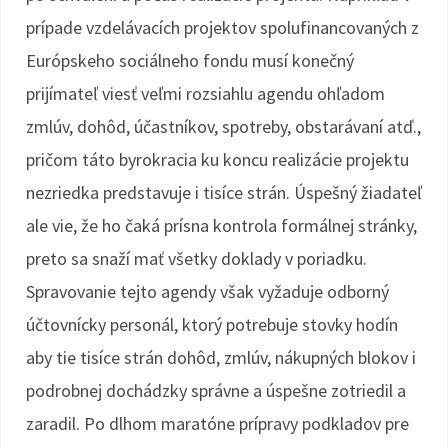
prípade vzdelávacích projektov spolufinancovaných z
Európskeho sociálneho fondu musí konečný
prijímateľ viesť veľmi rozsiahlu agendu ohľadom
zmlúv, dohôd, účastníkov, spotreby, obstarávaní atď.,
pričom táto byrokracia ku koncu realizácie projektu
nezriedka predstavuje i tisíce strán. Úspešný žiadateľ
ale vie, že ho čaká prísna kontrola formálnej stránky,
preto sa snaží mať všetky doklady v poriadku.
Spravovanie tejto agendy však vyžaduje odborný
účtovnícky personál, ktorý potrebuje stovky hodín
aby tie tisíce strán dohôd, zmlúv, nákupných blokov i
podrobnej dochádzky správne a úspešne zotriedil a
zaradil. Po dlhom maratóne prípravy podkladov pre