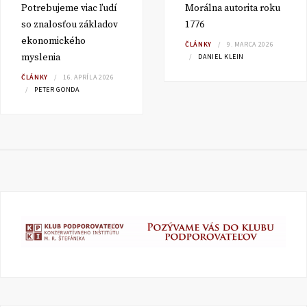
Potrebujeme viac ľudí
Morálna autorita roku
so znalosťou základov
1776
ekonomického
ČLÁNKY
9. MARCA 2026
myslenia
DANIEL KLEIN
ČLÁNKY
16. APRÍLA 2026
PETER GONDA