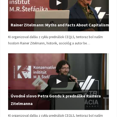
Rainer Zitelmann: Myths and Facts About Capitalism
KI organizoval ďalšiu z cyklu prednášok CEQLS, tentoraz bol naším
hosťom Rainer Zitelmann, historik, sociológ a autor be…
Úvodné slovo Petra Gondu k prednáške Rainera
Zitelmanna
KI organizoval ďalšiu z cyklu prednášok CEQLS, tentoraz bol naším