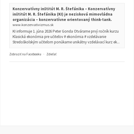
Konzervatívny inštitút M. R. Štefánika – Konzervatívny
inštitút M. R. Štefánika (KI) je nezisková mimovládna
organizácia – konzervatívne orientovaný think-tank.
www.konzervativizmus.sk
KI informuje 1. júna 2026 Peter Gonda Otvárame prvý ročník kurzu
Klasická ekonómia pre učiteľov # ekonómia # vzdelávanie
Stredoškolským učiteľom ponúkame unikátny vzdelávací kurz ek...
Zobraziť na Facebooku
·
Zdieľať