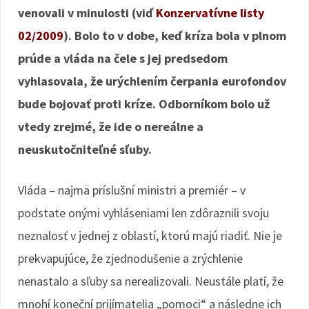
venovali v minulosti (viď
Konzervatívne listy
02/2009
). Bolo to v dobe, keď kríza bola v plnom
prúde a vláda na čele s jej predsedom
vyhlasovala, že urýchlením čerpania eurofondov
bude bojovať proti kríze. Odborníkom bolo už
vtedy zrejmé, že ide o nereálne a
neuskutočniteľné sľuby.
Vláda – najmä príslušní ministri a premiér – v
podstate onými vyhláseniami len zdôraznili svoju
neznalosť v jednej z oblastí, ktorú majú riadiť. Nie je
prekvapujúce, že zjednodušenie a zrýchlenie
nenastalo a sľuby sa nerealizovali. Neustále platí, že
mnohí koneční prijímatelia „pomoci“ a následne ich