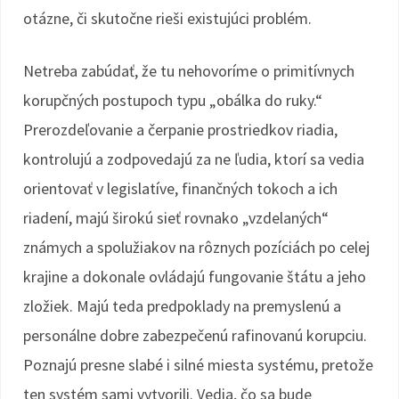
otázne, či skutočne rieši existujúci problém.
Netreba zabúdať, že tu nehovoríme o primitívnych
korupčných postupoch typu „obálka do ruky.“
Prerozdeľovanie a čerpanie prostriedkov riadia,
kontrolujú a zodpovedajú za ne ľudia, ktorí sa vedia
orientovať v legislatíve, finančných tokoch a ich
riadení, majú širokú sieť rovnako „vzdelaných“
známych a spolužiakov na rôznych pozíciách po celej
krajine a dokonale ovládajú fungovanie štátu a jeho
zložiek. Majú teda predpoklady na premyslenú a
personálne dobre zabezpečenú rafinovanú korupciu.
Poznajú presne slabé i silné miesta systému, pretože
ten systém sami vytvorili. Vedia, čo sa bude