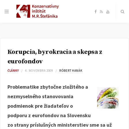
F
R
Y
a
S
o
c
S
u
Korupcia, byrokracia a skepsa z
e
T
eurofondov
b
u
ČLÁNKY
4. NOVEMBRA 2009
RÓBERT HANÁK
o
b
Problematike zbytočne zložitého a
nezmyselného stanovovania
o
e
podmienok pre žiadateľov o
k
podporu z eurofondov na Slovensku
zo strany príslušných ministerstiev sme sa už