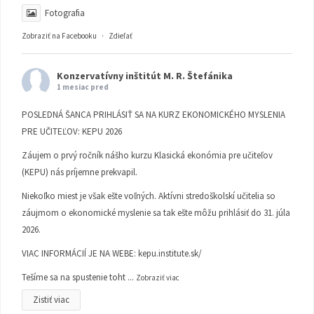
Fotografia
Zobraziť na Facebooku
·
Zdieľať
Konzervatívny inštitút M. R. Štefánika
1 mesiac pred
POSLEDNÁ ŠANCA PRIHLÁSIŤ SA NA KURZ EKONOMICKÉHO MYSLENIA
PRE UČITEĽOV: KEPU 2026
Záujem o prvý ročník nášho kurzu Klasická ekonómia pre učiteľov
(KEPU) nás príjemne prekvapil.
Niekoľko miest je však ešte voľných. Aktívni stredoškolskí učitelia so
záujmom o ekonomické myslenie sa tak ešte môžu prihlásiť do 31. júla
2026.
VIAC INFORMÁCIÍ JE NA WEBE:
kepu.institute.sk/
Tešíme sa na spustenie toht
...
Zobraziť viac
Zistiť viac