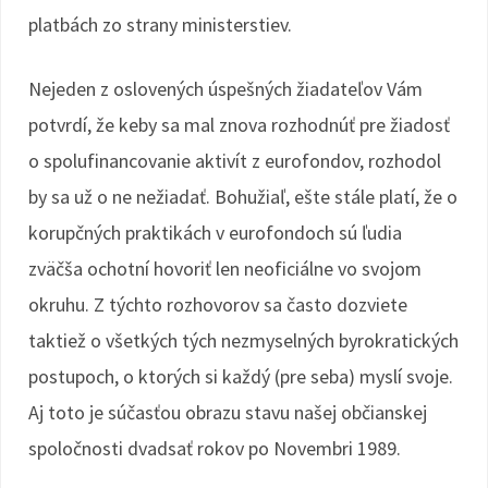
platbách zo strany ministerstiev.
Nejeden z oslovených úspešných žiadateľov Vám
potvrdí, že keby sa mal znova rozhodnúť pre žiadosť
o spolufinancovanie aktivít z eurofondov, rozhodol
by sa už o ne nežiadať. Bohužiaľ, ešte stále platí, že o
korupčných praktikách v eurofondoch sú ľudia
zväčša ochotní hovoriť len neoficiálne vo svojom
okruhu. Z týchto rozhovorov sa často dozviete
taktiež o všetkých tých nezmyselných byrokratických
postupoch, o ktorých si každý (pre seba) myslí svoje.
Aj toto je súčasťou obrazu stavu našej občianskej
spoločnosti dvadsať rokov po Novembri 1989.