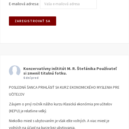
E-mailová adresa:
Konzervatívny inštitút M. R. Štefánika
Používateľ
si zmenil titulnú fotku.
6 dní pred
POSLEDNÁ ŠANCA PRIHLÁSIŤ SA KURZ EKONOMICKÉHO MYSLENIA PRE
UČITEĽOV
Záujem o prvý ročník nášho kurzu Klasická ekonómia pre učiteľov
(KEPU) je relatívne veľký.
Niekoľko miest s ubytovaním je však ešte voľných. A viac miest je
voľných na účasť na kurze bez ubytovania.