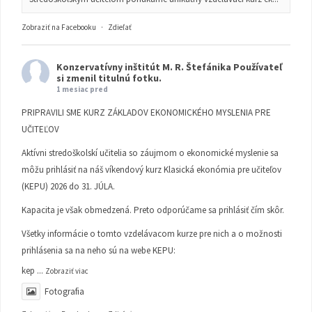
Zobraziť na Facebooku
·
Zdieľať
Konzervatívny inštitút M. R. Štefánika
Používateľ
si zmenil titulnú fotku.
1 mesiac pred
PRIPRAVILI SME KURZ ZÁKLADOV EKONOMICKÉHO MYSLENIA PRE
UČITEĽOV
Aktívni stredoškolskí učitelia so záujmom o ekonomické myslenie sa
môžu prihlásiť na náš víkendový kurz Klasická ekonómia pre učiteľov
(KEPU) 2026 do 31. JÚLA.
Kapacita je však obmedzená. Preto odporúčame sa prihlásiť čím skôr.
Všetky informácie o tomto vzdelávacom kurze pre nich a o možnosti
prihlásenia sa na neho sú na webe KEPU:
kep
...
Zobraziť viac
Fotografia