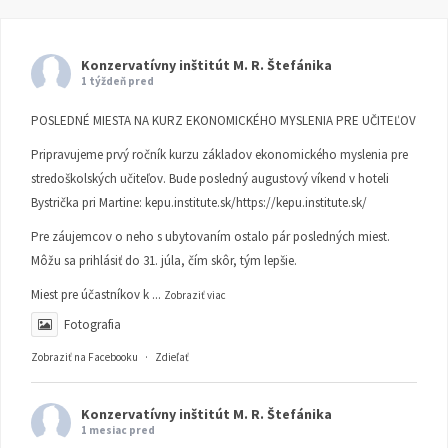
Konzervatívny inštitút M. R. Štefánika
1 týždeň pred
POSLEDNÉ MIESTA NA KURZ EKONOMICKÉHO MYSLENIA PRE UČITEĽOV
Pripravujeme prvý ročník kurzu základov ekonomického myslenia pre
stredoškolských učiteľov. Bude posledný augustový víkend v hoteli
Bystrička pri Martine:
kepu.institute.sk/https://kepu.institute.sk/
Pre záujemcov o neho s ubytovaním ostalo pár posledných miest.
Môžu sa prihlásiť do 31. júla, čím skôr, tým lepšie.
Miest pre účastníkov k
...
Zobraziť viac
Fotografia
Zobraziť na Facebooku
·
Zdieľať
Konzervatívny inštitút M. R. Štefánika
1 mesiac pred