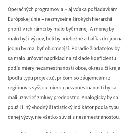
Operačných programov a – aj vďaka požiadavkám
Európskej únie – nezmyselne širokých hierarchií
priorít v ich rámci by malo byť menej. A menej by
malo byť i výziev, boli by priebežné a balík zdrojov na
jednu by mal byť objemnejší. Poradie žiadateľov by
sa malo určovať napríklad na základe koeficientu
podľa miery nezamestnanosti obce, okresu či kraja
(podľa typu projektu), pričom so záujemcami z
regiónov s vyššou mierou nezamestnanosti by sa
mali uzavrieť zmluvy prednostne. Analogicky by sa
použil i iný vhodný štatistický indikátor podľa typu
danej výzvy, nie všetko súvisí s nezamestnanosťou.