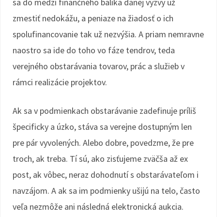
sa do medzí finančného balíka danej výzvy už
zmestiť nedokážu, a peniaze na žiadosť o ich
spolufinancovanie tak už nezvýšia. A priam nemravne
naostro sa ide do toho vo fáze tendrov, teda
verejného obstarávania tovarov, prác a služieb v
rámci realizácie projektov.
Ak sa v podmienkach obstarávanie zadefinuje príliš
špecificky a úzko, stáva sa verejne dostupným len
pre pár vyvolených. Alebo dobre, povedzme, že pre
troch, ak treba. Tí sú, ako zisťujeme zväčša až ex
post, ak vôbec, neraz dohodnutí s obstarávateľom i
navzájom. A ak sa im podmienky ušijú na telo, často
veľa nezmôže ani následná elektronická aukcia.