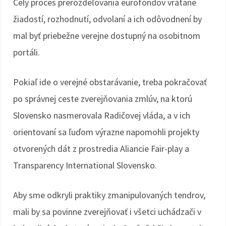
Celý proces prerozdeľovania eurofondov vrátane
žiadostí, rozhodnutí, odvolaní a ich odôvodnení by
mal byť priebežne verejne dostupný na osobitnom
portáli.
Pokiaľ ide o verejné obstarávanie, treba pokračovať
po správnej ceste zverejňovania zmlúv, na ktorú
Slovensko nasmerovala Radičovej vláda, a v ich
orientovaní sa ľuďom výrazne napomohli projekty
otvorených dát z prostredia Aliancie Fair-play a
Transparency International Slovensko.
Aby sme odkryli praktiky zmanipulovaných tendrov,
mali by sa povinne zverejňovať i všetci uchádzači v