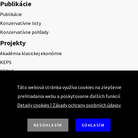
Publikácie
Publikácie
Konzervatívne listy
Konzervatívne pohľady
Projekty
Akadémia klasickej ekonómie
KEPS
CEQLS
Cena Dominika Tatarku
Táto webová stránka využíva cookies na zlepšenie
Cena Ernesta Valka
prehliadania webu a poskytovanie ďalších funkcií.
Študentská esej
Detaily cookies
|
Zásady ochrany osobných údajov
Deň daňového odbremenenia
NESÚHLASÍM
SÚHLASÍM
Nahor