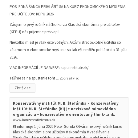
POSLEDNÁ ŠANCA PRIHLÁSIŤ SA NA KURZ EKONOMICKÉHO MYSLENIA
PRE UČITEĽOV: KEPU 2026
Záujem o prvý ročník nášho kurzu Klasická ekonómia pre učiteľov
(KEPU) nás príjemne prekvapil.
Niekoľko miest je však ešte voľných. Aktívni stredoškolskí učitelia so
záujmom o ekonomické myslenie sa tak ešte môžu prihlásiť do 31. júla
2026.
VIAC INFORMÁCIÍ JE NA WEBE:
kepu.institute.sk/
Tešíme sa na spustenie toht
...
Zobraziť viac
Zistiť viac
Konzervatívny inštitút M. R. Štefánika – Konzervatívny
inštitút M. R. Štefánika (KI) je nezisková mimovládna
organizácia – konzervatívne orientovaný think-tank.
www.konzervativizmus.sk
KI informuje 1. júna 2026 Peter Gonda Otvárame prvý ročník kurzu
Klasická ekonómia pre učiteľov # ekonómia # vzdelávanie
Stredoškolským učiteľom ponúkame unikátny vzdelávací kurz ek...