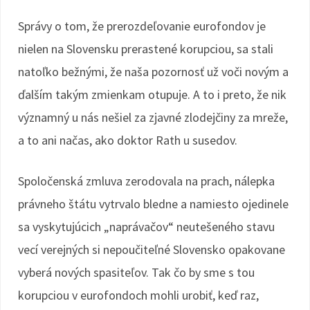
Správy o tom, že prerozdeľovanie eurofondov je
nielen na Slovensku prerastené korupciou, sa stali
natoľko bežnými, že naša pozornosť už voči novým a
ďalším takým zmienkam otupuje. A to i preto, že nik
významný u nás nešiel za zjavné zlodejčiny za mreže,
a to ani načas, ako doktor Rath u susedov.
Spoločenská zmluva zerodovala na prach, nálepka
právneho štátu vytrvalo bledne a namiesto ojedinele
sa vyskytujúcich „naprávačov“ neutešeného stavu
vecí verejných si nepoučiteľné Slovensko opakovane
vyberá nových spasiteľov. Tak čo by sme s tou
korupciou v eurofondoch mohli urobiť, keď raz,