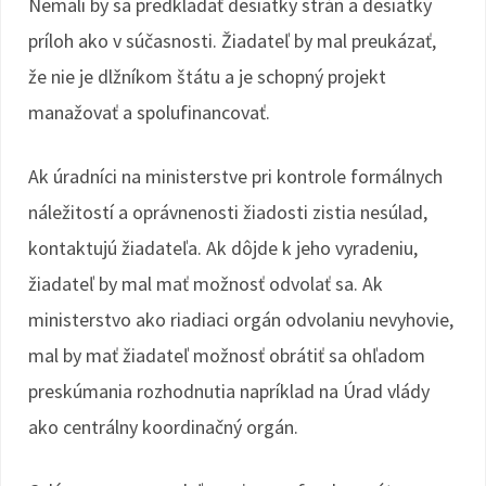
Nemali by sa predkladať desiatky strán a desiatky
príloh ako v súčasnosti. Žiadateľ by mal preukázať,
že nie je dlžníkom štátu a je schopný projekt
manažovať a spolufinancovať.
Ak úradníci na ministerstve pri kontrole formálnych
náležitostí a oprávnenosti žiadosti zistia nesúlad,
kontaktujú žiadateľa. Ak dôjde k jeho vyradeniu,
žiadateľ by mal mať možnosť odvolať sa. Ak
ministerstvo ako riadiaci orgán odvolaniu nevyhovie,
mal by mať žiadateľ možnosť obrátiť sa ohľadom
preskúmania rozhodnutia napríklad na Úrad vlády
ako centrálny koordinačný orgán.