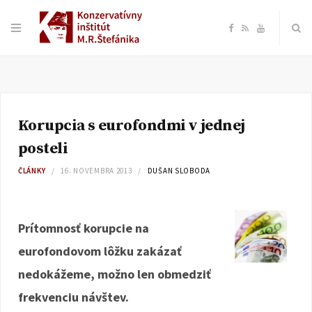
F
R
Y
a
S
o
c
S
u
Korupcia s eurofondmi v jednej
e
T
posteli
b
u
ČLÁNKY
16. NOVEMBRA 2013
DUŠAN SLOBODA
o
b
Prítomnosť korupcie na
o
e
eurofondovom lôžku zakázať
k
nedokážeme, možno len obmedziť
frekvenciu návštev.