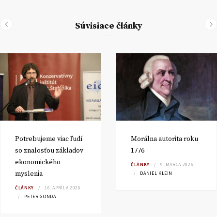
Súvisiace články
Potrebujeme viac ľudí
Morálna autorita roku
so znalosťou základov
1776
ekonomického
ČLÁNKY
9. MARCA 2026
myslenia
DANIEL KLEIN
ČLÁNKY
16. APRÍLA 2026
PETER GONDA