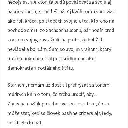
neboja sa, ale ktorí ťa budú považovať za svoju aj
napriek tomu, že budeš iná. Aj kvôli tomu som viac
ako rok kráčal po stopách svojho otca, ktorého na
pochode smrti zo Sachsenhausenu, pár hodín pred
koncom vojny, zavraždili iba preto, že bol Žid,
nevládal a bol sám. Sám so svojím vrahom, ktorý
možno pokojne dožil pod krídlom nejakej
demokracie a sociálneho štátu.
Starnem, nemám už dosť síl prehrýzať sa tonami
múdrych kníh o tom, čo treba urobiť, aby…
Zanechám však po sebe svedectvo o tom, čo sa
môže stať, keď sa človek pasívne prizerá aj vtedy,
keď treba konať.