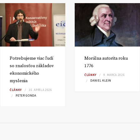
Potrebujeme viac ľudí
Morálna autorita roku
so znalosťou základov
1776
ekonomického
ČLÁNKY
9. MARCA 2026
myslenia
DANIEL KLEIN
ČLÁNKY
16. APRÍLA 2026
PETER GONDA