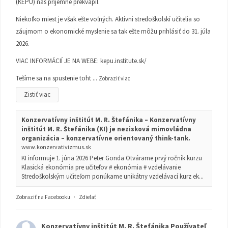
(KEPU) nás príjemne prekvapil.
Niekoľko miest je však ešte voľných. Aktívni stredoškolskí učitelia so
záujmom o ekonomické myslenie sa tak ešte môžu prihlásiť do 31. júla
2026.
VIAC INFORMÁCIÍ JE NA WEBE:
kepu.institute.sk/
Tešíme sa na spustenie toht
...
Zobraziť viac
Zistiť viac
Konzervatívny inštitút M. R. Štefánika – Konzervatívny
inštitút M. R. Štefánika (KI) je nezisková mimovládna
organizácia – konzervatívne orientovaný think-tank.
www.konzervativizmus.sk
KI informuje 1. júna 2026 Peter Gonda Otvárame prvý ročník kurzu
Klasická ekonómia pre učiteľov # ekonómia # vzdelávanie
Stredoškolským učiteľom ponúkame unikátny vzdelávací kurz ek...
Zobraziť na Facebooku
·
Zdieľať
Konzervatívny inštitút M. R. Štefánika
Používateľ