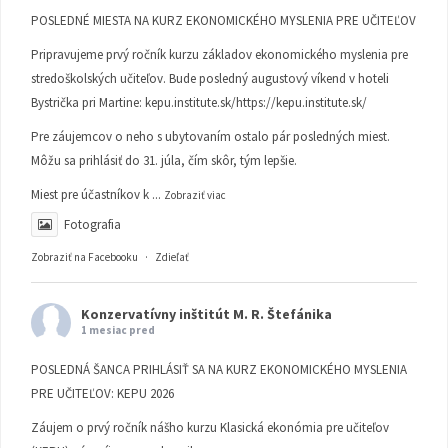
POSLEDNÉ MIESTA NA KURZ EKONOMICKÉHO MYSLENIA PRE UČITEĽOV
Pripravujeme prvý ročník kurzu základov ekonomického myslenia pre
stredoškolských učiteľov. Bude posledný augustový víkend v hoteli
Bystrička pri Martine:
kepu.institute.sk/https://kepu.institute.sk/
Pre záujemcov o neho s ubytovaním ostalo pár posledných miest.
Môžu sa prihlásiť do 31. júla, čím skôr, tým lepšie.
Miest pre účastníkov k
...
Zobraziť viac
Fotografia
Zobraziť na Facebooku
·
Zdieľať
Konzervatívny inštitút M. R. Štefánika
1 mesiac pred
POSLEDNÁ ŠANCA PRIHLÁSIŤ SA NA KURZ EKONOMICKÉHO MYSLENIA
PRE UČITEĽOV: KEPU 2026
Záujem o prvý ročník nášho kurzu Klasická ekonómia pre učiteľov