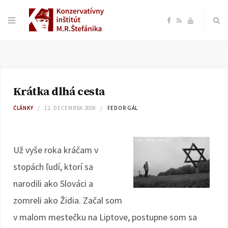
F
R
Y
a
S
o
c
S
u
Krátka dlhá cesta
e
T
ČLÁNKY
12. DECEMBRA 2008
FEDOR GÁL
b
u
o
b
Už vyše roka kráčam v
stopách ľudí, ktorí sa
o
e
narodili ako Slováci a
k
zomreli ako Židia. Začal som
v malom mestečku na Liptove, postupne som sa