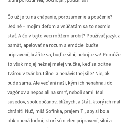
Čo už je tu na chápanie, porozumenie a poučenie?
Jediné – mojim deťom a vnúčatám sa to nesmie
stať. A čo v tejto veci môžem urobiť? Používať jazyk a
pamäť, apelovať na rozum a emócie: buďte
pripravení, bráňte sa, buďte silní, nebojte sa! Pomôže
to však mojej nežnej malej vnučke, keď sa ocitne
tvárou v tvár brutálnej a nenávistnej sile? Nie, ak
bude sama. Ale veď ani naši, kým ich nenahnali do
vagónov a neposlali na smrť, neboli sami. Mali
susedov, spoluobčanov, blížnych, a štát, ktorý ich mal
chrániť! Nuž, milá Sofinka, prajem Ti, aby si bola
obklopená ľuďmi, ktorí sú nielen pripravení, silní a