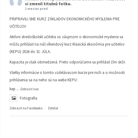
si zmenil titulnú fotku.
1 mesiac pred
PRIPRAVILI SME KURZ ZÁKLADOV EKONOMICKÉHO MYSLENIA PRE
UČITEĽOV
Aktívni stredoškolskí učitelia so záujmom o ekonomické myslenie sa
môžu prihlásiť na náš víkendový kurz Klasická ekonómia pre učiteľov
(KEPU) 2026 do 31. JÚLA.
Kapacita je však obmedzená. Preto odporúčame sa prihlásiť čím skôr.
Všetky informácie o tomto vzdelávacom kurze pre nich a o možnosti
prihlásenia sa na neho sú na webe KEPU:
kep
...
Zobraziť viac
Fotografia
Zobraziť na Facebooku
·
Zdieľať