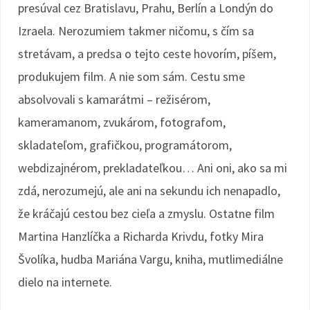
presúval cez Bratislavu, Prahu, Berlín a Londýn do
Izraela. Nerozumiem takmer ničomu, s čím sa
stretávam, a predsa o tejto ceste hovorím, píšem,
produkujem film. A nie som sám. Cestu sme
absolvovali s kamarátmi – režisérom,
kameramanom, zvukárom, fotografom,
skladateľom, grafičkou, programátorom,
webdizajnérom, prekladateľkou… Ani oni, ako sa mi
zdá, nerozumejú, ale ani na sekundu ich nenapadlo,
že kráčajú cestou bez cieľa a zmyslu. Ostatne film
Martina Hanzlíčka a Richarda Krivdu, fotky Mira
Švolíka, hudba Mariána Vargu, kniha, mutlimediálne
dielo na internete.