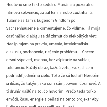
Nedávno sme takto sedeli u Mariána a pozerali si
filmovú sekvenciu, zatiaľ len nahrubo zostrihanú.
Túlame sa tam s Eugenom Gindlom po
Sachsenhausene a komentujeme, čo vidíme. Tá moja
časť nášho dialógu sa dá zhrnúť do niekoľkých viet:
Neašpirujem na pravdu, umenie, intelektuálsku
diskusiu, pochopenie, riešenie problému… Chcem
drsnú výpoveď, osobnú, bez ašpirácie na súhlas,
toleranciu. Každý obraz, každú vetu, zvuk, chcem
podriadiť jedinému cieľu: Toto že sú ľudia?! Nerobím
si ilúzie, že takým, ako som sám, poviem čosi nové. A
tí druhí? Kašlú na to, čo hovorím. Prečo teda toľko
emócií, času, energie a peňazí na tento projekt? Aby
ľudia porozumeli, pochopili, poučili sa?