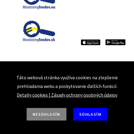
Táto webová stránka využíva cookies na zlepšenie
prehliadania webu a poskytovanie ďalších funkcií.
Detaily cookies
|
Zásady ochrany osobných údajov
NESÚHLASÍM
SÚHLASÍM
Bajkalská 25
821 05 Bratislava