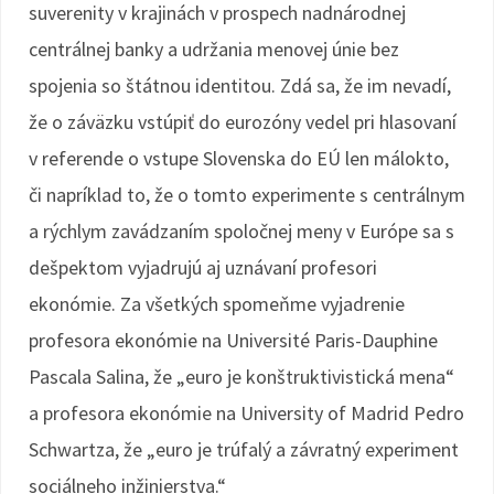
suverenity v krajinách v prospech nadnárodnej
centrálnej banky a udržania menovej únie bez
spojenia so štátnou identitou. Zdá sa, že im nevadí,
že o záväzku vstúpiť do eurozóny vedel pri hlasovaní
v referende o vstupe Slovenska do EÚ len málokto,
či napríklad to, že o tomto experimente s centrálnym
a rýchlym zavádzaním spoločnej meny v Európe sa s
dešpektom vyjadrujú aj uznávaní profesori
ekonómie. Za všetkých spomeňme vyjadrenie
profesora ekonómie na Université Paris-Dauphine
Pascala Salina, že „euro je konštruktivistická mena“
a profesora ekonómie na University of Madrid Pedro
Schwartza, že „euro je trúfalý a závratný experiment
sociálneho inžinierstva.“