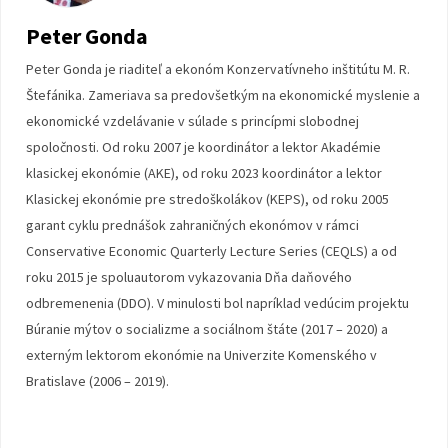
Peter Gonda
Peter Gonda je riaditeľ a ekonóm Konzervatívneho inštitútu M. R.
Štefánika. Zameriava sa predovšetkým na ekonomické myslenie a
ekonomické vzdelávanie v súlade s princípmi slobodnej
spoločnosti. Od roku 2007 je koordinátor a lektor Akadémie
klasickej ekonómie (AKE), od roku 2023 koordinátor a lektor
Klasickej ekonómie pre stredoškolákov (KEPS), od roku 2005
garant cyklu prednášok zahraničných ekonómov v rámci
Conservative Economic Quarterly Lecture Series (CEQLS) a od
roku 2015 je spoluautorom vykazovania Dňa daňového
odbremenenia (DDO). V minulosti bol napríklad vedúcim projektu
Búranie mýtov o socializme a sociálnom štáte (2017 – 2020) a
externým lektorom ekonómie na Univerzite Komenského v
Bratislave (2006 – 2019).