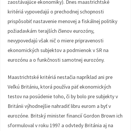
zaostávajúce ekonomiky). Dnes maastrichtské
kritériá vypovedajú o prechodnej schopnosti
prispôsobiť nastavenie menovej a fiskálnej politiky
požiadavkám terajších členov eurozóny,
nevypovedajú však nič o miere pripravenosti
ekonomických subjektov a podmienok v SR na
eurozónu a o funkčnosti samotnej eurozóny.
Maastrichtské kritériá nestačia napríklad ani pre
Veľkú Britániu, ktorá používa päť ekonomických
testov na posúdenie toho, či by bolo pre subjekty v
Británii výhodnejšie nahradiť libru eurom a byť v
eurozóne. Britský minister financií Gordon Brown ich
sformuloval v roku 1997 a odvtedy Británia aj na