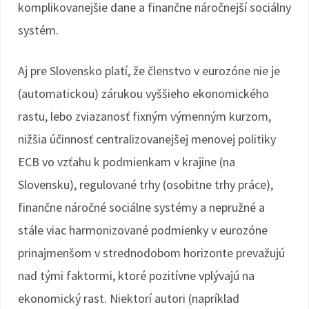
komplikovanejšie dane a finančne náročnejší sociálny
systém.
Aj pre Slovensko platí, že členstvo v eurozóne nie je
(automatickou) zárukou vyššieho ekonomického
rastu, lebo zviazanosť fixným výmenným kurzom,
nižšia účinnosť centralizovanejšej menovej politiky
ECB vo vzťahu k podmienkam v krajine (na
Slovensku), regulované trhy (osobitne trhy práce),
finančne náročné sociálne systémy a nepružné a
stále viac harmonizované podmienky v eurozóne
prinajmenšom v strednodobom horizonte prevažujú
nad tými faktormi, ktoré pozitívne vplývajú na
ekonomický rast. Niektorí autori (napríklad