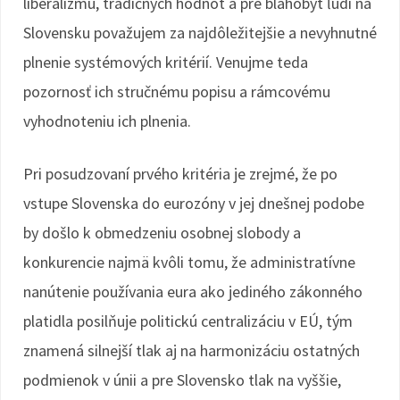
liberalizmu, tradičných hodnôt a pre blahobyt ľudí na
Slovensku považujem za najdôležitejšie a nevyhnutné
plnenie systémových kritérií. Venujme teda
pozornosť ich stručnému popisu a rámcovému
vyhodnoteniu ich plnenia.
Pri posudzovaní prvého kritéria je zrejmé, že po
vstupe Slovenska do eurozóny v jej dnešnej podobe
by došlo k obmedzeniu osobnej slobody a
konkurencie najmä kvôli tomu, že administratívne
nanútenie používania eura ako jediného zákonného
platidla posilňuje politickú centralizáciu v EÚ, tým
znamená silnejší tlak aj na harmonizáciu ostatných
podmienok v únii a pre Slovensko tlak na vyššie,