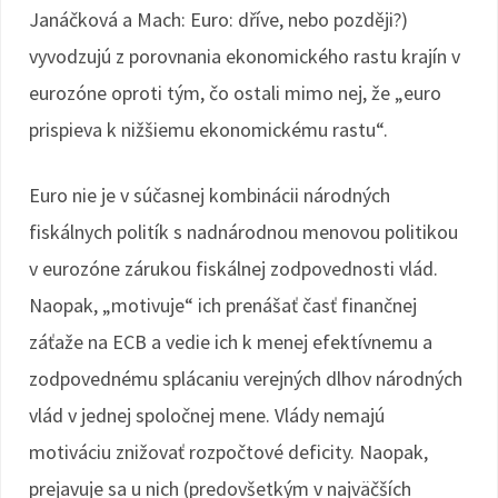
Janáčková a Mach: Euro: dříve, nebo později?)
vyvodzujú z porovnania ekonomického rastu krajín v
eurozóne oproti tým, čo ostali mimo nej, že „euro
prispieva k nižšiemu ekonomickému rastu“.
Euro nie je v súčasnej kombinácii národných
fiskálnych politík s nadnárodnou menovou politikou
v eurozóne zárukou fiskálnej zodpovednosti vlád.
Naopak, „motivuje“ ich prenášať časť finančnej
záťaže na ECB a vedie ich k menej efektívnemu a
zodpovednému splácaniu verejných dlhov národných
vlád v jednej spoločnej mene. Vlády nemajú
motiváciu znižovať rozpočtové deficity. Naopak,
prejavuje sa u nich (predovšetkým v najväčších