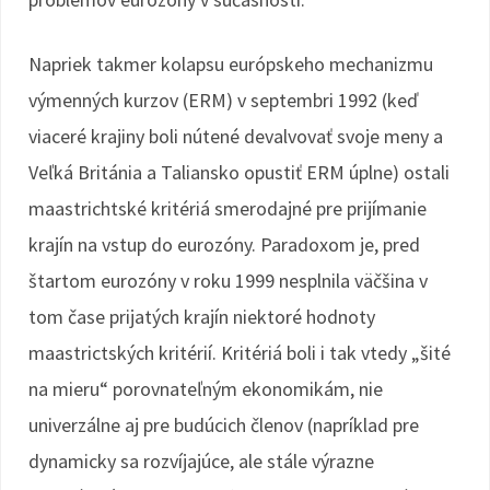
Napriek takmer kolapsu európskeho mechanizmu
výmenných kurzov (ERM) v septembri 1992 (keď
viaceré krajiny boli nútené devalvovať svoje meny a
Veľká Británia a Taliansko opustiť ERM úplne) ostali
maastrichtské kritériá smerodajné pre prijímanie
krajín na vstup do eurozóny. Paradoxom je, pred
štartom eurozóny v roku 1999 nesplnila väčšina v
tom čase prijatých krajín niektoré hodnoty
maastrictských kritérií. Kritériá boli i tak vtedy „šité
na mieru“ porovnateľným ekonomikám, nie
univerzálne aj pre budúcich členov (napríklad pre
dynamicky sa rozvíjajúce, ale stále výrazne