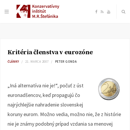
F
R
Y
a
S
o
c
S
u
Kritéria členstva v eurozóne
e
T
ČLÁNKY
21. MARCA 2007
PETER GONDA
b
u
o
b
„Iná alternatíva nie je!“, počuť z úst
euronadšencov, keď propagujú čo
o
e
najrýchlejšie nahradenie slovenskej
k
koruny eurom. Možno vedia, možno nie, že z histórie
nie je známy podobný prípad vzdania sa menovej