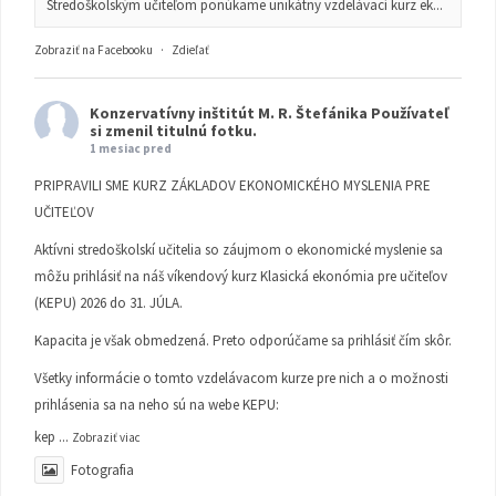
Stredoškolským učiteľom ponúkame unikátny vzdelávací kurz ek...
Zobraziť na Facebooku
·
Zdieľať
Konzervatívny inštitút M. R. Štefánika
Používateľ
si zmenil titulnú fotku.
1 mesiac pred
PRIPRAVILI SME KURZ ZÁKLADOV EKONOMICKÉHO MYSLENIA PRE
UČITEĽOV
Aktívni stredoškolskí učitelia so záujmom o ekonomické myslenie sa
môžu prihlásiť na náš víkendový kurz Klasická ekonómia pre učiteľov
(KEPU) 2026 do 31. JÚLA.
Kapacita je však obmedzená. Preto odporúčame sa prihlásiť čím skôr.
Všetky informácie o tomto vzdelávacom kurze pre nich a o možnosti
prihlásenia sa na neho sú na webe KEPU:
kep
...
Zobraziť viac
Fotografia