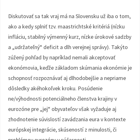
Diskutovať sa tak vraj má na Slovensku už iba o tom,
ako a kedy splniť tzv. maastrichtské kritériá (nízku
infláciu, stabilný výmenný kurz, nízke úrokové sadzby
a „udržateľný“ deficit a dlh verejnej správy). Takýto
zúžený pohľad by napríklad nemali akceptovať
ekonómovia, keďže základom skúmania ekonómie je
schopnosť rozpoznávať aj dlhodobejšie a nepriame
dôsledky akéhokoľvek kroku. Posúdenie
ne/výhodnosti potenciálneho členstva krajiny v
eurozóne pre „jej“ obyvateľov však vyžaduje aj
zhodnotenie súvislostí zavádzania eura v kontexte
európskej integrácie, skúseností z minulosti, či
problémov eurozóny v súčasnosti.