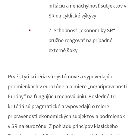
infláciu a nenáchylnosť subjektov v
SR na cyklické výkyvy
7. Schopnosť „ekonomiky SR“
pružne reagovať na prípadné
externé šoky
Prvé štyri kritéria sú systémové a vypovedajú o
podmienkach v eurozóne a o miere „ne/pripravenosti
Európy“ na fungujúcu menovú úniu. Posledné tri
kritériá sú pragmatické a vypovedajú o miere
pripravenosti ekonomických subjektov a podmienok
v SR na eurozónu. Z pohľadu princípov klasického