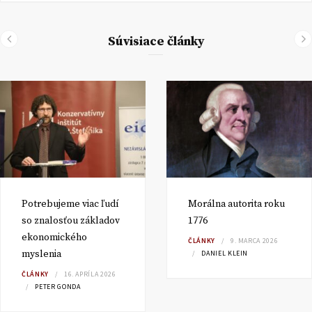
Súvisiace články
Potrebujeme viac ľudí
Morálna autorita roku
so znalosťou základov
1776
ekonomického
ČLÁNKY
9. MARCA 2026
myslenia
DANIEL KLEIN
ČLÁNKY
16. APRÍLA 2026
PETER GONDA