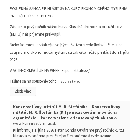
POSLEDNÁ ŠANCA PRIHLÁSIŤ SA NA KURZ EKONOMICKÉHO MYSLENIA
PRE UČITEĽOV: KEPU 2026
Záujem o prvý ročník nášho kurzu Klasická ekonómia pre učiteľov
(KEPU) nás príjemne prekvapil.
Niekoľko miest je však ešte voľných. Aktívni stredoškolskí učitelia so
záujmom o ekonomické myslenie sa tak ešte môžu prihlásiť do 31. júla
2026.
VIAC INFORMÁCIÍ JE NA WEBE:
kepu.institute.sk/
Tešíme sa na spustenie toht
...
Zobraziť viac
Zistiť viac
Konzervatívny inštitút M. R. Štefánika – Konzervatívny
inštitút M. R. Štefánika (KI) je nezisková mimovládna
organizácia – konzervatívne orientovaný think-tank.
www.konzervativizmus.sk
KI informuje 1. júna 2026 Peter Gonda Otvárame prvý ročník kurzu
Klasická ekonómia pre učiteľov # ekonómia # vzdelávanie