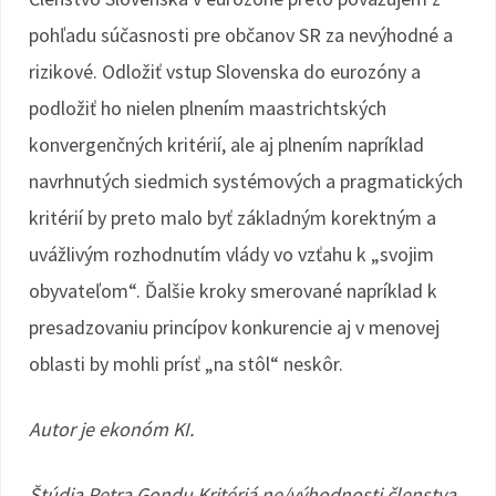
pohľadu súčasnosti pre občanov SR za nevýhodné a
rizikové. Odložiť vstup Slovenska do eurozóny a
podložiť ho nielen plnením maastrichtských
konvergenčných kritérií, ale aj plnením napríklad
navrhnutých siedmich systémových a pragmatických
kritérií by preto malo byť základným korektným a
uvážlivým rozhodnutím vlády vo vzťahu k „svojim
obyvateľom“. Ďalšie kroky smerované napríklad k
presadzovaniu princípov konkurencie aj v menovej
oblasti by mohli prísť „na stôl“ neskôr.
Autor je ekonóm KI.
Štúdia Petra Gondu Kritériá ne/výhodnosti členstva