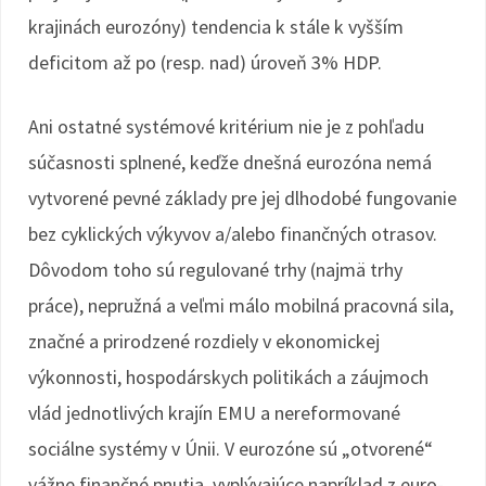
krajinách eurozóny) tendencia k stále k vyšším
deficitom až po (resp. nad) úroveň 3% HDP.
Ani ostatné systémové kritérium nie je z pohľadu
súčasnosti splnené, keďže dnešná eurozóna nemá
vytvorené pevné základy pre jej dlhodobé fungovanie
bez cyklických výkyvov a/alebo finančných otrasov.
Dôvodom toho sú regulované trhy (najmä trhy
práce), nepružná a veľmi málo mobilná pracovná sila,
značné a prirodzené rozdiely v ekonomickej
výkonnosti, hospodárskych politikách a záujmoch
vlád jednotlivých krajín EMU a nereformované
sociálne systémy v Únii. V eurozóne sú „otvorené“
vážne finančné pnutia, vyplývajúce napríklad z euro-