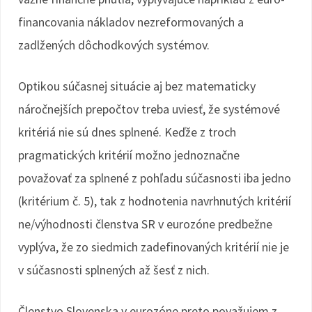
financovania nákladov nezreformovaných a
zadlžených dôchodkových systémov.
Optikou súčasnej situácie aj bez matematicky
náročnejších prepočtov treba uviesť, že systémové
kritériá nie sú dnes splnené. Keďže z troch
pragmatických kritérií možno jednoznačne
považovať za splnené z pohľadu súčasnosti iba jedno
(kritérium č. 5), tak z hodnotenia navrhnutých kritérií
ne/výhodnosti členstva SR v eurozóne predbežne
vyplýva, že zo siedmich zadefinovaných kritérií nie je
v súčasnosti splnených až šesť z nich.
Členstvo Slovenska v eurozóne preto považujem z