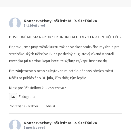
Konzervatívny inštitút M. R. Štefánika
1 týždeň pred
POSLEDNÉ MIESTA NA KURZ EKONOMICKÉHO MYSLENIA PRE UČITEĽOV
Pripravujeme prvý ročník kurzu základov ekonomického myslenia pre
stredoškolských učiteľov. Bude posledný augustový víkend v hoteli
Bystrička pri Martine:
kepu.institute.sk/https://kepu.institute.sk/
Pre záujemcov o neho s ubytovaním ostalo pár posledných miest.
Môžu sa prihlásiť do 31. júla, čím skôr, tým lepšie.
Miest pre účastníkov k
...
Zobraziť viac
Fotografia
Zobraziť na Facebooku
·
Zdieľať
Konzervatívny inštitút M. R. Štefánika
1 mesiac pred