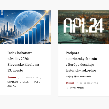
Index bohatstva
Podpora
národov 2026:
autoritárskych strán
Slovensko kleslo na
v Európe dosahuje
33. miesto
historicky rekordne
najvyššiu úroveň
ŠTÚDIE
10. JÚNA 2026
CHARLOTTE TELEKI
PETER
ŠTÚDIE
16. APRÍLA 2024
GONDA
IVAN KUHN