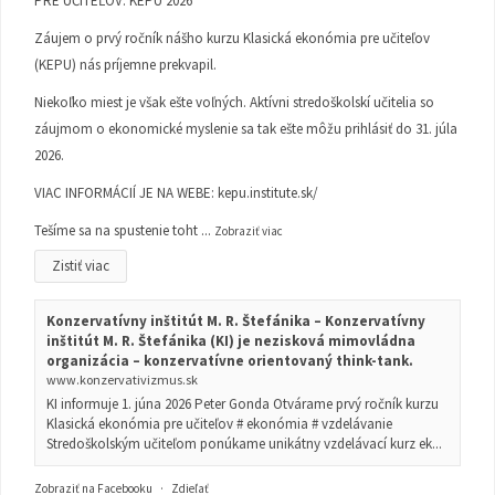
PRE UČITEĽOV: KEPU 2026
Záujem o prvý ročník nášho kurzu Klasická ekonómia pre učiteľov
(KEPU) nás príjemne prekvapil.
Niekoľko miest je však ešte voľných. Aktívni stredoškolskí učitelia so
záujmom o ekonomické myslenie sa tak ešte môžu prihlásiť do 31. júla
2026.
VIAC INFORMÁCIÍ JE NA WEBE:
kepu.institute.sk/
Tešíme sa na spustenie toht
...
Zobraziť viac
Zistiť viac
Konzervatívny inštitút M. R. Štefánika – Konzervatívny
inštitút M. R. Štefánika (KI) je nezisková mimovládna
organizácia – konzervatívne orientovaný think-tank.
www.konzervativizmus.sk
KI informuje 1. júna 2026 Peter Gonda Otvárame prvý ročník kurzu
Klasická ekonómia pre učiteľov # ekonómia # vzdelávanie
Stredoškolským učiteľom ponúkame unikátny vzdelávací kurz ek...
Zobraziť na Facebooku
·
Zdieľať