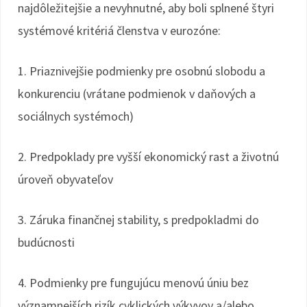
najdôležitejšie a nevyhnutné, aby boli splnené štyri
systémové kritériá členstva v eurozóne:
1. Priaznivejšie podmienky pre osobnú slobodu a
konkurenciu (vrátane podmienok v daňových a
sociálnych systémoch)
2. Predpoklady pre vyšší ekonomický rast a životnú
úroveň obyvateľov
3. Záruka finančnej stability, s predpokladmi do
budúcnosti
4. Podmienky pre fungujúcu menovú úniu bez
významnejších rizík cyklických výkyvov a/alebo