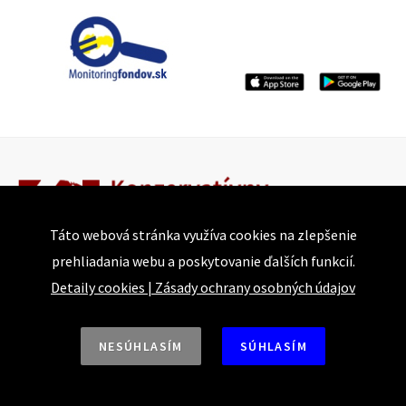
Táto webová stránka využíva cookies na zlepšenie
prehliadania webu a poskytovanie ďalších funkcií.
Detaily cookies
|
Zásady ochrany osobných údajov
Bajkalská 25
821 05 Bratislava
NESÚHLASÍM
SÚHLASÍM
Tel.: +421 918 493 917 | +421 915 874 744
E-mail: conservative@institute.sk