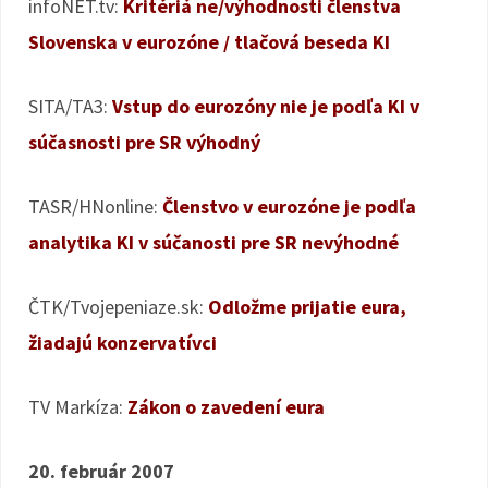
infoNET.tv:
Kritériá ne/výhodnosti členstva
Slovenska v eurozóne / tlačová beseda KI
SITA/TA3:
Vstup do eurozóny nie je podľa KI v
súčasnosti pre SR výhodný
TASR/HNonline:
Členstvo v eurozóne je podľa
analytika KI v súčanosti pre SR nevýhodné
ČTK/Tvojepeniaze.sk:
Odložme prijatie eura,
žiadajú konzervatívci
TV Markíza:
Zákon o zavedení eura
20. február 2007