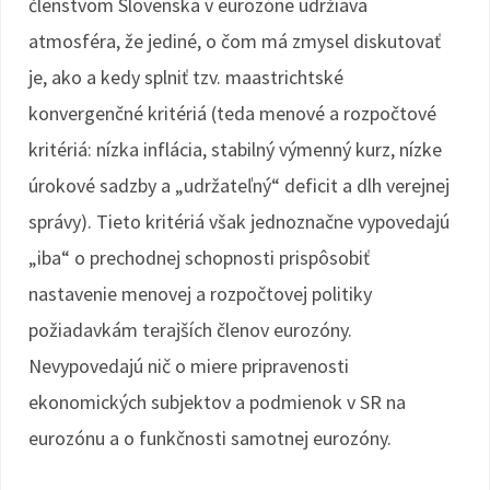
členstvom Slovenska v eurozóne udržiava
atmosféra, že jediné, o čom má zmysel diskutovať
je, ako a kedy splniť tzv. maastrichtské
konvergenčné kritériá (teda menové a rozpočtové
kritériá: nízka inflácia, stabilný výmenný kurz, nízke
úrokové sadzby a „udržateľný“ deficit a dlh verejnej
správy). Tieto kritériá však jednoznačne vypovedajú
„iba“ o prechodnej schopnosti prispôsobiť
nastavenie menovej a rozpočtovej politiky
požiadavkám terajších členov eurozóny.
Nevypovedajú nič o miere pripravenosti
ekonomických subjektov a podmienok v SR na
eurozónu a o funkčnosti samotnej eurozóny.