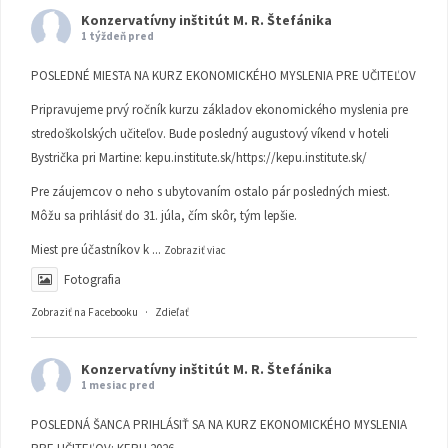
Konzervatívny inštitút M. R. Štefánika
1 týždeň pred
POSLEDNÉ MIESTA NA KURZ EKONOMICKÉHO MYSLENIA PRE UČITEĽOV
Pripravujeme prvý ročník kurzu základov ekonomického myslenia pre
stredoškolských učiteľov. Bude posledný augustový víkend v hoteli
Bystrička pri Martine:
kepu.institute.sk/https://kepu.institute.sk/
Pre záujemcov o neho s ubytovaním ostalo pár posledných miest.
Môžu sa prihlásiť do 31. júla, čím skôr, tým lepšie.
Miest pre účastníkov k
...
Zobraziť viac
Fotografia
Zobraziť na Facebooku
·
Zdieľať
Konzervatívny inštitút M. R. Štefánika
1 mesiac pred
POSLEDNÁ ŠANCA PRIHLÁSIŤ SA NA KURZ EKONOMICKÉHO MYSLENIA