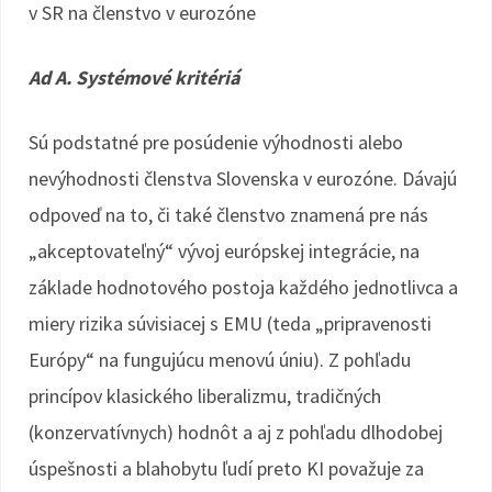
v SR na členstvo v eurozóne
Ad A. Systémové kritériá
Sú podstatné pre posúdenie výhodnosti alebo
nevýhodnosti členstva Slovenska v eurozóne. Dávajú
odpoveď na to, či také členstvo znamená pre nás
„akceptovateľný“ vývoj európskej integrácie, na
základe hodnotového postoja každého jednotlivca a
miery rizika súvisiacej s EMU (teda „pripravenosti
Európy“ na fungujúcu menovú úniu). Z pohľadu
princípov klasického liberalizmu, tradičných
(konzervatívnych) hodnôt a aj z pohľadu dlhodobej
úspešnosti a blahobytu ľudí preto KI považuje za