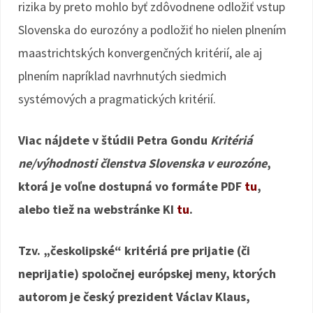
rizika by preto mohlo byť zdôvodnene odložiť vstup
Slovenska do eurozóny a podložiť ho nielen plnením
maastrichtských konvergenčných kritérií, ale aj
plnením napríklad navrhnutých siedmich
systémových a pragmatických kritérií.
Viac nájdete v štúdii Petra Gondu
Kritériá
ne/výhodnosti členstva Slovenska v eurozóne
,
ktorá je voľne dostupná vo formáte PDF
tu
,
alebo tiež na webstránke KI
tu
.
Tzv. „českolipské“ kritériá pre prijatie (či
neprijatie) spoločnej európskej meny, ktorých
autorom je český prezident Václav Klaus,