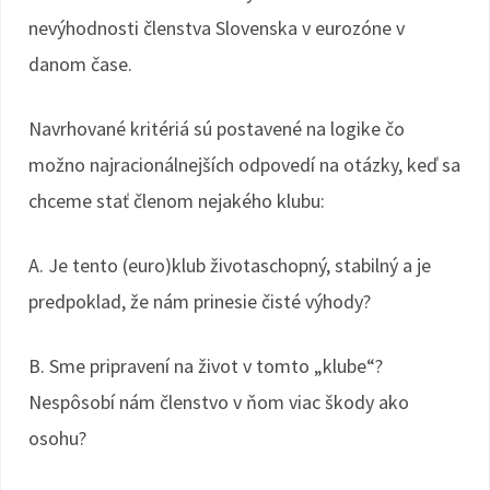
nevýhodnosti členstva Slovenska v eurozóne v
danom čase.
Navrhované kritériá sú postavené na logike čo
možno najracionálnejších odpovedí na otázky, keď sa
chceme stať členom nejakého klubu:
A. Je tento (euro)klub životaschopný, stabilný a je
predpoklad, že nám prinesie čisté výhody?
B. Sme pripravení na život v tomto „klube“?
Nespôsobí nám členstvo v ňom viac škody ako
osohu?