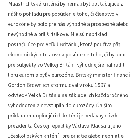
Maastrichtské kritériá by nemali byť postačujúce z
nášho pohľadu pre posúdenie toho, či členstvo v
eurozóne by bolo pre nás výhodné a prospešné alebo
nevýhodné a príliš rizikové. Nie sú napríklad
postačujúce pre Veľkú Britániu, ktorá používa päť
ekonomických testov na posúdenie toho, či by bolo
pre subjekty vo Veľkej Británii výhodnejšie nahradiť
libru eurom a byť v eurozóne. Britský minister financií
Gordon Brown ich sformuloval v roku 1997 a
odvtedy Veľká Británia na základe ich každoročného
vyhodnotenia nevstúpila do eurozóny. Ďalším
príkladom doplňujúcich kritérií je nedávny návrh
prezidenta Českej republiky Václava Klausa a jeho
„českolipských kritérií“ pre prijatie alebo neprijatie