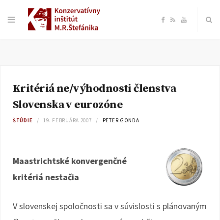
F
R
Y
a
S
o
c
S
u
Kritériá ne/výhodnosti členstva
e
T
Slovenska v eurozóne
b
u
ŠTÚDIE
19. FEBRUÁRA 2007
PETER GONDA
o
b
Maastrichtské konvergenčné
o
e
kritériá nestačia
k
V slovenskej spoločnosti sa v súvislosti s plánovaným