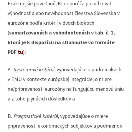
Exaktnejšie povedané, KI odporúča posudzovať
výhodnosť alebo nevýhodnosť členstva Slovenska v
eurozóne podľa kritérií v dvoch blokoch
(
sumarizovaných a vyhodnotených v tab. č. 1,
ktorá je k dispozícii na stiahnutie vo formáte
PDF
tu
):
A.
Systémové kritériá
, vypovedajúce o podmienkach
v EMU v kontexte európskej integrácie, o miere
ne/pripravenosti eurozóny na fungujúcu menovú úniu
a z toho plynúcich dôsledkov a
B.
Pragmatické kritériá
, vypovedajúce o miere
pripravenosti ekonomických subjektov a podmienok