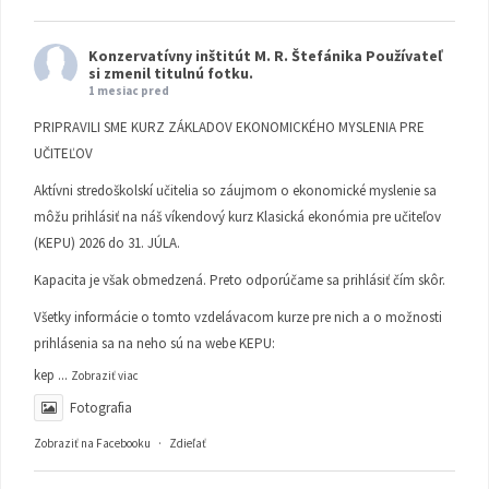
Konzervatívny inštitút M. R. Štefánika
Používateľ
si zmenil titulnú fotku.
1 mesiac pred
PRIPRAVILI SME KURZ ZÁKLADOV EKONOMICKÉHO MYSLENIA PRE
UČITEĽOV
Aktívni stredoškolskí učitelia so záujmom o ekonomické myslenie sa
môžu prihlásiť na náš víkendový kurz Klasická ekonómia pre učiteľov
(KEPU) 2026 do 31. JÚLA.
Kapacita je však obmedzená. Preto odporúčame sa prihlásiť čím skôr.
Všetky informácie o tomto vzdelávacom kurze pre nich a o možnosti
prihlásenia sa na neho sú na webe KEPU:
kep
...
Zobraziť viac
Fotografia
Zobraziť na Facebooku
·
Zdieľať