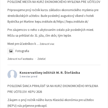
POSLEDNÉ MIESTA NA KURZ EKONOMICKÉHO MYSLENIA PRE UČITEĽOV
Pripravujeme prvý ročník kurzu základov ekonomického myslenia pre
stredoškolských učiteľov. Bude posledný augustový víkend v hoteli
Bystrička pri Martine:
kepu.institute.sk/https://kepu.institute.sk/
Pre záujemcov o neho s ubytovaním ostalo pár posledných miest.
Môžu sa prihlásiť do 31. júla, čím skôr, tým lepšie.
Miest pre účastníkov k
...
Zobraziť viac
Fotografia
Zobraziť na Facebooku
·
Zdieľať
Konzervatívny inštitút M. R. Štefánika
1 mesiac pred
POSLEDNÁ ŠANCA PRIHLÁSIŤ SA NA KURZ EKONOMICKÉHO MYSLENIA
PRE UČITEĽOV: KEPU 2026
Záujem o prvý ročník nášho kurzu Klasická ekonómia pre učiteľov
(KEPU) nás príjemne prekvapil.