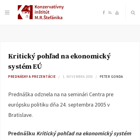
F
R
Y
a
S
o
c
S
u
Kritický pohľad na ekonomický
e
T
systém EÚ
b
u
PREDNÁŠKY A PREZENTÁCIE
1. NOVEMBRA 2005
PETER GONDA
o
b
Prednáška odznela na na seminári Centra pre
európsku politiku dňa 24. septembra 2005 v
o
e
Bratislave.
k
Prednášku
Kritický pohľad na ekonomický systém