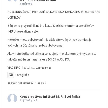
4 dní pred
POSLEDNÁ ŠANCA PRIHLÁSIŤ SA KURZ EKONOMICKÉHO MYSLENIA PRE
UČITEĽOV
Záujem o prvý ročník nášho kurzu Klasická ekonómia pre učiteľov
(KEPU) je relatívne veľký.
Niekoľko miest s ubytovaním je však ešte voľných. A viac miest je
voľných na účasť na kurze bez ubytovania.
Aktívni stredoškolskí učitelia so záujmom o ekonomické myslenie sa
tak ešte môžu prihlásiť na kurz DO 23. AUGUSTA.
VIAC INFO:
kepu.ins
...
Zobraziť viac
Fotografia
Zobraziť na Facebooku
·
Zdieľať
Konzervatívny inštitút M. R. Štefánika
1 týždeň pred