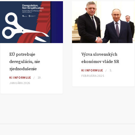
EÚ potrebuje
Výzva slovenských
dereguláciu, nie
ekonómov vláde SR
zjednodušenie
KI INFORMUJE
5.
FEBRUÁRA 2025
KI INFORMUJE
19.
JANUÁRA 2026