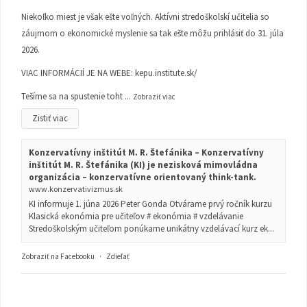
Niekoľko miest je však ešte voľných. Aktívni stredoškolskí učitelia so
záujmom o ekonomické myslenie sa tak ešte môžu prihlásiť do 31. júla
2026.
VIAC INFORMÁCIÍ JE NA WEBE:
kepu.institute.sk/
Tešíme sa na spustenie toht
...
Zobraziť viac
Zistiť viac
Konzervatívny inštitút M. R. Štefánika – Konzervatívny
inštitút M. R. Štefánika (KI) je nezisková mimovládna
organizácia – konzervatívne orientovaný think-tank.
www.konzervativizmus.sk
KI informuje 1. júna 2026 Peter Gonda Otvárame prvý ročník kurzu
Klasická ekonómia pre učiteľov # ekonómia # vzdelávanie
Stredoškolským učiteľom ponúkame unikátny vzdelávací kurz ek...
Zobraziť na Facebooku
·
Zdieľať