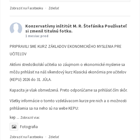
Zobraziť na Facebooku
·
Zdieľať
Konzervatívny inštitút M. R. Štefánika
Používateľ
si zmenil titulnú fotku.
1 mesiac pred
PRIPRAVILI SME KURZ ZÁKLADOV EKONOMICKÉHO MYSLENIA PRE
UČITEĽOV
Aktívni stredoškolskí učitelia so záujmom o ekonomické myslenie sa
môžu prihlásiť na náš víkendový kurz Klasická ekonómia pre učiteľov
(KEPU) 2026 do 31. JÚLA.
Kapacita je však obmedzená. Preto odporúčame sa prihlásiť čím skôr.
Všetky informácie o tomto vzdelávacom kurze pre nich a o možnosti
prihlásenia sa na neho sú na webe KEPU:
kep
...
Zobraziť viac
Fotografia
Zobraziť na Facebooku
·
Zdieľať