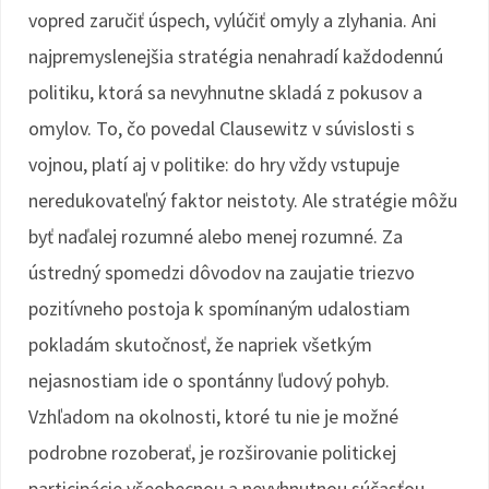
vopred zaručiť úspech, vylúčiť omyly a zlyhania. Ani
najpremyslenejšia stratégia nenahradí každodennú
politiku, ktorá sa nevyhnutne skladá z pokusov a
omylov. To, čo povedal Clausewitz v súvislosti s
vojnou, platí aj v politike: do hry vždy vstupuje
neredukovateľný faktor neistoty. Ale stratégie môžu
byť naďalej rozumné alebo menej rozumné. Za
ústredný spomedzi dôvodov na zaujatie triezvo
pozitívneho postoja k spomínaným udalostiam
pokladám skutočnosť, že napriek všetkým
nejasnostiam ide o spontánny ľudový pohyb.
Vzhľadom na okolnosti, ktoré tu nie je možné
podrobne rozoberať, je rozširovanie politickej
participácie všeobecnou a nevyhnutnou súčasťou