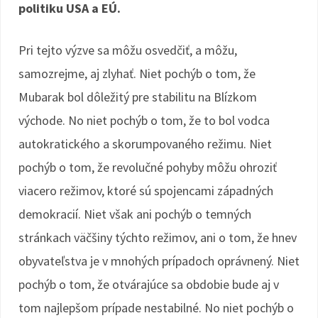
politiku USA a EÚ.
Pri tejto výzve sa môžu osvedčiť, a môžu,
samozrejme, aj zlyhať. Niet pochýb o tom, že
Mubarak bol dôležitý pre stabilitu na Blízkom
východe. No niet pochýb o tom, že to bol vodca
autokratického a skorumpovaného režimu. Niet
pochýb o tom, že revolučné pohyby môžu ohroziť
viacero režimov, ktoré sú spojencami západných
demokracií. Niet však ani pochýb o temných
stránkach väčšiny týchto režimov, ani o tom, že hnev
obyvateľstva je v mnohých prípadoch oprávnený. Niet
pochýb o tom, že otvárajúce sa obdobie bude aj v
tom najlepšom prípade nestabilné. No niet pochýb o