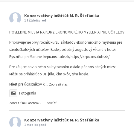
Konzervatívny inštitút M. R. Štefánika
1 týždeň pred
POSLEDNÉ MIESTA NA KURZ EKONOMICKÉHO MYSLENIA PRE UČITEĽOV
Pripravujeme prvý ročník kurzu základov ekonomického myslenia pre
stredoškolských učiteľov. Bude posledný augustový víkend v hoteli
Bystrička pri Martine:
kepu.institute.sk/https://kepu.institute.sk/
Pre záujemcov o neho s ubytovaním ostalo pár posledných miest.
Môžu sa prihlásiť do 31. júla, čím skôr, tým lepšie.
Miest pre účastníkov k
...
Zobraziť viac
Fotografia
Zobraziť na Facebooku
·
Zdieľať
Konzervatívny inštitút M. R. Štefánika
1 mesiac pred