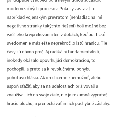
modernizačných procesov. Pokusy zastaviť to
napríklad vojenským prevratom (nehľadiac na iné
negatívne stránky takýchto riešení) boli možné bez
väčšieho krviprelievania len v dobách, keď politické
uvedomenie más ešte neprekročilo istú hranicu. Tie
časy sú dávno preč. Aj radikálni fundamentalisti,
inokedy okázalo opovrhujúci demokraciou, to
pochopili, a preto sa k revolučnému pohybu
pohotovo hlásia. Ak im chceme znemožniť, alebo
aspoň sťažiť, aby sa na udalostiach priživovali a
zneužívali ich na svoje ciele, nie je rozumné vypratať
hraciu plochu, a prenechávať im ich pochybné zásluhy.