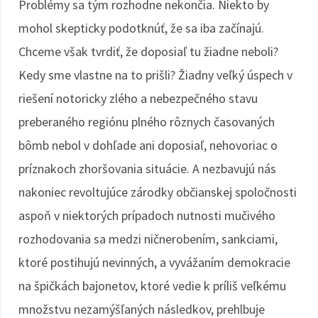
Problémy sa tým rozhodne nekončia. Niekto by
mohol skepticky podotknúť, že sa iba začínajú.
Chceme však tvrdiť, že doposiaľ tu žiadne neboli?
Kedy sme vlastne na to prišli? Žiadny veľký úspech v
riešení notoricky zlého a nebezpečného stavu
preberaného regiónu plného rôznych časovaných
bômb nebol v dohľade ani doposiaľ, nehovoriac o
príznakoch zhoršovania situácie. A nezbavujú nás
nakoniec revoltujúce zárodky občianskej spoločnosti
aspoň v niektorých prípadoch nutnosti mučivého
rozhodovania sa medzi ničnerobením, sankciami,
ktoré postihujú nevinných, a vyvážaním demokracie
na špičkách bajonetov, ktoré vedie k príliš veľkému
množstvu nezamýšľaných následkov, prehlbuje