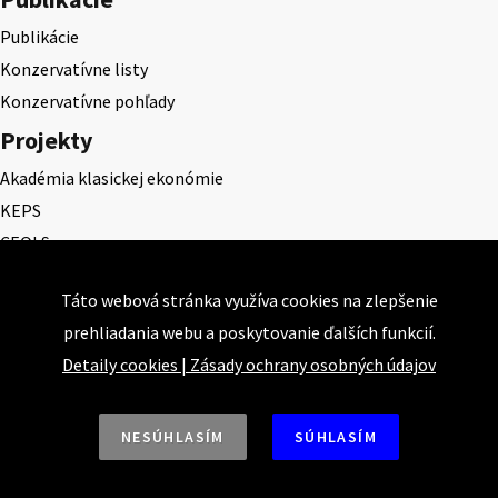
Publikácie
Konzervatívne listy
Konzervatívne pohľady
Projekty
Akadémia klasickej ekonómie
KEPS
CEQLS
Cena Dominika Tatarku
Táto webová stránka využíva cookies na zlepšenie
Cena Ernesta Valka
prehliadania webu a poskytovanie ďalších funkcií.
Študentská esej
Detaily cookies
|
Zásady ochrany osobných údajov
Deň daňového odbremenenia
NESÚHLASÍM
SÚHLASÍM
Nahor