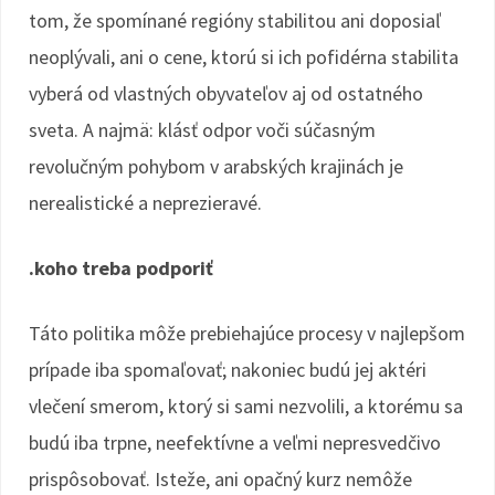
tom, že spomínané regióny stabilitou ani doposiaľ
neoplývali, ani o cene, ktorú si ich pofidérna stabilita
vyberá od vlastných obyvateľov aj od ostatného
sveta. A najmä: klásť odpor voči súčasným
revolučným pohybom v arabských krajinách je
nerealistické a neprezieravé.
.koho treba podporiť
Táto politika môže prebiehajúce procesy v najlepšom
prípade iba spomaľovať; nakoniec budú jej aktéri
vlečení smerom, ktorý si sami nezvolili, a ktorému sa
budú iba trpne, neefektívne a veľmi nepresvedčivo
prispôsobovať. Isteže, ani opačný kurz nemôže