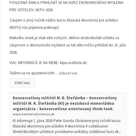
POSLEDNÁ ŠANCA PRIHLÁSIŤ SA NA KURZ EKONOMICKÉHO MYSLENIA
PRE UČITEĽOV: KEPU 2026
Záujem o prvý ročník nášho kurzu Klasická ekonómia pre učiteľov
(KEPU) nás príjemne prekvapil.
Niekoľko miest je však ešte voľných. Aktívni stredoškolskí učitelia so
záujmom o ekonomické myslenie sa tak ešte môžu prihlásiť do 31. júla
2026.
VIAC INFORMÁCIÍ JE NA WEBE:
kepu.institute.sk/
Tešíme sa na spustenie toht
...
Zobraziť viac
Zistiť viac
Konzervatívny inštitút M. R. Štefánika – Konzervatívny
inštitút M. R. Štefánika (KI) je nezisková mimovládna
organizácia – konzervatívne orientovaný think-tank.
www.konzervativizmus.sk
KI informuje 1. júna 2026 Peter Gonda Otvárame prvý ročník kurzu
Klasická ekonómia pre učiteľov # ekonómia # vzdelávanie
Stredoškolským učiteľom ponúkame unikátny vzdelávací kurz ek...