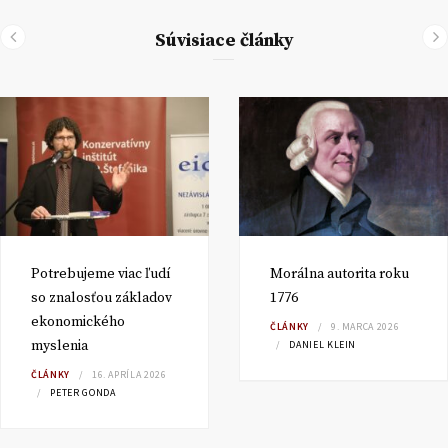
Súvisiace články
Potrebujeme viac ľudí
Morálna autorita roku
so znalosťou základov
1776
ekonomického
ČLÁNKY
9. MARCA 2026
myslenia
DANIEL KLEIN
ČLÁNKY
16. APRÍLA 2026
PETER GONDA