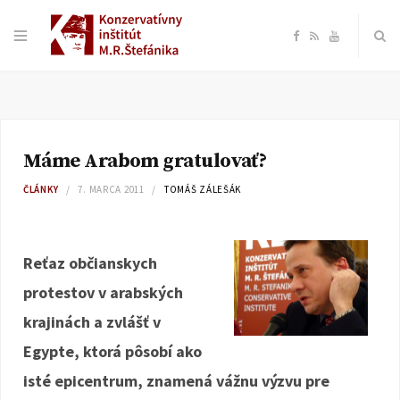
F
R
Y
a
S
o
c
S
u
Máme Arabom gratulovať?
e
T
ČLÁNKY
7. MARCA 2011
TOMÁŠ ZÁLEŠÁK
b
u
o
b
Reťaz občianskych
protestov v arabských
o
e
krajinách a zvlášť v
k
Egypte, ktorá pôsobí ako
isté epicentrum, znamená vážnu výzvu pre