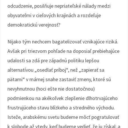
odcudzenie, posilňuje nepriateľské nálady medzi
obyvateľmi v cieľových krajinách a rozdeľuje
demokratickú verejnosť?
Nijako tým nechcem bagatelizovať vznikajúce riziká.
Avšak pri triezvom pohľade na doposiaľ prebiehajúce
udalosti sa zdá pre západnú politiku lepšou
alternatívou „osedlať príboj“, než „zapierať sa
pätami“ v márnej snahe zastaviť zmeny, ktoré sú
nevyhnutnou (hoci ešte nie dostatočnou)
podmienkou na akékoľvek zlepšenie dlhotrvajúceho
frustrujúceho stavu blízkeho a stredného východu.
Isteže, arabskému svetu budeme môcť pogratulovať
k slobode až vtedy, keď budeme vedieť, že ju získal; a