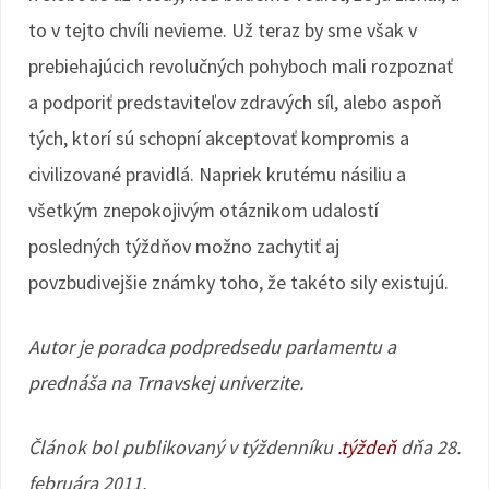
to v tejto chvíli nevieme. Už teraz by sme však v
prebiehajúcich revolučných pohyboch mali rozpoznať
a podporiť predstaviteľov zdravých síl, alebo aspoň
tých, ktorí sú schopní akceptovať kompromis a
civilizované pravidlá. Napriek krutému násiliu a
všetkým znepokojivým otáznikom udalostí
posledných týždňov možno zachytiť aj
povzbudivejšie známky toho, že takéto sily existujú.
Autor je poradca podpredsedu parlamentu a
prednáša na Trnavskej univerzite.
Článok bol publikovaný v týždenníku
.týždeň
dňa 28.
februára 2011.