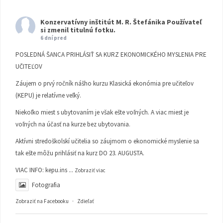
Konzervatívny inštitút M. R. Štefánika
Používateľ
si zmenil titulnú fotku.
6 dní pred
POSLEDNÁ ŠANCA PRIHLÁSIŤ SA KURZ EKONOMICKÉHO MYSLENIA PRE
UČITEĽOV
Záujem o prvý ročník nášho kurzu Klasická ekonómia pre učiteľov
(KEPU) je relatívne veľký.
Niekoľko miest s ubytovaním je však ešte voľných. A viac miest je
voľných na účasť na kurze bez ubytovania.
Aktívni stredoškolskí učitelia so záujmom o ekonomické myslenie sa
tak ešte môžu prihlásiť na kurz DO 23. AUGUSTA.
VIAC INFO:
kepu.ins
...
Zobraziť viac
Fotografia
Zobraziť na Facebooku
·
Zdieľať