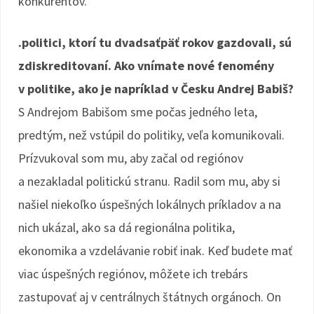
konkurentov.
.politici, ktorí tu dvadsaťpäť rokov gazdovali, sú
zdiskreditovaní. Ako vnímate nové fenomény
v politike, ako je napríklad v Česku Andrej Babiš?
S Andrejom Babišom sme počas jedného leta,
predtým, než vstúpil do politiky, veľa komunikovali.
Prízvukoval som mu, aby začal od regiónov
a nezakladal politickú stranu. Radil som mu, aby si
našiel niekoľko úspešných lokálnych príkladov a na
nich ukázal, ako sa dá regionálna politika,
ekonomika a vzdelávanie robiť inak. Keď budete mať
viac úspešných regiónov, môžete ich trebárs
zastupovať aj v centrálnych štátnych orgánoch. On