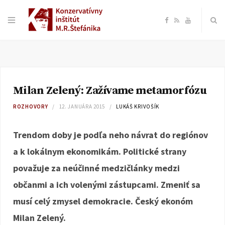
F
R
Y
a
S
o
c
S
u
Milan Zelený: Zažívame metamorfózu
e
T
ROZHOVORY
12. JANUÁRA 2015
LUKÁŠ KRIVOŠÍK
b
u
Trendom doby je podľa neho návrat do regiónov
o
b
a k lokálnym ekonomikám. Politické strany
považuje za neúčinné medzičlánky medzi
o
e
občanmi a ich volenými zástupcami. Zmeniť sa
k
musí celý zmysel demokracie. Český ekonóm
Milan Zelený.