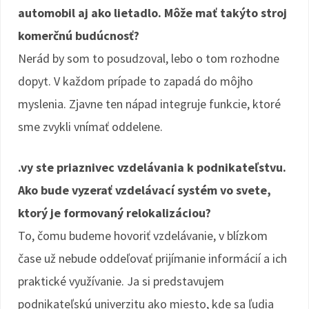
automobil aj ako lietadlo. Môže mať takýto stroj
komerčnú budúcnosť?
Nerád by som to posudzoval, lebo o tom rozhodne
dopyt. V každom prípade to zapadá do môjho
myslenia. Zjavne ten nápad integruje funkcie, ktoré
sme zvykli vnímať oddelene.
.vy ste priaznivec vzdelávania k podnikateľstvu.
Ako bude vyzerať vzdelávací systém vo svete,
ktorý je formovaný relokalizáciou?
To, čomu budeme hovoriť vzdelávanie, v blízkom
čase už nebude oddeľovať prijímanie informácií a ich
praktické využívanie. Ja si predstavujem
podnikateľskú univerzitu ako miesto, kde sa ľudia