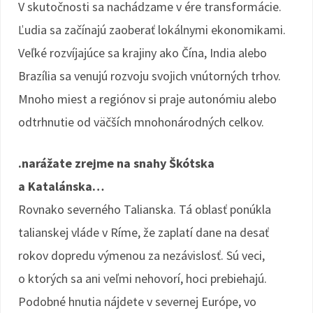
V skutočnosti sa nachádzame v ére transformácie.
Ľudia sa začínajú zaoberať lokálnymi ekonomikami.
Veľké rozvíjajúce sa krajiny ako Čína, India alebo
Brazília sa venujú rozvoju svojich vnútorných trhov.
Mnoho miest a regiónov si praje autonómiu alebo
odtrhnutie od väčších mnohonárodných celkov.
.narážate zrejme na snahy Škótska
a Katalánska…
Rovnako severného Talianska. Tá oblasť ponúkla
talianskej vláde v Ríme, že zaplatí dane na desať
rokov dopredu výmenou za nezávislosť. Sú veci,
o ktorých sa ani veľmi nehovorí, hoci prebiehajú.
Podobné hnutia nájdete v severnej Európe, vo