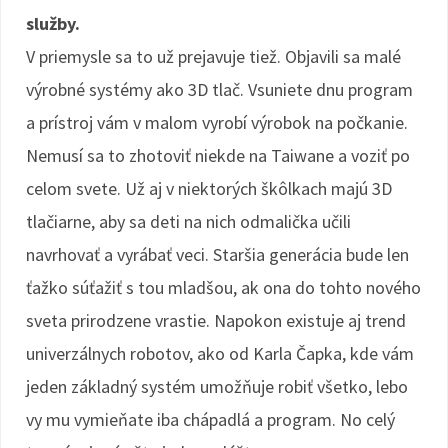
služby.
V priemysle sa to už prejavuje tiež. Objavili sa malé
výrobné systémy ako 3D tlač. Vsuniete dnu program
a prístroj vám v malom vyrobí výrobok na počkanie.
Nemusí sa to zhotoviť niekde na Taiwane a voziť po
celom svete. Už aj v niektorých škôlkach majú 3D
tlačiarne, aby sa deti na nich odmalička učili
navrhovať a vyrábať veci. Staršia generácia bude len
ťažko súťažiť s tou mladšou, ak ona do tohto nového
sveta prirodzene vrastie. Napokon existuje aj trend
univerzálnych robotov, ako od Karla Čapka, kde vám
jeden základný systém umožňuje robiť všetko, lebo
vy mu vymieňate iba chápadlá a program. No celý