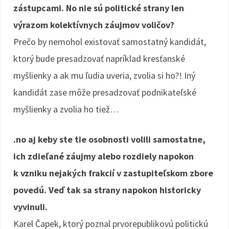
zástupcami. No nie sú politické strany len
výrazom kolektívnych záujmov voličov?
Prečo by nemohol existovať samostatný kandidát,
ktorý bude presadzovať napríklad kresťanské
myšlienky a ak mu ľudia uveria, zvolia si ho?! Iný
kandidát zase môže presadzovať podnikateľské
myšlienky a zvolia ho tiež…
.no aj keby ste tie osobnosti volili samostatne,
ich zdieľané záujmy alebo rozdiely napokon
k vzniku nejakých frakcií v zastupiteľskom zbore
povedú. Veď tak sa strany napokon historicky
vyvinuli.
Karel Čapek, ktorý poznal prvorepublikovú politickú