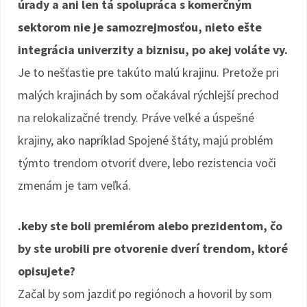
úrady a ani len tá spolupráca s komerčným
sektorom nie je samozrejmosťou, nieto ešte
integrácia univerzity a biznisu, po akej voláte vy.
Je to nešťastie pre takúto malú krajinu. Pretože pri
malých krajinách by som očakával rýchlejší prechod
na relokalizačné trendy. Práve veľké a úspešné
krajiny, ako napríklad Spojené štáty, majú problém
týmto trendom otvoriť dvere, lebo rezistencia voči
zmenám je tam veľká.
.keby ste boli premiérom alebo prezidentom, čo
by ste urobili pre otvorenie dverí trendom, ktoré
opisujete?
Začal by som jazdiť po regiónoch a hovoril by som