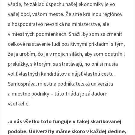
všade, že základ úspechu našej ekonomiky je vo
vašej obci, vašom meste. Že sme krajinou regiónov
a hospodárstvo nevzniká na ministerstve, ale
v miestnych podmienkach. Snažil by som sa zmeniť
celkové nastavenie ľudí pozitívnymi príkladmi s tým,
že ja urobím, čo je v mojich silách, aby som odstránil
prekážky, s ktorými sa stretávajú, no oni si musia
voliť vlastných kandidátov a nájsť vlastnú cestu.
Samospráva, miestna podnikateľská univerzita
a miestne podniky – táto triáda je základom
všetkého.
.u nás všetko toto funguje v takej skarikovanej
podobe. Univerzity máme skoro v každej dedine,