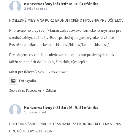
Konzervatívny inštitút M. R. Štefánika
2 týždňov pred
POSLEDNÉ MIESTA NA KURZ EKONOMICKÉHO MYSLENIA PRE UČITEĽOV
Pripravujeme prvý ročník kurzu základov ekonomického myslenia pre
stredoškolských učiteľov. Bude posledný augustový víkend v hoteli
Bystrička pri Martine:
kepu.institute.sk/https://kepu.institute.sk/
Pre záujemcov o neho s ubytovaním ostalo pár posledných miest.
Môžu sa prihlásiť do 31. júla, čím skôr, tým lepšie.
Miest pre účastníkov k
...
Zobraziť viac
Fotografia
Zobraziť na Facebooku
·
Zdieľať
Konzervatívny inštitút M. R. Štefánika
1 mesiac pred
POSLEDNÁ ŠANCA PRIHLÁSIŤ SA NA KURZ EKONOMICKÉHO MYSLENIA
PRE UČITEĽOV: KEPU 2026