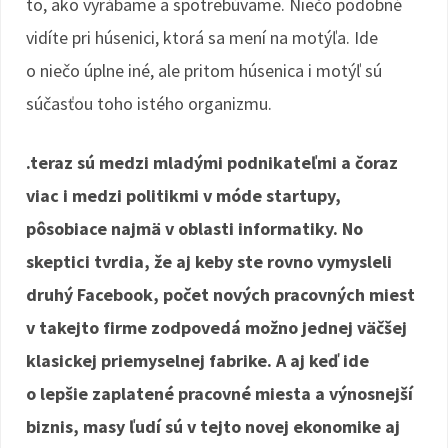
to, ako vyrábame a spotrebúvame. Niečo podobné
vidíte pri húsenici, ktorá sa mení na motýľa. Ide
o niečo úplne iné, ale pritom húsenica i motýľ sú
súčasťou toho istého organizmu.
.teraz sú medzi mladými podnikateľmi a čoraz
viac i medzi politikmi v móde startupy,
pôsobiace najmä v oblasti informatiky. No
skeptici tvrdia, že aj keby ste rovno vymysleli
druhý Facebook, počet nových pracovných miest
v takejto firme zodpovedá možno jednej väčšej
klasickej priemyselnej fabrike. A aj keď ide
o lepšie zaplatené pracovné miesta a výnosnejší
biznis, masy ľudí sú v tejto novej ekonomike aj