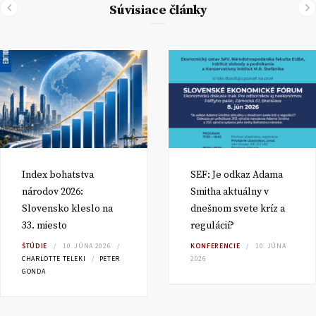
Súvisiace články
Index bohatstva
SEF: Je odkaz Adama
národov 2026:
Smitha aktuálny v
Slovensko kleslo na
dnešnom svete kríz a
33. miesto
regulácií?
ŠTÚDIE
10. JÚNA 2026
KONFERENCIE
10. JÚNA
CHARLOTTE TELEKI
PETER
2026
GONDA