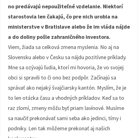
no predávajú nepoužiteľné vzdelanie. Niektorí
starostovia len čakajú, čo pre nich urobia na
ministerstve v Bratislave alebo že im vláda nájde
a do doliny pošle zahraničného investora.
Viem, žiada sa celková zmena myslenia. No aj na
Slovensku alebo v Česku sa nájdu pozitívne príklady.
Mne sa ozývajú ľudia, ktorí mi hovoria, že vo svojej
obci si spravili to či ono bez podpôr. Začínajú sa
správať ako nejaký švajčiarsky kantón. Myslím, že je
to len otázka času a vhodných príkladov. Keď sa to
raz zlomí, zmeny môžu byť priam lavínové. Musíme
sa naučiť prekonávať sami seba ako jedinci, tímy i
podniky. Len tak môžeme prekonať aj našich