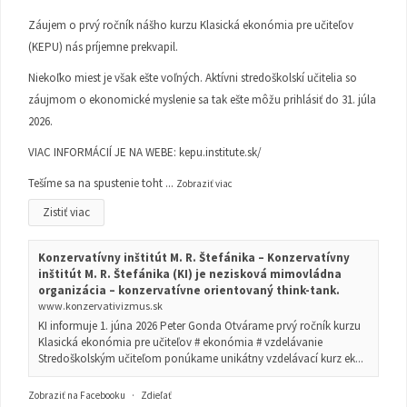
Záujem o prvý ročník nášho kurzu Klasická ekonómia pre učiteľov
(KEPU) nás príjemne prekvapil.
Niekoľko miest je však ešte voľných. Aktívni stredoškolskí učitelia so
záujmom o ekonomické myslenie sa tak ešte môžu prihlásiť do 31. júla
2026.
VIAC INFORMÁCIÍ JE NA WEBE:
kepu.institute.sk/
Tešíme sa na spustenie toht
...
Zobraziť viac
Zistiť viac
Konzervatívny inštitút M. R. Štefánika – Konzervatívny
inštitút M. R. Štefánika (KI) je nezisková mimovládna
organizácia – konzervatívne orientovaný think-tank.
www.konzervativizmus.sk
KI informuje 1. júna 2026 Peter Gonda Otvárame prvý ročník kurzu
Klasická ekonómia pre učiteľov # ekonómia # vzdelávanie
Stredoškolským učiteľom ponúkame unikátny vzdelávací kurz ek...
Zobraziť na Facebooku
·
Zdieľať