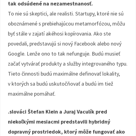
tak odsúdené na nezamestnanosť.
To nie sú skeptici, ale realisti. Startupy, ktoré nie sú
oboznámené s prebiehajúcou metamorfózou, môžu
byť stále v zajatí akéhosi kopírovania. Ako ste
povedali, predstavujú si nový Facebook alebo nový
Google. Lenže ono to tak nefunguje. Budú musieť
začať vytvárať produkty a služby integrovaného typu.
Tieto činnosti budú maximálne definovať lokality,
v ktorých sa budú uskutočňovať a budú im tiež
maximálne pomáhať.
.slováci Štefan Klein a Juraj Vaculík pred
niekoľkými mesiacmi predstavili hybridný
dopravný prostriedok, ktorý môže fungovať ako