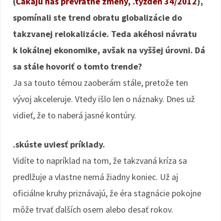
(
Čakajú nás prevratné zmeny, .týždeň 34/2012
),
spomínali ste trend obratu globalizácie do
takzvanej relokalizácie. Teda akéhosi návratu
k lokálnej ekonomike, avšak na vyššej úrovni. Dá
sa stále hovoriť o tomto trende?
Ja sa touto témou zaoberám stále, pretože ten
vývoj akceleruje. Vtedy išlo len o náznaky. Dnes už
vidieť, že to naberá jasné kontúry.
.skúste uviesť príklady.
Vidíte to napríklad na tom, že takzvaná kríza sa
predlžuje a vlastne nemá žiadny koniec. Už aj
oficiálne kruhy priznávajú, že éra stagnácie pokojne
môže trvať ďalších osem alebo desať rokov.