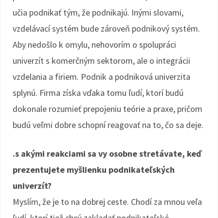
učia podnikať tým, že podnikajú. Inými slovami,
vzdelávací systém bude zároveň podnikový systém.
Aby nedošlo k omylu, nehovorím o spolupráci
univerzít s komerčným sektorom, ale o integrácii
vzdelania a firiem. Podnik a podniková univerzita
splynú. Firma získa vďaka tomu ľudí, ktorí budú
dokonale rozumieť prepojeniu teórie a praxe, pričom
budú veľmi dobre schopní reagovať na to, čo sa deje.
.s akými reakciami sa vy osobne stretávate, keď
prezentujete myšlienku podnikateľských
univerzít?
Myslím, že je to na dobrej ceste. Chodí za mnou veľa
ľudí, ktorí tiež chcú zakladať podnikateľské