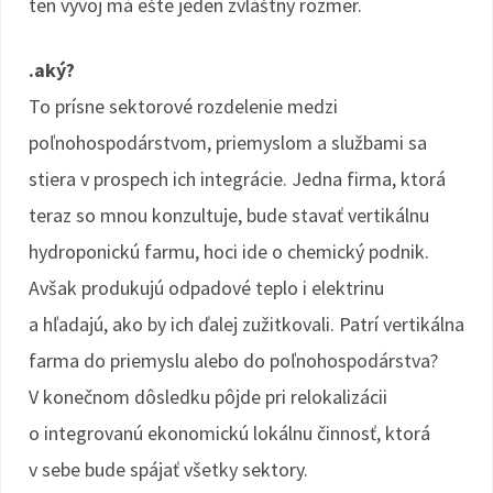
ten vývoj má ešte jeden zvláštny rozmer.
.aký?
To prísne sektorové rozdelenie medzi
poľnohospodárstvom, priemyslom a službami sa
stiera v prospech ich integrácie. Jedna firma, ktorá
teraz so mnou konzultuje, bude stavať vertikálnu
hydroponickú farmu, hoci ide o chemický podnik.
Avšak produkujú odpadové teplo i elektrinu
a hľadajú, ako by ich ďalej zužitkovali. Patrí vertikálna
farma do priemyslu alebo do poľnohospodárstva?
V konečnom dôsledku pôj­de pri relokalizácii
o integrovanú ekonomickú lokálnu činnosť, ktorá
v sebe bude spájať všetky sektory.