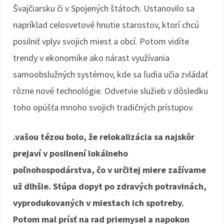
Švajčiarsku či v Spojených štátoch. Ustanovilo sa
napríklad celosvetové hnutie starostov, ktorí chcú
posilniť vplyv svojich miest a obcí. Potom vidíte
trendy v ekonomike ako nárast využívania
samoobslužných systémov, kde sa ľudia učia zvládať
rôzne nové technológie. Odvetvie služieb v dôsledku
toho opúšťa mnoho svojich tradičných prístupov.
.vašou tézou bolo, že relokalizácia sa najskôr
prejaví v posilnení lokálneho
poľnohospodárstva, čo v určitej miere zažívame
už dlhšie. Stúpa dopyt po zdravých potravinách,
vyprodukovaných v miestach ich spotreby.
Potom mal prísť na rad priemysel a napokon