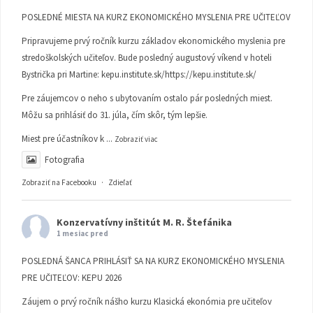
POSLEDNÉ MIESTA NA KURZ EKONOMICKÉHO MYSLENIA PRE UČITEĽOV
Pripravujeme prvý ročník kurzu základov ekonomického myslenia pre
stredoškolských učiteľov. Bude posledný augustový víkend v hoteli
Bystrička pri Martine:
kepu.institute.sk/https://kepu.institute.sk/
Pre záujemcov o neho s ubytovaním ostalo pár posledných miest.
Môžu sa prihlásiť do 31. júla, čím skôr, tým lepšie.
Miest pre účastníkov k
...
Zobraziť viac
Fotografia
Zobraziť na Facebooku
·
Zdieľať
Konzervatívny inštitút M. R. Štefánika
1 mesiac pred
POSLEDNÁ ŠANCA PRIHLÁSIŤ SA NA KURZ EKONOMICKÉHO MYSLENIA
PRE UČITEĽOV: KEPU 2026
Záujem o prvý ročník nášho kurzu Klasická ekonómia pre učiteľov