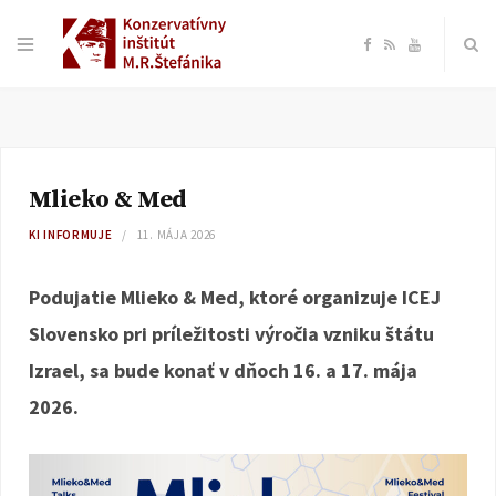
F
R
Y
a
S
o
c
S
u
Mlieko & Med
e
T
KI INFORMUJE
11. MÁJA 2026
b
u
Podujatie Mlieko & Med, ktoré organizuje ICEJ
o
b
Slovensko pri príležitosti výročia vzniku štátu
Izrael, sa bude konať v dňoch 16. a 17. mája
o
e
2026.
k