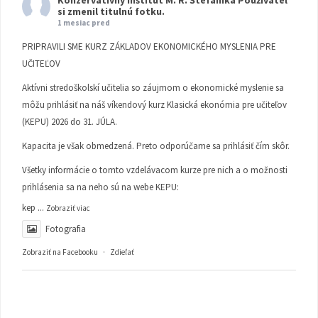
Konzervatívny inštitút M. R. Štefánika
Používateľ
si zmenil titulnú fotku.
1 mesiac pred
PRIPRAVILI SME KURZ ZÁKLADOV EKONOMICKÉHO MYSLENIA PRE
UČITEĽOV
Aktívni stredoškolskí učitelia so záujmom o ekonomické myslenie sa
môžu prihlásiť na náš víkendový kurz Klasická ekonómia pre učiteľov
(KEPU) 2026 do 31. JÚLA.
Kapacita je však obmedzená. Preto odporúčame sa prihlásiť čím skôr.
Všetky informácie o tomto vzdelávacom kurze pre nich a o možnosti
prihlásenia sa na neho sú na webe KEPU:
kep
...
Zobraziť viac
Fotografia
Zobraziť na Facebooku
·
Zdieľať