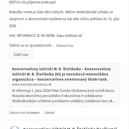
(KEPU) nás príjemne prekvapil.
Niekoľko miest je však ešte voľných. Aktívni stredoškolskí učitelia so
záujmom o ekonomické myslenie sa tak ešte môžu prihlásiť do 31. júla
2026.
VIAC INFORMÁCIÍ JE NA WEBE:
kepu.institute.sk/
Tešíme sa na spustenie toht
...
Zobraziť viac
Zistiť viac
Konzervatívny inštitút M. R. Štefánika – Konzervatívny
inštitút M. R. Štefánika (KI) je nezisková mimovládna
organizácia – konzervatívne orientovaný think-tank.
www.konzervativizmus.sk
KI informuje 1. júna 2026 Peter Gonda Otvárame prvý ročník kurzu
Klasická ekonómia pre učiteľov # ekonómia # vzdelávanie
Stredoškolským učiteľom ponúkame unikátny vzdelávací kurz ek...
Zobraziť na Facebooku
·
Zdieľať