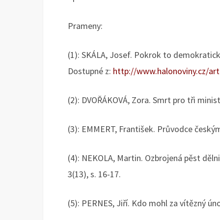
Prameny:
(1): SKÁLA, Josef. Pokrok to demokraticky 
Dostupné z:
http://www.halonoviny.cz/ar
(2): DVOŘÁKOVÁ, Zora. Smrt pro tři ministr
(3): EMMERT, František. Průvodce českými 
(4): NEKOLA, Martin. Ozbrojená pěst dělni
3(13), s. 16-17.
(5): PERNES, Jiří. Kdo mohl za vítězný úno