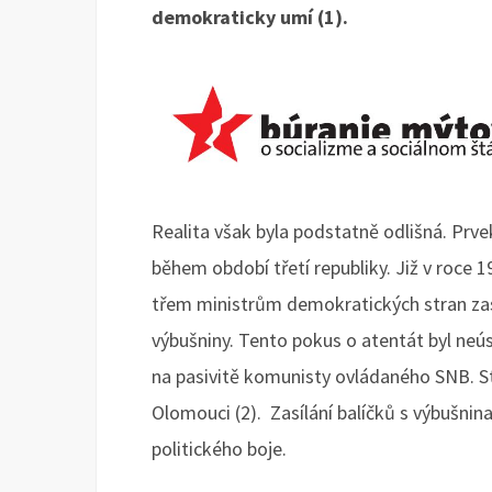
demokraticky umí (1).
Realita však byla podstatně odlišná. Prve
během období třetí republiky. Již v roce 
třem ministrům demokratických stran zas
výbušniny. Tento pokus o atentát byl neú
na pasivitě komunisty ovládaného SNB. St
Olomouci (2). Zasílání balíčků s výbušnin
politického boje.