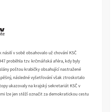
k násilí v sobě obsahovalo už chování KSČ
1947 proběhla tzv. krčmáňská aféra, kdy byly
lány poštou krabičky obsahující nastražené
spěšný, následné vyšetřování však ztroskotalo
opy ukazovaly na krajský sekretariát KSČ v
ami lze jen stěží označit za demokratickou cestu