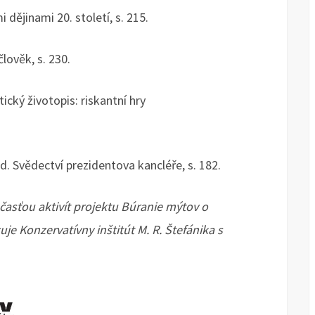
dějinami 20. století, s. 215.
člověk, s. 230.
ický životopis: riskantní hry
. Svědectví prezidentova kancléře, s. 182.
účasťou aktivít projektu Búranie mýtov o
uje Konzervatívny inštitút M. R. Štefánika s