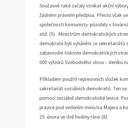
Současně také začaly vznikat akční výbor
žádném právním předpisu. Přesto však sehr
společnosti komunisty: působily v továrná
atd. (5). Ministrům demokratických stran
demokraté byli vyháněni ze sekretariátů sv
zabavování tiskovin demokratických stran
000 výtisků Svobodného slova – deníku nár
Příkladem použití represivních složek ko
sekretariát sociálních demokratů. Ten se
pomocí sociálně demokratické levice. Pos
pravice pod vedením ministra Majera a ko
25. února ve dvě hodiny ráno (8).