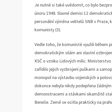
Je nutné si také uvědomit, co bylo bezpros
únoru 1948. Slavné demisi 12 demokratick
personální výměna velitelů SNB v Praze, k
komunisty (3).
Vedle toho, že komunisté využili během př
demokratickým silám ani vlastní ozbrojen
KSČ o vzniku Lidových milic. Ministerstvo
zařídilo jejich vyzbrojení puškami a samop
monopol na výstavbu vojenských a polovoj
dokonce nebyla nikdy podepřena žádným z
demonstracemi a stávkami okamžitě stal
Beneše. Země se ocitla prakticky na prah