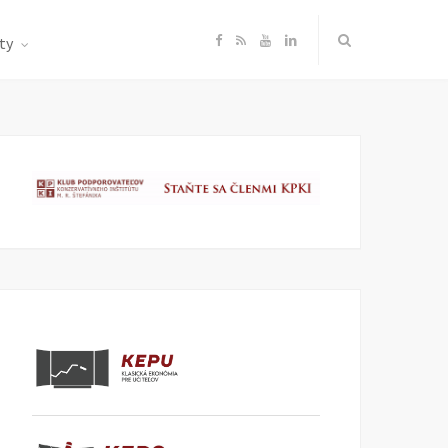
F
R
Y
L
ty
a
S
o
i
c
S
u
n
e
T
k
b
u
e
o
b
d
o
e
I
k
n