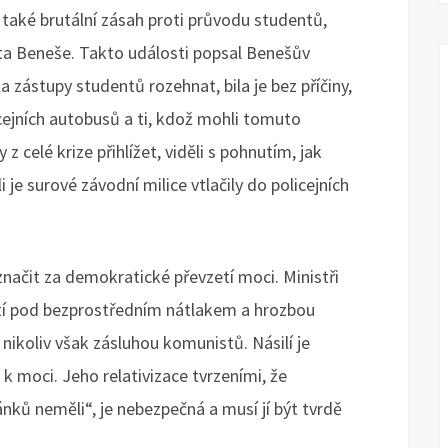
 také brutální zásah proti průvodu studentů,
nta Beneše. Takto události popsal Benešův
a zástupy studentů rozehnat, bila je bez příčiny,
cejních autobusů a ti, kdož mohli tomuto
 celé krize přihlížet, viděli s pohnutím, jak
i je surové závodní milice vtlačily do policejních
značit za demokratické převzetí moci. Ministři
utí pod bezprostředním nátlakem a hrozbou
nikoliv však zásluhou komunistů. Násilí je
k moci. Jeho relativizace tvrzeními, že
ánků neměli“, je nebezpečná a musí jí být tvrdě