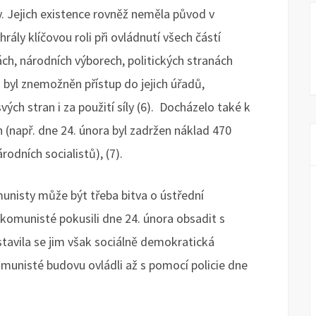
y. Jejich existence rovněž neměla původ v
ály klíčovou roli při ovládnutí všech částí
ch, národních výborech, politických stranách
 byl znemožněn přístup do jejich úřadů,
ých stran i za použití síly (6). Docházelo také k
 (např. dne 24. února byl zadržen náklad 470
odních socialistů), (7).
munisty může být třeba bitva o ústřední
 komunisté pokusili dne 24. února obsadit s
tavila se jim však sociálně demokratická
munisté budovu ovládli až s pomocí policie dne