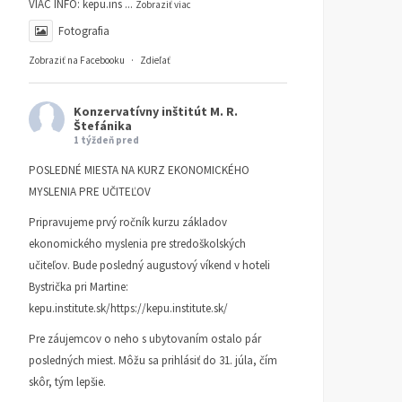
VIAC INFO:
kepu.ins
...
Zobraziť viac
Fotografia
Zobraziť na Facebooku
·
Zdieľať
Konzervatívny inštitút M. R.
Štefánika
1 týždeň pred
POSLEDNÉ MIESTA NA KURZ EKONOMICKÉHO
MYSLENIA PRE UČITEĽOV
Pripravujeme prvý ročník kurzu základov
ekonomického myslenia pre stredoškolských
učiteľov. Bude posledný augustový víkend v hoteli
Bystrička pri Martine:
kepu.institute.sk/https://kepu.institute.sk/
Pre záujemcov o neho s ubytovaním ostalo pár
posledných miest. Môžu sa prihlásiť do 31. júla, čím
skôr, tým lepšie.