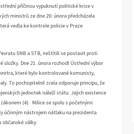
třední příčinou vypuknutí politické krize v
ých ministrů ze dne 20. února předcházela
terá vedla ke kontrole policie v Praze
evratu SNB a STB, neštítili se postavit proti
é složky. Dne 21. února rozhodl Ústřední výbor
 vnitra, které bylo kontrolované komunisty,
aly. To pochopitelně zcela odporuje principu, že
enských jednotek náleží státu. Jejich existence
ákonem (4). Milice se spolu s početnými
y účinným nástrojem nátlaku na prezidenta
u občanské války.