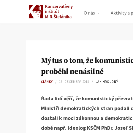
O nás
Aktivity a 
Mýtus o tom, že komunisti
proběhl nenásilně
ČLÁNKY
13. DECEMBRA 2018
JAN HROUDNÝ
Řada lidí věří, že komunistický převra
Ministři demokratických stran podali 
dostali k moci zákonnou a demokratic
době např. ideolog KSČM PhDr. Josef S