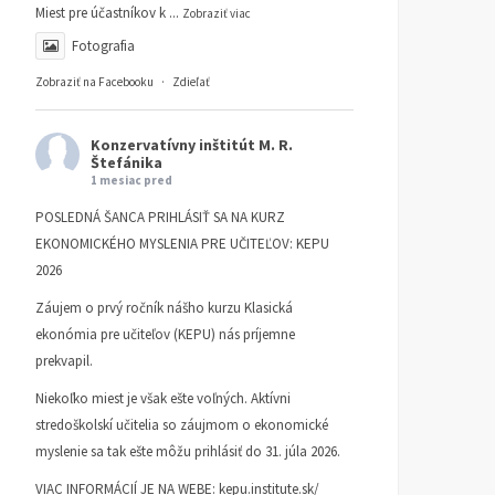
Miest pre účastníkov k
...
Zobraziť viac
Fotografia
Zobraziť na Facebooku
·
Zdieľať
Konzervatívny inštitút M. R.
Štefánika
1 mesiac pred
POSLEDNÁ ŠANCA PRIHLÁSIŤ SA NA KURZ
EKONOMICKÉHO MYSLENIA PRE UČITEĽOV: KEPU
2026
Záujem o prvý ročník nášho kurzu Klasická
ekonómia pre učiteľov (KEPU) nás príjemne
prekvapil.
Niekoľko miest je však ešte voľných. Aktívni
stredoškolskí učitelia so záujmom o ekonomické
myslenie sa tak ešte môžu prihlásiť do 31. júla 2026.
VIAC INFORMÁCIÍ JE NA WEBE:
kepu.institute.sk/