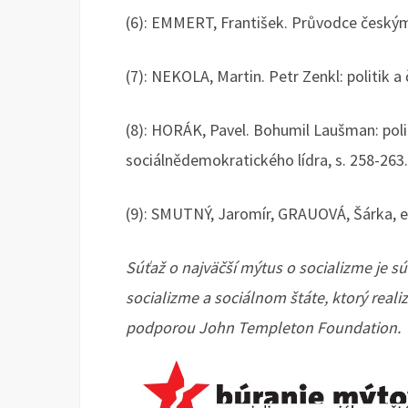
(6): EMMERT, František. Průvodce českými 
(7): NEKOLA, Martin. Petr Zenkl: politik a 
(8): HORÁK, Pavel. Bohumil Laušman: polit
sociálnědemokratického lídra, s. 258-263.
(9): SMUTNÝ, Jaromír, GRAUOVÁ, Šárka, ed
Súťaž o najväčší mýtus o socializme je s
socializme a sociálnom štáte, ktorý realiz
podporou John Templeton Foundation.