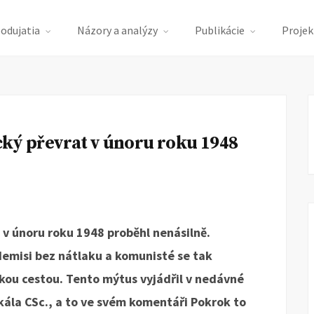
podujatia
Názory a analýzy
Publikácie
Projek
cký převrat v únoru roku 1948
t v únoru roku 1948 proběhl nenásilně.
demisi bez nátlaku a komunisté se tak
kou cestou. Tento mýtus vyjádřil v nedávné
kála CSc., a to ve svém komentáři Pokrok to