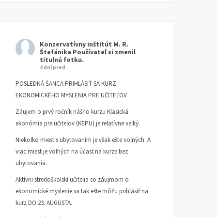
Konzervatívny inštitút M. R.
Štefánika
Používateľ si zmenil
titulnú fotku.
4 dní pred
POSLEDNÁ ŠANCA PRIHLÁSIŤ SA KURZ
EKONOMICKÉHO MYSLENIA PRE UČITEĽOV
Záujem o prvý ročník nášho kurzu Klasická
ekonómia pre učiteľov (KEPU) je relatívne veľký.
Niekoľko miest s ubytovaním je však ešte voľných. A
viac miest je voľných na účasť na kurze bez
ubytovania.
Aktívni stredoškolskí učitelia so záujmom o
ekonomické myslenie sa tak ešte môžu prihlásiť na
kurz DO 23. AUGUSTA.