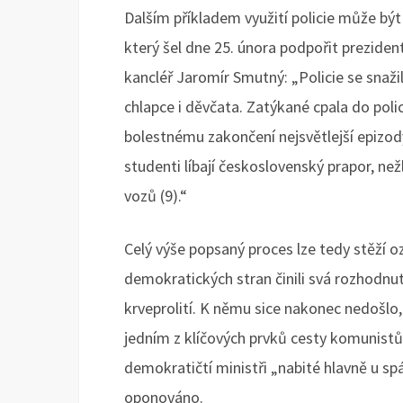
Dalším příkladem využití policie může být
který šel dne 25. února podpořit prezide
kancléř Jaromír Smutný: „Policie se snažil
chlapce i děvčata. Zatýkané cpala do poli
bolestnému zakončení nejsvětlejší epizody z
studenti líbají československý prapor, nežl
vozů (9).“
Celý výše popsaný proces lze tedy stěží o
demokratických stran činili svá rozhodn
krveprolití. K němu sice nakonec nedošlo, 
jedním z klíčových prvků cesty komunistů 
demokratičtí ministři „nabité hlavně u sp
oponováno.