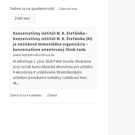
Tešíme sa na spustenie toht
...
Zobraziť viac
Zistiť viac
Konzervatívny inštitút M. R. Štefánika –
Konzervatívny inštitút M. R. Štefánika (KI)
je nezisková mimovládna organizácia –
konzervatívne orientovaný think-tank.
www.konzervativizmus.sk
KI informuje 1. júna 2026 Peter Gonda Otvárame
prvý ročník kurzu Klasická ekonómia pre učiteľov
# ekonómia # vzdelávanie Stredoškolským
učiteľom ponúkame unikátny vzdelávací kurz
ek...
Zobraziť na Facebooku
·
Zdieľať