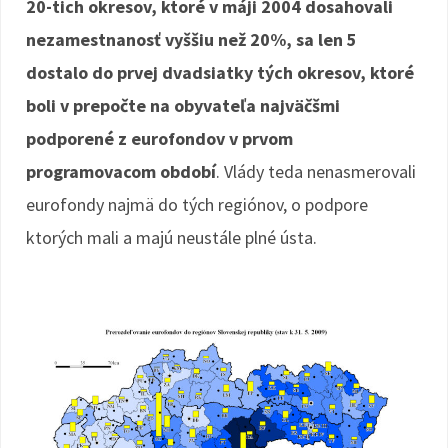
20-tich okresov, ktoré v máji 2004 dosahovali
nezamestnanosť vyššiu než 20%, sa len 5
dostalo do prvej dvadsiatky tých okresov, ktoré
boli v prepočte na obyvateľa najväčšmi
podporené z eurofondov v prvom
programovacom období
. Vlády teda nenasmerovali
eurofondy najmä do tých regiónov, o podpore
ktorých mali a majú neustále plné ústa.