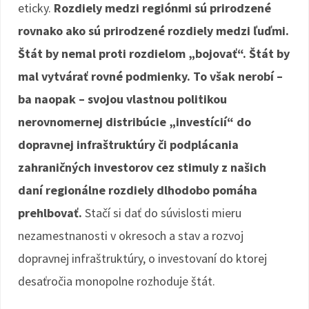
eticky.
Rozdiely medzi regiónmi sú prirodzené
rovnako ako sú prirodzené rozdiely medzi ľuďmi.
Štát by nemal proti rozdielom „bojovať“. Štát by
mal vytvárať rovné podmienky. To však nerobí –
ba naopak – svojou vlastnou politikou
nerovnomernej distribúcie „investícií“ do
dopravnej infraštruktúry či podplácania
zahraničných investorov cez stimuly z našich
daní regionálne rozdiely dlhodobo pomáha
prehlbovať.
Stačí si dať do súvislosti mieru
nezamestnanosti v okresoch a stav a rozvoj
dopravnej infraštruktúry, o investovaní do ktorej
desaťročia monopolne rozhoduje štát.