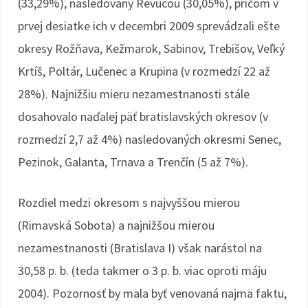
(33,29%), nasledovaný Revúcou (30,05%), pričom v
prvej desiatke ich v decembri 2009 sprevádzali ešte
okresy Rožňava, Kežmarok, Sabinov, Trebišov, Veľký
Krtíš, Poltár, Lučenec a Krupina (v rozmedzí 22 až
28%). Najnižšiu mieru nezamestnanosti stále
dosahovalo naďalej päť bratislavských okresov (v
rozmedzí 2,7 až 4%) nasledovaných okresmi Senec,
Pezinok, Galanta, Trnava a Trenčín (5 až 7%).
Rozdiel medzi okresom s najvyššou mierou
(Rimavská Sobota) a najnižšou mierou
nezamestnanosti (Bratislava I) však narástol na
30,58 p. b. (teda takmer o 3 p. b. viac oproti máju
2004). Pozornosť by mala byť venovaná najmä faktu,