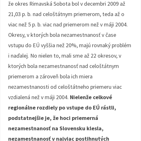
že okres Rimavská Sobota bol v decembri 2009 až
21,03 p. b. nad celoštátnym priemerom, teda až o
viac než 5 p. b. viac nad priemerom než v máji 2004.
Okresy, v ktorých bola nezamestnanosť v čase
vstupu do EÚ vyššia než 20%, majú rovnaký problém
i naďalej. No nielen to, mali sme až 22 okresov, v
ktorých bola nezamestnanosť nad celoštátnym
priemerom a zároveň bola ich miera
nezamestnanosti od celoštátneho priemeru viac
vzdialená než v máji 2004.
Nielenže celkové
regionálne rozdiely po vstupe do EÚ rástli,
podstatnejšie je, že hoci priemerná
nezamestnanosť na Slovensku klesla,
nezamestnanosť v najviac postihnutých