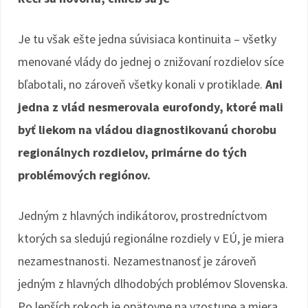
Je tu však ešte jedna súvisiaca kontinuita – všetky
menované vlády do jednej o znižovaní rozdielov síce
bľabotali, no zároveň všetky konali v protiklade.
Ani
jedna z vlád nesmerovala eurofondy, ktoré mali
byť liekom na vládou diagnostikovanú chorobu
regionálnych rozdielov, primárne do tých
problémových regiónov.
Jedným z hlavných indikátorov, prostredníctvom
ktorých sa sledujú regionálne rozdiely v EÚ, je miera
nezamestnanosti. Nezamestnanosť je zároveň
jedným z hlavných dlhodobých problémov Slovenska.
Po lepších rokoch je opätovne na vzostupe a miera