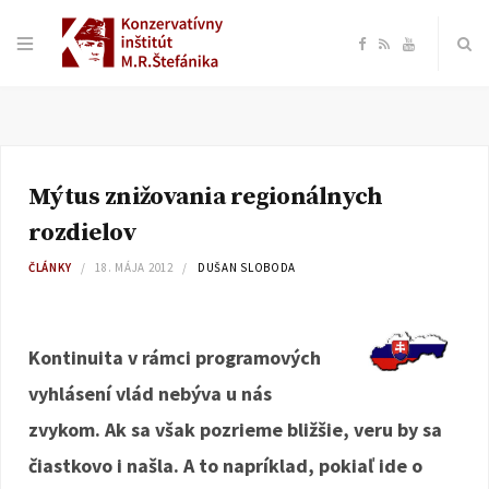
F
R
Y
a
S
o
c
S
u
Mýtus znižovania regionálnych
e
T
rozdielov
b
u
ČLÁNKY
18. MÁJA 2012
DUŠAN SLOBODA
o
b
Kontinuita v rámci programových
o
e
vyhlásení vlád nebýva u nás
k
zvykom. Ak sa však pozrieme bližšie, veru by sa
čiastkovo i našla. A to napríklad, pokiaľ ide o