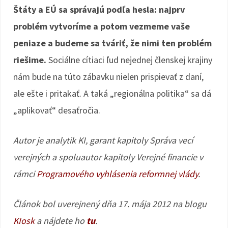
Štáty a EÚ sa správajú podľa hesla: najprv
problém vytvoríme a potom vezmeme vaše
peniaze a budeme sa tváriť, že nimi ten problém
riešime.
Sociálne cítiaci ľud nejednej členskej krajiny
nám bude na túto zábavku nielen prispievať z daní,
ale ešte i pritakať. A taká „regionálna politika“ sa dá
„aplikovať“ desaťročia.
Autor je analytik KI, garant kapitoly Správa vecí
verejných a spoluautor kapitoly Verejné financie v
rámci
Programového vyhlásenia reformnej vlády
.
Článok bol uverejnený dňa 17. mája 2012 na blogu
KIosk
a nájdete ho
tu
.