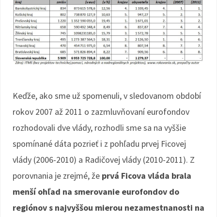
Keďže, ako sme už spomenuli, v sledovanom období
rokov 2007 až 2011 o zazmluvňovaní eurofondov
rozhodovali dve vlády, rozhodli sme sa na vyššie
spomínané dáta pozrieť i z pohľadu prvej Ficovej
vlády (2006-2010) a Radičovej vlády (2010-2011). Z
porovnania je zrejmé, že
prvá Ficova vláda brala
menší ohľad na smerovanie eurofondov do
regiónov s najvyššou mierou nezamestnanosti na