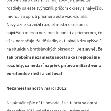
rozdiely sa ešte zvýraznili, pričom okresy s najvyššou
mierou sa oproti priemeru ešte viac vzdialili.
Nevýrazne sa znížil rozdiel medzi okresom s
najnižšou mierou nezamestnanosti a priemerom, čo
však naznačuje, že dôsledky aktuálnej krízy vplývajú i
na situáciu v bratislavských okresoch.
Je zjavné, že
tak problém nezamestnanosti ako i regionálne
rozdiely, sa nedarí napriek prílevu miliárd eur z
eurofondov riešiť a znižovať.
Nezamestnanosť v marci 2012
Najaktuálnejšie dáta hovoria, že situácia sa oproti
decembru 2011 veľmi nezmenila – priemerná