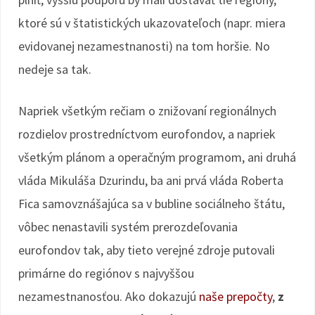
ktoré sú v štatistických ukazovateľoch (napr. miera
evidovanej nezamestnanosti) na tom horšie. No
nedeje sa tak.
Napriek všetkým rečiam o znižovaní regionálnych
rozdielov prostredníctvom eurofondov, a napriek
všetkým plánom a operačným programom, ani druhá
vláda Mikuláša Dzurindu, ba ani prvá vláda Roberta
Fica samovznášajúca sa v bubline sociálneho štátu,
vôbec nenastavili systém prerozdeľovania
eurofondov tak, aby tieto verejné zdroje putovali
primárne do regiónov s najvyššou
nezamestnanosťou. Ako dokazujú
naše prepočty
,
z