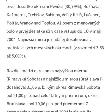
prvej desiatke okresmi Revúca (30,79%), Rožňava,
Kežmarok, Trebišov, Sabinov, Veľký Krtíš, Lučenec,
Poltár, Vranov nad Topľou. Až osem z menovaných
bolo v prvej desiatke už v čase vstupu do EÚ v máji
2004. Najnižšia miera je naďalej dosahovaná v
bratislavských mestských okresoch (v rozmedzí 3,53
až 5,60%).
Rozdiel medzi okresom s najvyššou mierou
(Rimavská Sobota) a najnižšou mierou (Bratislava I)
dosahoval 31,06 p. b. Kým okres Rimavská Sobota
bol 21,00 p. b. nad celoštátnym priemerom, okres
Bratislava I bol 10,06 p. b. pod priemerom. Z
porovnania s dátami za máj 2004 je zjavné, že