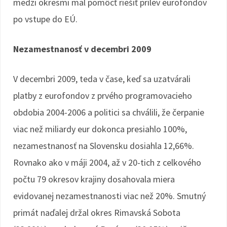
medzi okresmi mal pomôcť riešiť prílev eurofondov
po vstupe do EÚ.
Nezamestnanosť v decembri 2009
V decembri 2009, teda v čase, keď sa uzatvárali
platby z eurofondov z prvého programovacieho
obdobia 2004-2006 a politici sa chválili, že čerpanie
viac než miliardy eur dokonca presiahlo 100%,
nezamestnanosť na Slovensku dosiahla 12,66%.
Rovnako ako v máji 2004, až v 20-tich z celkového
počtu 79 okresov krajiny dosahovala miera
evidovanej nezamestnanosti viac než 20%. Smutný
primát naďalej držal okres Rimavská Sobota