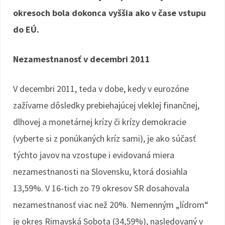
okresoch bola dokonca vyššia ako v čase vstupu
do EÚ.
Nezamestnanosť v decembri 2011
V decembri 2011, teda v dobe, kedy v eurozóne
zažívame dôsledky prebiehajúcej vleklej finančnej,
dlhovej a monetárnej krízy či krízy demokracie
(vyberte si z ponúkaných kríz sami), je ako súčasť
týchto javov na vzostupe i evidovaná miera
nezamestnanosti na Slovensku, ktorá dosiahla
13,59%. V 16-tich zo 79 okresov SR dosahovala
nezamestnanosť viac než 20%. Nemenným „lídrom“
je okres Rimavská Sobota (34,59%), nasledovaný v