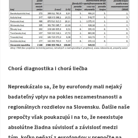
Chorá diagnostika i chorá liečba
Nepreukázalo sa, že by eurofondy mali nejaký
badateľný vplyv na pokles nezamestnanosti a
regionálnych rozdielov na Slovensku. Ďalšie naše
prepočty však poukazujú i na to, že neexistuje
absolútne žiadna súvislosť a závislosť medzi
tým, koľko peňazí z eurofondov v prepočte na