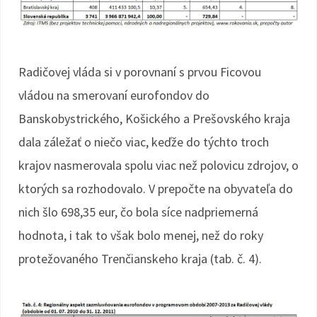
Radičovej vláda si v porovnaní s prvou Ficovou
vládou na smerovaní eurofondov do
Banskobystrického, Košického a Prešovského kraja
dala záležať o niečo viac, keďže do týchto troch
krajov nasmerovala spolu viac než polovicu zdrojov, o
ktorých sa rozhodovalo. V prepočte na obyvateľa do
nich šlo 698,35 eur, čo bola síce nadpriemerná
hodnota, i tak to však bolo menej, než do roky
protežovaného Trenčianskeho kraja (tab. č. 4).