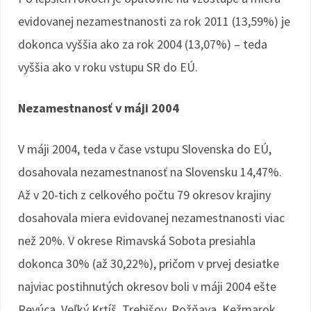
evidovanej nezamestnanosti za rok 2011 (13,59%) je
dokonca vyššia ako za rok 2004 (13,07%) – teda
vyššia ako v roku vstupu SR do EÚ.
Nezamestnanosť v máji 2004
V máji 2004, teda v čase vstupu Slovenska do EÚ,
dosahovala nezamestnanosť na Slovensku 14,47%.
Až v 20-tich z celkového počtu 79 okresov krajiny
dosahovala miera evidovanej nezamestnanosti viac
než 20%. V okrese Rimavská Sobota presiahla
dokonca 30% (až 30,22%), pričom v prvej desiatke
najviac postihnutých okresov boli v máji 2004 ešte
Revúca, Veľký Krtíš, Trebišov, Rožňava, Kežmarok,