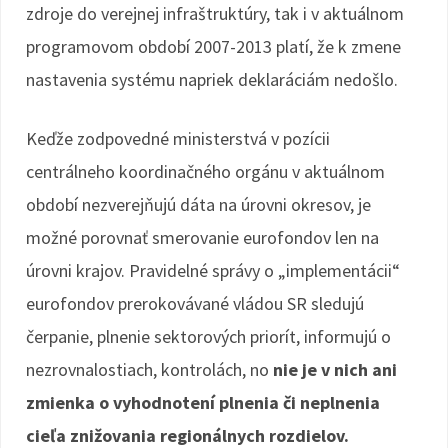
zdroje do verejnej infraštruktúry, tak i v aktuálnom
programovom období 2007-2013 platí, že k zmene
nastavenia systému napriek deklaráciám nedošlo.
Keďže zodpovedné ministerstvá v pozícii
centrálneho koordinačného orgánu v aktuálnom
období nezverejňujú dáta na úrovni okresov, je
možné porovnať smerovanie eurofondov len na
úrovni krajov. Pravidelné správy o „implementácii“
eurofondov prerokovávané vládou SR sledujú
čerpanie, plnenie sektorových priorít, informujú o
nezrovnalostiach, kontrolách, no
nie je v nich ani
zmienka o vyhodnotení plnenia či neplnenia
cieľa znižovania regionálnych rozdielov.