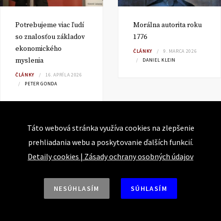
Potrebujeme viac ľudí
Morálna autorita roku
so znalosťou základov
1776
ekonomického
ČLÁNKY
9. MARCA 2026
myslenia
DANIEL KLEIN
ČLÁNKY
16. APRÍLA 2026
PETER GONDA
Táto webová stránka využíva cookies na zlepšenie
prehliadania webu a poskytovanie ďalších funkcií.
Detaily cookies
|
Zásady ochrany osobných údajov
NESÚHLASÍM
SÚHLASÍM