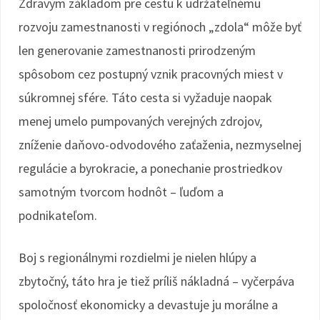
Zdravým základom pre cestu k udržateľnému
rozvoju zamestnanosti v regiónoch „zdola“ môže byť
len generovanie zamestnanosti prirodzeným
spôsobom cez postupný vznik pracovných miest v
súkromnej sfére. Táto cesta si vyžaduje naopak
menej umelo pumpovaných verejných zdrojov,
zníženie daňovo-odvodového zaťaženia, nezmyselnej
regulácie a byrokracie, a ponechanie prostriedkov
samotným tvorcom hodnôt – ľuďom a
podnikateľom.
Boj s regionálnymi rozdielmi je nielen hlúpy a
zbytočný, táto hra je tiež príliš nákladná – vyčerpáva
spoločnosť ekonomicky a devastuje ju morálne a