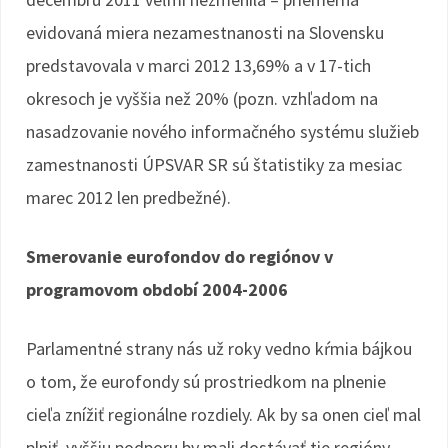
evidovaná miera nezamestnanosti na Slovensku
predstavovala v marci 2012 13,69% a v 17-tich
okresoch je vyššia než 20% (pozn. vzhľadom na
nasadzovanie nového informačného systému služieb
zamestnanosti ÚPSVAR SR sú štatistiky za mesiac
marec 2012 len predbežné).
Smerovanie eurofondov do regiónov v
programovom období 2004-2006
Parlamentné strany nás už roky vedno kŕmia bájkou
o tom, že eurofondy sú prostriedkom na plnenie
cieľa znížiť regionálne rozdiely. Ak by sa onen cieľ mal
plniť, vyššiu podporu by mali dostávať tie regióny,