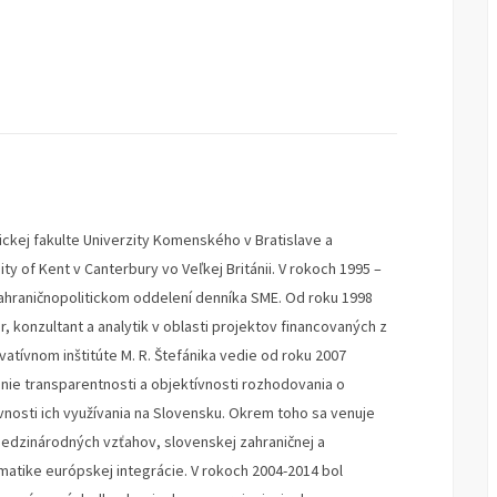
fickej fakulte Univerzity Komenského v Bratislave a
y of Kent v Canterbury vo Veľkej Británii. V rokoch 1995 –
ahraničnopolitickom oddelení denníka SME. Od roku 1998
 konzultant a analytik v oblasti projektov financovaných z
atívnom inštitúte M. R. Štefánika vedie od roku 2007
ie transparentnosti a objektívnosti rozhodovania o
vnosti ich využívania na Slovensku. Okrem toho sa venuje
edzinárodných vzťahov, slovenskej zahraničnej a
matike európskej integrácie. V rokoch 2004-2014 bol