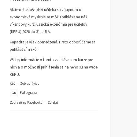
Aktívni stredoškolskí učitelia so záujmom o
ekonomické myslenie sa môžu prihlásiť na náš
víkendový kurz Klasická ekonómia pre učiteľov
(KEPU) 2026 do 31. JÚLA.
Kapacita je však obmedzená. Preto odporúčame sa
prihlásiť čím skôr.
Všetky informácie o tomto vzdelávacom kurze pre
nich a o možnosti prihlásenia sa na neho sú na webe
KEPU:
kep
...
Zobraziť viac
Fotografia
Zobraziť na Facebooku
·
Zdieľať