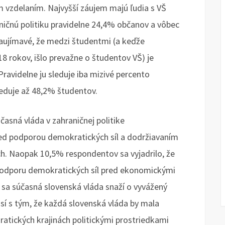
im vzdelaním. Najvyšší záujem majú ľudia s VŠ
aničnú politiku pravidelne 24,4% občanov a vôbec
zaujímavé, že medzi študentmi (a keďže
8 rokov, išlo prevažne o študentov VŠ) je
Pravidelne ju sleduje iba mizivé percento
eduje až 48,2% študentov.
asná vláda v zahraničnej politike
d podporou demokratických síl a dodržiavaním
ách. Naopak 10,5% respondentov sa vyjadrilo, že
podporu demokratických síl pred ekonomickými
a súčasná slovenská vláda snaží o vyvážený
sí s tým, že každá slovenská vláda by mala
atických krajinách politickými prostriedkami