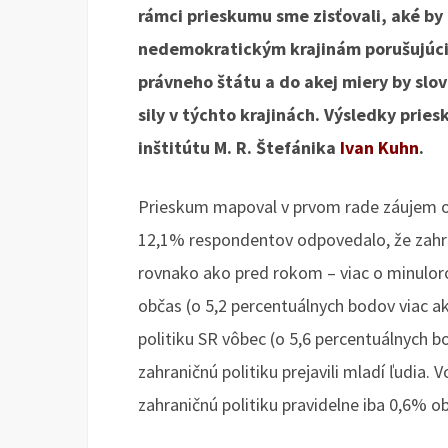
rámci prieskumu sme zisťovali, aké by 
nedemokratickým krajinám porušujúci
právneho štátu a do akej miery by sl
sily v týchto krajinách. Výsledky pri
inštitútu M. R. Štefánika
Ivan Kuhn
.
Prieskum mapoval v prvom rade záujem ob
12,1% respondentov odpovedalo, že zahran
rovnako ako pred rokom – viac o minulo
občas (o 5,2 percentuálnych bodov viac a
politiku SR vôbec (o 5,6 percentuálnych 
zahraničnú politiku prejavili mladí ľudia.
zahraničnú politiku pravidelne iba 0,6% 