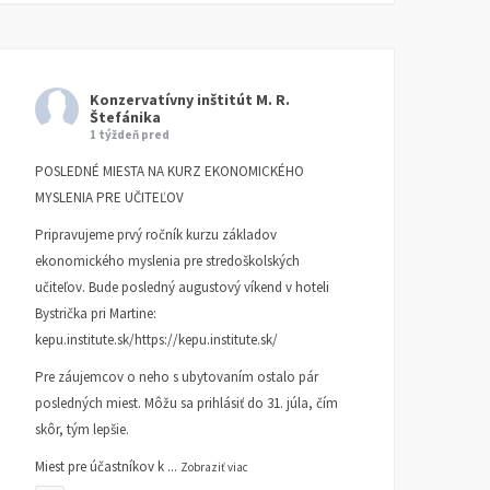
Konzervatívny inštitút M. R.
Štefánika
1 týždeň pred
POSLEDNÉ MIESTA NA KURZ EKONOMICKÉHO
MYSLENIA PRE UČITEĽOV
Pripravujeme prvý ročník kurzu základov
ekonomického myslenia pre stredoškolských
učiteľov. Bude posledný augustový víkend v hoteli
Bystrička pri Martine:
kepu.institute.sk/https://kepu.institute.sk/
Pre záujemcov o neho s ubytovaním ostalo pár
posledných miest. Môžu sa prihlásiť do 31. júla, čím
skôr, tým lepšie.
Miest pre účastníkov k
...
Zobraziť viac