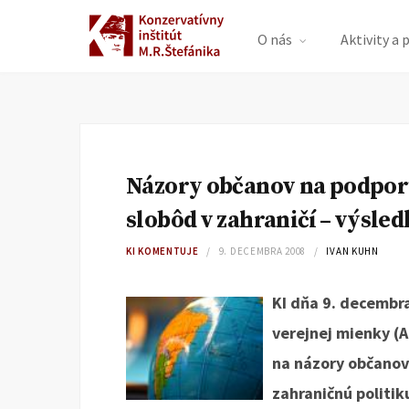
O nás
Aktivity a 
Názory občanov na podpor
slobôd v zahraničí – výsl
KI KOMENTUJE
9. DECEMBRA 2008
IVAN KUHN
KI dňa 9. decembr
verejnej mienky (
na názory občanov
zahraničnú politik