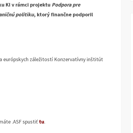
u KI v rámci projektu
Podpora pre
ničnú politiku
, ktorý finančne podporil
y a európskych záležitostí Konzervatívny inštitút
máte .ASF spustiť
tu
.