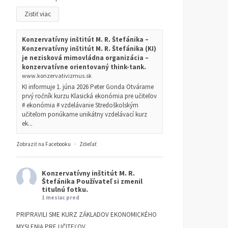
Zistiť viac
Konzervatívny inštitút M. R. Štefánika –
Konzervatívny inštitút M. R. Štefánika (KI)
je nezisková mimovládna organizácia –
konzervatívne orientovaný think-tank.
www.konzervativizmus.sk
KI informuje 1. júna 2026 Peter Gonda Otvárame
prvý ročník kurzu Klasická ekonómia pre učiteľov
# ekonómia # vzdelávanie Stredoškolským
učiteľom ponúkame unikátny vzdelávací kurz
ek...
Zobraziť na Facebooku
·
Zdieľať
Konzervatívny inštitút M. R.
Štefánika
Používateľ si zmenil
titulnú fotku.
1 mesiac pred
PRIPRAVILI SME KURZ ZÁKLADOV EKONOMICKÉHO
MYSLENIA PRE UČITEĽOV