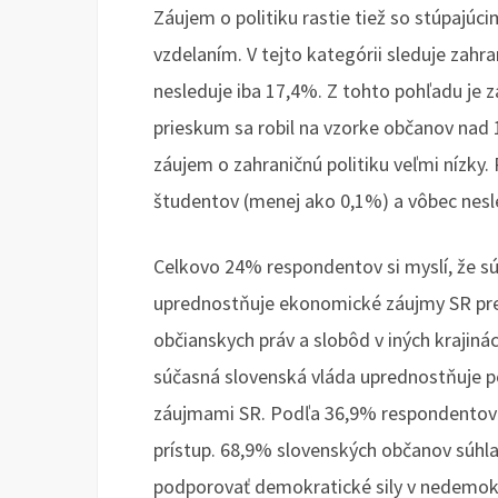
Záujem o politiku rastie tiež so stúpajúc
vzdelaním. V tejto kategórii sleduje zahr
nesleduje iba 17,4%. Z tohto pohľadu je 
prieskum sa robil na vzorke občanov nad 1
záujem o zahraničnú politiku veľmi nízky. 
študentov (menej ako 0,1%) a vôbec nesl
Celkovo 24% respondentov si myslí, že súč
uprednostňuje ekonomické záujmy SR pre
občianskych práv a slobôd v iných krajin
súčasná slovenská vláda uprednostňuje 
záujmami SR. Podľa 36,9% respondentov s
prístup. 68,9% slovenských občanov súhla
podporovať demokratické sily v nedemokr