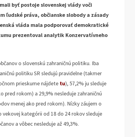
mali byť postoje slovenskej vlády voči
m ľudské práva, občianske slobody a zásady
ovenská vláda mala podporovať demokratické
eskumu prezentoval analytik Konzervatívneho
čanov o slovenskú zahraničnú politiku. Iba
ičnú politiku SR sledujú pravidelne (takmer
ročnom prieskume nájdete
tu
), 57,2% ju sleduje
ko pred rokom) a 29,9% nesleduje zahraničnú
bodov menej ako pred rokom). Nízky záujem o
 Vo vekovej kategórii od 18 do 24 rokov sleduje
občanov a vôbec nesleduje až 49,3%.