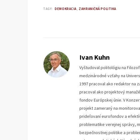
TAGY:
DEMOKRACIA
ZAHRANIČNÁ POLITIKA
Ivan Kuhn
Vyštudoval politológiu na Filozo
medzinárodné vzťahy na Universit
1997 pracoval ako redaktor na z
pracoval ako projektový manažér,
fondov Európskej únie. V Konzerv
projekt zameraný na monitorovan
prideľovaní eurofondov a efektí
problematike verejnej správy, m
bezpečnostnej politike a proble