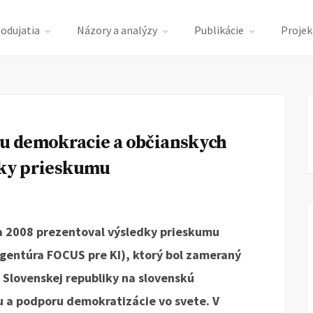
podujatia
Názory a analýzy
Publikácie
Projek
u demokracie a občianskych
edky prieskumu
a 2008 prezentoval výsledky prieskumu
Agentúra FOCUS pre KI), ktorý bol zameraný
 Slovenskej republiky na slovenskú
u a podporu demokratizácie vo svete. V