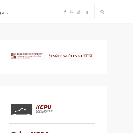
F
R
Y
L
ty
a
S
o
i
c
S
u
n
e
T
k
b
u
e
o
b
d
o
e
I
k
n