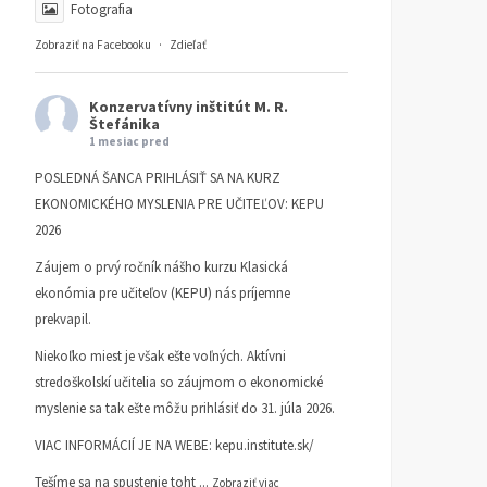
Fotografia
Zobraziť na Facebooku
·
Zdieľať
Konzervatívny inštitút M. R.
Štefánika
1 mesiac pred
POSLEDNÁ ŠANCA PRIHLÁSIŤ SA NA KURZ
EKONOMICKÉHO MYSLENIA PRE UČITEĽOV: KEPU
2026
Záujem o prvý ročník nášho kurzu Klasická
ekonómia pre učiteľov (KEPU) nás príjemne
prekvapil.
Niekoľko miest je však ešte voľných. Aktívni
stredoškolskí učitelia so záujmom o ekonomické
myslenie sa tak ešte môžu prihlásiť do 31. júla 2026.
VIAC INFORMÁCIÍ JE NA WEBE:
kepu.institute.sk/
Tešíme sa na spustenie toht
...
Zobraziť viac