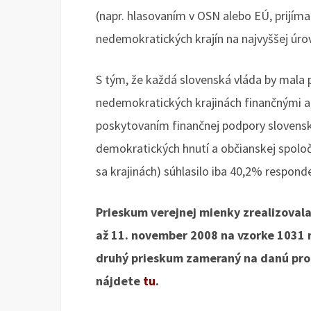
(napr. hlasovaním v OSN alebo EÚ, prijím
nedemokratických krajín na najvyššej úrovn
S tým, že každá slovenská vláda by mala 
nedemokratických krajinách finančnými a
poskytovaním finančnej podpory slovensk
demokratických hnutí a občianskej spolo
sa krajinách) súhlasilo iba 40,2% respond
Prieskum verejnej mienky zrealizoval
až 11. november 2008 na vzorke 1031 r
druhý prieskum zameraný na danú pro
nájdete
tu
.