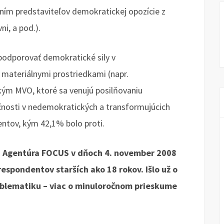
aním predstaviteľov demokratickej opozície z
i, a pod.).
podporovať demokratické sily v
 materiálnymi prostriedkami (napr.
ým MVO, ktoré sa venujú posilňovaniu
čnosti v nedemokratických a transformujúcich
entov, kým 42,1% bolo proti.
a Agentúra FOCUS v dňoch 4. november 2008
espondentov starších ako 18 rokov. Išlo už o
blematiku – viac o minuloročnom prieskume