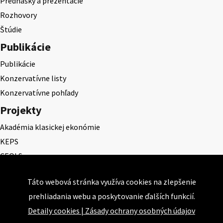
Prednášky a prezentácie
Rozhovory
Štúdie
Publikácie
Publikácie
Konzervatívne listy
Konzervatívne pohľady
Projekty
Akadémia klasickej ekonómie
KEPS
CEQLS
Cena Dominika Tatarku
Táto webová stránka využíva cookies na zlepšenie
Cena Ernesta Valka
prehliadania webu a poskytovanie ďalších funkcií.
Študentská esej
Detaily cookies
|
Zásady ochrany osobných údajov
Deň daňového odbremenenia