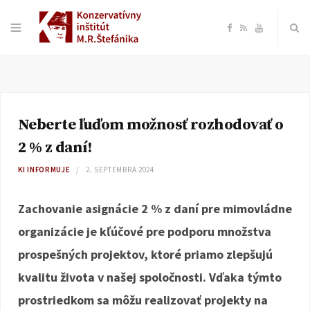
F
R
Y
a
S
o
c
S
u
Neberte ľuďom možnosť rozhodovať o
e
T
2 % z daní!
b
u
KI INFORMUJE
2. SEPTEMBRA 2024
o
b
Zachovanie asignácie 2 % z daní pre mimovládne
organizácie je kľúčové pre podporu množstva
o
e
prospešných projektov, ktoré priamo zlepšujú
k
kvalitu života v našej spoločnosti. Vďaka týmto
prostriedkom sa môžu realizovať projekty na