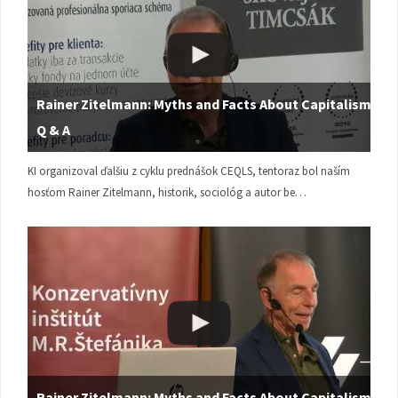
Rainer Zitelmann: Myths and Facts About Capitalism |
Q & A
KI organizoval ďalšiu z cyklu prednášok CEQLS, tentoraz bol naším
hosťom Rainer Zitelmann, historik, sociológ a autor be…
Rainer Zitelmann: Myths and Facts About Capitalism