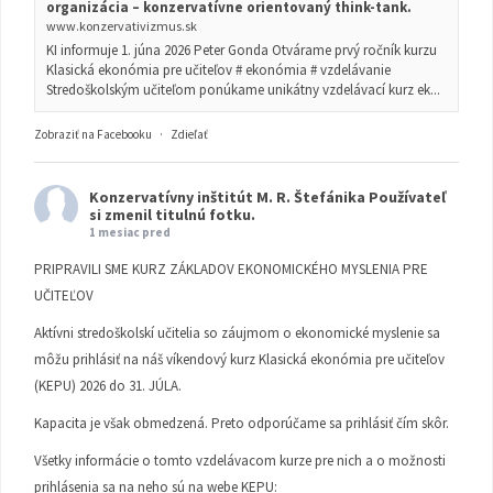
organizácia – konzervatívne orientovaný think-tank.
www.konzervativizmus.sk
KI informuje 1. júna 2026 Peter Gonda Otvárame prvý ročník kurzu
Klasická ekonómia pre učiteľov # ekonómia # vzdelávanie
Stredoškolským učiteľom ponúkame unikátny vzdelávací kurz ek...
Zobraziť na Facebooku
·
Zdieľať
Konzervatívny inštitút M. R. Štefánika
Používateľ
si zmenil titulnú fotku.
1 mesiac pred
PRIPRAVILI SME KURZ ZÁKLADOV EKONOMICKÉHO MYSLENIA PRE
UČITEĽOV
Aktívni stredoškolskí učitelia so záujmom o ekonomické myslenie sa
môžu prihlásiť na náš víkendový kurz Klasická ekonómia pre učiteľov
(KEPU) 2026 do 31. JÚLA.
Kapacita je však obmedzená. Preto odporúčame sa prihlásiť čím skôr.
Všetky informácie o tomto vzdelávacom kurze pre nich a o možnosti
prihlásenia sa na neho sú na webe KEPU: