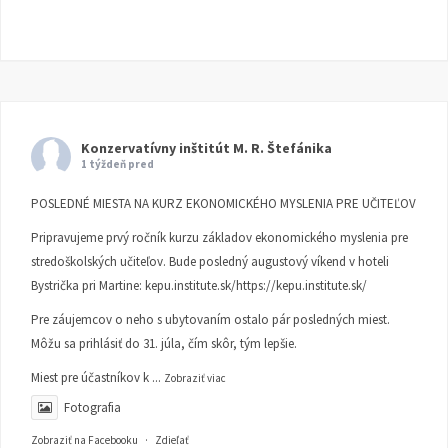
Konzervatívny inštitút M. R. Štefánika
1 týždeň pred
POSLEDNÉ MIESTA NA KURZ EKONOMICKÉHO MYSLENIA PRE UČITEĽOV
Pripravujeme prvý ročník kurzu základov ekonomického myslenia pre
stredoškolských učiteľov. Bude posledný augustový víkend v hoteli
Bystrička pri Martine:
kepu.institute.sk/https://kepu.institute.sk/
Pre záujemcov o neho s ubytovaním ostalo pár posledných miest.
Môžu sa prihlásiť do 31. júla, čím skôr, tým lepšie.
Miest pre účastníkov k
...
Zobraziť viac
Fotografia
Zobraziť na Facebooku
·
Zdieľať