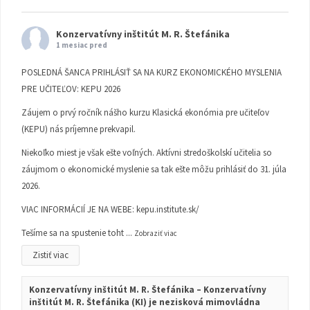
Konzervatívny inštitút M. R. Štefánika
1 mesiac pred
POSLEDNÁ ŠANCA PRIHLÁSIŤ SA NA KURZ EKONOMICKÉHO MYSLENIA
PRE UČITEĽOV: KEPU 2026
Záujem o prvý ročník nášho kurzu Klasická ekonómia pre učiteľov
(KEPU) nás príjemne prekvapil.
Niekoľko miest je však ešte voľných. Aktívni stredoškolskí učitelia so
záujmom o ekonomické myslenie sa tak ešte môžu prihlásiť do 31. júla
2026.
VIAC INFORMÁCIÍ JE NA WEBE:
kepu.institute.sk/
Tešíme sa na spustenie toht
...
Zobraziť viac
Zistiť viac
Konzervatívny inštitút M. R. Štefánika – Konzervatívny
inštitút M. R. Štefánika (KI) je nezisková mimovládna