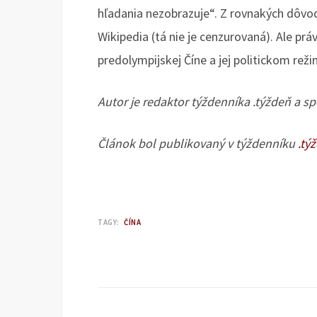
hľadania nezobrazuje“. Z rovnakých dôvodo
Wikipedia (tá nie je cenzurovaná). Ale pr
predolympijskej Číne a jej politickom reži
Autor je redaktor týždenníka .týždeň a sp
Článok bol publikovaný v týždenníku
.tý
TAGY:
ČÍNA