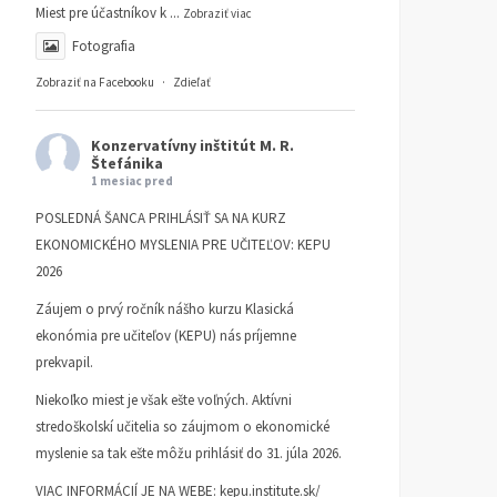
Miest pre účastníkov k
...
Zobraziť viac
Fotografia
Zobraziť na Facebooku
·
Zdieľať
Konzervatívny inštitút M. R.
Štefánika
1 mesiac pred
POSLEDNÁ ŠANCA PRIHLÁSIŤ SA NA KURZ
EKONOMICKÉHO MYSLENIA PRE UČITEĽOV: KEPU
2026
Záujem o prvý ročník nášho kurzu Klasická
ekonómia pre učiteľov (KEPU) nás príjemne
prekvapil.
Niekoľko miest je však ešte voľných. Aktívni
stredoškolskí učitelia so záujmom o ekonomické
myslenie sa tak ešte môžu prihlásiť do 31. júla 2026.
VIAC INFORMÁCIÍ JE NA WEBE:
kepu.institute.sk/