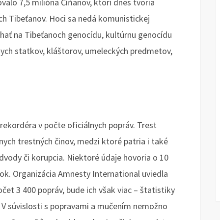
valo 7,5 milióna Číňanov, ktorí dnes tvoria
ch Tibeťanov. Hoci sa nedá komunistickej
chať na Tibeťanoch genocídu, kultúrnu genocídu
rnych statkov, kláštorov, umeleckých predmetov,
rekordéra v počte oficiálnych popráv. Trest
nych trestných činov, medzi ktoré patria i také
dvody či korupcia. Niektoré údaje hovoria o 10
rok. Organizácia Amnesty International uviedla
čet 3 400 popráv, bude ich však viac – štatistiky
é. V súvislosti s popravami a mučením nemožno