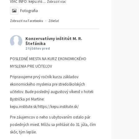
VIAC INFO:
kepu.ins
...
Zobraziť viac
Fotografia
Zobraziť na Facebooku
·
Zdieľať
Konzervatívny inštitút M. R.
Štefánika
2 týždňov pred
POSLEDNÉ MIESTA NA KURZ EKONOMICKÉHO
MYSLENIA PRE UČITEĽOV
Pripravujeme prvý ročník kurzu základov
ekonomického myslenia pre stredoškolských
učiteľov. Bude posledný augustový víkend v hoteli
Bystrička pri Martine:
kepu.institute.sk/https://kepu.institute.sk/
Pre záujemcov o neho s ubytovaním ostalo pár
posledných miest. Môžu sa prihlásiť do 31. júla, čím
skôr, tým lepšie.