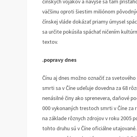
čínskych vojakov a navyše sa tam prisťaho
väčšinu oproti šiestim miliónom pôvodný
čínskej vláde dokázať priamy úmysel spá
sa určite pokúsila spáchať ničením kultú
textov.
.popravy dnes
Čínu aj dnes možno označiť za svetového 
smrti sa v Číne udeľuje dovedna za 68 rôz
nenásilné činy ako sprenevera, daňové po
000 vykonaných trestoch smrti v Číne za 
na základe rôznych zdrojov v roku 2005 po
tohto druhu sú v Číne oficiálne utajovan