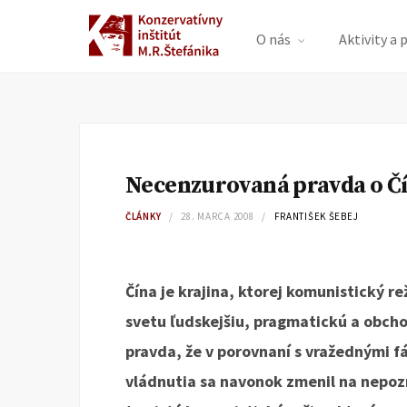
O nás
Aktivity a 
Necenzurovaná pravda o Č
ČLÁNKY
28. MARCA 2008
FRANTIŠEK ŠEBEJ
Čína je krajina, ktorej komunistický r
svetu ľudskejšiu, pragmatickú a obcho
pravda, že v porovnaní s vražednými 
vládnutia sa navonok zmenil na nepozn