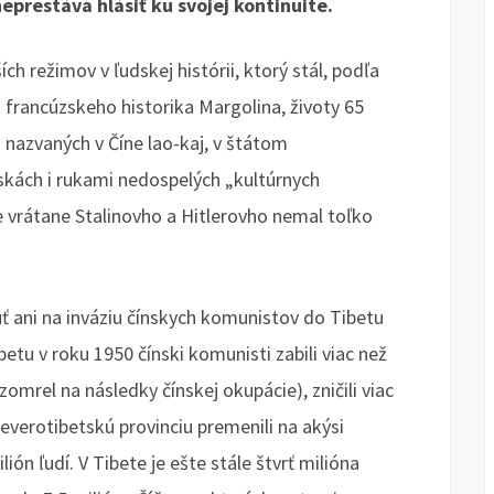
eprestáva hlásiť ku svojej kontinuite.
ch režimov v ľudskej histórii, ktorý stál, podľa
 francúzskeho historika Margolina, životy 65
h nazvaných v Číne lao-kaj, v štátom
kách i rukami nedospelých „kultúrnych
e vrátane Stalinovho a Hitlerovho nemal toľko
ani na inváziu čínskych komunistov do Tibetu
betu v roku 1950 čínski komunisti zabili viac než
zomrel na následky čínskej okupácie), zničili viac
severotibetskú provinciu premenili na akýsi
ión ľudí. V Tibete je ešte stále štvrť milióna