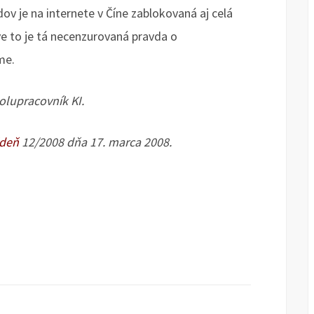
v je na internete v Číne zablokovaná aj celá
áve to je tá necenzurovaná pravda o
me.
olupracovník KI.
ždeň
12/2008 dňa 17. marca 2008.