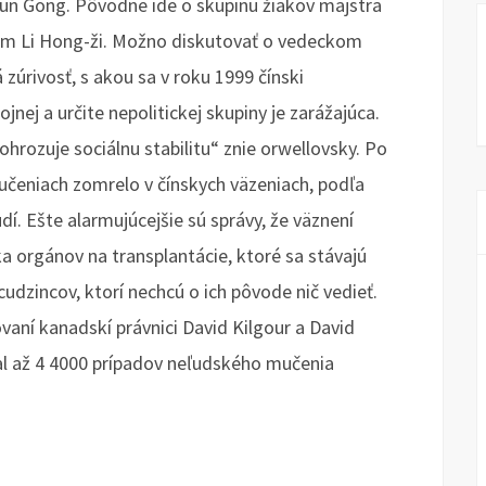
un Gong. Pôvodne ide o skupinu žiakov majstra
m Li Hong-ži. Možno diskutovať o vedeckom
 zúrivosť, s akou sa v roku 1999 čínski
jnej a určite nepolitickej skupiny je zarážajúca.
ohrozuje sociálnu stabilitu“ znie orwellovsky. Po
čeniach zomrelo v čínskych väzeniach, podľa
udí. Ešte alarmujúcejšie sú správy, že väznení
ka orgánov na transplantácie, ktoré sa stávajú
udzincov, ktorí nechcú o ich pôvode nič vedieť.
vaní kanadskí právnici David Kilgour a David
 až 4 4000 prípadov neľudského mučenia