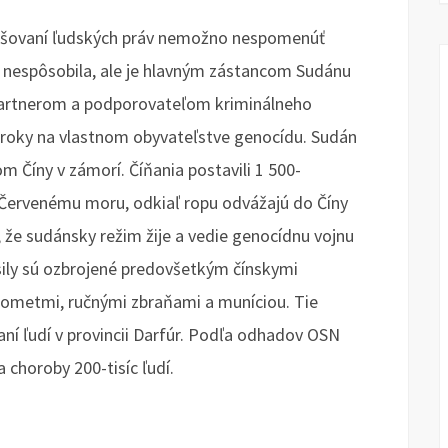
orušovaní ľudských práv nemožno nespomenúť
t nespôsobila, ale je hlavným zástancom Sudánu
partnerom a podporovateľom kriminálneho
 roky na vlastnom obyvateľstve genocídu. Sudán
 Číny v zámorí. Číňania postavili 1 500-
Červenému moru, odkiaľ ropu odvážajú do Číny
 že sudánsky režim žije a vedie genocídnu vojnu
sily sú ozbrojené predovšetkým čínskymi
uľometmi, ručnými zbraňami a muníciou. Tie
janí ľudí v provincii Darfúr. Podľa odhadov OSN
a choroby 200-tisíc ľudí.