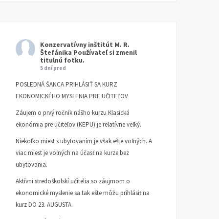
Konzervatívny inštitút M. R.
Štefánika
Používateľ si zmenil
titulnú fotku.
5 dní pred
POSLEDNÁ ŠANCA PRIHLÁSIŤ SA KURZ
EKONOMICKÉHO MYSLENIA PRE UČITEĽOV
Záujem o prvý ročník nášho kurzu Klasická
ekonómia pre učiteľov (KEPU) je relatívne veľký.
Niekoľko miest s ubytovaním je však ešte voľných. A
viac miest je voľných na účasť na kurze bez
ubytovania.
Aktívni stredoškolskí učitelia so záujmom o
ekonomické myslenie sa tak ešte môžu prihlásiť na
kurz DO 23. AUGUSTA.