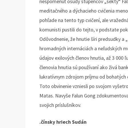
nespomenúť osudy stúpencov „sekty“ Fal
meditačného a dýchacieho cvičenia meno
pohľade na tento typ cvičení, ale vražedná
komunisti pustili do tejto, v podstate poko
Odôvodnenie, že hnutie šíri predsudky a „
hromadných internáciách a neľudských mu
údajov exilových členov hnutia, až 3 000 ľ
členovia hnutia sú používaní ako živá ban
lukratívnym zdrojom príjmu od bohatých c
Toto obvinenie vzniesli po svojom vyšetro
Matas. Navyše Falun Gong zdokumentoval
svojich príslušníkov.
.čínsky hriech Sudán