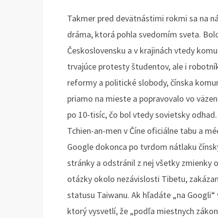
Takmer pred devätnástimi rokmi sa na n
dráma, ktorá pohla svedomím sveta. Bol
Československu a v krajinách vtedy komun
trvajúce protesty študentov, ale i robotník
reformy a politické slobody, čínska komuni
priamo na mieste a popravovalo vo väzeni
po 10-tisíc, čo bol vtedy sovietsky odhad.
Tchien-an-men v Číne oficiálne tabu a méd
Google dokonca po tvrdom nátlaku čínskyc
stránky a odstránil z nej všetky zmienky
otázky okolo nezávislosti Tibetu, zakázane
statusu Taiwanu. Ak hľadáte „na Googli“ v
ktorý vysvetlí, že „podľa miestnych zákono