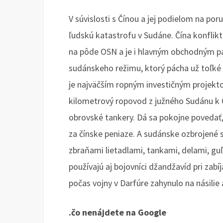
V súvislosti s Čínou a jej podielom na p
ľudskú katastrofu v Sudáne. Čína konflik
na pôde OSN a je i hlavným obchodným 
sudánskeho režimu, ktorý pácha už toľké
je najväčším ropným investičným projektom
kilometrový ropovod z južného Sudánu k 
obrovské tankery. Dá sa pokojne povedať,
za čínske peniaze. A sudánske ozbrojené 
zbraňami lietadlami, tankami, delami, g
používajú aj bojovníci džandžavíd pri zabí
počas vojny v Darfúre zahynulo na násilie 
.čo nenájdete na Google