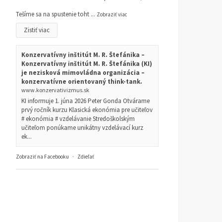
Tešíme sa na spustenie toht
...
Zobraziť viac
Zistiť viac
Konzervatívny inštitút M. R. Štefánika –
Konzervatívny inštitút M. R. Štefánika (KI)
je nezisková mimovládna organizácia –
konzervatívne orientovaný think-tank.
www.konzervativizmus.sk
KI informuje 1. júna 2026 Peter Gonda Otvárame
prvý ročník kurzu Klasická ekonómia pre učiteľov
# ekonómia # vzdelávanie Stredoškolským
učiteľom ponúkame unikátny vzdelávací kurz
ek...
Zobraziť na Facebooku
·
Zdieľať