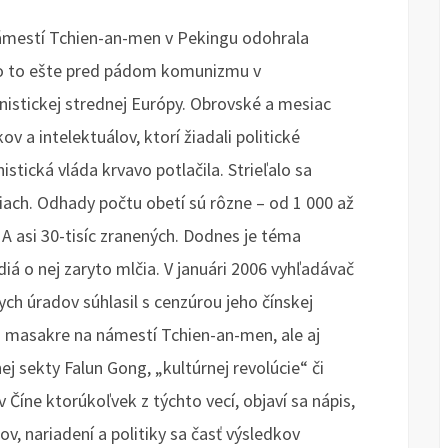
ámestí Tchien-an-men v Pekingu odohrala
o to ešte pred pádom komunizmu v
istickej strednej Európy. Obrovské a mesiac
ov a intelektuálov, ktorí žiadali politické
stická vláda krvavo potlačila. Strieľalo sa
ach. Odhady počtu obetí sú rôzne – od 1 000 až
 A asi 30-tisíc zranených. Dodnes je téma
iá o nej zaryto mlčia. V januári 2006 vyhľadávač
h úradov súhlasil s cenzúrou jeho čínskej
 o masakre na námestí Tchien-an-men, ale aj
j sekty Falun Gong, „kultúrnej revolúcie“ či
 Číne ktorúkoľvek z týchto vecí, objaví sa nápis,
v, nariadení a politiky sa časť výsledkov