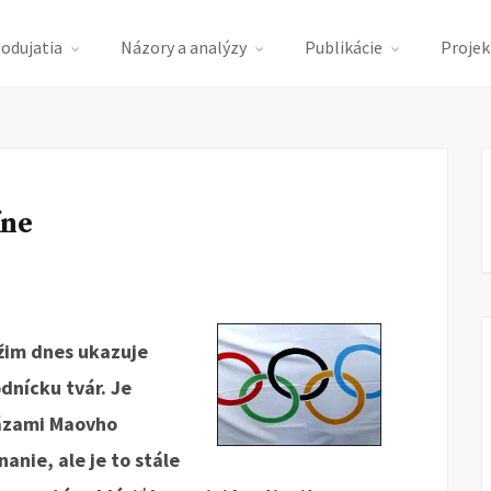
podujatia
Názory a analýzy
Publikácie
Projek
íne
ežim dnes ukazuje
dnícku tvár. Je
fázami Maovho
anie, ale je to stále