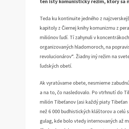
ten istý komunistický režim, ktorý sa n
Teda ku kontinuite jedného z najzverskejší
kapitoly z Čiernej knihy komunizmu z pera
miliónov ľudí. Tí zahynuli v koncentrákoc
organizovaných hladomoroch, na popravis
revolucionárov“. Žiadny iný režim na svet
ľudských obetí.
Ak vyratúvame obete, nesmieme zabudnúť 
a na to, čo nasledovalo. Po vtrhnutí do Ti
milión Tibeťanov (asi každý piaty Tibeťan 
než 6 000 budhistických kláštorov a celú 
gulag, kde bolo vtedy internovaných až mil