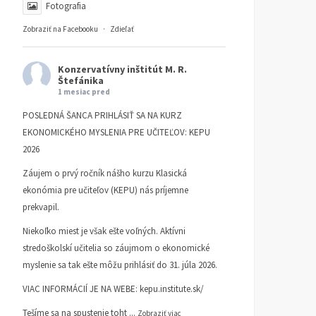
Fotografia
Zobraziť na Facebooku
·
Zdieľať
Konzervatívny inštitút M. R.
Štefánika
1 mesiac pred
POSLEDNÁ ŠANCA PRIHLÁSIŤ SA NA KURZ
EKONOMICKÉHO MYSLENIA PRE UČITEĽOV: KEPU
2026
Záujem o prvý ročník nášho kurzu Klasická
ekonómia pre učiteľov (KEPU) nás príjemne
prekvapil.
Niekoľko miest je však ešte voľných. Aktívni
stredoškolskí učitelia so záujmom o ekonomické
myslenie sa tak ešte môžu prihlásiť do 31. júla 2026.
VIAC INFORMÁCIÍ JE NA WEBE:
kepu.institute.sk/
Tešíme sa na spustenie toht
...
Zobraziť viac