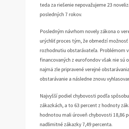
teda za riešenie nepovažujeme 23 noveliz
posledných 7 rokov.
Posledným návrhom novely zákona o verej
urýchliť proces tým, že obmedzí možnosť 
rozhodnutiu obstarávateľa. Problémom ve
financovaných z eurofondov však nie sú o
najmä zle pripravené verejné obstarávani
obstarávanie a následne znovu vyhlasov
Najvyšší podiel chybovosti podľa spôsobu
zákazkách, a to 63 percent z hodnoty zák
hodnotou mali úroveň chybovosti 18,86 p
nadlimitné zákazky 7,49 percenta.