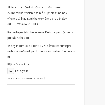
Aktívni stredoškolskí učitelia so záujmom o
ekonomické myslenie sa môžu prihlásiť na náš
víkendový kurz Klasická ekonómia pre učiteľov
(KEPU) 2026 do 31. JÚLA.
Kapacita je však obmedzená. Preto odporúčame sa
prihlásiť čím skôr.
Všetky informácie o tomto vzdelávacom kurze pre
nich a o možnosti prihlásenia sa na neho sú na webe
KEPU:
kep
...
Zobraziť viac
Fotografia
Zobraziť na Facebooku
·
Zdieľať