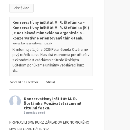
Zistiť viac
Konzervatívny inštitút M. R. Štefánika –
Konzervatívny inštitút M. R. Štefánika (KI)
je nezisková mimovládna organizácia –
konzervatívne orientovaný think-tank.
www.konzervativizmus.sk
KI informuje 1. júna 2026 Peter Gonda Otvárame
prvý ročník kurzu Klasická ekonómia pre učiteľov
# ekonómia # vzdelávanie Stredoškolským
učiteľom ponúkame unikátny vzdelávací kurz
ek...
Zobraziť na Facebooku
·
Zdieľať
Konzervatívny inštitút M. R.
Štefánika
Používateľ si zmenil
titulnú fotku.
1 mesiac pred
PRIPRAVILI SME KURZ ZÁKLADOV EKONOMICKÉHO
MYSLENIA PRE UČITEĽOV