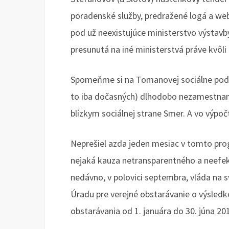
poradenské služby, predražené logá a w
pod už neexistujúce ministerstvo výstavb
presunutá na iné ministerstvá práve kvôl
Spomeňme si na Tomanovej sociálne podnik
to iba dočasných) dlhodobo nezamestnaný
blízkym sociálnej strane Smer. A vo výpo
Neprešiel azda jeden mesiac v tomto pr
nejaká kauza netransparentného a neefek
nedávno, v polovici septembra, vláda na 
Úradu pre verejné obstarávanie o výsledko
obstarávania od 1. januára do 30. júna 20