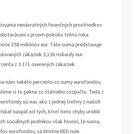
tovania nenávratných finančných prostriedkov
obstarávaní v prvom polroku tohto roka
note 258 miliónov eur. Táto suma predstavuje
lovaných zákaziek 3,136 miliardy eur.
rcenta z 3 171 overených zákaziek.
isia nám takéto percento zo sumy eurofondov,
atíme si to pekne zo štátneho rozpočtu. Teda z
 eurofondy sú viac ako z jednej tretiny z našich
skať naspäť od tých, ktorí tieto chyby urobili.
ch sociálnych podnikov však hovorí, že suma,
ov eurofondov, sa limitne blíži nule.