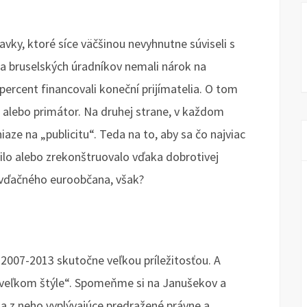
vky, ktoré síce väčšinou nevyhnutne súviseli s
a bruselských úradníkov nemali nárok na
 percent financovali koneční prijímatelia. O tom
a alebo primátor. Na druhej strane, v každom
aze na „publicitu“. Teda na to, aby sa čo najviac
vilo alebo zrekonštruovalo vďaka dobrotivej
 vďačného euroobčana, však?
007-2013 skutočne veľkou príležitosťou. A
„vo veľkom štýle“. Spomeňme si na Janušekov a
a z neho vyplývajúce predražené právne a