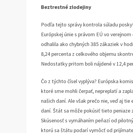
Beztrestné zlodejiny
Podľa tejto správy kontrola súladu posky
Európskej únie s právom EÚ vo verejnom 
odhalila ako chybných 385 zákaziek v hod
8,24 percenta z celkového objemu skontro
Nedostatky pritom boli nájdené v 12,4 pe
Čo z týchto čísel vyplýva? Európska kom
ktoré sme mohli čerpať, nepreplatí a zapl
našich daní. Ale však prečo nie, veď aj tie
daní. Štát sa môže pokúsiť tieto peniaze zí
Skúsenosť s vymáhaním peňazí od pilotný
ktorú sa štátu podarí vymôcť od prijímateľ