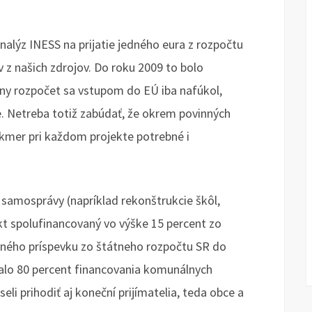
alýz INESS na prijatie jedného eura z rozpočtu
 z našich zdrojov. Do roku 2009 to bolo
ny rozpočet sa vstupom do EÚ iba nafúkol,
e. Netreba totiž zabúdať, že okrem povinných
akmer pri každom projekte potrebné i
i samosprávy (napríklad rekonštrukcie škôl,
kt spolufinancovaný vo výške 15 percent zo
ného príspevku zo štátneho rozpočtu SR do
alo 80 percent financovania komunálnych
li prihodiť aj koneční prijímatelia, teda obce a