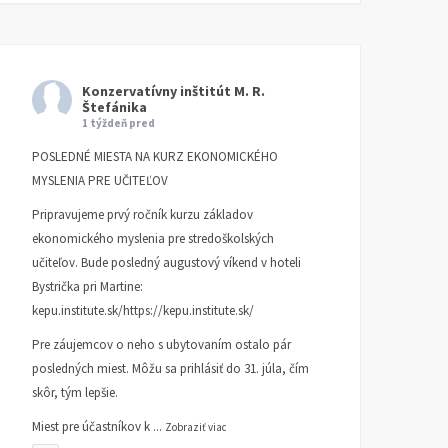
Konzervatívny inštitút M. R.
Štefánika
1 týždeň pred
POSLEDNÉ MIESTA NA KURZ EKONOMICKÉHO
MYSLENIA PRE UČITEĽOV
Pripravujeme prvý ročník kurzu základov
ekonomického myslenia pre stredoškolských
učiteľov. Bude posledný augustový víkend v hoteli
Bystrička pri Martine:
kepu.institute.sk/https://kepu.institute.sk/
Pre záujemcov o neho s ubytovaním ostalo pár
posledných miest. Môžu sa prihlásiť do 31. júla, čím
skôr, tým lepšie.
Miest pre účastníkov k
...
Zobraziť viac