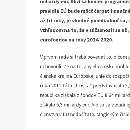
miliardy eur. Blíži sa koniec program
pravidlá EÚ bude môcť čerpať finančné
až tri roky, je vhodné poohliadnuť sa, 
vzhľadom na to, že v súčasnosti sa už 
eurofondov na roky 2014-2020.
V prvom rade si treba povedať to, o čom 
nehovorili. Že na to, aby Slovensko mohlo
členská krajina Európskej únie do rozpoč
roku 2012 táto „troška“ predstavovala 3,
republika získala z fondov EÚ 8,64 miliar
získalo 5,3 miliardy eur. Ale to sa v žiad
členstva v EÚ nedočítate. Magickým číslo