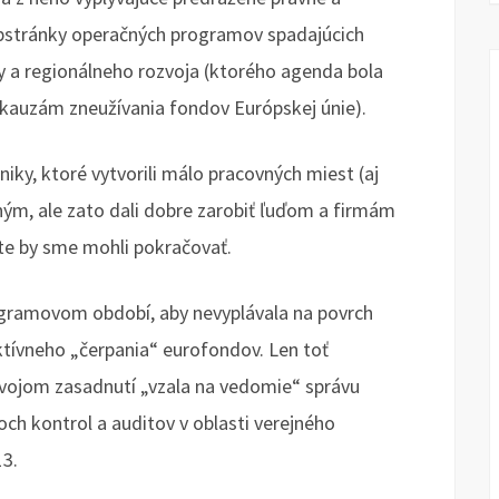
ebstránky operačných programov spadajúcich
y a regionálneho rozvoja (ktorého agenda bola
i kauzám zneužívania fondov Európskej únie).
y, ktoré vytvorili málo pracovných miest (aj
m, ale zato dali dobre zarobiť ľuďom a firmám
čte by sme mohli pokračovať.
ogramovom období, aby nevyplávala na povrch
tívneho „čerpania“ eurofondov. Len toť
svojom zasadnutí „vzala na vedomie“ správu
ch kontrol a auditov v oblasti verejného
13.