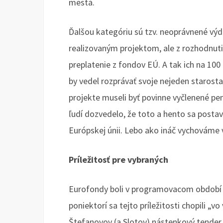
mestá.
Ďalšou kategóriu sú tzv. neoprávnené výda
realizovaným projektom, ale z rozhodnuti
preplatenie z fondov EÚ. A tak ich na 100
by vedel rozprávať svoje nejeden starost
projekte museli byť povinne vyčlenené peni
ľudí dozvedelo, že toto a hento sa posta
Európskej únii. Lebo ako ináč vychováme
Príležitosť pre vybraných
Eurofondy boli v programovacom období 2
poniektorí sa tejto príležitosti chopili 
Štefanovov (a Slotov) nástenkový tender 