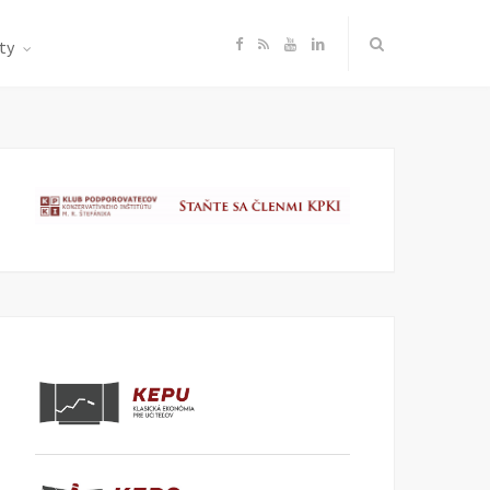
F
R
Y
L
ty
a
S
o
i
c
S
u
n
e
T
k
b
u
e
o
b
d
o
e
I
k
n