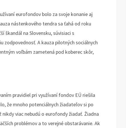
eužívaní eurofondov bolo za svoje konanie aj
Kauza nástenkového tendra sa ťahá od roku
ší škandál na Slovensku, súvisiaci s
čšiu zodpovednosť. A kauza pilotných sociálnych
entným voľbám zametená pod koberec skôr,
aním pravidiel pri využívaní fondov EÚ riešila
ilo, že mnoho potenciálnych žiadateľov si po
už nikdy viac nebudú o eurofondy žiadať. Žiadna
jväčších problémov a to verejné obstarávanie. Ak