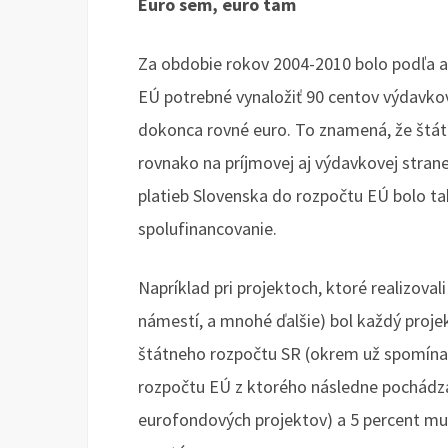
Euro sem, euro tam
Za obdobie rokov 2004-2010 bolo podľa an
EÚ potrebné vynaložiť 90 centov výdavkov
dokonca rovné euro. To znamená, že štát
rovnako na príjmovej aj výdavkovej stran
platieb Slovenska do rozpočtu EÚ bolo t
spolufinancovanie.
Napríklad pri projektoch, ktoré realizoval
námestí, a mnohé ďalšie) bol každý proje
štátneho rozpočtu SR (okrem už spomína
rozpočtu EÚ z ktorého následne pochádz
eurofondových projektov) a 5 percent muse