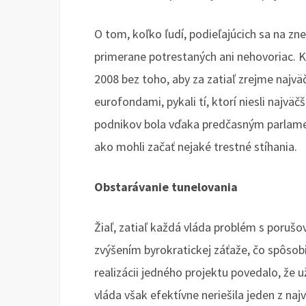
O tom, koľko ľudí, podieľajúcich sa na zn
primerane potrestaných ani nehovoriac. 
2008 bez toho, aby za zatiaľ zrejme najväč
eurofondami, pykali tí, ktorí niesli najvä
podnikov bola vďaka predčasným parlam
ako mohli začať nejaké trestné stíhania.
Obstarávanie tunelovania
Žiaľ, zatiaľ každá vláda problém s porušov
zvýšením byrokratickej záťaže, čo spôsob
realizácii jedného projektu povedalo, že 
vláda však efektívne neriešila jeden z na