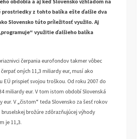
ového obdobia a aj keď Slovensko vzhľadom na
 prostriedky z tohto balíka ešte ďalšie dva
ako Slovensko túto príležitosť využilo. Aj
„programuje“ využitie ďalšieho balíka
priaznivci čerpania eurofondov takmer vôbec
 čerpať oných 11,3 miliardy eur, musí ako
tu EÚ prispieť svojou troškou. Od roku 2007 do
34 miliardy eur. V tom istom období Slovenská
dy eur. V „čistom“ teda Slovensko za šesť rokov
nej bruselskej brožúre zdôrazňujúcej výhody
m je 11,3.