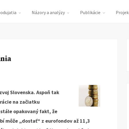
podujatia
Názory a analýzy
Publikácie
Projek
ania
ozvoj Slovenska. Aspoň tak
rácie na začiatku
tále opakovaný fakt, že
í môže „dostať“ z eurofondov až 11,3