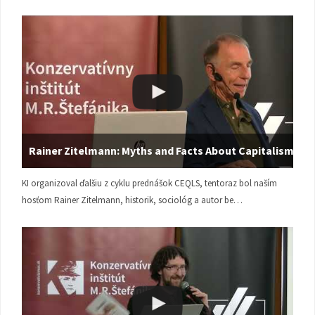
Rainer Zitelmann: Myths and Facts About Capitalism
KI organizoval ďalšiu z cyklu prednášok CEQLS, tentoraz bol naším
hosťom Rainer Zitelmann, historik, sociológ a autor be…