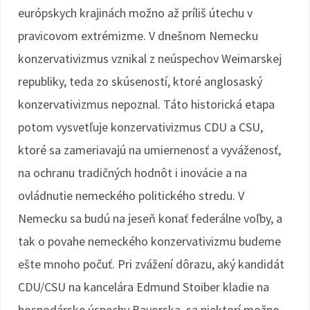
európskych krajinách možno až príliš útechu v
pravicovom extrémizme. V dnešnom Nemecku
konzervativizmus vznikal z neúspechov Weimarskej
republiky, teda zo skúseností, ktoré anglosaský
konzervativizmus nepoznal. Táto historická etapa
potom vysvetľuje konzervativizmus CDU a CSU,
ktoré sa zameriavajú na umiernenosť a vyváženosť,
na ochranu tradičných hodnôt i inovácie a na
ovládnutie nemeckého politického stredu. V
Nemecku sa budú na jeseň konať federálne voľby, a
tak o povahe nemeckého konzervativizmu budeme
ešte mnoho počuť. Pri zvážení dôrazu, aký kandidát
CDU/CSU na kancelára Edmund Stoiber kladie na
hospodárske úspechy Bavorska, sa niektorí možno