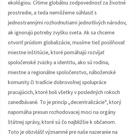
ekológiou. Cítime globálnu zodpovednosť za životné
prostredie, a teda nemôžeme súhlasiť s
jednostrannými rozhodnutiami jednotlivých národov,
ak ignorujú potreby zvyšku sveta. Ak sa chceme
otvoriť prúdom globalizácie, musíme tiež posilňovať
miestne inštitúcie, ktoré pomáhajú rozvíjať
spoločenské zväzky a identitu, ako sú rodina,
miestne a regionálne spoločenstvo, náboženské
komunity či tradície dobrovoľnej spolupráce
pracujúcich, ktoré boli všetky v posledných rokoch
zanedbávané. To je princíp „decentralizácie“, ktorý
napomáha presun rozhodovacej moci na orgány
štátnej správy, ktoré sú čo najbližšie k občanom.
Toto je obzvlášť významné pre naše nazeranie na