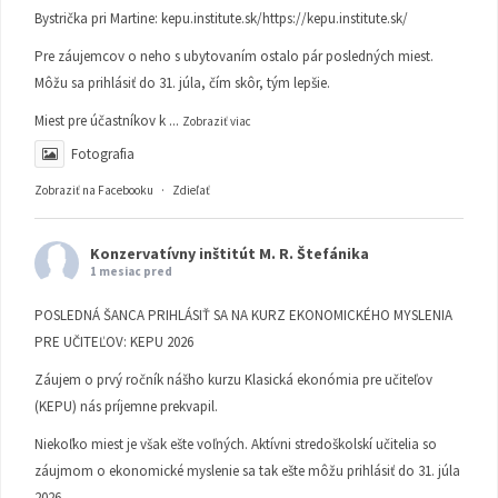
Bystrička pri Martine:
kepu.institute.sk/https://kepu.institute.sk/
Pre záujemcov o neho s ubytovaním ostalo pár posledných miest.
Môžu sa prihlásiť do 31. júla, čím skôr, tým lepšie.
Miest pre účastníkov k
...
Zobraziť viac
Fotografia
Zobraziť na Facebooku
·
Zdieľať
Konzervatívny inštitút M. R. Štefánika
1 mesiac pred
POSLEDNÁ ŠANCA PRIHLÁSIŤ SA NA KURZ EKONOMICKÉHO MYSLENIA
PRE UČITEĽOV: KEPU 2026
Záujem o prvý ročník nášho kurzu Klasická ekonómia pre učiteľov
(KEPU) nás príjemne prekvapil.
Niekoľko miest je však ešte voľných. Aktívni stredoškolskí učitelia so
záujmom o ekonomické myslenie sa tak ešte môžu prihlásiť do 31. júla
2026.