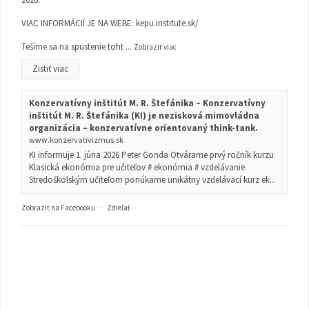
VIAC INFORMÁCIÍ JE NA WEBE:
kepu.institute.sk/
Tešíme sa na spustenie toht
...
Zobraziť viac
Zistiť viac
Konzervatívny inštitút M. R. Štefánika – Konzervatívny
inštitút M. R. Štefánika (KI) je nezisková mimovládna
organizácia – konzervatívne orientovaný think-tank.
www.konzervativizmus.sk
KI informuje 1. júna 2026 Peter Gonda Otvárame prvý ročník kurzu
Klasická ekonómia pre učiteľov # ekonómia # vzdelávanie
Stredoškolským učiteľom ponúkame unikátny vzdelávací kurz ek...
Zobraziť na Facebooku
·
Zdieľať