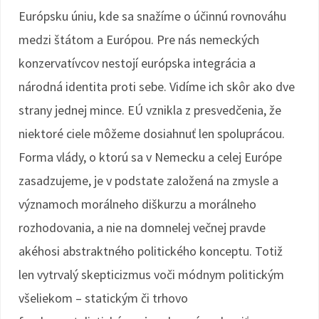
Európsku úniu, kde sa snažíme o účinnú rovnováhu
medzi štátom a Európou. Pre nás nemeckých
konzervatívcov nestojí európska integrácia a
národná identita proti sebe. Vidíme ich skôr ako dve
strany jednej mince. EÚ vznikla z presvedčenia, že
niektoré ciele môžeme dosiahnuť len spoluprácou.
Forma vlády, o ktorú sa v Nemecku a celej Európe
zasadzujeme, je v podstate založená na zmysle a
významoch morálneho diškurzu a morálneho
rozhodovania, a nie na domnelej večnej pravde
akéhosi abstraktného politického konceptu. Totiž
len vytrvalý skepticizmus voči módnym politickým
všeliekom – statickým či trhovo