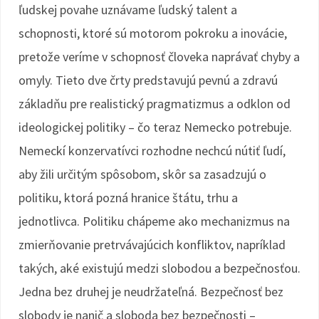
ľudskej povahe uznávame ľudský talent a
schopnosti, ktoré sú motorom pokroku a inovácie,
pretože veríme v schopnosť človeka naprávať chyby a
omyly. Tieto dve črty predstavujú pevnú a zdravú
základňu pre realistický pragmatizmus a odklon od
ideologickej politiky – čo teraz Nemecko potrebuje.
Nemeckí konzervatívci rozhodne nechcú nútiť ľudí,
aby žili určitým spôsobom, skôr sa zasadzujú o
politiku, ktorá pozná hranice štátu, trhu a
jednotlivca. Politiku chápeme ako mechanizmus na
zmierňovanie pretrvávajúcich konfliktov, napríklad
takých, aké existujú medzi slobodou a bezpečnosťou.
Jedna bez druhej je neudržateľná. Bezpečnosť bez
slobody je nanič a sloboda bez bezpečnosti –