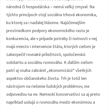
národná či hospodárska – nemá veľký zmysel. Na
týchto princípoch stojí sociálna trhová ekonomika,
ku ktorej sa i naďalej hlásime. Najúčinnejším
prostriedkom podpory ekonomického rastu je
konkurencia, ale v prípade potreby či nutnosti v nej
majú miesto i intervencie štátu, ktorých cieľom je
zabezpečiť rovnaké príležitosti, spoločenskú
solidaritu a sociálnu rovnováhu. K ďalším cieľom
patrí aj snaha zabrániť „ekonomizácii“ všetkých
aspektov občianskeho života. Trh je totiž len
nástrojom na riešenie ľudských problémov, nie
odpoveďou na ne. Nemeckí konzervatívci sa aj preto
napríklad usilujú o rovnováhu medzi ekonómiou a