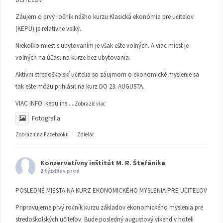
Záujem o prvý ročník nášho kurzu Klasická ekonómia pre učiteľov
(KEPU) je relatívne veľký.
Niekoľko miest s ubytovaním je však ešte voľných. A viac miest je
voľných na účasť na kurze bez ubytovania.
Aktívni stredoškolskí učitelia so záujmom o ekonomické myslenie sa
tak ešte môžu prihlásiť na kurz DO 23. AUGUSTA.
VIAC INFO:
kepu.ins
...
Zobraziť viac
Fotografia
Zobraziť na Facebooku
·
Zdieľať
Konzervatívny inštitút M. R. Štefánika
2 týždňov pred
POSLEDNÉ MIESTA NA KURZ EKONOMICKÉHO MYSLENIA PRE UČITEĽOV
Pripravujeme prvý ročník kurzu základov ekonomického myslenia pre
stredoškolských učiteľov. Bude posledný augustový víkend v hoteli