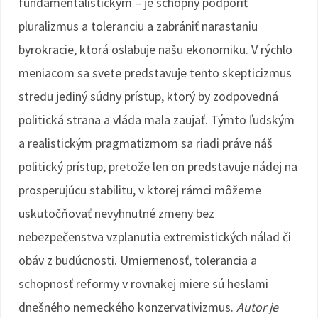
fundamentalistickým – je schopný podporiť
pluralizmus a toleranciu a zabrániť narastaniu
byrokracie, ktorá oslabuje našu ekonomiku. V rýchlo
meniacom sa svete predstavuje tento skepticizmus
stredu jediný súdny prístup, ktorý by zodpovedná
politická strana a vláda mala zaujať. Týmto ľudským
a realistickým pragmatizmom sa riadi práve náš
politický prístup, pretože len on predstavuje nádej na
prosperujúcu stabilitu, v ktorej rámci môžeme
uskutočňovať nevyhnutné zmeny bez
nebezpečenstva vzplanutia extremistických nálad či
obáv z budúcnosti. Umiernenosť, tolerancia a
schopnosť reformy v rovnakej miere sú heslami
dnešného nemeckého konzervativizmus.
Autor je