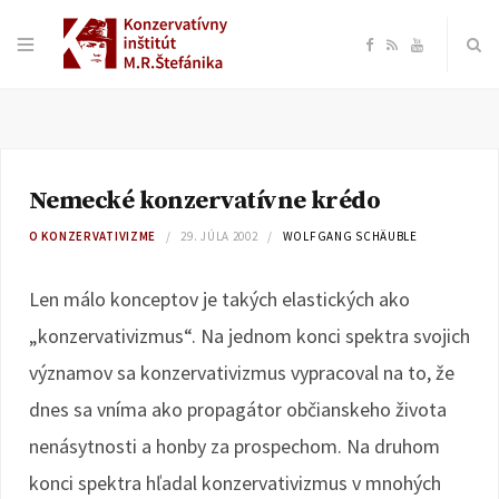
F
R
Y
a
S
o
c
S
u
Nemecké konzervatívne krédo
e
T
O KONZERVATIVIZME
29. JÚLA 2002
WOLFGANG SCHÄUBLE
b
u
Len málo konceptov je takých elastických ako
o
b
„konzervativizmus“. Na jednom konci spektra svojich
významov sa konzervativizmus vypracoval na to, že
o
e
dnes sa vníma ako propagátor občianskeho života
k
nenásytnosti a honby za prospechom. Na druhom
konci spektra hľadal konzervativizmus v mnohých