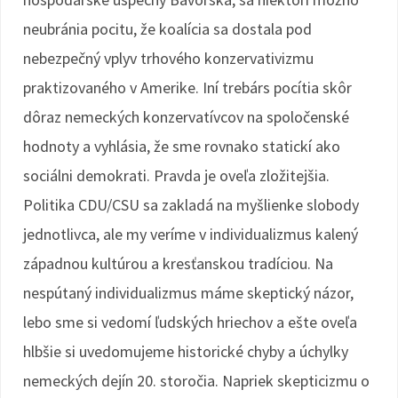
neubránia pocitu, že koalícia sa dostala pod
nebezpečný vplyv trhového konzervativizmu
praktizovaného v Amerike. Iní trebárs pocítia skôr
dôraz nemeckých konzervatívcov na spoločenské
hodnoty a vyhlásia, že sme rovnako statickí ako
sociálni demokrati. Pravda je oveľa zložitejšia.
Politika CDU/CSU sa zakladá na myšlienke slobody
jednotlivca, ale my veríme v individualizmus kalený
západnou kultúrou a kresťanskou tradíciou. Na
nespútaný individualizmus máme skeptický názor,
lebo sme si vedomí ľudských hriechov a ešte oveľa
hlbšie si uvedomujeme historické chyby a úchylky
nemeckých dejín 20. storočia. Napriek skepticizmu o