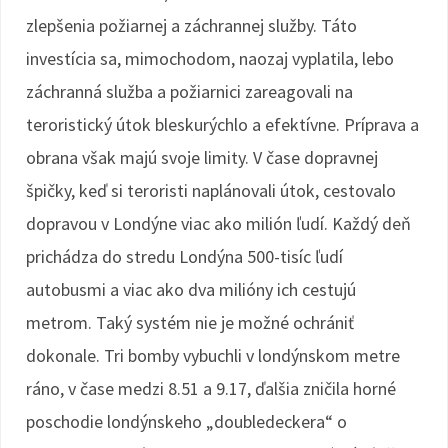
zlepšenia požiarnej a záchrannej služby. Táto
investícia sa, mimochodom, naozaj vyplatila, lebo
záchranná služba a požiarnici zareagovali na
teroristický útok bleskurýchlo a efektívne. Príprava a
obrana však majú svoje limity. V čase dopravnej
špičky, keď si teroristi naplánovali útok, cestovalo
dopravou v Londýne viac ako milión ľudí. Každý deň
prichádza do stredu Londýna 500-tisíc ľudí
autobusmi a viac ako dva milióny ich cestujú
metrom. Taký systém nie je možné ochrániť
dokonale. Tri bomby vybuchli v londýnskom metre
ráno, v čase medzi 8.51 a 9.17, ďalšia zničila horné
poschodie londýnskeho „doubledeckera“ o