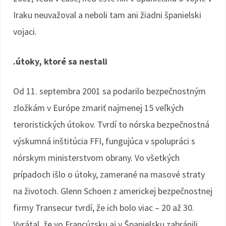
Iraku neuvažoval a neboli tam ani žiadni španielski
vojaci.
.útoky, ktoré sa nestali
Od 11. septembra 2001 sa podarilo bezpečnostným
zložkám v Európe zmariť najmenej 15 veľkých
teroristických útokov. Tvrdí to nórska bezpečnostná
výskumná inštitúcia FFI, fungujúca v spolupráci s
nórskym ministerstvom obrany. Vo všetkých
prípadoch išlo o útoky, zamerané na masové straty
na životoch. Glenn Schoen z americkej bezpečnostnej
firmy Transecur tvrdí, že ich bolo viac – 20 až 30.
Vyrátal, že vo Francúzsku aj v Španielsku zabránili