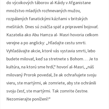
do výcvikových táborov al-Káidy v Afganistane
množstvo mladých rozhnevaných mužov,
rozpálených fanatickými kázňami v britských
mešitách. Dnes sú zväčša späť a pripravení bojovať.
Kazatelia ako Abu Hamza al- Masri hovoria celkom
verejne a po anglicky: „Hľadajte cestu smrti.
Vyhľadávajte akcie, ktoré vás vystavia smrti, lebo
budete milovať, keď sa stretnete s Bohom… Je to
kultúra, na ktorú sme hrdí,“ hovorí al-Masri, „náš
milovaný Prorok povedal, že ak ochraňujete svoju
vieru, ste martýrmi, ak zomriete, aby ste ochránili
svoju česť, ste martýrmi. Tak zomrite čestne.
Nezomierajte ponížení!“