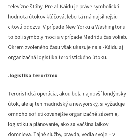
televízne štáby. Pre al-Káidu je práve symbolická
hodnota útokov kľúčová, lebo tá má najsilnejšiu
citovú odozvu. V prípade New Yorku a Washingtonu
to boli symboly moci a v prípade Madridu čas volieb.
Okrem zvoleného času však ukazuje na al-Káidu aj
organizačná logistika teroristického útoku.
.logistika terorizmu
Teroristická operácia, akou bola najnovší londýnsky
útok, ale aj ten madridský a newyorský, si vyžaduje
omnoho sofistikovanejšie organizačné zázemie,
logistiku a plánovanie, ako sa väčšina laikov
domnieva. Tajné služby, pravda, vedia svoje – v