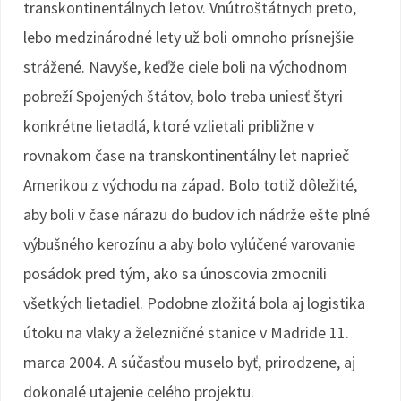
transkontinentálnych letov. Vnútroštátnych preto,
lebo medzinárodné lety už boli omnoho prísnejšie
strážené. Navyše, keďže ciele boli na východnom
pobreží Spojených štátov, bolo treba uniesť štyri
konkrétne lietadlá, ktoré vzlietali približne v
rovnakom čase na transkontinentálny let naprieč
Amerikou z východu na západ. Bolo totiž dôležité,
aby boli v čase nárazu do budov ich nádrže ešte plné
výbušného kerozínu a aby bolo vylúčené varovanie
posádok pred tým, ako sa únoscovia zmocnili
všetkých lietadiel. Podobne zložitá bola aj logistika
útoku na vlaky a železničné stanice v Madride 11.
marca 2004. A súčasťou muselo byť, prirodzene, aj
dokonalé utajenie celého projektu.