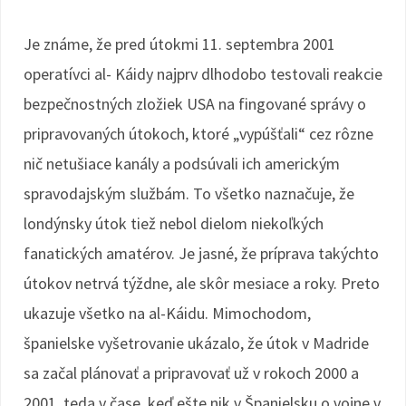
Je známe, že pred útokmi 11. septembra 2001
operatívci al- Káidy najprv dlhodobo testovali reakcie
bezpečnostných zložiek USA na fingované správy o
pripravovaných útokoch, ktoré „vypúšťali“ cez rôzne
nič netušiace kanály a podsúvali ich americkým
spravodajským službám. To všetko naznačuje, že
londýnsky útok tiež nebol dielom niekoľkých
fanatických amatérov. Je jasné, že príprava takýchto
útokov netrvá týždne, ale skôr mesiace a roky. Preto
ukazuje všetko na al-Káidu. Mimochodom,
španielske vyšetrovanie ukázalo, že útok v Madride
sa začal plánovať a pripravovať už v rokoch 2000 a
2001, teda v čase, keď ešte nik v Španielsku o vojne v