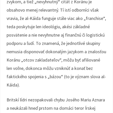
zvykom, a tiež „nevyhnutný“ citát z Koránu je
obsahovo menej relevantný. Tí istí odborníci však
vravia, že al-Káida funguje stále viac ako „franchise“,
teda poskytuje len ideológiu, akési základné
posvätenie a nie nevyhnutne aj finančnú či logistickú
podporu a ľudí. To znamená, že jednotlivé skupiny
nemusia disponovať dokonalým jazykom a znalosťou
Koránu „otcov zakladateľov“, môžu byť afiliované
len voľne, dokonca môžu vzniknúť a konať bez
faktického spojenia s „bázou“ (to je význam slova al-
Káida).
Britskí lídri nezopakovali chybu Josého Mariu Aznara
a neukázali hneď prstom na domáci teror Írskej