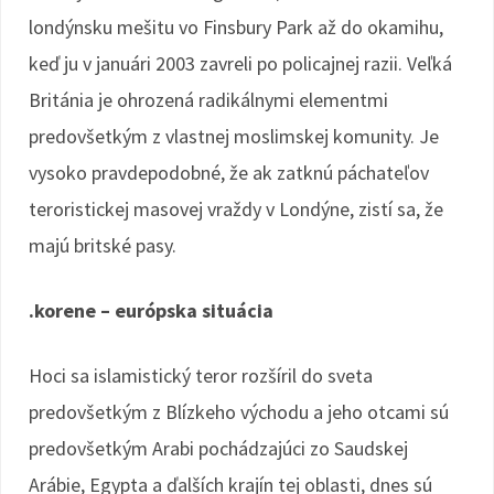
londýnsku mešitu vo Finsbury Park až do okamihu,
keď ju v januári 2003 zavreli po policajnej razii. Veľká
Británia je ohrozená radikálnymi elementmi
predovšetkým z vlastnej moslimskej komunity. Je
vysoko pravdepodobné, že ak zatknú páchateľov
teroristickej masovej vraždy v Londýne, zistí sa, že
majú britské pasy.
.korene – európska situácia
Hoci sa islamistický teror rozšíril do sveta
predovšetkým z Blízkeho východu a jeho otcami sú
predovšetkým Arabi pochádzajúci zo Saudskej
Arábie, Egypta a ďalších krajín tej oblasti, dnes sú