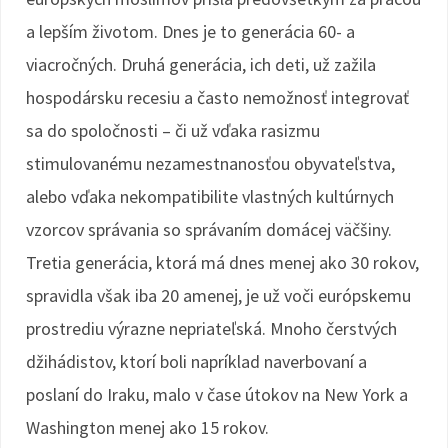
a lepším životom. Dnes je to generácia 60- a
viacročných. Druhá generácia, ich deti, už zažila
hospodársku recesiu a často nemožnosť integrovať
sa do spoločnosti – či už vďaka rasizmu
stimulovanému nezamestnanosťou obyvateľstva,
alebo vďaka nekompatibilite vlastných kultúrnych
vzorcov správania so správaním domácej väčšiny.
Tretia generácia, ktorá má dnes menej ako 30 rokov,
spravidla však iba 20 amenej, je už voči európskemu
prostrediu výrazne nepriateľská. Mnoho čerstvých
džihádistov, ktorí boli napríklad naverbovaní a
poslaní do Iraku, malo v čase útokov na New York a
Washington menej ako 15 rokov.