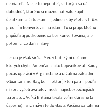
nepriateľa. Nie je to nepriateľ, s ktorým sa dá
dohodnúť, ktorého si možno natrvalo kúpiť
úplatkami a ústupkami – jedine ak by všetci v hrôze
pred ním konvertovali na islam. To si praje. Možno
pripúšťa aj podrobenie sa bez konvertovania, ale
potom chce daň z hlavy.
Lekcia je však širšia. Medzi britskými občanmi,
ktorých chytili Američania ako bojovníkov al- Káidy
počas operácií v Afganistane a držali na základni
vGuantanamo Bay, boli niektorí, ktorí patrili podľa
názoru vyšetrovateľov medzi najnebezpečnejších
teroristov. Veľká Británia trvala veľmi dôrazne (a
úspešne) na ich návrate do vlasti. Väčšina sa takmer