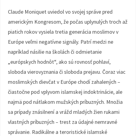
Claude Moniquet uviedol vo svojej správe pred
americkým Kongresom, že počas uplynulých troch až
piatich rokov vysiela tretia generácia moslimov v
Európe veľmi negatívne signály. Patrí medzi ne
napríklad násilie na školách či odmietanie
„európskych hodnôt“, ako sú rovnosť pohlaví,
sloboda vierovyznania či sloboda prejavu. Čoraz viac
moslimských dievčat v Európe chodí zahalených –
čiastočne pod vplyvom islamskej indoktrinácie, ale
najmä pod nátlakom mužských príbuzných. Množia
sa prípady znásilnení a vrážd mladých žien rukami
vlastných príbuzných – trest za údajné nemravné
správanie. Radikálne a teroristické islamské