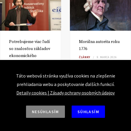
Potrebujeme viac ľudí
Morálna autorita roku
so znalosťou základov
1776
ekonomického
ČLÁNKY
9. MARCA 2026
myslenia
DANIEL KLEIN
ČLÁNKY
16. APRÍLA 2026
Táto webová stránka využíva cookies na zlepšenie
PETER GONDA
prehliadania webu a poskytovanie ďalších funkcií.
Detaily cookies
|
Zásady ochrany osobných údajov
NESÚHLASÍM
SÚHLASÍM