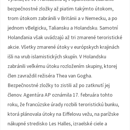
bezpečnostné zložky až piatim takýmto útokom,
trom útokom zabránili v Británii a v Nemecku, a po
jednom vBelgicku, Taliansku a Holandsku. Samotní
Holanďania však uvádzajú až tri zmarené teroristické
akcie. Všetky zmarené útoky v európskych krajinách
išli na vrub islamistických skupín. V Holandsku
zabránili veľkému útoku rozložením skupiny, ktorej
člen zavraždil režiséra Thea van Gogha.
Bezpečnostné zložky to zistili až po zatknutí jej
členov. Agentúra AP oznámila 17. februára tohto
roku, že francúzske úrady rozbili teroristickú bunku,
ktorá plánovala útoky na Eiffelovu vežu, na parížske
nákupné stredisko Les Halles, izraelské ciele a