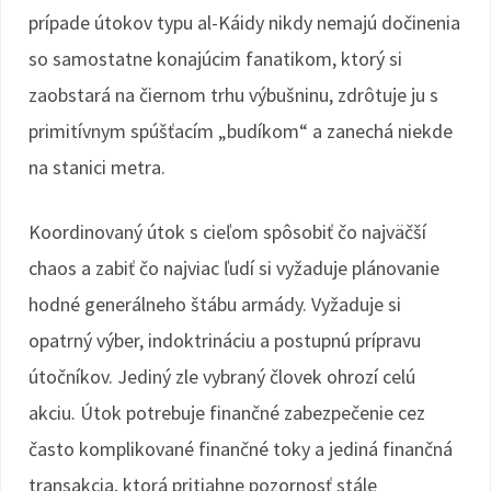
prípade útokov typu al-Káidy nikdy nemajú dočinenia
so samostatne konajúcim fanatikom, ktorý si
zaobstará na čiernom trhu výbušninu, zdrôtuje ju s
primitívnym spúšťacím „budíkom“ a zanechá niekde
na stanici metra.
Koordinovaný útok s cieľom spôsobiť čo najväčší
chaos a zabiť čo najviac ľudí si vyžaduje plánovanie
hodné generálneho štábu armády. Vyžaduje si
opatrný výber, indoktrináciu a postupnú prípravu
útočníkov. Jediný zle vybraný človek ohrozí celú
akciu. Útok potrebuje finančné zabezpečenie cez
často komplikované finančné toky a jediná finančná
transakcia, ktorá pritiahne pozornosť stále