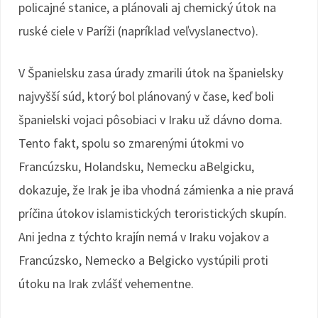
policajné stanice, a plánovali aj chemický útok na
ruské ciele v Paríži (napríklad veľvyslanectvo).
V Španielsku zasa úrady zmarili útok na španielsky
najvyšší súd, ktorý bol plánovaný v čase, keď boli
španielski vojaci pôsobiaci v Iraku už dávno doma.
Tento fakt, spolu so zmarenými útokmi vo
Francúzsku, Holandsku, Nemecku aBelgicku,
dokazuje, že Irak je iba vhodná zámienka a nie pravá
príčina útokov islamistických teroristických skupín.
Ani jedna z týchto krajín nemá v Iraku vojakov a
Francúzsko, Nemecko a Belgicko vystúpili proti
útoku na Irak zvlášť vehementne.