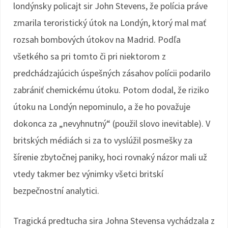
londýnsky policajt sir John Stevens, že polícia práve
zmarila teroristický útok na Londýn, ktorý mal mať
rozsah bombových útokov na Madrid. Podľa
všetkého sa pri tomto či pri niektorom z
predchádzajúcich úspešných zásahov polícii podarilo
zabrániť chemickému útoku. Potom dodal, že riziko
útoku na Londýn nepominulo, a že ho považuje
dokonca za „nevyhnutný“ (použil slovo inevitable). V
britských médiách si za to vyslúžil posmešky za
šírenie zbytočnej paniky, hoci rovnaký názor mali už
vtedy takmer bez výnimky všetci britskí
bezpečnostní analytici.
Tragická predtucha sira Johna Stevensa vychádzala z