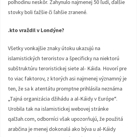
polhodinu neskôr. Zahynulo najmenej 50 ľudí, ďalšie
stovky boli ťažšie či ľahšie zranené.
.kto vraždil v Londýne?
Všetky vonkajšie znaky útoku ukazujú na
islamistických teroristov a špecificky na niektorú
subštruktúru teroristickej siete al- Káida. Hovorí pre
to viac faktorov, z ktorých asi najmenej významný je
ten, že sa k atentátu promptne prihlásila neznáma
„Tajná organizácia džihádu a al-Káidy v Európe“.
Urobila tak na islamistickej webovej stránke
qal3ah.com, odborníci však upozorňujú, že použitá
arabčina je menej dokonalá ako býva u al-Káidy