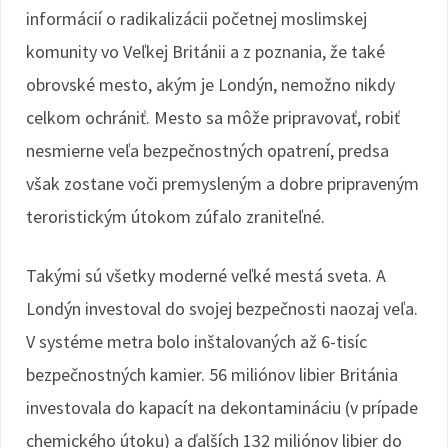
informácií o radikalizácii početnej moslimskej
komunity vo Veľkej Británii a z poznania, že také
obrovské mesto, akým je Londýn, nemožno nikdy
celkom ochrániť. Mesto sa môže pripravovať, robiť
nesmierne veľa bezpečnostných opatrení, predsa
však zostane voči premysleným a dobre pripraveným
teroristickým útokom zúfalo zraniteľné.
Takými sú všetky moderné veľké mestá sveta. A
Londýn investoval do svojej bezpečnosti naozaj veľa.
V systéme metra bolo inštalovaných až 6-tisíc
bezpečnostných kamier. 56 miliónov libier Británia
investovala do kapacít na dekontamináciu (v prípade
chemického útoku) a ďalších 132 miliónov libier do