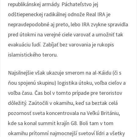
republikánskej armády. Páchateľstvo jej
odštiepeneckej radikálnej odnože Real IRA je
nepravdepodobné aj preto, lebo IRA zvykne spravidla
pred útokmi na verejné ciele varovať a umožniť tak
evakuáciu ľudí. Zabíjať bez varovania je rukopis
islamistického teroru.
Najsilnejšie však ukazuje smerom na al-Káidu (či s
ňou spojenú skupinu) logistika útoku, voľba cieľov a
voľba času. Čas bol v tomto prípade pre teroristov
dôležitý. Zaútočili v okamihu, keď sa beztak celá
pozornosť sveta koncentrovala na Veľkú Britániu,
kde sa konal summit krajín G8. Boli tam v tom
okamihu prítomní najmocnejší svetoví lídri a všetky