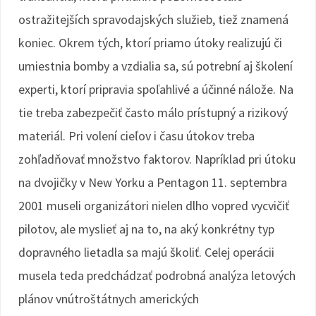
ostražitejších spravodajských služieb, tiež znamená
koniec. Okrem tých, ktorí priamo útoky realizujú či
umiestnia bomby a vzdialia sa, sú potrební aj školení
experti, ktorí pripravia spoľahlivé a účinné nálože. Na
tie treba zabezpečiť často málo prístupný a rizikový
materiál. Pri volení cieľov i času útokov treba
zohľadňovať množstvo faktorov. Napríklad pri útoku
na dvojičky v New Yorku a Pentagon 11. septembra
2001 museli organizátori nielen dlho vopred vycvičiť
pilotov, ale myslieť aj na to, na aký konkrétny typ
dopravného lietadla sa majú školiť. Celej operácii
musela teda predchádzať podrobná analýza letových
plánov vnútroštátnych amerických