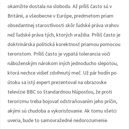
okamžite dostala na slobodu. Až príliš často sú v
Británii, a všeobecne v Európe, predmetom priam
obsedantnej starostlivosti skôr ľudské práva vrahov
než ľudské práva tých, ktorých vraždia. Príliš často je
doktrinárska politická korektnosť priamou pomocou
teroristom. Príliš často je vypätá tolerancia voči
náboženským nárokom iných jednoducho slepotou,
ktorá nechce vidieť zdvihnutý meč. Už pár hodín po
útoku sa istý expert prezentoval na obrazovke
televízie BBC so štandardnou hlúposťou, že proti
terorizmu treba bojovať odstraňovaním jeho príčin,
akými sú chudoba a vykorisťovanie. Ak tomu všetci
uveria, bude to samovražedné nedorozumenie.