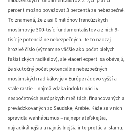
náboženských fundamentalistov. Z tých piatich
percent možno považovať 3 percentá za nebezpečné.
To znamená, že z asi 6 miliónov francúzskych
moslimov je 300-tisíc fundamentalistov a z nich 9-
tisíc je potenciálne nebezpečných. Je to naozaj
hrozivé číslo (významne väčšie ako počet bielych
fašistických radikálov), ale viacerí experti sa obávajú,
že skutočný počet potenciálne nebezpečných
moslimských radikálov je v Európe rádovo vyšší a
stále rastie – najmä vďaka indoktrinácii v
nespočetných európskych mešitách, financovaných a
prevádzkovaných zo Saudskej Arábie. Káže sa v nich
spravidla wahhábizmus – najnepriateľskejšia,
najradikálnejšia a najnásilnejšia interpretácia islamu.