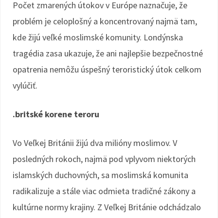
Počet zmarených útokov v Európe naznačuje, že
problém je celoplošný a koncentrovaný najmä tam,
kde žijú veľké moslimské komunity. Londýnska
tragédia zasa ukazuje, že ani najlepšie bezpečnostné
opatrenia nemôžu úspešný teroristický útok celkom
vylúčiť.
.britské korene teroru
Vo Veľkej Británii žijú dva milióny moslimov. V
posledných rokoch, najmä pod vplyvom niektorých
islamských duchovných, sa moslimská komunita
radikalizuje a stále viac odmieta tradičné zákony a
kultúrne normy krajiny. Z Veľkej Británie odchádzalo