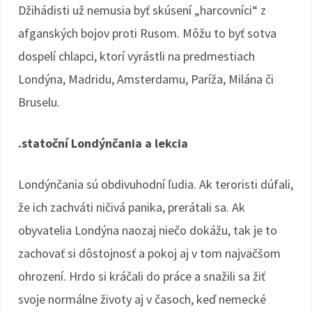
Džihádisti už nemusia byť skúsení „harcovníci“ z
afganských bojov proti Rusom. Môžu to byť sotva
dospelí chlapci, ktorí vyrástli na predmestiach
Londýna, Madridu, Amsterdamu, Paríža, Milána či
Bruselu.
.statoční Londýnčania a lekcia
Londýnčania sú obdivuhodní ľudia. Ak teroristi dúfali,
že ich zachváti ničivá panika, prerátali sa. Ak
obyvatelia Londýna naozaj niečo dokážu, tak je to
zachovať si dôstojnosť a pokoj aj v tom najväčšom
ohrození. Hrdo si kráčali do práce a snažili sa žiť
svoje normálne životy aj v časoch, keď nemecké