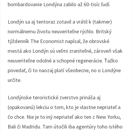
bombardovanie Londýna zabilo až 60-tisíc ľudí.
Londýn sa aj tentoraz zotavil a vrátil k (takmer)
normálnemu životu neuveriteľne rýchlo. Britský
týždenník The Economist napísal, že obrovské
mestá ako Londýn sú veľmi zraniteľné, zároveň však
neuveriteľne odolné a schopné regenerácie. Ťažko
povedať, či to naozaj platí všeobecne, no o Londýne
určite.
Londýnske teroristické zverstvo prináša aj
(opakovanú) lekciu o tom, kto je vlastne nepriateľ a
čo chce. Nie je to iný nepriateľ ako ten z New Yorku,
Bali či Madridu. Tam útočili iba agentúry toho istého