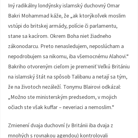
Iný radikálny londýnsky islamský duchovný Omar
Bakri Mohammad káže, že „ak ktorýkoľvek moslim
vstúpi do britskej armády, polície či parlamentu,
stane sa kacírom. Okrem Boha niet žiadneho
zákonodarcu. Preto nenasledujem, neposlúcham a
nepodrobujem sa nikomu, iba všemocnému Alahovi.“
Bakriho otvoreným cieľom je premeniť Veľkú Britániu
na islamský štát na spôsob Talibanu a netají sa tým,
že na životoch nezáleží. Tonymu Blairovi odkázal:
„Možno ste ministerským predsedom, v mojich
očiach ste však kuffar – neveriaci a nemoslim.“
Zmienení dvaja duchovní (v Británii iba dvaja z
mnohých s rovnakou agendou) kontrolovali