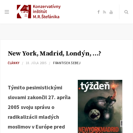
F
R
Y
a
S
o
c
S
u
New York, Madrid, Londýn, …?
e
T
ČLÁNKY
18. JÚLA 2005
FRANTIŠEK ŠEBEJ
b
u
o
b
Týmito pesimistickými
slovami zakončil 27. apríla
o
e
2005 svoju správu o
k
radikalizácii mladých
moslimov v Európe pred