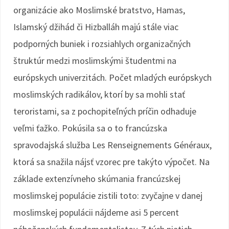
organizácie ako Moslimské bratstvo, Hamas,
Islamský džihád či Hizballáh majú stále viac
podporných buniek i rozsiahlych organizačných
štruktúr medzi moslimskými študentmi na
európskych univerzitách. Počet mladých európskych
moslimských radikálov, ktorí by sa mohli stať
teroristami, sa z pochopiteľných príčin odhaduje
veľmi ťažko. Pokúsila sa o to francúzska
spravodajská služba Les Renseignements Généraux,
ktorá sa snažila nájsť vzorec pre takýto výpočet. Na
základe extenzívneho skúmania francúzskej
moslimskej populácie zistili toto: zvyčajne v danej
moslimskej populácii nájdeme asi 5 percent