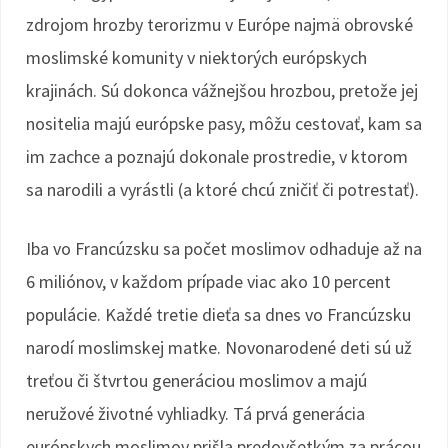
zdrojom hrozby terorizmu v Európe najmä obrovské
moslimské komunity v niektorých európskych
krajinách. Sú dokonca vážnejšou hrozbou, pretože jej
nositelia majú európske pasy, môžu cestovať, kam sa
im zachce a poznajú dokonale prostredie, v ktorom
sa narodili a vyrástli (a ktoré chcú zničiť či potrestať).
Iba vo Francúzsku sa počet moslimov odhaduje až na
6 miliónov, v každom prípade viac ako 10 percent
populácie. Každé tretie dieťa sa dnes vo Francúzsku
narodí moslimskej matke. Novonarodené deti sú už
treťou či štvrtou generáciou moslimov a majú
neružové životné vyhliadky. Tá prvá generácia
európskych moslimov prišla predovšetkým za prácou