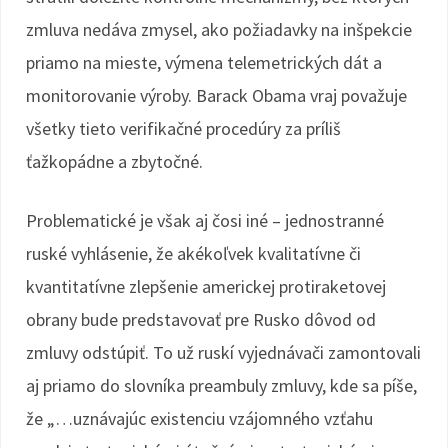
zmluva nedáva zmysel, ako požiadavky na inšpekcie
priamo na mieste, výmena telemetrických dát a
monitorovanie výroby. Barack Obama vraj považuje
všetky tieto verifikačné procedúry za príliš
ťažkopádne a zbytočné.
Problematické je však aj čosi iné – jednostranné
ruské vyhlásenie, že akékoľvek kvalitatívne či
kvantitatívne zlepšenie americkej protiraketovej
obrany bude predstavovať pre Rusko dôvod od
zmluvy odstúpiť. To už ruskí vyjednávači zamontovali
aj priamo do slovníka preambuly zmluvy, kde sa píše,
že „…uznávajúc existenciu vzájomného vzťahu