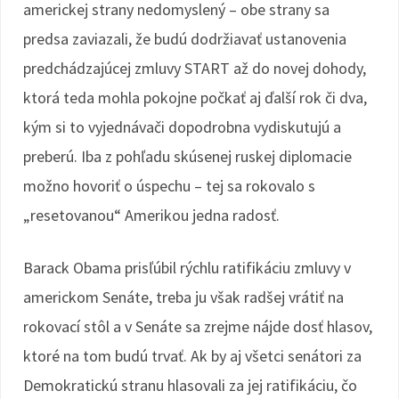
americkej strany nedomyslený – obe strany sa
predsa zaviazali, že budú dodržiavať ustanovenia
predchádzajúcej zmluvy START až do novej dohody,
ktorá teda mohla pokojne počkať aj ďalší rok či dva,
kým si to vyjednávači dopodrobna vydiskutujú a
preberú. Iba z pohľadu skúsenej ruskej diplomacie
možno hovoriť o úspechu – tej sa rokovalo s
„resetovanou“ Amerikou jedna radosť.
Barack Obama prisľúbil rýchlu ratifikáciu zmluvy v
americkom Senáte, treba ju však radšej vrátiť na
rokovací stôl a v Senáte sa zrejme nájde dosť hlasov,
ktoré na tom budú trvať. Ak by aj všetci senátori za
Demokratickú stranu hlasovali za jej ratifikáciu, čo