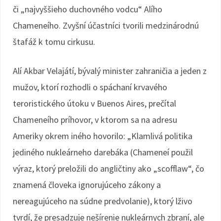
či „najvyššieho duchovného vodcu“ Alího
Chameneího. Zvyšní účastníci tvorili medzinárodnú
štafáž k tomu cirkusu.
Alí Akbar Velajátí, bývalý minister zahraničia a jeden z
mužov, ktorí rozhodli o spáchaní krvavého
teroristického útoku v Buenos Aires, prečítal
Chameneího príhovor, v ktorom sa na adresu
Ameriky okrem iného hovorilo: „Klamlivá politika
jediného nukleárneho darebáka (Chameneí použil
výraz, ktorý preložili do angličtiny ako „scofflaw“, čo
znamená človeka ignorujúceho zákony a
nereagujúceho na súdne predvolanie), ktorý lživo
tvrdí, že presadzuje nešírenie nukleárnych zbraní, ale