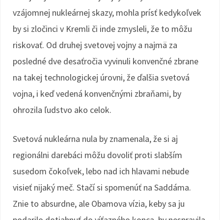
vzájomnej nukleárnej skazy, mohla prísť kedykoľvek
by si zločinci v Kremli či inde zmysleli, že to môžu
riskovať. Od druhej svetovej vojny a najmä za
posledné dve desaťročia vyvinuli konvenčné zbrane
na takej technologickej úrovni, že ďalšia svetová
vojna, i keď vedená konvenčnými zbraňami, by
ohrozila ľudstvo ako celok.
Svetová nukleárna nula by znamenala, že si aj
regionálni darebáci môžu dovoliť proti slabším
susedom čokoľvek, lebo nad ich hlavami nebude
visieť nijaký meč. Stačí si spomenúť na Saddáma.
Znie to absurdne, ale Obamova vízia, keby sa ju
podarilo dotiahnuť do víťazného konca, by nespravila