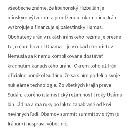
všeobecne známe, že libanonský Hizballáh je
iránskym výtvorom a predĺženou rukou Iránu. Irán
vyzbrojuje a financuje aj palestínsky Hamas.
Obohatený urán v rukách iránskeho režimu je presne
to, o čom hovoril Obama – je v rukách teroristov.
Nemusia sa k nemu komplikovane dostávať
kradnutím kanadského uránu. Okrem toho už Irán
oficiálne ponúkol Sudánu, že sa s ním podelí o svoje
nukleárne technológie. Zo všetkých krajín práve
Sudán, ktorého islamistický režim hostil roky Usámu
bin Ládina a má ruky po lakte zababrané od krvi
nevinných ľudí. Obamov summit summitov s tým (s
Iránom) nespravil vôbec nič.