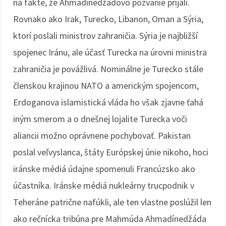
na fakte, že Ahmadínedžádovo pozvanie prijali.
Rovnako ako Irak, Turecko, Libanon, Oman a Sýria,
ktorí poslali ministrov zahraničia. Sýria je najbližší
spojenec Iránu, ale účasť Turecka na úrovni ministra
zahraničia je povážlivá. Nominálne je Turecko stále
členskou krajinou NATO a americkým spojencom,
Erdoganova islamistická vláda ho však zjavne ťahá
iným smerom a o dnešnej lojalite Turecka voči
aliancii možno oprávnene pochybovať. Pakistan
poslal veľvyslanca, štáty Európskej únie nikoho, hoci
iránske médiá údajne spomenuli Francúzsko ako
účastníka. Iránske médiá nukleárny trucpodnik v
Teheráne patrične nafúkli, ale ten vlastne poslúžil len
ako rečnícka tribúna pre Mahmúda Ahmadínedžáda