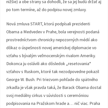
nižšie) a obe strany sa dohodli, že sa jej budú držať aj
po tom termíne, až do podpisu novej zmluvy.
Nová zmluva START, ktorú podpísali prezidenti
Obama a Medvedev v Prahe, bola verejnosti podaná
prostredníctvom chronicky nepozorných médií ako
dôkaz o úspešnosti novej americkej diplomacie vo
vzťahu s bývalým veľmocenským rivalom Ameriky.
Dokonca ju oslávili ako dôsledok „resetovania“
vzťahov s Ruskom, ktoré tak nezodpovedne pokazil
George W. Bush. Pri triezvom pohľade do spätného
zrkadla je však pravda taká, že Barack Obama dostal
svoj mediálny cirkus v súvislosti s ceremóniou
podpisovania na Pražskom hrade a… nič viac. Praha