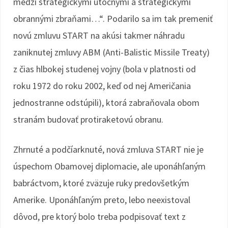
medzi strategickými útočnými a strategickými
obrannými zbraňami…“. Podarilo sa im tak premeniť
novú zmluvu START na akúsi takmer náhradu
zaniknutej zmluvy ABM (Anti-Balistic Missile Treaty)
z čias hlbokej studenej vojny (bola v platnosti od
roku 1972 do roku 2002, keď od nej Američania
jednostranne odstúpili), ktorá zabraňovala obom
stranám budovať protiraketovú obranu.
Zhrnuté a podčíarknuté, nová zmluva START nie je
úspechom Obamovej diplomacie, ale uponáhľaným
babráctvom, ktoré zväzuje ruky predovšetkým
Amerike. Uponáhľaným preto, lebo neexistoval
dôvod, pre ktorý bolo treba podpisovať text z