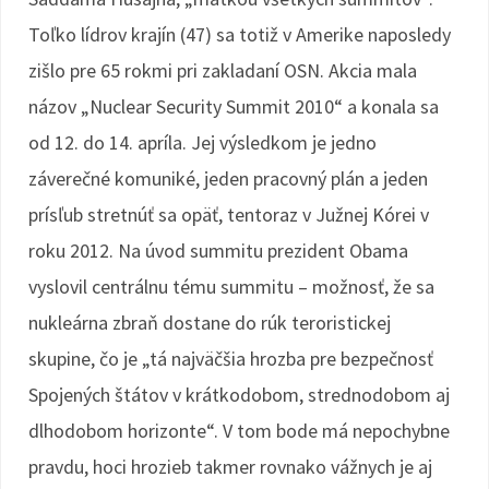
Toľko lídrov krajín (47) sa totiž v Amerike naposledy
zišlo pre 65 rokmi pri zakladaní OSN. Akcia mala
názov „Nuclear Security Summit 2010“ a konala sa
od 12. do 14. apríla. Jej výsledkom je jedno
záverečné komuniké, jeden pracovný plán a jeden
prísľub stretnúť sa opäť, tentoraz v Južnej Kórei v
roku 2012. Na úvod summitu prezident Obama
vyslovil centrálnu tému summitu – možnosť, že sa
nukleárna zbraň dostane do rúk teroristickej
skupine, čo je „tá najväčšia hrozba pre bezpečnosť
Spojených štátov v krátkodobom, strednodobom aj
dlhodobom horizonte“. V tom bode má nepochybne
pravdu, hoci hrozieb takmer rovnako vážnych je aj