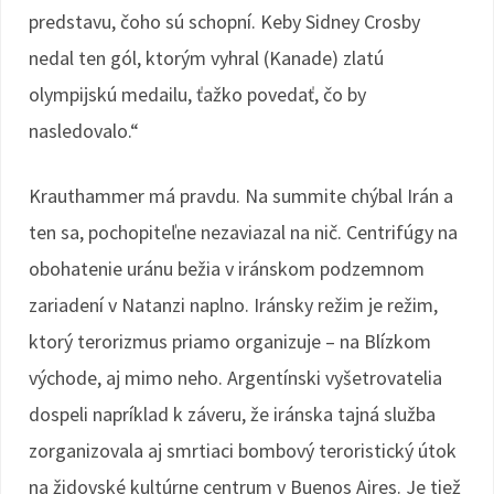
predstavu, čoho sú schopní. Keby Sidney Crosby
nedal ten gól, ktorým vyhral (Kanade) zlatú
olympijskú medailu, ťažko povedať, čo by
nasledovalo.“
Krauthammer má pravdu. Na summite chýbal Irán a
ten sa, pochopiteľne nezaviazal na nič. Centrifúgy na
obohatenie uránu bežia v iránskom podzemnom
zariadení v Natanzi naplno. Iránsky režim je režim,
ktorý terorizmus priamo organizuje – na Blízkom
východe, aj mimo neho. Argentínski vyšetrovatelia
dospeli napríklad k záveru, že iránska tajná služba
zorganizovala aj smrtiaci bombový teroristický útok
na židovské kultúrne centrum v Buenos Aires. Je tiež