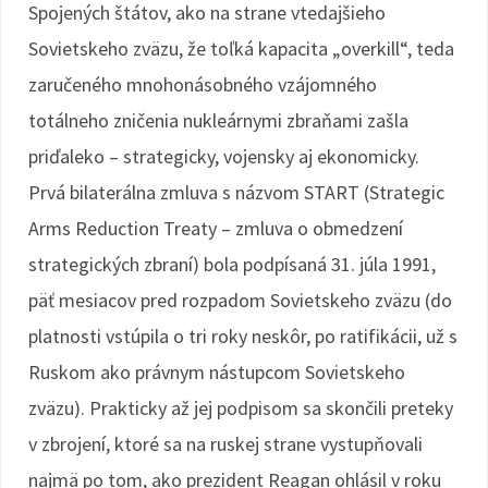
Spojených štátov, ako na strane vtedajšieho
Sovietskeho zväzu, že toľká kapacita „overkill“, teda
zaručeného mnohonásobného vzájomného
totálneho zničenia nukleárnymi zbraňami zašla
priďaleko – strategicky, vojensky aj ekonomicky.
Prvá bilaterálna zmluva s názvom START (Strategic
Arms Reduction Treaty – zmluva o obmedzení
strategických zbraní) bola podpísaná 31. júla 1991,
päť mesiacov pred rozpadom Sovietskeho zväzu (do
platnosti vstúpila o tri roky neskôr, po ratifikácii, už s
Ruskom ako právnym nástupcom Sovietskeho
zväzu). Prakticky až jej podpisom sa skončili preteky
v zbrojení, ktoré sa na ruskej strane vystupňovali
najmä po tom, ako prezident Reagan ohlásil v roku