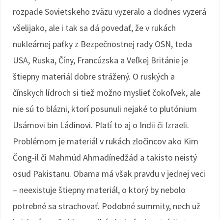
rozpade Sovietskeho zväzu vyzeralo a dodnes vyzerá
všelijako, ale i tak sa dá povedať, že v rukách
nukleárnej päťky z Bezpečnostnej rady OSN, teda
USA, Ruska, Číny, Francúzska a Veľkej Británie je
štiepny materiál dobre strážený. O ruských a
čínskych lídroch si tiež možno myslieť čokoľvek, ale
nie sú to blázni, ktorí posunuli nejaké to plutónium
Usámovi bin Ládinovi. Platí to aj o Indii či Izraeli.
Problémom je materiál v rukách zločincov ako Kim
Čong-il či Mahmúd Ahmadínedžád a takisto neistý
osud Pakistanu. Obama má však pravdu v jednej veci
– neexistuje štiepny materiál, o ktorý by nebolo
potrebné sa strachovať. Podobné summity, nech už