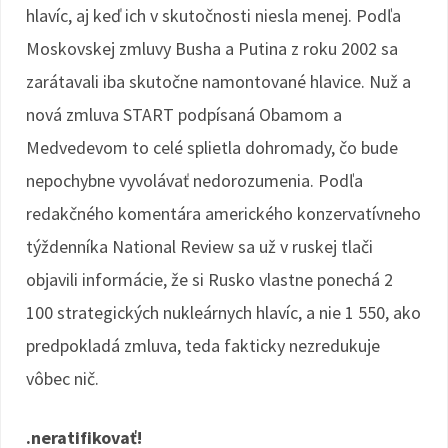
hlavíc, aj keď ich v skutočnosti niesla menej. Podľa
Moskovskej zmluvy Busha a Putina z roku 2002 sa
zarátavali iba skutočne namontované hlavice. Nuž a
nová zmluva START podpísaná Obamom a
Medvedevom to celé splietla dohromady, čo bude
nepochybne vyvolávať nedorozumenia. Podľa
redakčného komentára amerického konzervatívneho
týždenníka National Review sa už v ruskej tlači
objavili informácie, že si Rusko vlastne ponechá 2
100 strategických nukleárnych hlavíc, a nie 1 550, ako
predpokladá zmluva, teda fakticky nezredukuje
vôbec nič.
.neratifikovať!