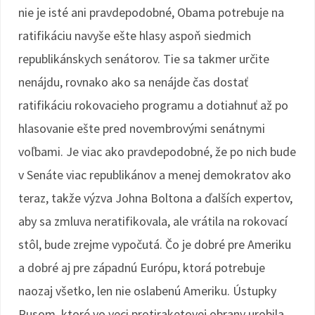
nie je isté ani pravdepodobné, Obama potrebuje na
ratifikáciu navyše ešte hlasy aspoň siedmich
republikánskych senátorov. Tie sa takmer určite
nenájdu, rovnako ako sa nenájde čas dostať
ratifikáciu rokovacieho programu a dotiahnuť až po
hlasovanie ešte pred novembrovými senátnymi
voľbami. Je viac ako pravdepodobné, že po nich bude
v Senáte viac republikánov a menej demokratov ako
teraz, takže výzva Johna Boltona a ďalších expertov,
aby sa zmluva neratifikovala, ale vrátila na rokovací
stôl, bude zrejme vypočutá. Čo je dobré pre Ameriku
a dobré aj pre západnú Európu, ktorá potrebuje
naozaj všetko, len nie oslabenú Ameriku. Ústupky
Rusom, ktoré vo veci protiraketovej obrany urobila