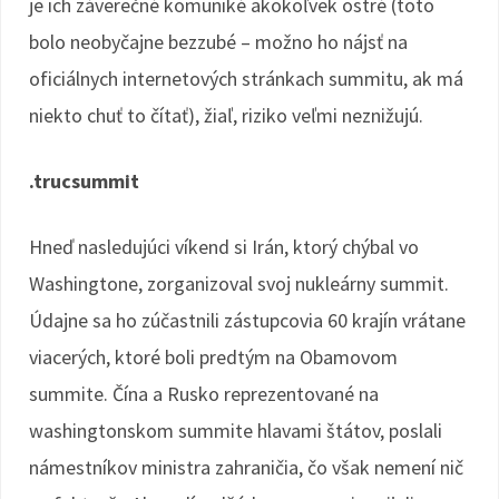
je ich záverečné komuniké akokoľvek ostré (toto
bolo neobyčajne bezzubé – možno ho nájsť na
oficiálnych internetových stránkach summitu, ak má
niekto chuť to čítať), žiaľ, riziko veľmi neznižujú.
.trucsummit
Hneď nasledujúci víkend si Irán, ktorý chýbal vo
Washingtone, zorganizoval svoj nukleárny summit.
Údajne sa ho zúčastnili zástupcovia 60 krajín vrátane
viacerých, ktoré boli predtým na Obamovom
summite. Čína a Rusko reprezentované na
washingtonskom summite hlavami štátov, poslali
námestníkov ministra zahraničia, čo však nemení nič