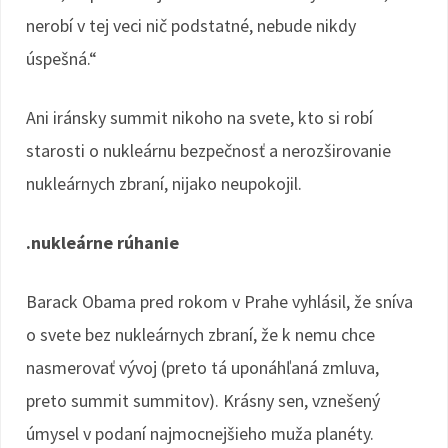
nerobí v tej veci nič podstatné, nebude nikdy
úspešná.“
Ani iránsky summit nikoho na svete, kto si robí
starosti o nukleárnu bezpečnosť a nerozširovanie
nukleárnych zbraní, nijako neupokojil.
.nukleárne rúhanie
Barack Obama pred rokom v Prahe vyhlásil, že sníva
o svete bez nukleárnych zbraní, že k nemu chce
nasmerovať vývoj (preto tá uponáhľaná zmluva,
preto summit summitov). Krásny sen, vznešený
úmysel v podaní najmocnejšieho muža planéty.