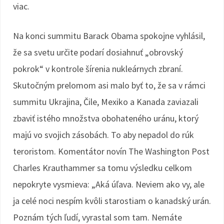
viac.
Na konci summitu Barack Obama spokojne vyhlásil,
že sa svetu určite podarí dosiahnuť „obrovský
pokrok“ v kontrole šírenia nukleárnych zbraní.
Skutočným prelomom asi malo byť to, že sa v rámci
summitu Ukrajina, Čile, Mexiko a Kanada zaviazali
zbaviť istého množstva obohateného uránu, ktorý
majú vo svojich zásobách. To aby nepadol do rúk
teroristom. Komentátor novín The Washington Post
Charles Krauthammer sa tomu výsledku celkom
nepokryte vysmieva: „Aká úľava. Neviem ako vy, ale
ja celé noci nespím kvôli starostiam o kanadský urán.
Poznám tých ľudí, vyrastal som tam. Nemáte