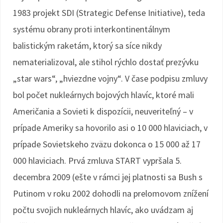
1983 projekt SDI (Strategic Defense Initiative), teda
systému obrany proti interkontinentálnym
balistickým raketám, ktorý sa síce nikdy
nematerializoval, ale stihol rýchlo dostať prezývku
„star wars“, „hviezdne vojny“. V čase podpisu zmluvy
bol počet nukleárnych bojových hlavíc, ktoré mali
Američania a Sovieti k dispozícii, neuveriteľný – v
prípade Ameriky sa hovorilo asi o 10 000 hlaviciach, v
prípade Sovietskeho zväzu dokonca o 15 000 až 17
000 hlaviciach. Prvá zmluva START vypršala 5.
decembra 2009 (ešte v rámci jej platnosti sa Bush s
Putinom v roku 2002 dohodli na prelomovom znížení
počtu svojich nukleárnych hlavíc, ako uvádzam aj