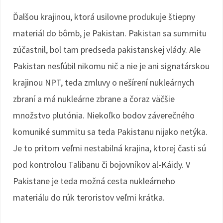
Ďalšou krajinou, ktorá usilovne produkuje štiepny
materiál do bômb, je Pakistan. Pakistan sa summitu
zúčastnil, bol tam predseda pakistanskej vlády. Ale
Pakistan nesľúbil nikomu nič a nie je ani signatárskou
krajinou NPT, teda zmluvy o nešírení nukleárnych
zbraní a má nukleárne zbrane a čoraz väčšie
množstvo plutónia. Niekoľko bodov záverečného
komuniké summitu sa teda Pakistanu nijako netýka.
Je to pritom veľmi nestabilná krajina, ktorej časti sú
pod kontrolou Talibanu či bojovníkov al-Káidy. V
Pakistane je teda možná cesta nukleárneho
materiálu do rúk teroristov veľmi krátka.