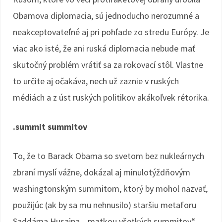
Obamova diplomacia, sú jednoducho nerozumné a
neakceptovateľné aj pri pohľade zo stredu Európy. Je
viac ako isté, že ani ruská diplomacia nebude mať
skutočný problém vrátiť sa za rokovací stôl. Vlastne
to určite aj očakáva, nech už zaznie v ruských
médiách a z úst ruských politikov akákoľvek rétorika.
.summit summitov
To, že to Barack Obama so svetom bez nukleárnych
zbraní myslí vážne, dokázal aj minulotýždňovým
washingtonským summitom, ktorý by mohol nazvať,
použijúc (ak by sa mu nehnusilo) staršiu metaforu
Saddáma Husajna, „matkou všetkých summitov“.