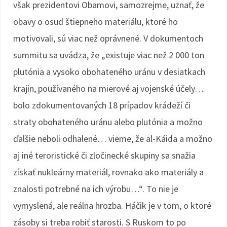
však prezidentovi Obamovi, samozrejme, uznať, že
obavy o osud štiepneho materiálu, ktoré ho
motivovali, sú viac než oprávnené. V dokumentoch
summitu sa uvádza, že „existuje viac než 2 000 ton
plutónia a vysoko obohateného uránu v desiatkach
krajín, používaného na mierové aj vojenské účely…
bolo zdokumentovaných 18 prípadov krádeží či
straty obohateného uránu alebo plutónia a možno
ďalšie neboli odhalené… vieme, že al-Káida a možno
aj iné teroristické či zločinecké skupiny sa snažia
získať nukleárny materiál, rovnako ako materiály a
znalosti potrebné na ich výrobu…“. To nie je
vymyslená, ale reálna hrozba. Háčik je v tom, o ktoré
zásoby si treba robiť starosti. S Ruskom to po