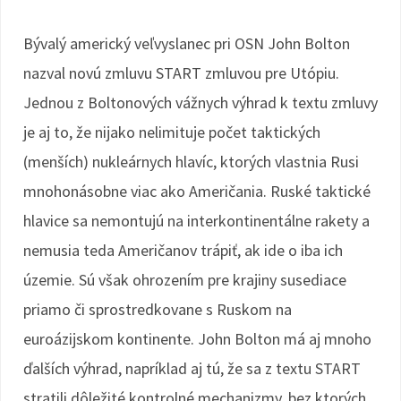
Bývalý americký veľvyslanec pri OSN John Bolton
nazval novú zmluvu START zmluvou pre Utópiu.
Jednou z Boltonových vážnych výhrad k textu zmluvy
je aj to, že nijako nelimituje počet taktických
(menších) nukleárnych hlavíc, ktorých vlastnia Rusi
mnohonásobne viac ako Američania. Ruské taktické
hlavice sa nemontujú na interkontinentálne rakety a
nemusia teda Američanov trápiť, ak ide o iba ich
územie. Sú však ohrozením pre krajiny susediace
priamo či sprostredkovane s Ruskom na
euroázijskom kontinente. John Bolton má aj mnoho
ďalších výhrad, napríklad aj tú, že sa z textu START
stratili dôležité kontrolné mechanizmy, bez ktorých