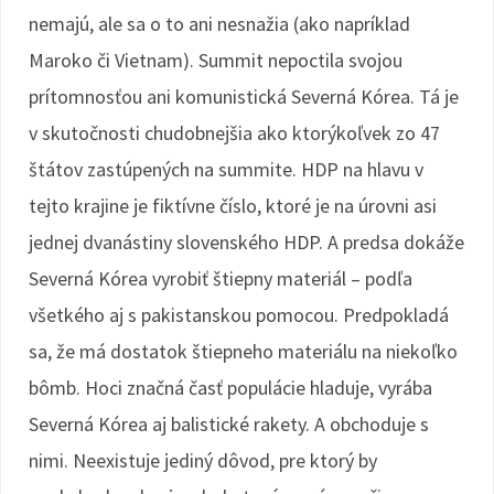
nemajú, ale sa o to ani nesnažia (ako napríklad
Maroko či Vietnam). Summit nepoctila svojou
prítomnosťou ani komunistická Severná Kórea. Tá je
v skutočnosti chudobnejšia ako ktorýkoľvek zo 47
štátov zastúpených na summite. HDP na hlavu v
tejto krajine je fiktívne číslo, ktoré je na úrovni asi
jednej dvanástiny slovenského HDP. A predsa dokáže
Severná Kórea vyrobiť štiepny materiál – podľa
všetkého aj s pakistanskou pomocou. Predpokladá
sa, že má dostatok štiepneho materiálu na niekoľko
bômb. Hoci značná časť populácie hladuje, vyrába
Severná Kórea aj balistické rakety. A obchoduje s
nimi. Neexistuje jediný dôvod, pre ktorý by