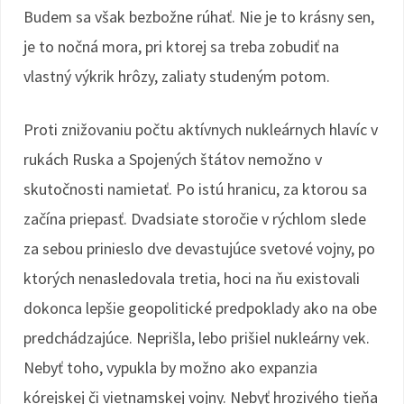
Budem sa však bezbožne rúhať. Nie je to krásny sen,
je to nočná mora, pri ktorej sa treba zobudiť na
vlastný výkrik hrôzy, zaliaty studeným potom.
Proti znižovaniu počtu aktívnych nukleárnych hlavíc v
rukách Ruska a Spojených štátov nemožno v
skutočnosti namietať. Po istú hranicu, za ktorou sa
začína priepasť. Dvadsiate storočie v rýchlom slede
za sebou prinieslo dve devastujúce svetové vojny, po
ktorých nenasledovala tretia, hoci na ňu existovali
dokonca lepšie geopolitické predpoklady ako na obe
predchádzajúce. Neprišla, lebo prišiel nukleárny vek.
Nebyť toho, vypukla by možno ako expanzia
kórejskej či vietnamskej vojny. Nebyť hrozivého tieňa