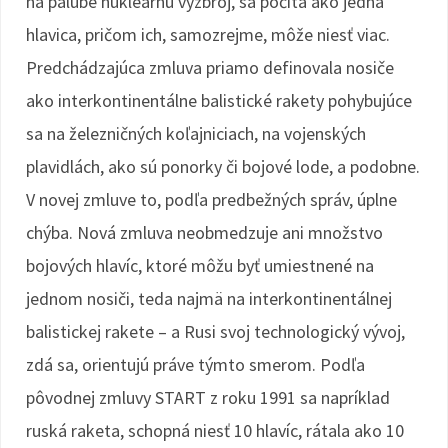
na palube nukleárnu výzbroj, sa počíta ako jedna
hlavica, pričom ich, samozrejme, môže niesť viac.
Predchádzajúca zmluva priamo definovala nosiče
ako interkontinentálne balistické rakety pohybujúce
sa na železničných koľajniciach, na vojenských
plavidlách, ako sú ponorky či bojové lode, a podobne.
V novej zmluve to, podľa predbežných správ, úplne
chýba. Nová zmluva neobmedzuje ani množstvo
bojových hlavíc, ktoré môžu byť umiestnené na
jednom nosiči, teda najmä na interkontinentálnej
balistickej rakete – a Rusi svoj technologický vývoj,
zdá sa, orientujú práve týmto smerom. Podľa
pôvodnej zmluvy START z roku 1991 sa napríklad
ruská raketa, schopná niesť 10 hlavíc, rátala ako 10