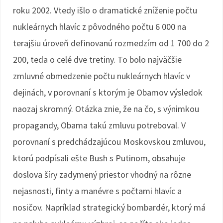
roku 2002. Vtedy išlo o dramatické zníženie počtu
nukleárnych hlavíc z pôvodného počtu 6 000 na
terajšiu úroveň definovanú rozmedzím od 1 700 do 2
200, teda o celé dve tretiny. To bolo najväčšie
zmluvné obmedzenie počtu nukleárnych hlavíc v
dejinách, v porovnaní s ktorým je Obamov výsledok
naozaj skromný. Otázka znie, že na čo, s výnimkou
propagandy, Obama takú zmluvu potreboval. V
porovnaní s predchádzajúcou Moskovskou zmluvou,
ktorú podpísali ešte Bush s Putinom, obsahuje
doslova šíry zadymený priestor vhodný na rôzne
nejasnosti, finty a manévre s počtami hlavíc a
nosičov. Napríklad strategický bombardér, ktorý má