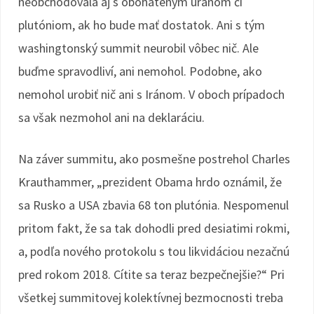
neobchodovala aj s obohateným uránom či
plutóniom, ak ho bude mať dostatok. Ani s tým
washingtonský summit neurobil vôbec nič. Ale
buďme spravodliví, ani nemohol. Podobne, ako
nemohol urobiť nič ani s Iránom. V oboch prípadoch
sa však nezmohol ani na deklaráciu.
Na záver summitu, ako posmešne postrehol Charles
Krauthammer, „prezident Obama hrdo oznámil, že
sa Rusko a USA zbavia 68 ton plutónia. Nespomenul
pritom fakt, že sa tak dohodli pred desiatimi rokmi,
a, podľa nového protokolu s tou likvidáciou nezačnú
pred rokom 2018. Cítite sa teraz bezpečnejšie?“ Pri
všetkej summitovej kolektívnej bezmocnosti treba