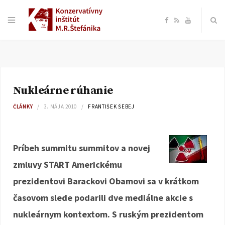
F
R
Y
a
S
o
c
S
u
Nukleárne rúhanie
e
T
ČLÁNKY
3. MÁJA 2010
FRANTIŠEK ŠEBEJ
b
u
o
b
Príbeh summitu summitov a novej
zmluvy START Americkému
o
e
prezidentovi Barackovi Obamovi sa v krátkom
k
časovom slede podarili dve mediálne akcie s
nukleárnym kontextom. S ruským prezidentom