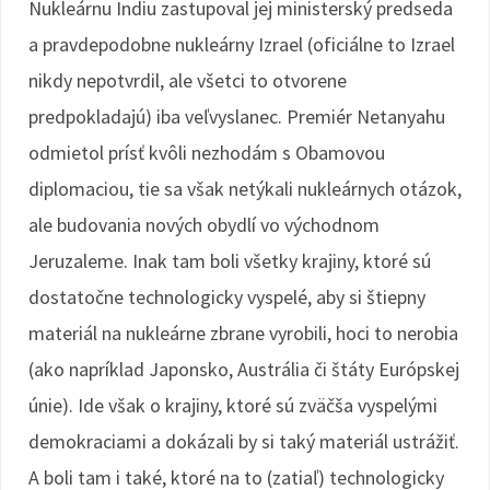
Nukleárnu Indiu zastupoval jej ministerský predseda
a pravdepodobne nukleárny Izrael (oficiálne to Izrael
nikdy nepotvrdil, ale všetci to otvorene
predpokladajú) iba veľvyslanec. Premiér Netanyahu
odmietol prísť kvôli nezhodám s Obamovou
diplomaciou, tie sa však netýkali nukleárnych otázok,
ale budovania nových obydlí vo východnom
Jeruzaleme. Inak tam boli všetky krajiny, ktoré sú
dostatočne technologicky vyspelé, aby si štiepny
materiál na nukleárne zbrane vyrobili, hoci to nerobia
(ako napríklad Japonsko, Austrália či štáty Európskej
únie). Ide však o krajiny, ktoré sú zväčša vyspelými
demokraciami a dokázali by si taký materiál ustrážiť.
A boli tam i také, ktoré na to (zatiaľ) technologicky