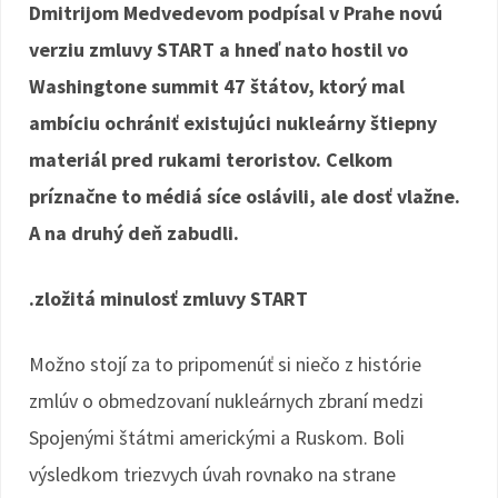
Dmitrijom Medvedevom podpísal v Prahe novú
verziu zmluvy START a hneď nato hostil vo
Washingtone summit 47 štátov, ktorý mal
ambíciu ochrániť existujúci nukleárny štiepny
materiál pred rukami teroristov. Celkom
príznačne to médiá síce oslávili, ale dosť vlažne.
A na druhý deň zabudli.
.zložitá minulosť zmluvy START
Možno stojí za to pripomenúť si niečo z histórie
zmlúv o obmedzovaní nukleárnych zbraní medzi
Spojenými štátmi americkými a Ruskom. Boli
výsledkom triezvych úvah rovnako na strane