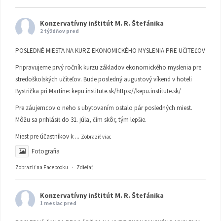
Konzervatívny inštitút M. R. Štefánika
2 týždňov pred
POSLEDNÉ MIESTA NA KURZ EKONOMICKÉHO MYSLENIA PRE UČITEĽOV
Pripravujeme prvý ročník kurzu základov ekonomického myslenia pre
stredoškolských učiteľov. Bude posledný augustový víkend v hoteli
Bystrička pri Martine:
kepu.institute.sk/https://kepu.institute.sk/
Pre záujemcov o neho s ubytovaním ostalo pár posledných miest.
Môžu sa prihlásiť do 31. júla, čím skôr, tým lepšie.
Miest pre účastníkov k
...
Zobraziť viac
Fotografia
Zobraziť na Facebooku
·
Zdieľať
Konzervatívny inštitút M. R. Štefánika
1 mesiac pred