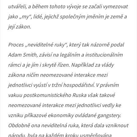
utvářeli, a během tohoto vývoje se začali vymezovat
jako „my“, lidé, jejichž společným jměním je země a
její zákon.
Proces „neviditelné ruky“, který tak názorně podal
Adam Smith, závisí na legálním a institucionálním
rámci a je jím i skrytě řízen. Například za vlády
zákona ničím neomezované interakce mezi
jednotlivci vyústí v tržní hospodářství. V právním
vakuu postkomunistického Ruska však takové
neomezované interakce mezi jednotlivci vedly ke
vzniku příkazové ekonomiky ovládané gangstery.
Obdobně ona neviditelná ruka, která dala vzniknout
národu, byla na každém kroku usměrňována