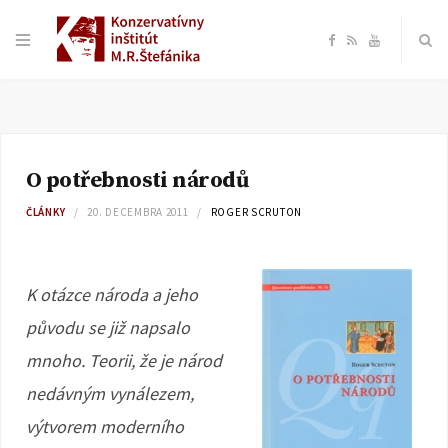
F
R
Y
a
S
o
c
S
u
O potřebnosti národů
e
T
ČLÁNKY
20. DECEMBRA 2011
ROGER SCRUTON
b
u
o
b
K otázce národa a jeho
původu se již napsalo
o
e
mnoho. Teorii, že je národ
k
nedávným vynálezem,
výtvorem moderního