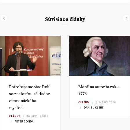
Súvisiace články
Potrebujeme viac ľudí
Morálna autorita roku
so znalosťou základov
1776
ekonomického
ČLÁNKY
9. MARCA 2026
myslenia
DANIEL KLEIN
ČLÁNKY
16. APRÍLA 2026
PETER GONDA