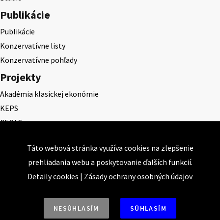
Publikácie
Publikácie
Konzervatívne listy
Konzervatívne pohľady
Projekty
Akadémia klasickej ekonómie
KEPS
CEQLS
Cena Dominika Tatarku
Táto webová stránka využíva cookies na zlepšenie
Cena Ernesta Valka
prehliadania webu a poskytovanie ďalších funkcií.
Študentská esej
Detaily cookies
|
Zásady ochrany osobných údajov
Deň daňového odbremenenia
NESÚHLASÍM
SÚHLASÍM