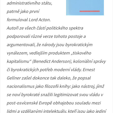
administrativního státu,
patrně jako první
formuloval Lord Acton.
Autoři ze všech částí politického spektra
podporovali různé verze tohoto postoje a
argumentovali, že národy jsou byrokratickým
vynálezem, vedlejším produktem „tiskového
kapitalismu“ (Benedict Anderson), koloniální správy
či byrokratických potřeb moderní vlády. Ernest
Gellner zašel dokonce tak daleko, že popsal
nacionalismus jako filozofii knihy: jako nástroj, jímž
se noví byrokraté snažili legitimizovat svou vládu v
post-osvícenské Evropě obhajobou souladu mezi
lidmi a vzdělanými intelektuály, kteří jsou jako jediní