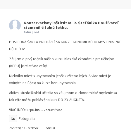
Konzervatívny inštitút M. R. Štefánika
Používateľ
si zmenil titulnú fotku.
6 dní pred
POSLEDNÁ ŠANCA PRIHLÁSIŤ SA KURZ EKONOMICKÉHO MYSLENIA PRE
UČITEĽOV
Záujem o prvý ročník nášho kurzu Klasická ekonómia pre učiteľov
(KEPU) je relatívne veľký.
Niekoľko miest s ubytovaním je však ešte voľných. A viac miest je
voľných na účasť na kurze bez ubytovania.
Aktívni stredoškolskí učitelia so záujmom o ekonomické myslenie sa
tak ešte môžu prihlásiť na kurz DO 23. AUGUSTA.
VIAC INFO:
kepu.ins
...
Zobraziť viac
Fotografia
Zobraziť na Facebooku
·
Zdieľať