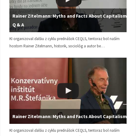
Rainer Zitelmann: Myths and Facts About Capitalism |
Q & A
KI organizoval ďalšiu z cyklu prednášok CEQLS, tentoraz bol naším
hosťom Rainer Zitelmann, historik, sociológ a autor be…
Rainer Zitelmann: Myths and Facts About Capitalism
KI organizoval ďalšiu z cyklu prednášok CEQLS, tentoraz bol naším