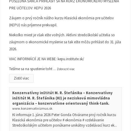
POSLEDNÁ ŠANCA PRIHLÁSIŤ SA NA KURZ EKONOMICKÉHO MYSLENIA
PRE UČITEĽOV: KEPU 2026
Záujem o prvý ročník nášho kurzu Klasická ekonómia pre učiteľov
(KEPU) nás príjemne prekvapil.
Niekoľko miest je však ešte voľných. Aktívni stredoškolskí učitelia so
záujmom o ekonomické myslenie sa tak ešte môžu prihlásiť do 31. júla
2026.
VIAC INFORMÁCIÍ JE NA WEBE:
kepu.institute.sk/
Tešíme sa na spustenie toht
...
Zobraziť viac
Zistiť viac
Konzervatívny inštitút M. R. Štefánika – Konzervatívny
inštitút M. R. Štefánika (KI) je nezisková mimovládna
organizácia – konzervatívne orientovaný think-tank.
www.konzervativizmus.sk
KI informuje 1. júna 2026 Peter Gonda Otvárame prvý ročník kurzu
Klasická ekonómia pre učiteľov # ekonómia # vzdelávanie
Stredoškolským učiteľom ponúkame unikátny vzdelávací kurz ek...