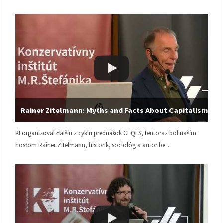
Rainer Zitelmann: Myths and Facts About Capitalism
KI organizoval ďalšiu z cyklu prednášok CEQLS, tentoraz bol naším
hosťom Rainer Zitelmann, historik, sociológ a autor be…