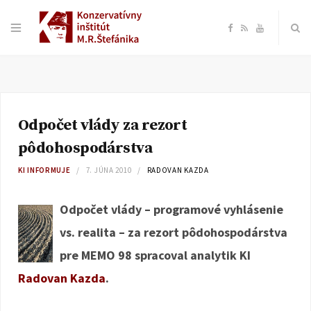
F
R
Y
a
S
o
c
S
u
Odpočet vlády za rezort
e
T
pôdohospodárstva
b
u
KI INFORMUJE
7. JÚNA 2010
RADOVAN KAZDA
o
b
Odpočet vlády – programové vyhlásenie
vs. realita – za rezort pôdohospodárstva
o
e
pre MEMO 98 spracoval analytik KI
k
Radovan Kazda
.