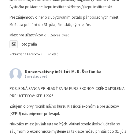
Bystrička pri Martine:
kepu.institute.sk/https://kepu.institute.sk/
Pre záujemcov o neho s ubytovaním ostalo pár posledných miest.
Môžu sa prihlásiť do 31. júla, čím skôr, tým lepšie.
Miest pre účastníkov k
...
Zobraziť viac
Fotografia
Zobraziť na Facebooku
·
Zdieľať
Konzervatívny inštitút M. R. Štefánika
1 mesiac pred
POSLEDNÁ ŠANCA PRIHLÁSIŤ SA NA KURZ EKONOMICKÉHO MYSLENIA
PRE UČITEĽOV: KEPU 2026
Záujem o prvý ročník nášho kurzu Klasická ekonómia pre učiteľov
(KEPU) nás príjemne prekvapil.
Niekoľko miest je však ešte voľných. Aktívni stredoškolskí učitelia so
záujmom o ekonomické myslenie sa tak ešte môžu prihlásiť do 31. júla