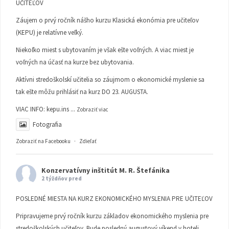
UČITEĽOV
Záujem o prvý ročník nášho kurzu Klasická ekonómia pre učiteľov
(KEPU) je relatívne veľký.
Niekoľko miest s ubytovaním je však ešte voľných. A viac miest je
voľných na účasť na kurze bez ubytovania.
Aktívni stredoškolskí učitelia so záujmom o ekonomické myslenie sa
tak ešte môžu prihlásiť na kurz DO 23. AUGUSTA.
VIAC INFO:
kepu.ins
...
Zobraziť viac
Fotografia
Zobraziť na Facebooku
·
Zdieľať
Konzervatívny inštitút M. R. Štefánika
2 týždňov pred
POSLEDNÉ MIESTA NA KURZ EKONOMICKÉHO MYSLENIA PRE UČITEĽOV
Pripravujeme prvý ročník kurzu základov ekonomického myslenia pre
stredoškolských učiteľov. Bude posledný augustový víkend v hoteli