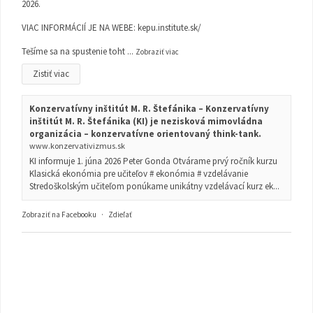
2026.
VIAC INFORMÁCIÍ JE NA WEBE:
kepu.institute.sk/
Tešíme sa na spustenie toht
...
Zobraziť viac
Zistiť viac
Konzervatívny inštitút M. R. Štefánika – Konzervatívny
inštitút M. R. Štefánika (KI) je nezisková mimovládna
organizácia – konzervatívne orientovaný think-tank.
www.konzervativizmus.sk
KI informuje 1. júna 2026 Peter Gonda Otvárame prvý ročník kurzu
Klasická ekonómia pre učiteľov # ekonómia # vzdelávanie
Stredoškolským učiteľom ponúkame unikátny vzdelávací kurz ek...
Zobraziť na Facebooku
·
Zdieľať