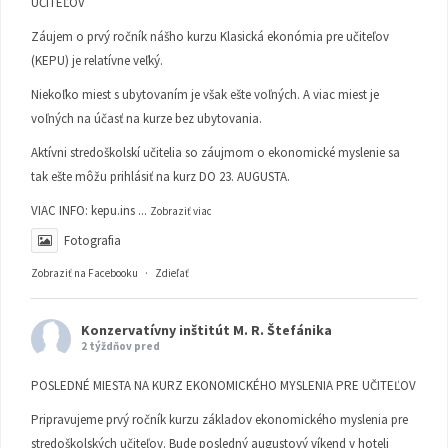
UČITEĽOV
Záujem o prvý ročník nášho kurzu Klasická ekonómia pre učiteľov
(KEPU) je relatívne veľký.
Niekoľko miest s ubytovaním je však ešte voľných. A viac miest je
voľných na účasť na kurze bez ubytovania.
Aktívni stredoškolskí učitelia so záujmom o ekonomické myslenie sa
tak ešte môžu prihlásiť na kurz DO 23. AUGUSTA.
VIAC INFO:
kepu.ins
...
Zobraziť viac
Fotografia
Zobraziť na Facebooku
·
Zdieľať
Konzervatívny inštitút M. R. Štefánika
2 týždňov pred
POSLEDNÉ MIESTA NA KURZ EKONOMICKÉHO MYSLENIA PRE UČITEĽOV
Pripravujeme prvý ročník kurzu základov ekonomického myslenia pre
stredoškolských učiteľov. Bude posledný augustový víkend v hoteli