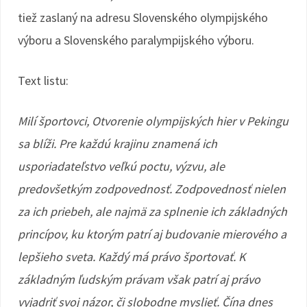
tiež zaslaný na adresu Slovenského olympijského
výboru a Slovenského paralympijského výboru.
Text listu:
Milí športovci, Otvorenie olympijských hier v Pekingu
sa blíži. Pre každú krajinu znamená ich
usporiadateľstvo veľkú poctu, výzvu, ale
predovšetkým zodpovednosť. Zodpovednosť nielen
za ich priebeh, ale najmä za splnenie ich základných
princípov, ku ktorým patrí aj budovanie mierového a
lepšieho sveta. Každý má právo športovať. K
základným ľudským právam však patrí aj právo
vyjadriť svoj názor, či slobodne myslieť. Čína dnes