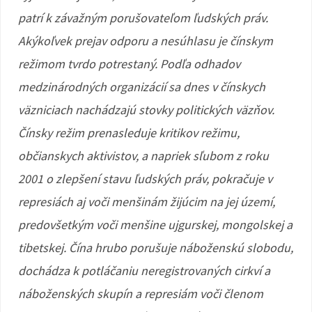
patrí k závažným porušovateľom ľudských práv.
Akýkoľvek prejav odporu a nesúhlasu je čínskym
režimom tvrdo potrestaný. Podľa odhadov
medzinárodných organizácií sa dnes v čínskych
väzniciach nachádzajú stovky politických väzňov.
Čínsky režim prenasleduje kritikov režimu,
občianskych aktivistov, a napriek sľubom z roku
2001 o zlepšení stavu ľudských práv, pokračuje v
represiách aj voči menšinám žijúcim na jej území,
predovšetkým voči menšine ujgurskej, mongolskej a
tibetskej. Čína hrubo porušuje náboženskú slobodu,
dochádza k potláčaniu neregistrovaných cirkví a
náboženských skupín a represiám voči členom