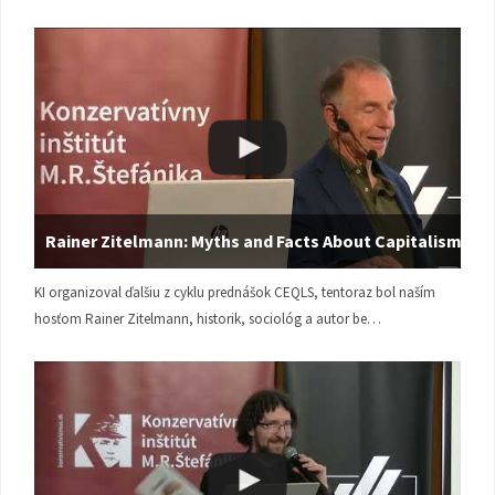
Rainer Zitelmann: Myths and Facts About Capitalism
KI organizoval ďalšiu z cyklu prednášok CEQLS, tentoraz bol naším
hosťom Rainer Zitelmann, historik, sociológ a autor be…