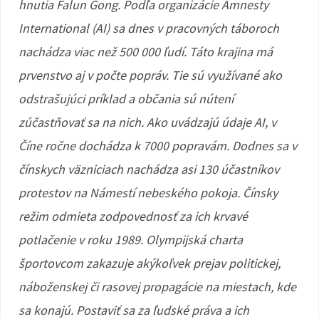
hnutia Falun Gong. Podľa organizácie Amnesty
International (AI) sa dnes v pracovných táboroch
nachádza viac než 500 000 ľudí. Táto krajina má
prvenstvo aj v počte popráv. Tie sú využívané ako
odstrašujúci príklad a občania sú nútení
zúčastňovať sa na nich. Ako uvádzajú údaje AI, v
Číne ročne dochádza k 7000 popravám. Dodnes sa v
čínskych väzniciach nachádza asi 130 účastníkov
protestov na Námestí nebeského pokoja. Čínsky
režim odmieta zodpovednosť za ich krvavé
potlačenie v roku 1989. Olympijská charta
športovcom zakazuje akýkoľvek prejav politickej,
náboženskej či rasovej propagácie na miestach, kde
sa konajú. Postaviť sa za ľudské práva a ich