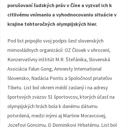
porušovaní ľudských práv v Číne a vyzvať ich k
citlivému vnímaniu a vyhodnocovaniu situácie v
krajine tohtoročných olympijských hier.
Pod list pripojilo svoj podpis šesť slovenských
mimovládnych organizácií: OZ Človek v ohrození,
Konzervatívny inštitút M.R. Štefánika, Slovenská
Asociácia Falun Gong, Amnesty International
Slovensko, Nadácia Pontis a Spoločnosť priateľov
Tibetu. List bol okrem médií zaslaný i na adresy
športových zväzov 51 športovcov, ktorých účasť na
olympijských hrách bola k danému dátumu
potvrdená, medzi inými aj Martine Moravcovej,
Jozefovi Göncimu, či Dominikovi Hrbatému. List bol