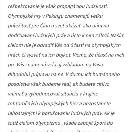
rešpektovanie je však propagáciou ľudskosti.
Olympijské hry v Pekingu znamenajú veľkú
príležitosť pre Čínu a svet ukázať, ako nám na
dodržiavaní ľudských práv a úcte k nim záleží. Naším
cieľom nie je odradiť Vás od účasti na olympijských
hrách či vyzvať na ich bojkot. Vieme, že účasť na nich
pre Vás znamená veľa aj vzhľadom na Vašu
dlhodobú prípravu na ne. V duchu ich humánneho
posolstva však budeme radi, ak budete citlivo
vnímať a vyhodnocovať situáciu v krajine
tohtoročných olympijských hier a nezostanete
ľahostajnými k porušovaniu ľudských práv. Ak je
totiž cieľom olympizmu „všade zapojiť šport do