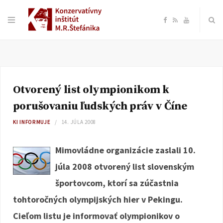
F
R
Y
a
S
o
c
S
u
Otvorený list olympionikom k
e
T
porušovaniu ľudských práv v Číne
b
u
KI INFORMUJE
14. JÚLA 2008
o
b
Mimovládne organizácie zaslali 10.
júla 2008 otvorený list slovenským
o
e
športovcom, ktorí sa zúčastnia
k
tohtoročných olympijských hier v Pekingu.
Cieľom listu je informovať olympionikov o