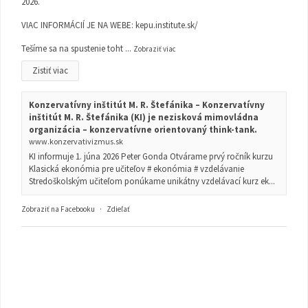
2026.
VIAC INFORMÁCIÍ JE NA WEBE:
kepu.institute.sk/
Tešíme sa na spustenie toht
...
Zobraziť viac
Zistiť viac
Konzervatívny inštitút M. R. Štefánika – Konzervatívny
inštitút M. R. Štefánika (KI) je nezisková mimovládna
organizácia – konzervatívne orientovaný think-tank.
www.konzervativizmus.sk
KI informuje 1. júna 2026 Peter Gonda Otvárame prvý ročník kurzu
Klasická ekonómia pre učiteľov # ekonómia # vzdelávanie
Stredoškolským učiteľom ponúkame unikátny vzdelávací kurz ek...
Zobraziť na Facebooku
·
Zdieľať