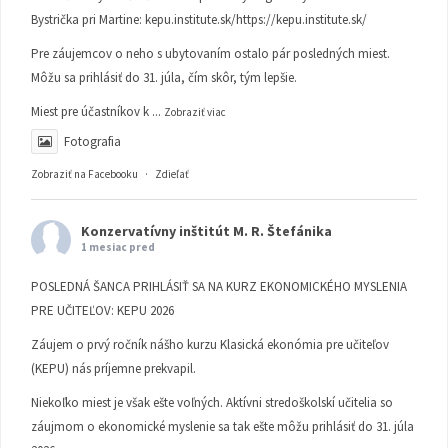
Bystrička pri Martine:
kepu.institute.sk/https://kepu.institute.sk/
Pre záujemcov o neho s ubytovaním ostalo pár posledných miest.
Môžu sa prihlásiť do 31. júla, čím skôr, tým lepšie.
Miest pre účastníkov k
...
Zobraziť viac
Fotografia
Zobraziť na Facebooku
·
Zdieľať
Konzervatívny inštitút M. R. Štefánika
1 mesiac pred
POSLEDNÁ ŠANCA PRIHLÁSIŤ SA NA KURZ EKONOMICKÉHO MYSLENIA
PRE UČITEĽOV: KEPU 2026
Záujem o prvý ročník nášho kurzu Klasická ekonómia pre učiteľov
(KEPU) nás príjemne prekvapil.
Niekoľko miest je však ešte voľných. Aktívni stredoškolskí učitelia so
záujmom o ekonomické myslenie sa tak ešte môžu prihlásiť do 31. júla