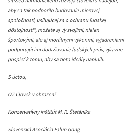
služieb harmonického rozvoja človeka s nádejou,
aby sa tak podporilo budovanie mierovej
spoločnosti, usilujúcej sa o ochranu ľudskej
dôstojnosti“, môžete aj Vy svojimi, nielen
športovými, ale aj morálnymi výkonmi, vyjadreniami
podporujúcimi dodržiavanie ľudských práv, výrazne
prispieť k tomu, aby sa tieto ideály naplnili.
S úctou,
OZ Človek v ohrození
Konzervatívny inštitút M. R. Štefánika
Slovenská Asociácia
Falun Gong