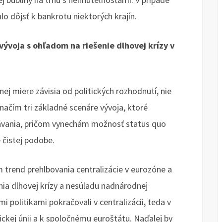
lo dôjsť k bankrotu niektorých krajín.
vývoja s ohľadom na riešenie dlhovej krízy v
ej miere závisia od politických rozhodnutí, nie
ačím tri základné scenáre vývoja, ktoré
ávania, pričom vynechám možnosť status quo
 čistej podobe.
trend prehlbovania centralizácie v eurozóne a
nia dlhovej krízy a nesúladu nadnárodnej
 politikami pokračovali v centralizácii, teda v
tickej únii a k spoločnému euroštátu. Naďalej by