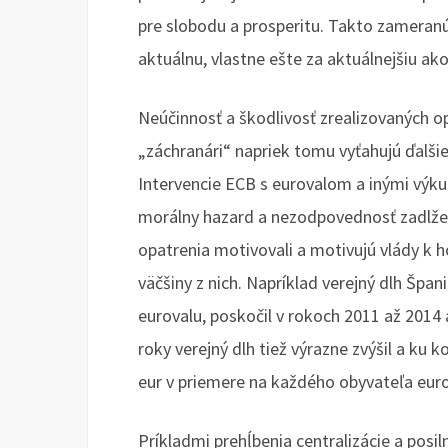
pre slobodu a prosperitu. Takto zameranú
aktuálnu, vlastne ešte za aktuálnejšiu ak
Neúčinnosť a škodlivosť zrealizovaných op
„záchranári“ napriek tomu vyťahujú ďalšie
Intervencie ECB s eurovalom a inými výku
morálny hazard a nezodpovednosť zadlžený
opatrenia motivovali a motivujú vlády k h
väčšiny z nich. Napríklad verejný dlh Špan
eurovalu, poskočil v rokoch 2011 až 2014 a
roky verejný dlh tiež výrazne zvýšil a ku
eur v priemere na každého obyvateľa eur
Príkladmi prehĺbenia centralizácie a posi