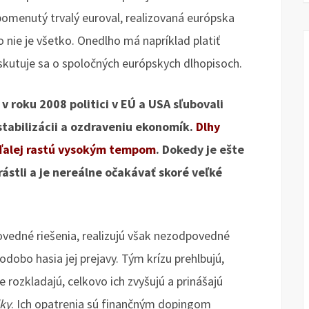
spomenutý trvalý euroval, realizovaná európska
o nie je všetko. Onedlho má napríklad platiť
iskutuje sa o spoločných európskych dlhopisoch.
v roku 2008 politici v EÚ a USA sľubovali
tabilizácii a ozdraveniu ekonomík.
Dlhy
aďalej rastú vysokým tempom
. Dokedy je ešte
rástli a je nereálne očakávať skoré veľké
dpovedné riešenia, realizujú však nezodpovedné
tkodobo hasia jej prejavy. Tým krízu prehlbujú,
 rozkladajú, celkovo ich zvyšujú a prinášajú
ky
. Ich opatrenia sú finančným dopingom