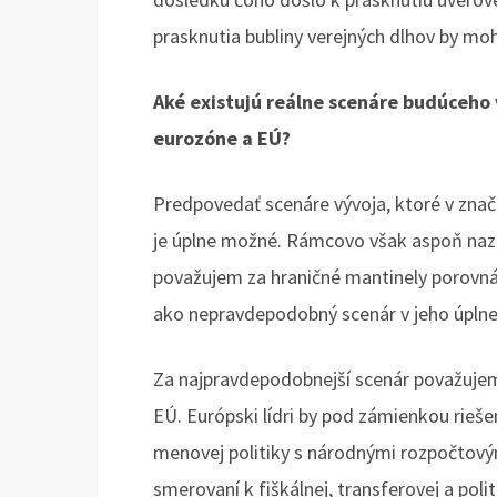
prasknutia bubliny verejných dlhov by moh
Aké existujú reálne scenáre budúceho 
eurozóne a EÚ?
Predpovedať scenáre vývoja, ktoré v značn
je úplne možné. Rámcovo však aspoň nazn
považujem za hraničné mantinely porovn
ako nepravdepodobný scenár v jeho úplne
Za najpravdepodobnejší scenár považujem 
EÚ. Európski lídri by pod zámienkou rieše
menovej politiky s národnými rozpočtovými
smerovaní k fiškálnej, transferovej a poli