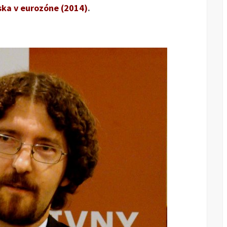
ska v eurozóne (2014)
.