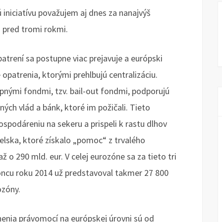
 iniciatívu považujem aj dnes za nanajvýš
o pred tromi rokmi.
atrení sa postupne viac prejavuje a európski
 opatrenia, ktorými prehlbujú centralizáciu.
pnými fondmi, tzv. bail-out fondmi, podporujú
ch vlád a bánk, ktoré im požičali. Tieto
ospodáreniu na sekeru a prispeli k rastu dlhov
ielska, ktoré získalo „pomoc“ z trvalého
ž o 290 mld. eur. V celej eurozóne sa za tieto tri
 koncu roku 2014 už predstavoval takmer 27 800
ozóny.
lnenia právomocí na európskej úrovni sú od