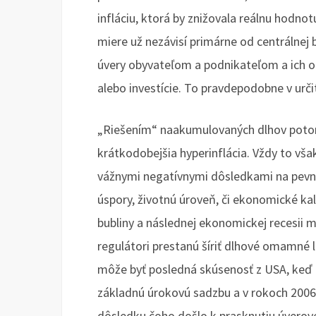
infláciu, ktorá by znižovala reálnu hodno
miere už nezávisí primárne od centrálnej
úvery obyvateľom a podnikateľom a ich oc
alebo investície. To pravdepodobne v urč
„Riešením“ naakumulovaných dlhov potom 
krátkodobejšia hyperinflácia. Vždy to však
vážnymi negatívnymi dôsledkami na pevne
úspory, životnú úroveň, či ekonomické kal
bubliny a následnej ekonomickej recesii mô
regulátori prestanú šíriť dlhové omamné 
môže byť posledná skúsenosť z USA, keď 
základnú úrokovú sadzbu a v rokoch 2006 
dôsledku čoho došlo k prasknutiu úverove