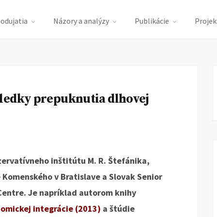
podujatia
Názory a analýzy
Publikácie
Projek
ledky prepuknutia dlhovej
ervatívneho inštitútu M. R. Štefánika,
 Komenského v Bratislave a Slovak Senior
Centre. Je napríklad autorom knihy
omickej integrácie (2013)
a štúdie