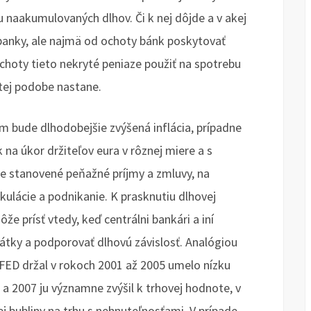
tu naakumulovaných dlhov. Či k nej dôjde a v akej
 banky, ale najmä od ochoty bánk poskytovať
hoty tieto nekryté peniaze použiť na spotrebu
itej podobe nastane.
bude dlhodobejšie zvýšená inflácia, prípadne
 na úkor držiteľov eura v rôznej miere a s
 stanovené peňažné príjmy a zmluvy, na
kulácie a podnikanie. K prasknutiu dlhovej
že prísť vtedy, keď centrálni bankári a iní
látky a podporovať dlhovú závislosť. Analógiou
FED držal v rokoch 2001 až 2005 umelo nízku
a 2007 ju významne zvýšil k trhovej hodnote, v
j bubliny na trhu s nehnuteľnosťami. V prípade