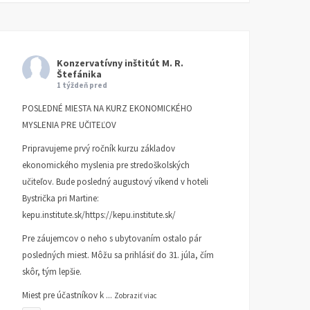
Konzervatívny inštitút M. R.
Štefánika
1 týždeň pred
POSLEDNÉ MIESTA NA KURZ EKONOMICKÉHO
MYSLENIA PRE UČITEĽOV
Pripravujeme prvý ročník kurzu základov
ekonomického myslenia pre stredoškolských
učiteľov. Bude posledný augustový víkend v hoteli
Bystrička pri Martine:
kepu.institute.sk/https://kepu.institute.sk/
Pre záujemcov o neho s ubytovaním ostalo pár
posledných miest. Môžu sa prihlásiť do 31. júla, čím
skôr, tým lepšie.
Miest pre účastníkov k
...
Zobraziť viac