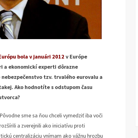
Európu bola v januári 2012
v Európe
i a ekonomickí experti dôrazne
 nebezpečenstvo tzv. trvalého eurovalu a
 takej. Ako hodnotíte s odstupom času
lutvorca?
. Pôvodne sme sa ňou chceli vymedziť iba voči
šírili a zverejnili ako iniciatívu proti
olitickú centralizáciu vnímam ako vážnu hrozbu