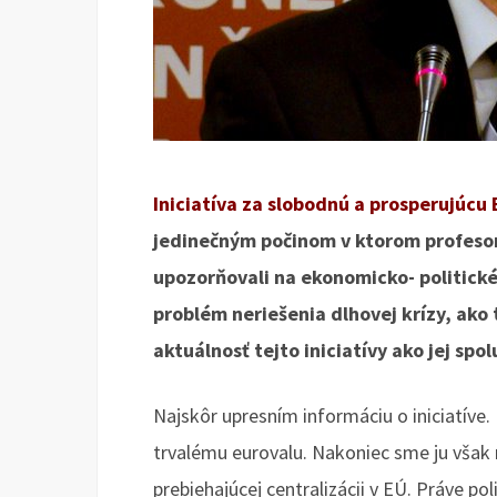
Iniciatíva za slobodnú a prosperujúcu 
jedinečným počinom v ktorom profesor
upozorňovali na ekonomicko- politické
problém neriešenia dlhovej krízy, ako
aktuálnosť tejto iniciatívy ako jej spo
Najskôr upresním informáciu o iniciatíve
trvalému eurovalu. Nakoniec sme ju však roz
prebiehajúcej centralizácii v EÚ. Práve p