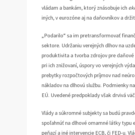
vládam a bankám, ktorý znásobuje ich
ek
iných, v eurozóne aj na daňovníkov a drži
„Podarilo“ sa im pretransformovať finanč
sektore. Udržaniu verejných dlhov na uz
produktivita a tvorba zdrojov pre daňové 
pri ich znižovaní, úspory vo verejných vý
prebytky rozpočtových príjmov nad neúro
nákladov na dlhovú službu. Podmienky na v
EÚ. Uvedené predpoklady však drvivá väčši
Vlády a súkromné subjekty sa budú prav
spoľahnúť na dlhové omamné látky typu e
peňazí a iné intervencie ECB, či FED-u. Vlá