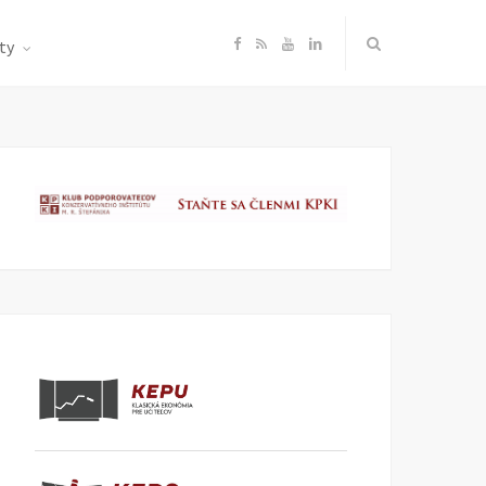
F
R
Y
L
ty
a
S
o
i
c
S
u
n
e
T
k
b
u
e
o
b
d
o
e
I
k
n