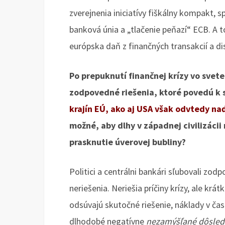
zverejnenia iniciatívy fiškálny kompakt, 
banková únia a „tlačenie peňazí“ ECB. A t
európska daň z finančných transakcií a d
Po prepuknutí finančnej krízy vo svete 
zodpovedné riešenia, ktoré povedú k s
krajín EÚ, ako aj USA však odvtedy n
možné, aby dlhy v západnej civilizácii 
prasknutie úverovej bubliny?
Politici a centrálni bankári sľubovali zo
neriešenia. Neriešia príčiny krízy, ale krá
odsúvajú skutočné riešenie, náklady v čase
dlhodobé negatívne
nezamýšľané dôsled