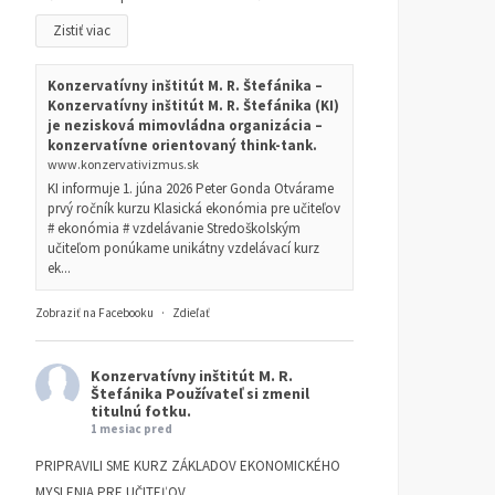
Zistiť viac
Konzervatívny inštitút M. R. Štefánika –
Konzervatívny inštitút M. R. Štefánika (KI)
je nezisková mimovládna organizácia –
konzervatívne orientovaný think-tank.
www.konzervativizmus.sk
KI informuje 1. júna 2026 Peter Gonda Otvárame
prvý ročník kurzu Klasická ekonómia pre učiteľov
# ekonómia # vzdelávanie Stredoškolským
učiteľom ponúkame unikátny vzdelávací kurz
ek...
Zobraziť na Facebooku
·
Zdieľať
Konzervatívny inštitút M. R.
Štefánika
Používateľ si zmenil
titulnú fotku.
1 mesiac pred
PRIPRAVILI SME KURZ ZÁKLADOV EKONOMICKÉHO
MYSLENIA PRE UČITEĽOV