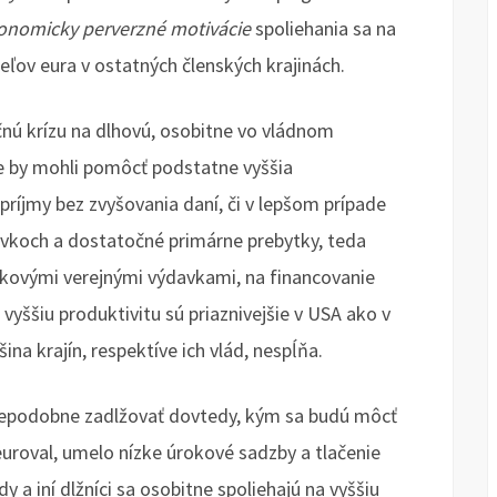
onomicky perverzné motivácie
spoliehania sa na
teľov eura v ostatných členských krajinách.
nú krízu na dlhovú, osobitne vo vládnom
de by mohli pomôcť podstatne vyššia
príjmy bez zvyšovania daní, či v lepšom prípade
davkoch a dostatočné primárne prebytky, teda
kovými verejnými výdavkami, na financovanie
yššiu produktivitu sú priaznivejšie v USA ako v
na krajín, respektíve ich vlád, nespĺňa.
depodobne zadlžovať dovtedy, kým sa budú môcť
uroval, umelo nízke úrokové sadzby a tlačenie
dy a iní dlžníci sa osobitne spoliehajú na vyššiu