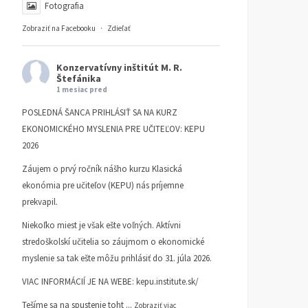
Fotografia
Zobraziť na Facebooku
·
Zdieľať
Konzervatívny inštitút M. R.
Štefánika
1 mesiac pred
POSLEDNÁ ŠANCA PRIHLÁSIŤ SA NA KURZ
EKONOMICKÉHO MYSLENIA PRE UČITEĽOV: KEPU
2026
Záujem o prvý ročník nášho kurzu Klasická
ekonómia pre učiteľov (KEPU) nás príjemne
prekvapil.
Niekoľko miest je však ešte voľných. Aktívni
stredoškolskí učitelia so záujmom o ekonomické
myslenie sa tak ešte môžu prihlásiť do 31. júla 2026.
VIAC INFORMÁCIÍ JE NA WEBE:
kepu.institute.sk/
Tešíme sa na spustenie toht
...
Zobraziť viac