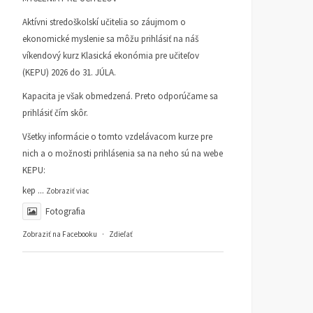
Aktívni stredoškolskí učitelia so záujmom o
ekonomické myslenie sa môžu prihlásiť na náš
víkendový kurz Klasická ekonómia pre učiteľov
(KEPU) 2026 do 31. JÚLA.
Kapacita je však obmedzená. Preto odporúčame sa
prihlásiť čím skôr.
Všetky informácie o tomto vzdelávacom kurze pre
nich a o možnosti prihlásenia sa na neho sú na webe
KEPU:
kep
...
Zobraziť viac
Fotografia
Zobraziť na Facebooku
·
Zdieľať