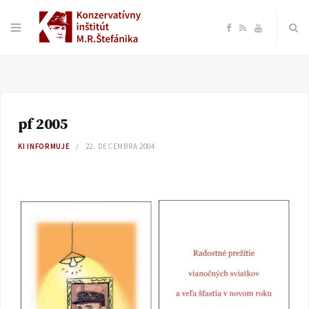
F
R
Y
a
S
o
c
S
u
pf 2005
e
T
KI INFORMUJE
22. DECEMBRA 2004
b
u
o
b
o
e
k