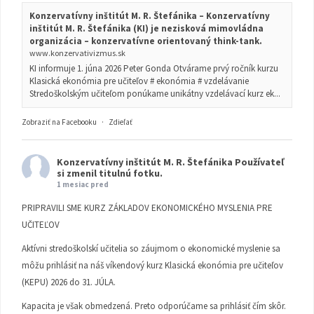
Konzervatívny inštitút M. R. Štefánika – Konzervatívny
inštitút M. R. Štefánika (KI) je nezisková mimovládna
organizácia – konzervatívne orientovaný think-tank.
www.konzervativizmus.sk
KI informuje 1. júna 2026 Peter Gonda Otvárame prvý ročník kurzu
Klasická ekonómia pre učiteľov # ekonómia # vzdelávanie
Stredoškolským učiteľom ponúkame unikátny vzdelávací kurz ek...
Zobraziť na Facebooku
·
Zdieľať
Konzervatívny inštitút M. R. Štefánika
Používateľ
si zmenil titulnú fotku.
1 mesiac pred
PRIPRAVILI SME KURZ ZÁKLADOV EKONOMICKÉHO MYSLENIA PRE
UČITEĽOV
Aktívni stredoškolskí učitelia so záujmom o ekonomické myslenie sa
môžu prihlásiť na náš víkendový kurz Klasická ekonómia pre učiteľov
(KEPU) 2026 do 31. JÚLA.
Kapacita je však obmedzená. Preto odporúčame sa prihlásiť čím skôr.