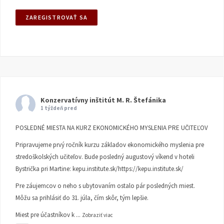
Konzervatívny inštitút M. R. Štefánika
1 týždeň pred
POSLEDNÉ MIESTA NA KURZ EKONOMICKÉHO MYSLENIA PRE UČITEĽOV
Pripravujeme prvý ročník kurzu základov ekonomického myslenia pre
stredoškolských učiteľov. Bude posledný augustový víkend v hoteli
Bystrička pri Martine:
kepu.institute.sk/https://kepu.institute.sk/
Pre záujemcov o neho s ubytovaním ostalo pár posledných miest.
Môžu sa prihlásiť do 31. júla, čím skôr, tým lepšie.
Miest pre účastníkov k
...
Zobraziť viac