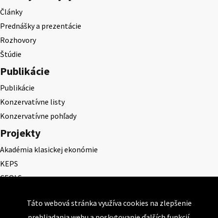
Články
Prednášky a prezentácie
Rozhovory
Štúdie
Publikácie
Publikácie
Konzervatívne listy
Konzervatívne pohľady
Projekty
Akadémia klasickej ekonómie
KEPS
CEQLS
Cena Dominika Tatarku
Táto webová stránka využíva cookies na zlepšenie
Cena Ernesta Valka
prehliadania webu a poskytovanie ďalších funkcií.