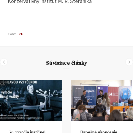
Konzervatívny inštitút M. R. Štefánika
TAGY:
PF
Súvisiace články
76. výročie justičnej
Úspešné ukončenie