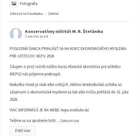
Fotografia
Zobraziť na Facebooku
·
Zdieľať
Konzervatívny inštitút M. R. Štefánika
1 mesiac pred
POSLEDNÁ ŠANCA PRIHLÁSIŤ SA NA KURZ EKONOMICKÉHO MYSLENIA
PRE UČITEĽOV: KEPU 2026
Záujem o prvý ročník nášho kurzu Klasická ekonómia pre učiteľov
(KEPU) nás príjemne prekvapil.
Niekoľko miest je však ešte voľných. Aktívni stredoškolskí učitelia so
záujmom o ekonomické myslenie sa tak ešte môžu prihlásiť do 31. júla
2026.
VIAC INFORMÁCIÍ JE NA WEBE:
kepu.institute.sk/
Tešíme sa na spustenie toht
...
Zobraziť viac
Zistiť viac