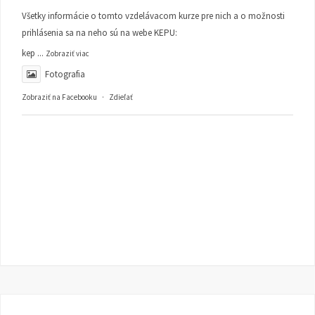
Všetky informácie o tomto vzdelávacom kurze pre nich a o možnosti
prihlásenia sa na neho sú na webe KEPU:
kep
...
Zobraziť viac
Fotografia
Zobraziť na Facebooku
·
Zdieľať