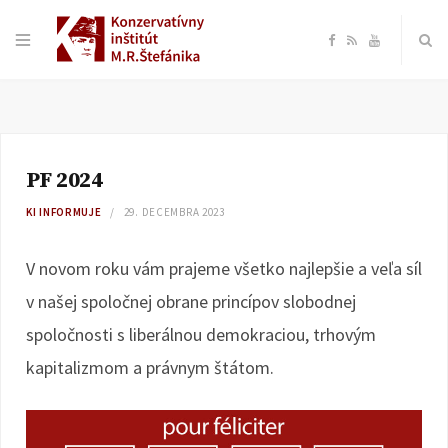
F
R
Y
a
S
o
c
S
u
PF 2024
e
T
KI INFORMUJE
29. DECEMBRA 2023
b
u
V novom roku vám prajeme všetko najlepšie a veľa síl
o
b
v našej spoločnej obrane princípov slobodnej
spoločnosti s liberálnou demokraciou, trhovým
o
e
kapitalizmom a právnym štátom.
k