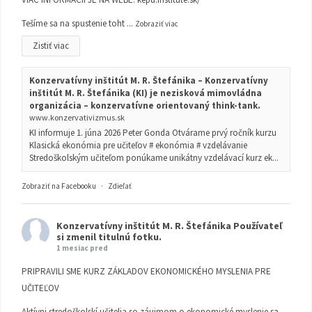
Tešíme sa na spustenie toht
...
Zobraziť viac
Zistiť viac
Konzervatívny inštitút M. R. Štefánika – Konzervatívny
inštitút M. R. Štefánika (KI) je nezisková mimovládna
organizácia – konzervatívne orientovaný think-tank.
www.konzervativizmus.sk
KI informuje 1. júna 2026 Peter Gonda Otvárame prvý ročník kurzu
Klasická ekonómia pre učiteľov # ekonómia # vzdelávanie
Stredoškolským učiteľom ponúkame unikátny vzdelávací kurz ek...
Zobraziť na Facebooku
·
Zdieľať
Konzervatívny inštitút M. R. Štefánika
Používateľ
si zmenil titulnú fotku.
1 mesiac pred
PRIPRAVILI SME KURZ ZÁKLADOV EKONOMICKÉHO MYSLENIA PRE
UČITEĽOV
Aktívni stredoškolskí učitelia so záujmom o ekonomické myslenie sa