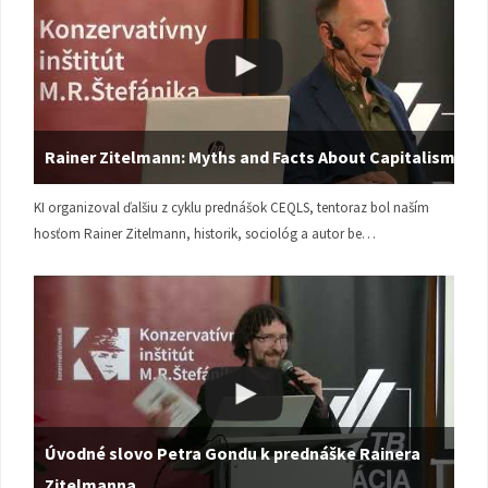
Rainer Zitelmann: Myths and Facts About Capitalism
KI organizoval ďalšiu z cyklu prednášok CEQLS, tentoraz bol naším
hosťom Rainer Zitelmann, historik, sociológ a autor be…
Úvodné slovo Petra Gondu k prednáške Rainera
Zitelmanna