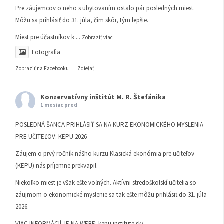
Pre záujemcov o neho s ubytovaním ostalo pár posledných miest.
Môžu sa prihlásiť do 31. júla, čím skôr, tým lepšie.
Miest pre účastníkov k
...
Zobraziť viac
Fotografia
Zobraziť na Facebooku
·
Zdieľať
Konzervatívny inštitút M. R. Štefánika
1 mesiac pred
POSLEDNÁ ŠANCA PRIHLÁSIŤ SA NA KURZ EKONOMICKÉHO MYSLENIA
PRE UČITEĽOV: KEPU 2026
Záujem o prvý ročník nášho kurzu Klasická ekonómia pre učiteľov
(KEPU) nás príjemne prekvapil.
Niekoľko miest je však ešte voľných. Aktívni stredoškolskí učitelia so
záujmom o ekonomické myslenie sa tak ešte môžu prihlásiť do 31. júla
2026.
VIAC INFORMÁCIÍ JE NA WEBE:
kepu.institute.sk/