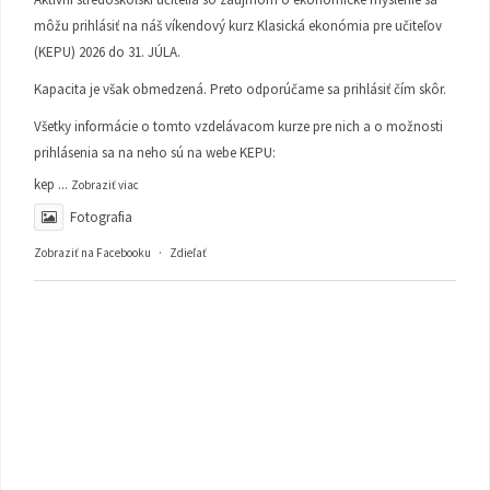
môžu prihlásiť na náš víkendový kurz Klasická ekonómia pre učiteľov
(KEPU) 2026 do 31. JÚLA.
Kapacita je však obmedzená. Preto odporúčame sa prihlásiť čím skôr.
Všetky informácie o tomto vzdelávacom kurze pre nich a o možnosti
prihlásenia sa na neho sú na webe KEPU:
kep
...
Zobraziť viac
Fotografia
Zobraziť na Facebooku
·
Zdieľať