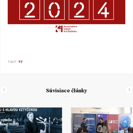
TAGY:
PF
Súvisiace články