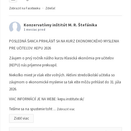
Zobraziť na Facebooku
·
Zdieľať
Konzervatívny inštitút M. R. Štefánika
1 mesiac pred
POSLEDNÁ ŠANCA PRIHLÁSIŤ SA NA KURZ EKONOMICKÉHO MYSLENIA
PRE UČITEĽOV: KEPU 2026
Záujem o prvý ročník nášho kurzu Klasická ekonómia pre učiteľov
(KEPU) nás príjemne prekvapil.
Niekoľko miest je však ešte voľných. Aktívni stredoškolskí učitelia so
záujmom o ekonomické myslenie sa tak ešte môžu prihlásiť do 31. júla
2026.
VIAC INFORMÁCIÍ JE NA WEBE:
kepu.institute.sk/
Tešíme sa na spustenie toht
...
Zobraziť viac
Zistiť viac