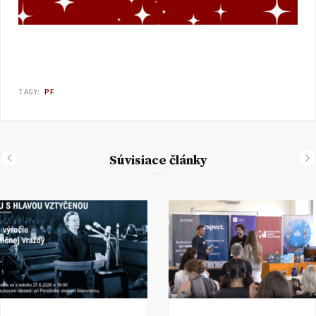
TAGY:
PF
Súvisiace články