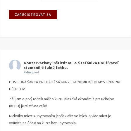
Konzervatívny inštitút M. R. Štefánika
Používateľ
si zmenil titulnú fotku.
4 dní pred
POSLEDNÁ ŠANCA PRIHLÁSIŤ SA KURZ EKONOMICKÉHO MYSLENIA PRE
UČITEĽOV
Záujem o prvý ročník nášho kurzu Klasická ekonómia pre učiteľov
(KEPU) je relatívne veľký.
Niekoľko miest s ubytovaním je však ešte voľných. A viac miest je
voľných na účasť na kurze bez ubytovania.