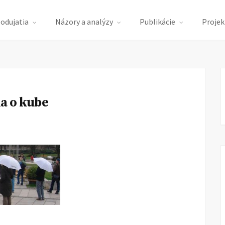
podujatia
Názory a analýzy
Publikácie
Projek
ia o kube