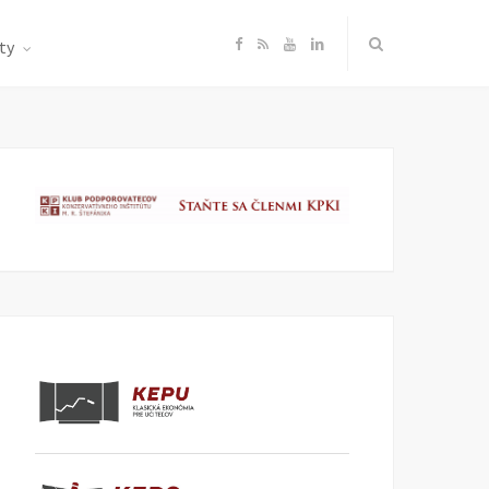
F
R
Y
L
ty
a
S
o
i
c
S
u
n
e
T
k
b
u
e
o
b
d
o
e
I
k
n