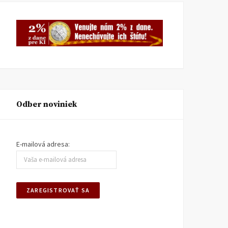
Mlieko & Med
Peter Zajac 80
KI INFORMUJE
11. MÁJA 2026
KI INFORMUJE
3. FEBRUÁRA
2026
Odber noviniek
E-mailová adresa: