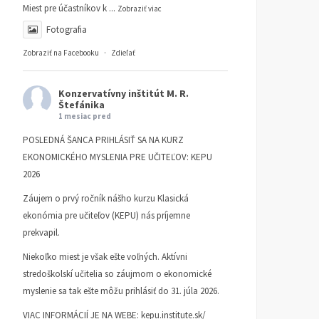
Miest pre účastníkov k
...
Zobraziť viac
Fotografia
Zobraziť na Facebooku
·
Zdieľať
Konzervatívny inštitút M. R.
Štefánika
1 mesiac pred
POSLEDNÁ ŠANCA PRIHLÁSIŤ SA NA KURZ
EKONOMICKÉHO MYSLENIA PRE UČITEĽOV: KEPU
2026
Záujem o prvý ročník nášho kurzu Klasická
ekonómia pre učiteľov (KEPU) nás príjemne
prekvapil.
Niekoľko miest je však ešte voľných. Aktívni
stredoškolskí učitelia so záujmom o ekonomické
myslenie sa tak ešte môžu prihlásiť do 31. júla 2026.
VIAC INFORMÁCIÍ JE NA WEBE:
kepu.institute.sk/