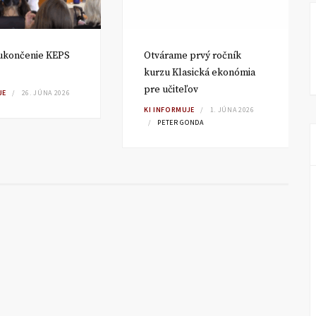
ukončenie KEPS
Otvárame prvý ročník
kurzu Klasická ekonómia
pre učiteľov
JE
26. JÚNA 2026
KI INFORMUJE
1. JÚNA 2026
PETER GONDA