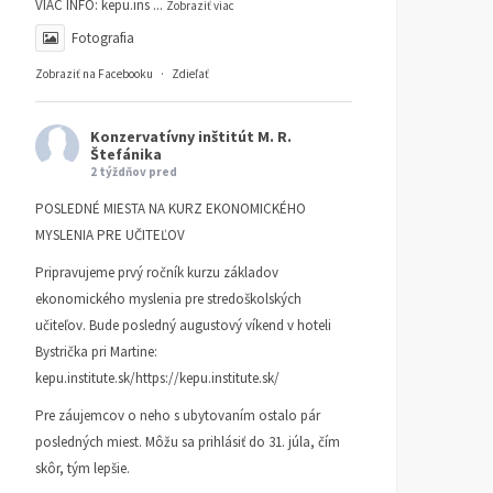
VIAC INFO:
kepu.ins
...
Zobraziť viac
Fotografia
Zobraziť na Facebooku
·
Zdieľať
Konzervatívny inštitút M. R.
Štefánika
2 týždňov pred
POSLEDNÉ MIESTA NA KURZ EKONOMICKÉHO
MYSLENIA PRE UČITEĽOV
Pripravujeme prvý ročník kurzu základov
ekonomického myslenia pre stredoškolských
učiteľov. Bude posledný augustový víkend v hoteli
Bystrička pri Martine:
kepu.institute.sk/https://kepu.institute.sk/
Pre záujemcov o neho s ubytovaním ostalo pár
posledných miest. Môžu sa prihlásiť do 31. júla, čím
skôr, tým lepšie.