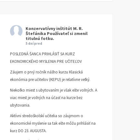
Konzervatívny inštitút M. R.
Štefánika
Používateľ si zmenil
titulnú fotku.
5 dní pred
POSLEDNÁ ŠANCA PRIHLÁSIŤ SA KURZ
EKONOMICKÉHO MYSLENIA PRE UČITEĽOV
Záujem o prvý ročník nášho kurzu Klasická
ekonómia pre učiteľov (KEPU) je relatívne veľký.
Niekoľko miest s ubytovaním je však ešte voľných. A
viac miest je voľných na účasť na kurze bez
ubytovania.
Aktívni stredoškolskí učitelia so záujmom o
ekonomické myslenie sa tak ešte môžu prihlásiť na
kurz DO 23. AUGUSTA.