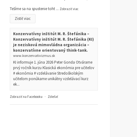
Tešíme sa na spustenie toht
...
Zobraziť viac
Zistiť viac
Konzervatívny inštitút M. R. Štefánika –
Konzervatívny inštitút M. R. Štefánika (KI)
je nezisková mimovládna organizácia –
konzervatívne orientovaný think-tank.
www.konzervativizmus.sk
KI informuje 1. júna 2026 Peter Gonda Otvárame
prvý ročník kurzu Klasická ekonómia pre učiteľov
# ekonómia # vzdelávanie Stredoškolským
učiteľom ponúkame unikátny vzdelávací kurz
ek...
Zobraziť na Facebooku
·
Zdieľať