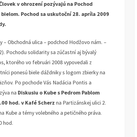
 Človek v ohrození pozývajú na Pochod
 bielom.
Pochod sa uskutoční 28. apríla 2009
dy.
dy – Obchodná ulica – podchod Hodžovo nám. –
2). Pochodu solidarity sa zúčastní aj bývalý
s, ktorého vo februári 2008 vypovedali z
stníci ponesú biele dáždniky s logom zbierky na
äzňov. Po pochode Vás Nadácia Pontis a
ozýva na
Diskusiu o Kube s Pedrom Pablom
00 hod. v Kafé Scherz
na Partizánskej ulici 2.
e na Kube a témy volebného a petičného práva.
0 hod.