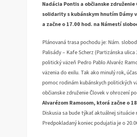
Nadácia Pontis a občianske združenie
solidarity s kubánskym hnutím Dámy v
a začne o 17.00 hod. na Námestí slobo
Plánovaná trasa pochodu je: Nám. slobo
Palisády – Kafe Scherz (Partizánska ulica 
politický väzeň Pedro Pablo Alvaréz Ramo
väzenia do exilu. Tak ako minulý rok, úča
pomoc rodinám kubánskych politických v
občianske združenie Človek v ohrození p
Alvarézom Ramosom, ktorá začne o 18.
Diskusia sa bude týkať aktuálnej situáci
Predpokladaný koniec podujatia je o 20.0