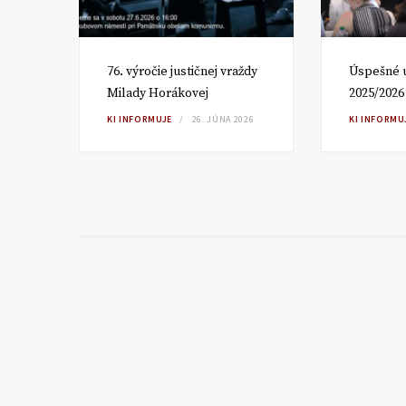
om
76. výročie justičnej vraždy
Úspešné 
Milady Horákovej
2025/2026
RA
KI INFORMUJE
26. JÚNA 2026
KI INFORMU