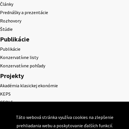
Články
Prednášky a prezentácie
Rozhovory
Štúdie
Publikácie
Publikácie
Konzervatívne listy
Konzervatívne pohľady
Projekty
Akadémia klasickej ekonómie
KEPS
CEQLS
Cena Dominika Tatarku
Táto webová stránka využíva cookies na zlepšenie
Cena Ernesta Valka
prehliadania webu a poskytovanie ďalších funkcií.
Študentská esej