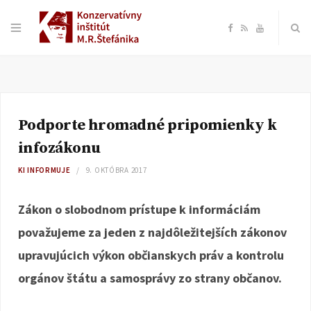
F
R
Y
a
S
o
c
S
u
Podporte hromadné pripomienky k
e
T
infozákonu
b
u
KI INFORMUJE
9. OKTÓBRA 2017
o
b
Zákon o slobodnom prístupe k informáciám
považujeme za jeden z najdôležitejších zákonov
o
e
upravujúcich výkon občianskych práv a kontrolu
k
orgánov štátu a samosprávy zo strany občanov.