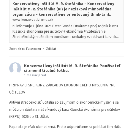
Konzervatívny inštitút M. R. Štefánika – Konzervatívny
inštitút M. R. Štefánika (KI) je nezisková mimovládna
organizácia – konzervatívne orientovaný think-tank.
www.konzervativizmus.sk
KI informuje 1. júna 2026 Peter Gonda Otvárame prvý ročník kurzu
Klasická ekonómia pre učiteľov # ekonómia # vzdelávanie
Stredoškolským učiteľom ponúkame unikátny vzdelávací kurz ek...
Zobraziť na Facebooku
·
Zdieľať
Konzervatívny inštitút M. R. Štefánika
Používateľ
si zmenil titulnú fotku.
1 mesiac pred
PRIPRAVILI SME KURZ ZÁKLADOV EKONOMICKÉHO MYSLENIA PRE
UČITEĽOV
Aktívni stredoškolskí učitelia so záujmom o ekonomické myslenie sa
môžu prihlásiť na náš víkendový kurz Klasická ekonómia pre učiteľov
(KEPU) 2026 do 31. JÚLA.
Kapacita je však obmedzená. Preto odporúčame sa prihlásiť čím skôr.