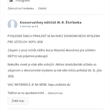
Fotografia
Zobraziť na Facebooku
·
Zdieľať
Konzervatívny inštitút M. R. Štefánika
1 mesiac pred
POSLEDNÁ ŠANCA PRIHLÁSIŤ SA NA KURZ EKONOMICKÉHO MYSLENIA
PRE UČITEĽOV: KEPU 2026
Záujem o prvý ročník nášho kurzu Klasická ekonómia pre učiteľov
(KEPU) nás príjemne prekvapil.
Niekoľko miest je však ešte voľných. Aktívni stredoškolskí učitelia so
záujmom o ekonomické myslenie sa tak ešte môžu prihlásiť do 31. júla
2026.
VIAC INFORMÁCIÍ JE NA WEBE:
kepu.institute.sk/
Tešíme sa na spustenie toht
...
Zobraziť viac
Zistiť viac