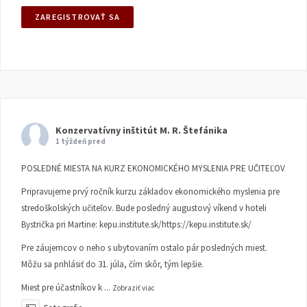
Konzervatívny inštitút M. R. Štefánika
1 týždeň pred
POSLEDNÉ MIESTA NA KURZ EKONOMICKÉHO MYSLENIA PRE UČITEĽOV
Pripravujeme prvý ročník kurzu základov ekonomického myslenia pre
stredoškolských učiteľov. Bude posledný augustový víkend v hoteli
Bystrička pri Martine:
kepu.institute.sk/https://kepu.institute.sk/
Pre záujemcov o neho s ubytovaním ostalo pár posledných miest.
Môžu sa prihlásiť do 31. júla, čím skôr, tým lepšie.
Miest pre účastníkov k
...
Zobraziť viac