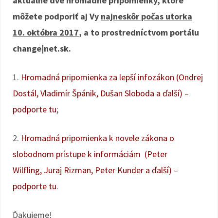
aktuálne dve hromadné pripomienky, ktoré
môžete podporiť aj Vy
najneskôr počas utorka
10. októbra 2017
, a to prostredníctvom portálu
change|net.sk.
1.
Hromadná pripomienka za lepší infozákon (Ondrej
Dostál, Vladimír Špánik, Dušan Sloboda a ďalší) –
podporte tu
;
2.
Hromadná pripomienka k novele zákona o
slobodnom prístupe k informáciám (Peter
Wilfling, Juraj Rizman, Peter Kunder a ďalší) –
podporte tu
.
Ďakujeme!