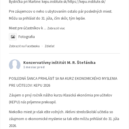
Bystrička pri Martine:
kepu.institute.sk/https://kepu.institute.sk/
Pre záujemcov o neho s ubytovaním ostalo pár posledných miest.
Môžu sa prihlásiť do 31. júla, čím skôr, tým lepšie.
Miest pre účastníkov k
...
Zobraziť viac
Fotografia
Zobraziť na Facebooku
·
Zdieľať
Konzervatívny inštitút M. R. Štefánika
1 mesiac pred
POSLEDNÁ ŠANCA PRIHLÁSIŤ SA NA KURZ EKONOMICKÉHO MYSLENIA
PRE UČITEĽOV: KEPU 2026
Záujem o prvý ročník nášho kurzu Klasická ekonómia pre učiteľov
(KEPU) nás príjemne prekvapil.
Niekoľko miest je však ešte voľných. Aktívni stredoškolskí učitelia so
záujmom o ekonomické myslenie sa tak ešte môžu prihlásiť do 31. júla
2026.