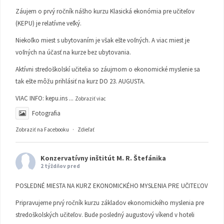
Záujem o prvý ročník nášho kurzu Klasická ekonómia pre učiteľov
(KEPU) je relatívne veľký.
Niekoľko miest s ubytovaním je však ešte voľných. A viac miest je
voľných na účasť na kurze bez ubytovania.
Aktívni stredoškolskí učitelia so záujmom o ekonomické myslenie sa
tak ešte môžu prihlásiť na kurz DO 23. AUGUSTA.
VIAC INFO:
kepu.ins
...
Zobraziť viac
Fotografia
Zobraziť na Facebooku
·
Zdieľať
Konzervatívny inštitút M. R. Štefánika
2 týždňov pred
POSLEDNÉ MIESTA NA KURZ EKONOMICKÉHO MYSLENIA PRE UČITEĽOV
Pripravujeme prvý ročník kurzu základov ekonomického myslenia pre
stredoškolských učiteľov. Bude posledný augustový víkend v hoteli