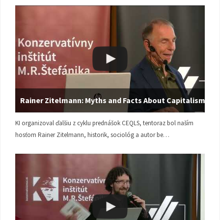
Rainer Zitelmann: Myths and Facts About Capitalism
KI organizoval ďalšiu z cyklu prednášok CEQLS, tentoraz bol naším
hosťom Rainer Zitelmann, historik, sociológ a autor be…