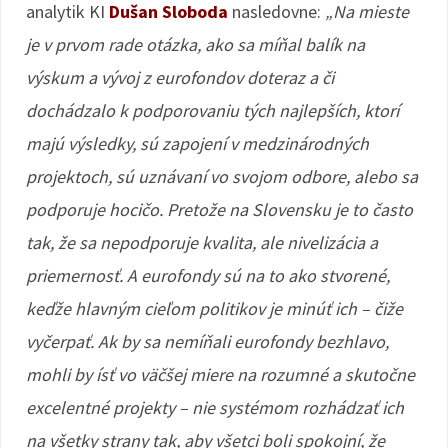
analytik KI
Dušan Sloboda
nasledovne:
„Na mieste
je v prvom rade otázka, ako sa míňal balík na
výskum a vývoj z eurofondov doteraz a či
dochádzalo k podporovaniu tých najlepších, ktorí
majú výsledky, sú zapojení v medzinárodných
projektoch, sú uznávaní vo svojom odbore, alebo sa
podporuje hocičo. Pretože na Slovensku je to často
tak, že sa nepodporuje kvalita, ale nivelizácia a
priemernosť. A eurofondy sú na to ako stvorené,
keďže hlavným cieľom politikov je minúť ich – čiže
vyčerpať. Ak by sa nemíňali eurofondy bezhlavo,
mohli by ísť vo väčšej miere na rozumné a skutočne
excelentné projekty – nie systémom rozhádzať ich
na všetky strany tak, aby všetci boli spokojní, že