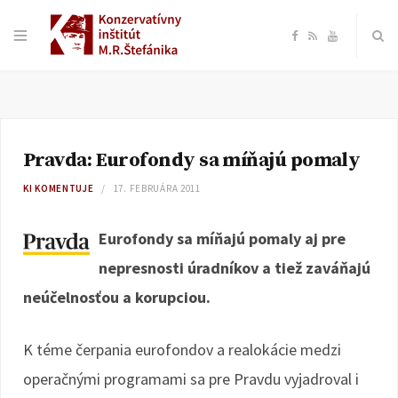
F
R
Y
a
S
o
c
S
u
Pravda: Eurofondy sa míňajú pomaly
e
T
KI KOMENTUJE
17. FEBRUÁRA 2011
b
u
Eurofondy sa míňajú pomaly aj pre
o
b
nepresnosti úradníkov a tiež zaváňajú
neúčelnosťou a korupciou.
o
e
k
K téme čerpania eurofondov a realokácie medzi
operačnými programami sa pre Pravdu vyjadroval i