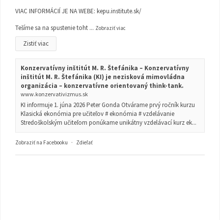
VIAC INFORMÁCIÍ JE NA WEBE:
kepu.institute.sk/
Tešíme sa na spustenie toht
...
Zobraziť viac
Zistiť viac
Konzervatívny inštitút M. R. Štefánika – Konzervatívny
inštitút M. R. Štefánika (KI) je nezisková mimovládna
organizácia – konzervatívne orientovaný think-tank.
www.konzervativizmus.sk
KI informuje 1. júna 2026 Peter Gonda Otvárame prvý ročník kurzu
Klasická ekonómia pre učiteľov # ekonómia # vzdelávanie
Stredoškolským učiteľom ponúkame unikátny vzdelávací kurz ek...
Zobraziť na Facebooku
·
Zdieľať