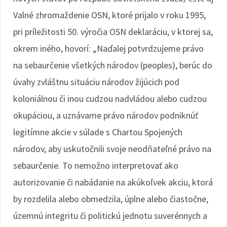
Valné zhromaždenie OSN, ktoré prijalo v roku 1995,
pri príležitosti 50. výročia OSN deklaráciu, v ktorej sa,
okrem iného, hovorí: „Naďalej potvrdzujeme právo
na sebaurčenie všetkých národov (peoples), berúc do
úvahy zvláštnu situáciu národov žijúcich pod
koloniálnou či inou cudzou nadvládou alebo cudzou
okupáciou, a uznávame právo národov podniknúť
legitímne akcie v súlade s Chartou Spojených
národov, aby uskutočnili svoje neodňateľné právo na
sebaurčenie. To nemožno interpretovať ako
autorizovanie či nabádanie na akúkoľvek akciu, ktorá
by rozdelila alebo obmedzila, úplne alebo čiastočne,
územnú integritu či politickú jednotu suverénnych a