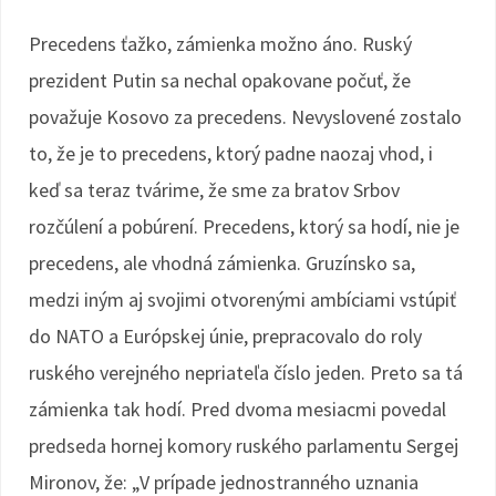
Precedens ťažko, zámienka možno áno. Ruský
prezident Putin sa nechal opakovane počuť, že
považuje Kosovo za precedens. Nevyslovené zostalo
to, že je to precedens, ktorý padne naozaj vhod, i
keď sa teraz tvárime, že sme za bratov Srbov
rozčúlení a pobúrení. Precedens, ktorý sa hodí, nie je
precedens, ale vhodná zámienka. Gruzínsko sa,
medzi iným aj svojimi otvorenými ambíciami vstúpiť
do NATO a Európskej únie, prepracovalo do roly
ruského verejného nepriateľa číslo jeden. Preto sa tá
zámienka tak hodí. Pred dvoma mesiacmi povedal
predseda hornej komory ruského parlamentu Sergej
Mironov, že: „V prípade jednostranného uznania