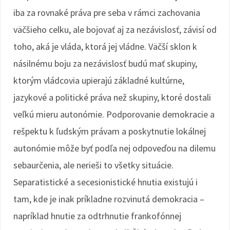
iba za rovnaké práva pre seba v rámci zachovania
väčšieho celku, ale bojovať aj za nezávislosť, závisí od
toho, aká je vláda, ktorá jej vládne. Väčší sklon k
násilnému boju za nezávislosť budú mať skupiny,
ktorým vládcovia upierajú základné kultúrne,
jazykové a politické práva než skupiny, ktoré dostali
veľkú mieru autonómie. Podporovanie demokracie a
rešpektu k ľudským právam a poskytnutie lokálnej
autonómie môže byť podľa nej odpoveďou na dilemu
sebaurčenia, ale nerieši to všetky situácie.
Separatistické a secesionistické hnutia existujú i
tam, kde je inak príkladne rozvinutá demokracia –
napríklad hnutie za odtrhnutie frankofónnej