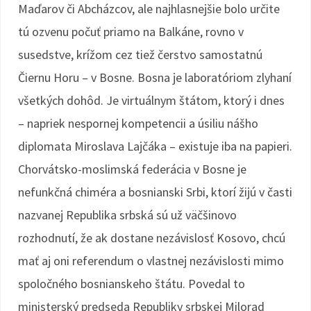
Maďarov či Abcházcov, ale najhlasnejšie bolo určite
tú ozvenu počuť priamo na Balkáne, rovno v
susedstve, krížom cez tiež čerstvo samostatnú
Čiernu Horu – v Bosne. Bosna je laboratóriom zlyhaní
všetkých dohôd. Je virtuálnym štátom, ktorý i dnes
– napriek nespornej kompetencii a úsiliu nášho
diplomata Miroslava Lajčáka – existuje iba na papieri.
Chorvátsko-moslimská federácia v Bosne je
nefunkčná chiméra a bosnianski Srbi, ktorí žijú v časti
nazvanej Republika srbská sú už väčšinovo
rozhodnutí, že ak dostane nezávislosť Kosovo, chcú
mať aj oni referendum o vlastnej nezávislosti mimo
spoločného bosnianskeho štátu. Povedal to
ministerský predseda Republiky srbskej Milorad