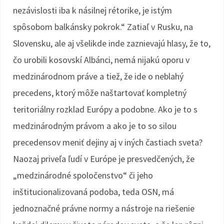
nezávislosti iba k násilnej rétorike, je istým
spôsobom balkánsky pokrok.“ Zatiaľ v Rusku, na
Slovensku, ale aj všelikde inde zaznievajú hlasy, že to,
čo urobili kosovskí Albánci, nemá nijakú oporu v
medzinárodnom práve a tiež, že ide o neblahý
precedens, ktorý môže naštartovať kompletný
teritoriálny rozklad Európy a podobne. Ako je to s
medzinárodným právom a ako je to so silou
precedensov meniť dejiny aj v iných častiach sveta?
Naozaj priveľa ľudí v Európe je presvedčených, že
„medzinárodné spoločenstvo“ či jeho
inštitucionalizovaná podoba, teda OSN, má
jednoznačné právne normy a nástroje na riešenie