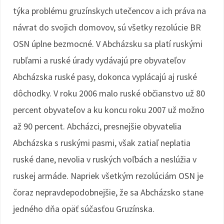
týka problému gruzínskych utečencov a ich práva na
návrat do svojich domovov, sú všetky rezolúcie BR
OSN úplne bezmocné. V Abcházsku sa platí ruskými
rubľami a ruské úrady vydávajú pre obyvateľov
Abcházska ruské pasy, dokonca vyplácajú aj ruské
dôchodky. V roku 2006 malo ruské občianstvo už 80
percent obyvateľov a ku koncu roku 2007 už možno
až 90 percent. Abcházci, presnejšie obyvatelia
Abcházska s ruskými pasmi, však zatiaľ neplatia
ruské dane, nevolia v ruských voľbách a neslúžia v
ruskej armáde. Napriek všetkým rezolúciám OSN je
čoraz nepravdepodobnejšie, že sa Abcházsko stane
jedného dňa opäť súčasťou Gruzínska.