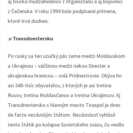
aj tisícka mudžahedínov z Afganistanu a aj bojovníci
z Čečenska. V roku 1994 bolo podpísané prímerie,
ktoré trvá dodnes.
.v Transdnestersku
Po rusky sa ten uzučký pás zeme medzi Moldavskom
a Ukrajinou – väčšinou medzi riekou Dnester a
ukrajinskou hranicou – volá Pridnestrovie. Obýva ho
asi 540-tisíc obyvateľov, z ktorých je asi tretina
Rusov, tretina Moldavčanov a tretina Ukrajincov. Aj
Transdnestersko s hlavným mesto Tiraspol je dnes
de facto nezávislým štátom. Nezávislosť vyhlásil
tento štátik po kolapse Sovietskeho zväzu, čo viedlo