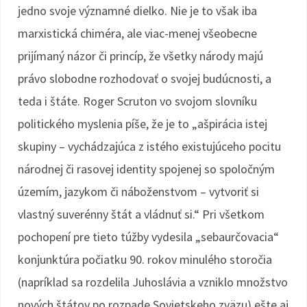
jedno svoje významné dielko. Nie je to však iba
marxistická chiméra, ale viac-menej všeobecne
prijímaný názor či princíp, že všetky národy majú
právo slobodne rozhodovať o svojej budúcnosti, a
teda i štáte. Roger Scruton vo svojom slovníku
politického myslenia píše, že je to „ašpirácia istej
skupiny – vychádzajúca z istého existujúceho pocitu
národnej či rasovej identity spojenej so spoločným
územím, jazykom či náboženstvom – vytvoriť si
vlastný suverénny štát a vládnuť si.“ Pri všetkom
pochopení pre tieto túžby vydesila „sebaurčovacia“
konjunktúra počiatku 90. rokov minulého storočia
(napríklad sa rozdelila Juhoslávia a vzniklo množstvo
nových štátov po rozpade Sovietskeho zväzu) ešte aj