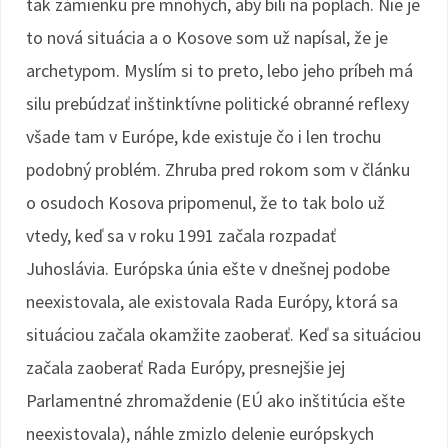
tak zámienku pre mnohých, aby bili na poplach. Nie je
to nová situácia a o Kosove som už napísal, že je
archetypom. Myslím si to preto, lebo jeho príbeh má
silu prebúdzať inštinktívne politické obranné reflexy
všade tam v Európe, kde existuje čo i len trochu
podobný problém. Zhruba pred rokom som v článku
o osudoch Kosova pripomenul, že to tak bolo už
vtedy, keď sa v roku 1991 začala rozpadať
Juhoslávia. Európska únia ešte v dnešnej podobe
neexistovala, ale existovala Rada Európy, ktorá sa
situáciou začala okamžite zaoberať. Keď sa situáciou
začala zaoberať Rada Európy, presnejšie jej
Parlamentné zhromaždenie (EÚ ako inštitúcia ešte
neexistovala), náhle zmizlo delenie európskych