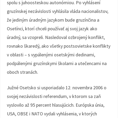
spolu s juhoosteskou autonómiou. Po vyhlásení
gruzínskej nezávislosti vyhlásila vláda nacionalistov,
že jediným úradným jazykom bude gruzínčina a
Osetínci, ktorí chceli používať aj svoj jazyk ako
úradný, sa vzopreli. Nasledoval ozbrojený konflikt,
rovnako škaredý, ako všetky postsovietske konflikty
v oblasti – s vypálenými osetskými dedinami,
podpálenými gruzínskymi školami a utečencami na
oboch stranách.
Južné Osetsko si usporiadalo 12. novembra 2006 o
svojej nezávislosti referendum, v ktorom sa zaň
vyslovilo až 95 percent hlasujúcich. Európska únia,
USA, OBSE i NATO vydali vyhlásenia, v ktorých