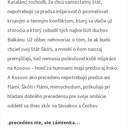
Katalánci rozhodli, že chcú samostatný štát,
nepotrebujú sa predsa inšpirovať či posmeľovať
krvavým a temným konfliktom, ktorý sa vlečie už
storočia a ktorý zobudil tých najhorších duchov
Balkánu. Už vôbec nehovoriac o tom, že ak budú
chcieť svoj štát Škóti, a mnohí o ňom naozaj
premýšľajú, tiež nemusia poškuľovať kvôli inšpirácii
na Kosovo – hneď za humnami majú predsa aj Írsko.
A Kosovo ako precedens nepotrebujú predsa ani
Flámi. Škóti i Flámi, mimochodom, poškuľujú pri
hľadaní dobrého precedensu pre svoje ambície
oddeliť sa dnes skôr na Slovákov a Čechov.
.precedens nie, ale zámienka…