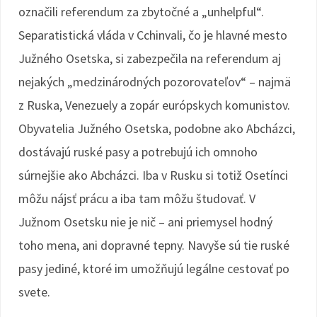
označili referendum za zbytočné a „unhelpful“.
Separatistická vláda v Cchinvali, čo je hlavné mesto
Južného Osetska, si zabezpečila na referendum aj
nejakých „medzinárodných pozorovateľov“ – najmä
z Ruska, Venezuely a zopár európskych komunistov.
Obyvatelia Južného Osetska, podobne ako Abcházci,
dostávajú ruské pasy a potrebujú ich omnoho
súrnejšie ako Abcházci. Iba v Rusku si totiž Osetínci
môžu nájsť prácu a iba tam môžu študovať. V
Južnom Osetsku nie je nič – ani priemysel hodný
toho mena, ani dopravné tepny. Navyše sú tie ruské
pasy jediné, ktoré im umožňujú legálne cestovať po
svete.