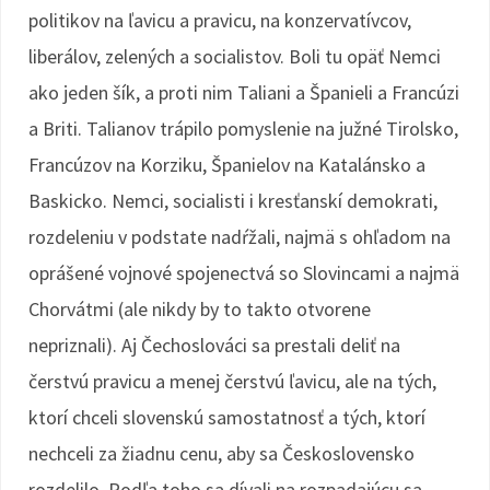
politikov na ľavicu a pravicu, na konzervatívcov,
liberálov, zelených a socialistov. Boli tu opäť Nemci
ako jeden šík, a proti nim Taliani a Španieli a Francúzi
a Briti. Talianov trápilo pomyslenie na južné Tirolsko,
Francúzov na Korziku, Španielov na Katalánsko a
Baskicko. Nemci, socialisti i kresťanskí demokrati,
rozdeleniu v podstate nadŕžali, najmä s ohľadom na
oprášené vojnové spojenectvá so Slovincami a najmä
Chorvátmi (ale nikdy by to takto otvorene
nepriznali). Aj Čechoslováci sa prestali deliť na
čerstvú pravicu a menej čerstvú ľavicu, ale na tých,
ktorí chceli slovenskú samostatnosť a tých, ktorí
nechceli za žiadnu cenu, aby sa Československo
rozdelilo. Podľa toho sa dívali na rozpadajúcu sa