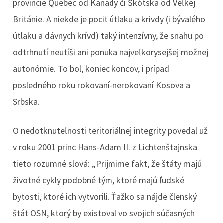
provincie Quebec od Kanady či Škótska od Veľkej
Británie. A niekde je pocit útlaku a krivdy (i bývalého
útlaku a dávnych krívd) taký intenzívny, že snahu po
odtrhnutí neutíši ani ponuka najveľkorysejšej možnej
autonómie. To bol, koniec koncov, i prípad
posledného roku rokovaní-nerokovaní Kosova a
Srbska.
O nedotknuteľnosti teritoriálnej integrity povedal už
v roku 2001 princ Hans-Adam II. z Lichtenštajnska
tieto rozumné slová: „Prijmime fakt, že štáty majú
životné cykly podobné tým, ktoré majú ľudské
bytosti, ktoré ich vytvorili. Ťažko sa nájde členský
štát OSN, ktorý by existoval vo svojich súčasných