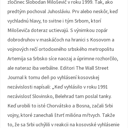
zločinec Slobodan Miloševič v roku 1999. Tak, ako
predtým pochoval Juhosláviu. Prv alebo neskôr, keď
vychladnú hlavy, to svitne i tým Srbom, ktorí
Miloševiča doteraz uctievajú. S výnimkou zopár
dobrodruhov v maskáčoch na hranici s Kosovom a
vojnových rečí ortodoxného srbského metropolitu
Artemija sa Srbsko síce naozaj a úprimne rozhorčilo,
ale nateraz iba verbálne. Editori The Wall Street
Journal k tomu deň po vyhlásení kosovskej
nezávislosti napísali: „Keď vyhlásilo v roku 1991
nezávislosť Slovinsko, Belehrad tam poslal tanky.
Keď urobili to isté Chorvátsko a Bosna, začali Srbi
vojny, ktoré zanechali štvrť milióna mŕtvych. Takže
to, že sa Srbi uchýlili v reakcii na kosovské vyhlásenie