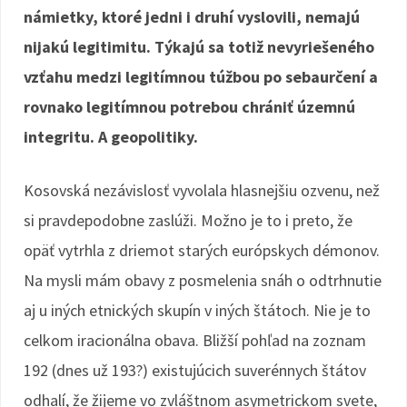
námietky, ktoré jedni i druhí vyslovili, nemajú
nijakú legitimitu. Týkajú sa totiž nevyriešeného
vzťahu medzi legitímnou túžbou po sebaurčení a
rovnako legitímnou potrebou chrániť územnú
integritu. A geopolitiky.
Kosovská nezávislosť vyvolala hlasnejšiu ozvenu, než
si pravdepodobne zaslúži. Možno je to i preto, že
opäť vytrhla z driemot starých európskych démonov.
Na mysli mám obavy z posmelenia snáh o odtrhnutie
aj u iných etnických skupín v iných štátoch. Nie je to
celkom iracionálna obava. Bližší pohľad na zoznam
192 (dnes už 193?) existujúcich suverénnych štátov
odhalí, že žijeme vo zvláštnom asymetrickom svete,