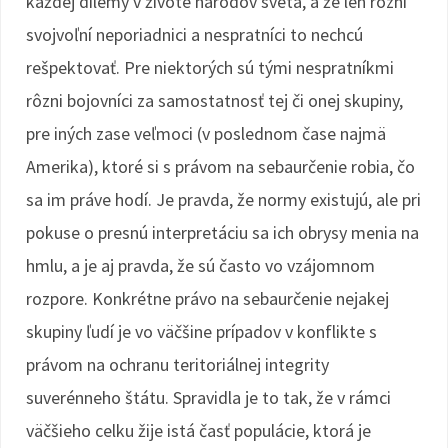
každej dilemy v živote národov sveta, a že len rôzni
svojvoľní neporiadnici a nespratníci to nechcú
rešpektovať. Pre niektorých sú tými nespratníkmi
rôzni bojovníci za samostatnosť tej či onej skupiny,
pre iných zase veľmoci (v poslednom čase najmä
Amerika), ktoré si s právom na sebaurčenie robia, čo
sa im práve hodí. Je pravda, že normy existujú, ale pri
pokuse o presnú interpretáciu sa ich obrysy menia na
hmlu, a je aj pravda, že sú často vo vzájomnom
rozpore. Konkrétne právo na sebaurčenie nejakej
skupiny ľudí je vo väčšine prípadov v konflikte s
právom na ochranu teritoriálnej integrity
suverénneho štátu. Spravidla je to tak, že v rámci
väčšieho celku žije istá časť populácie, ktorá je