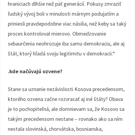
hraniciach dlhšie než päť generácií. Pokusy zmraziť
ľudský vývoj boli v minulosti márnym podujatím a
priniesli pravdepodobne viac násilia, než keby sa taký
proces kontroloval mierovo. Obmedzovanie
sebaurčenia neohrozuje iba samu demokraciu, ale aj
štát, ktorý hľadá svoju legitimitu v demokracii.“
.kde načúvajú ozvene?
Stane sa uznanie nezávislosti Kosova precedensom,
ktorého ozvena začne rozvracať aj iné štáty? Obava
je to pochopiteľná, ale domnievam sa, že Kosovo sa
takým precedensom nestane – rovnako ako sa ním
nestala slovinská, chorvátska, bosnianska,