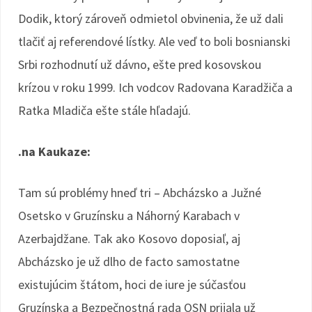
Dodik, ktorý zároveň odmietol obvinenia, že už dali
tlačiť aj referendové lístky. Ale veď to boli bosnianski
Srbi rozhodnutí už dávno, ešte pred kosovskou
krízou v roku 1999. Ich vodcov Radovana Karadžiča a
Ratka Mladiča ešte stále hľadajú.
.na Kaukaze:
Tam sú problémy hneď tri – Abcházsko a Južné
Osetsko v Gruzínsku a Náhorný Karabach v
Azerbajdžane. Tak ako Kosovo doposiaľ, aj
Abcházsko je už dlho de facto samostatne
existujúcim štátom, hoci de iure je súčasťou
Gruzínska a Bezpečnostná rada OSN prijala už