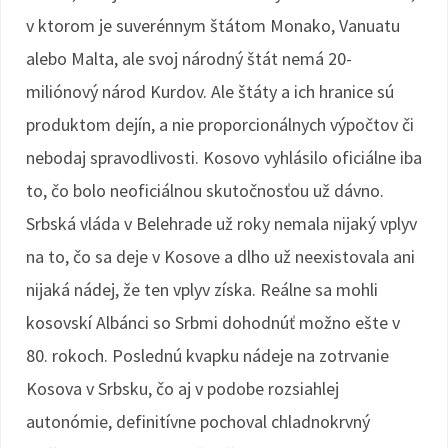
v ktorom je suverénnym štátom Monako, Vanuatu
alebo Malta, ale svoj národný štát nemá 20-
miliónový národ Kurdov. Ale štáty a ich hranice sú
produktom dejín, a nie proporcionálnych výpočtov či
nebodaj spravodlivosti. Kosovo vyhlásilo oficiálne iba
to, čo bolo neoficiálnou skutočnosťou už dávno.
Srbská vláda v Belehrade už roky nemala nijaký vplyv
na to, čo sa deje v Kosove a dlho už neexistovala ani
nijaká nádej, že ten vplyv získa. Reálne sa mohli
kosovskí Albánci so Srbmi dohodnúť možno ešte v
80. rokoch. Poslednú kvapku nádeje na zotrvanie
Kosova v Srbsku, čo aj v podobe rozsiahlej
autonómie, definitívne pochoval chladnokrvný