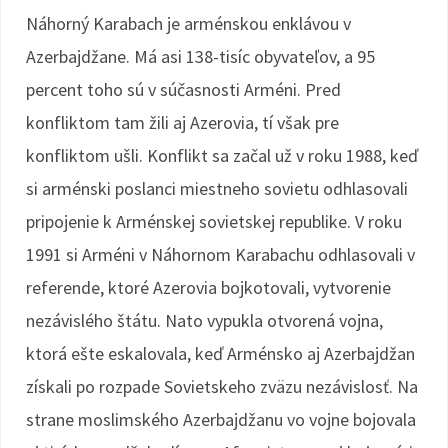
Náhorný Karabach je arménskou enklávou v
Azerbajdžane. Má asi 138-tisíc obyvateľov, a 95
percent toho sú v súčasnosti Arméni. Pred
konfliktom tam žili aj Azerovia, tí však pre
konfliktom ušli. Konflikt sa začal už v roku 1988, keď
si arménski poslanci miestneho sovietu odhlasovali
pripojenie k Arménskej sovietskej republike. V roku
1991 si Arméni v Náhornom Karabachu odhlasovali v
referende, ktoré Azerovia bojkotovali, vytvorenie
nezávislého štátu. Nato vypukla otvorená vojna,
ktorá ešte eskalovala, keď Arménsko aj Azerbajdžan
získali po rozpade Sovietskeho zväzu nezávislosť. Na
strane moslimského Azerbajdžanu vo vojne bojovala