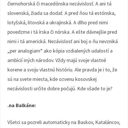
čiernohorská či macedónska nezávislosť. A ani tá
slovenská, žiada sa dodať. A pred ňou tá estónska,
lotyšská, litovská a ukrajinská. A dlho pred nimi
povedzme i tá írska či nórska. A ešte dávnejšie pred
nimi i tá americká. Nezávislosť ani boj o ňu nevzniká
„per analogiam“ ako kópia vzdialených udalostí a
ambícií iných národov. Vždy majú svoje vlastné
korene a svoju vlastnú históriu. Ale pravda je i to, že
sú na svete miesta, kde ozvenu kosovskej
nezávislosti určite dobre počujú. Kde všade to je?
.na Balkáne:
Všetci sa pozreli automaticky na Baskov, Kataláncov,