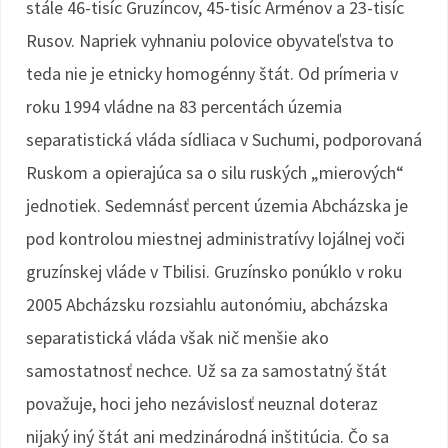
stále 46-tisíc Gruzíncov, 45-tisíc Arménov a 23-tisíc
Rusov. Napriek vyhnaniu polovice obyvateľstva to
teda nie je etnicky homogénny štát. Od prímeria v
roku 1994 vládne na 83 percentách územia
separatistická vláda sídliaca v Suchumi, podporovaná
Ruskom a opierajúca sa o silu ruských „mierových“
jednotiek. Sedemnásť percent územia Abcházska je
pod kontrolou miestnej administratívy lojálnej voči
gruzínskej vláde v Tbilisi. Gruzínsko ponúklo v roku
2005 Abcházsku rozsiahlu autonómiu, abcházska
separatistická vláda však nič menšie ako
samostatnosť nechce. Už sa za samostatný štát
považuje, hoci jeho nezávislosť neuznal doteraz
nijaký iný štát ani medzinárodná inštitúcia. Čo sa