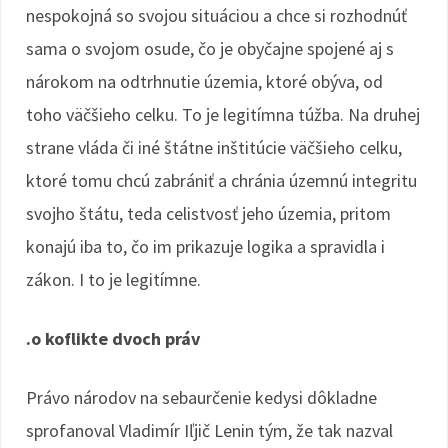
nespokojná so svojou situáciou a chce si rozhodnúť
sama o svojom osude, čo je obyčajne spojené aj s
nárokom na odtrhnutie územia, ktoré obýva, od
toho väčšieho celku. To je legitímna túžba. Na druhej
strane vláda či iné štátne inštitúcie väčšieho celku,
ktoré tomu chcú zabrániť a chránia územnú integritu
svojho štátu, teda celistvosť jeho územia, pritom
konajú iba to, čo im prikazuje logika a spravidla i
zákon. I to je legitímne.
.o koflikte dvoch práv
Právo národov na sebaurčenie kedysi dôkladne
sprofanoval Vladimír Iľjič Lenin tým, že tak nazval