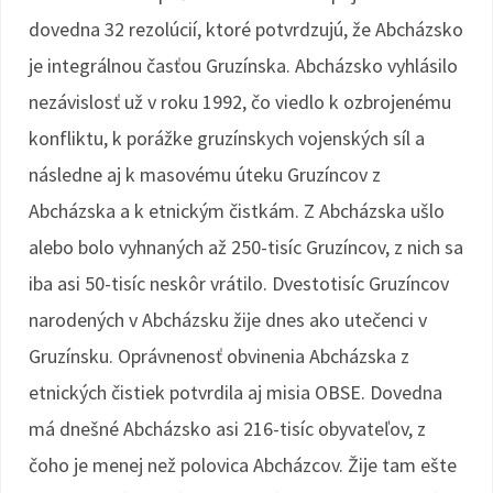
dovedna 32 rezolúcií, ktoré potvrdzujú, že Abcházsko
je integrálnou časťou Gruzínska. Abcházsko vyhlásilo
nezávislosť už v roku 1992, čo viedlo k ozbrojenému
konfliktu, k porážke gruzínskych vojenských síl a
následne aj k masovému úteku Gruzíncov z
Abcházska a k etnickým čistkám. Z Abcházska ušlo
alebo bolo vyhnaných až 250-tisíc Gruzíncov, z nich sa
iba asi 50-tisíc neskôr vrátilo. Dvestotisíc Gruzíncov
narodených v Abcházsku žije dnes ako utečenci v
Gruzínsku. Oprávnenosť obvinenia Abcházska z
etnických čistiek potvrdila aj misia OBSE. Dovedna
má dnešné Abcházsko asi 216-tisíc obyvateľov, z
čoho je menej než polovica Abcházcov. Žije tam ešte