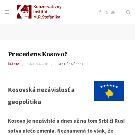
F
R
Y
a
S
o
c
S
u
Precedens Kosovo?
e
T
ČLÁNKY
7. MARCA 2008
FRANTIŠEK ŠEBEJ
b
u
o
b
Kosovská nezávislosť a
geopolitika
o
e
k
Kosovo je nezávislé a dnes už na tom Srbi či Rusi
sotva niečo zmenia. Neznamená to však, že