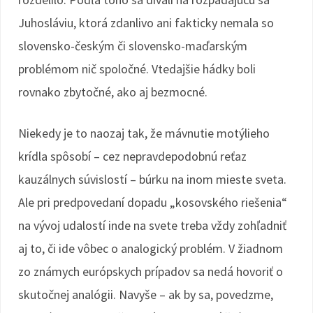
Juhosláviu, ktorá zdanlivo ani fakticky nemala so
slovensko-českým či slovensko-maďarským
problémom nič spoločné. Vtedajšie hádky boli
rovnako zbytočné, ako aj bezmocné.
Niekedy je to naozaj tak, že mávnutie motýlieho
krídla spôsobí – cez nepravdepodobnú reťaz
kauzálnych súvislostí – búrku na inom mieste sveta.
Ale pri predpovedaní dopadu „kosovského riešenia“
na vývoj udalostí inde na svete treba vždy zohľadniť
aj to, či ide vôbec o analogický problém. V žiadnom
zo známych európskych prípadov sa nedá hovoriť o
skutočnej analógii. Navyše – ak by sa, povedzme,