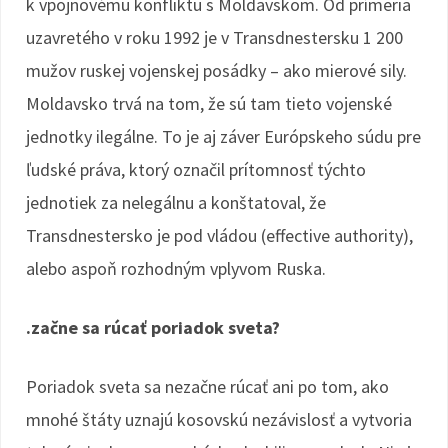
k vpojnovému konfliktu s Moldavskom. Od prímeria
uzavretého v roku 1992 je v Transdnestersku 1 200
mužov ruskej vojenskej posádky – ako mierové sily.
Moldavsko trvá na tom, že sú tam tieto vojenské
jednotky ilegálne. To je aj záver Európskeho súdu pre
ľudské práva, ktorý označil prítomnosť týchto
jednotiek za nelegálnu a konštatoval, že
Transdnestersko je pod vládou (effective authority),
alebo aspoň rozhodným vplyvom Ruska.
.začne sa rúcať poriadok sveta?
Poriadok sveta sa nezačne rúcať ani po tom, ako
mnohé štáty uznajú kosovskú nezávislosť a vytvoria