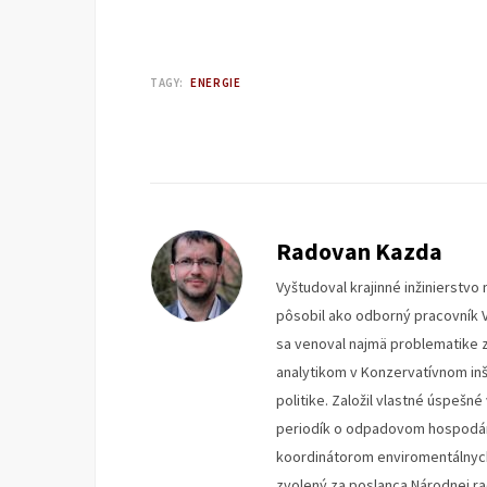
TAGY:
ENERGIE
Radovan Kazda
Vyštudoval krajinné inžinierstv
pôsobil ako odborný pracovník V
sa venoval najmä problematike z
analytikom v Konzervatívnom inš
politike. Založil vlastné úspeš
periodík o odpadovom hospodár
koordinátorom enviromentálnych 
zvolený za poslanca Národnej ra