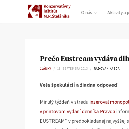
O nás
Aktivity a 
Prečo Eustream vydáva dlh
ČLÁNKY
18. SEPTEMBRA 2013
RADOVAN KAZDA
Veľa špekulácií a žiadna odpoveď
Minulý týždeň v stredu
inzeroval monopol
v printovom vydaní denníka Pravda
inform
EUSTREAM“ v predpokladanej najvyššej su