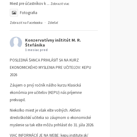
Miest pre účastníkov k
...
Zobraziť viac
Fotografia
Zobraziť na Facebooku
·
Zdieľať
Konzervatívny inštitút M. R.
Štefánika
1 mesiac pred
POSLEDNÁ ŠANCA PRIHLÁSIŤ SA NA KURZ
EKONOMICKÉHO MYSLENIA PRE UČITEĽOV: KEPU
2026
Záujem o prvý ročník nášho kurzu Klasická
ekonómia pre učiteľov (KEPU) nás príjemne
prekvapil.
Niekoľko miest je však ešte voľných. Aktívni
stredoškolskí učitelia so záujmom o ekonomické
myslenie sa tak ešte môžu prihlásiť do 31. júla 2026.
VIAC INFORMÁCIÍ JE NA WEBE:
kepu.institute.sk/