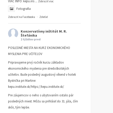
VIAC INFO:
kepu.ins
...
Zobraziť viac
ČLÁNKY
19. AUGUSTA 2025
ČLÁNKY
9. JÚNA 2025
Fotografia
DUŠAN SLOBODA
DUŠAN SLOBODA
Zobraziť na Facebooku
·
Zdieľať
Konzervatívny inštitút M. R.
Štefánika
2 týždňov pred
POSLEDNÉ MIESTA NA KURZ EKONOMICKÉHO
MYSLENIA PRE UČITEĽOV
Pripravujeme prvý ročník kurzu základov
ekonomického myslenia pre stredoškolských
učiteľov. Bude posledný augustový víkend v hoteli
Bystrička pri Martine:
kepu.institute.sk/https://kepu.institute.sk/
Pre záujemcov o neho s ubytovaním ostalo pár
posledných miest. Môžu sa prihlásiť do 31. júla, čím
skôr, tým lepšie.