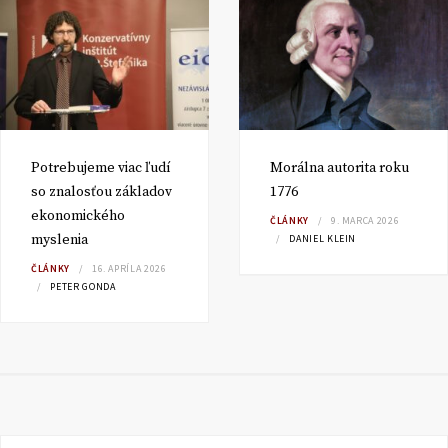
Potrebujeme viac ľudí
Morálna autorita roku
so znalosťou základov
1776
ekonomického
ČLÁNKY
9. MARCA 2026
myslenia
DANIEL KLEIN
ČLÁNKY
16. APRÍLA 2026
PETER GONDA