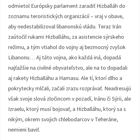
odmietol Európsky parlament zaradiť Hizballáh do
zoznamu teroristických organizácií – vraj v obave,
aby nedestabilizoval libanonskú vládu. Teraz Irán
zaútočil rukami Hizballáhu, za asistencie sýrskeho
režimu, a tým vtiahol do vojny aj bezmocný zvyšok
Libanonu… Aj táto vojna, ako každá iná, dopadá
najťažšie na civilné obyvateľstvo, ale na to dopadali
aj rakety Hizballáhu a Hamasu. Ale tí, ktorí dlho a
pokrytecky mlčali, začali zrazu rozprávať. Neadresujú
však svoje slová zločincom v pozadí, Iránu či Sýrii, ale
Izraelu, ktorý musí bojovať, a Hizballáhu, ktorý sa s
nikým, okrem svojich chlebodarcov v Teheráne,
nemieni baviť.