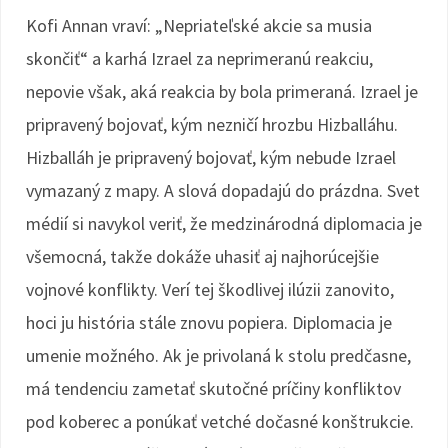
Kofi Annan vraví: „Nepriateľské akcie sa musia
skončiť“ a karhá Izrael za neprimeranú reakciu,
nepovie však, aká reakcia by bola primeraná. Izrael je
pripravený bojovať, kým nezničí hrozbu Hizballáhu.
Hizballáh je pripravený bojovať, kým nebude Izrael
vymazaný z mapy. A slová dopadajú do prázdna. Svet
médií si navykol veriť, že medzinárodná diplomacia je
všemocná, takže dokáže uhasiť aj najhorúcejšie
vojnové konflikty. Verí tej škodlivej ilúzii zanovito,
hoci ju história stále znovu popiera. Diplomacia je
umenie možného. Ak je privolaná k stolu predčasne,
má tendenciu zametať skutočné príčiny konfliktov
pod koberec a ponúkať vetché dočasné konštrukcie.