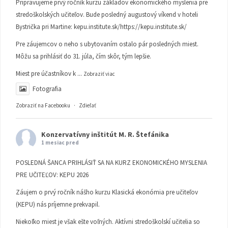
Pripravujeme prvý ročník kurzu základov ekonomického myslenia pre
stredoškolských učiteľov. Bude posledný augustový víkend v hoteli
Bystrička pri Martine:
kepu.institute.sk/https://kepu.institute.sk/
Pre záujemcov o neho s ubytovaním ostalo pár posledných miest.
Môžu sa prihlásiť do 31. júla, čím skôr, tým lepšie.
Miest pre účastníkov k
...
Zobraziť viac
Fotografia
Zobraziť na Facebooku
·
Zdieľať
Konzervatívny inštitút M. R. Štefánika
1 mesiac pred
POSLEDNÁ ŠANCA PRIHLÁSIŤ SA NA KURZ EKONOMICKÉHO MYSLENIA
PRE UČITEĽOV: KEPU 2026
Záujem o prvý ročník nášho kurzu Klasická ekonómia pre učiteľov
(KEPU) nás príjemne prekvapil.
Niekoľko miest je však ešte voľných. Aktívni stredoškolskí učitelia so