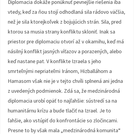
Diplomacia dokáže ponúknuť pevnejšie riešenia iba
vtedy, keď za ňou stojí odhodlaná sila rádovo väčšia,
než je sila ktorejkoľvek z bojujúcich strán. Sila, pred
ktorou sa musia strany konfliktu skloniť. Inak sa
priestor pre diplomaciu otvorí až v okamihu, keď má
násilný konflikt jasných víťazov a porazených, alebo
keď nastane pat. V konflikte Izraela s jeho
smrteľnými nepriateľmi Iránom, Hizballáhom a
Hamasom však nie je v tejto chvíli splnená ani jedna
z uvedených podmienok. Zdá sa, že medzinárodná
diplomacia urobí opäť to najľahšie: sústredí sa na
humanitárnu krízu a bude tlačiť na Izrael. Je to
ľahšie, ako vstúpiť do konfrontácie so zločincami.
Presne to by však mala „medzinárodná komunita“