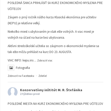
POSLEDNÁ ŠANCA PRIHLÁSIŤ SA KURZ EKONOMICKÉHO MYSLENIA PRE
UČITEĽOV
Záujem o prvý ročník nášho kurzu Klasická ekonómia pre učiteľov
(KEPU) je relatívne veľký.
Niekoľko miest s ubytovaním je však ešte voľných. A viac miest je
voľných na účasť na kurze bez ubytovania.
Aktívni stredoškolskí učitelia so záujmom o ekonomické myslenie sa
tak ešte môžu prihlásiť na kurz DO 23. AUGUSTA.
VIAC INFO:
kepu.ins
...
Zobraziť viac
Fotografia
Zobraziť na Facebooku
·
Zdieľať
Konzervatívny inštitút M. R. Štefánika
2 týždňov pred
POSLEDNÉ MIESTA NA KURZ EKONOMICKÉHO MYSLENIA PRE UČITEĽOV