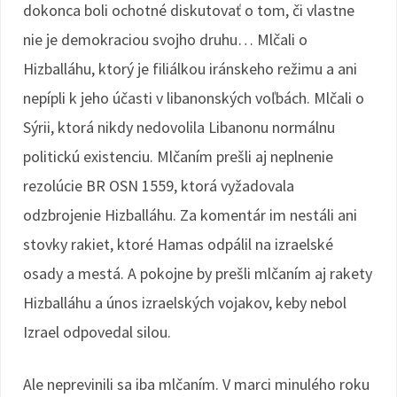
dokonca boli ochotné diskutovať o tom, či vlastne
nie je demokraciou svojho druhu… Mlčali o
Hizballáhu, ktorý je filiálkou iránskeho režimu a ani
nepípli k jeho účasti v libanonských voľbách. Mlčali o
Sýrii, ktorá nikdy nedovolila Libanonu normálnu
politickú existenciu. Mlčaním prešli aj neplnenie
rezolúcie BR OSN 1559, ktorá vyžadovala
odzbrojenie Hizballáhu. Za komentár im nestáli ani
stovky rakiet, ktoré Hamas odpálil na izraelské
osady a mestá. A pokojne by prešli mlčaním aj rakety
Hizballáhu a únos izraelských vojakov, keby nebol
Izrael odpovedal silou.
Ale neprevinili sa iba mlčaním. V marci minulého roku