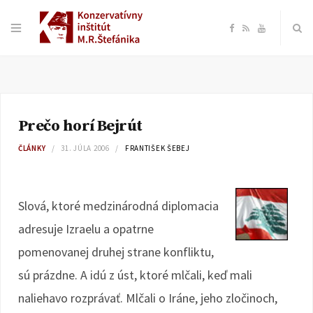
F
R
Y
a
S
o
c
S
u
Prečo horí Bejrút
e
T
ČLÁNKY
31. JÚLA 2006
FRANTIŠEK ŠEBEJ
b
u
o
b
Slová, ktoré medzinárodná diplomacia
adresuje Izraelu a opatrne
o
e
pomenovanej druhej strane konfliktu,
k
sú prázdne. A idú z úst, ktoré mlčali, keď mali
naliehavo rozprávať. Mlčali o Iráne, jeho zločinoch,