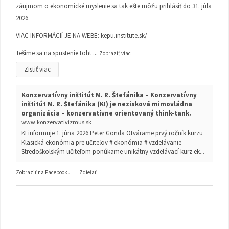
záujmom o ekonomické myslenie sa tak ešte môžu prihlásiť do 31. júla
2026.
VIAC INFORMÁCIÍ JE NA WEBE:
kepu.institute.sk/
Tešíme sa na spustenie toht
...
Zobraziť viac
Zistiť viac
Konzervatívny inštitút M. R. Štefánika – Konzervatívny
inštitút M. R. Štefánika (KI) je nezisková mimovládna
organizácia – konzervatívne orientovaný think-tank.
www.konzervativizmus.sk
KI informuje 1. júna 2026 Peter Gonda Otvárame prvý ročník kurzu
Klasická ekonómia pre učiteľov # ekonómia # vzdelávanie
Stredoškolským učiteľom ponúkame unikátny vzdelávací kurz ek...
Zobraziť na Facebooku
·
Zdieľať