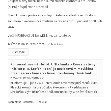
Záujem o prvý ročník nášho kurzu Klasická ekonómia pre učiteľov
(KEPU) nás príjemne prekvapil.
Niekoľko miest je však ešte voľných. Aktívni stredoškolskí učitelia so
záujmom o ekonomické myslenie sa tak ešte môžu prihlásiť do 31. júla
2026.
VIAC INFORMÁCIÍ JE NA WEBE:
kepu.institute.sk/
Tešíme sa na spustenie toht
...
Zobraziť viac
Zistiť viac
Konzervatívny inštitút M. R. Štefánika – Konzervatívny
inštitút M. R. Štefánika (KI) je nezisková mimovládna
organizácia – konzervatívne orientovaný think-tank.
www.konzervativizmus.sk
KI informuje 1. júna 2026 Peter Gonda Otvárame prvý ročník kurzu
Klasická ekonómia pre učiteľov # ekonómia # vzdelávanie
Stredoškolským učiteľom ponúkame unikátny vzdelávací kurz ek...
Zobraziť na Facebooku
·
Zdieľať