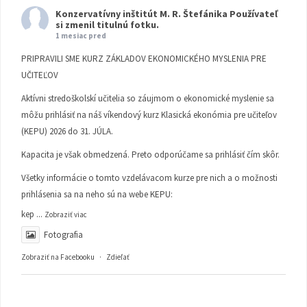
Konzervatívny inštitút M. R. Štefánika
Používateľ
si zmenil titulnú fotku.
1 mesiac pred
PRIPRAVILI SME KURZ ZÁKLADOV EKONOMICKÉHO MYSLENIA PRE
UČITEĽOV
Aktívni stredoškolskí učitelia so záujmom o ekonomické myslenie sa
môžu prihlásiť na náš víkendový kurz Klasická ekonómia pre učiteľov
(KEPU) 2026 do 31. JÚLA.
Kapacita je však obmedzená. Preto odporúčame sa prihlásiť čím skôr.
Všetky informácie o tomto vzdelávacom kurze pre nich a o možnosti
prihlásenia sa na neho sú na webe KEPU:
kep
...
Zobraziť viac
Fotografia
Zobraziť na Facebooku
·
Zdieľať