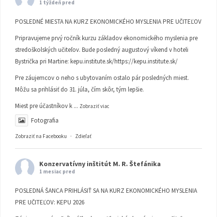
1 týždeň pred
POSLEDNÉ MIESTA NA KURZ EKONOMICKÉHO MYSLENIA PRE UČITEĽOV
Pripravujeme prvý ročník kurzu základov ekonomického myslenia pre
stredoškolských učiteľov. Bude posledný augustový víkend v hoteli
Bystrička pri Martine:
kepu.institute.sk/https://kepu.institute.sk/
Pre záujemcov o neho s ubytovaním ostalo pár posledných miest.
Môžu sa prihlásiť do 31. júla, čím skôr, tým lepšie.
Miest pre účastníkov k
...
Zobraziť viac
Fotografia
Zobraziť na Facebooku
·
Zdieľať
Konzervatívny inštitút M. R. Štefánika
1 mesiac pred
POSLEDNÁ ŠANCA PRIHLÁSIŤ SA NA KURZ EKONOMICKÉHO MYSLENIA
PRE UČITEĽOV: KEPU 2026