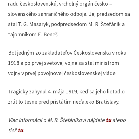
radu československú, vrcholný orgán česko –
slovenského zahraničného odboja. Jej predsedom sa
stal T. G. Masaryk, podpredsedom M. R. Štefánik a
tajomníkom E. Beneš.
Bol jedným zo zakladateľov Československa v roku
1918 a po prvej svetovej vojne sa stal ministrom
vojny v prvej povojnovej československej vláde.
Tragicky zahynul 4. mája 1919, keď sa jeho lietadlo
zrútilo tesne pred pristátím neďaleko Bratislavy.
Viac informácií o M. R. Štefánikovi nájdete
tu
alebo
tiež
tu
.