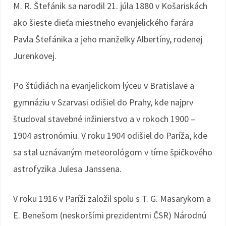
M. R. Štefánik sa narodil 21. júla 1880 v Košariskách
ako šieste dieťa miestneho evanjelického farára
Pavla Štefánika a jeho manželky Albertíny, rodenej
Jurenkovej.
Po štúdiách na evanjelickom lýceu v Bratislave a
gymnáziu v Szarvasi odišiel do Prahy, kde najprv
študoval stavebné inžinierstvo a v rokoch 1900 –
1904 astronómiu. V roku 1904 odišiel do Paríža, kde
sa stal uznávaným meteorológom v tíme špičkového
astrofyzika Julesa Janssena.
V roku 1916 v Paríži založil spolu s T. G. Masarykom a
E. Benešom (neskoršími prezidentmi ČSR) Národnú