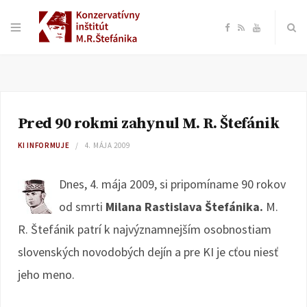
F
R
Y
a
S
o
c
S
u
Pred 90 rokmi zahynul M. R. Štefánik
e
T
KI INFORMUJE
4. MÁJA 2009
b
u
Dnes, 4. mája 2009, si pripomíname 90 rokov
o
b
od smrti
Milana Rastislava Štefánika.
M.
R. Štefánik patrí k najvýznamnejším osobnostiam
o
e
slovenských novodobých dejín a pre KI je cťou niesť
k
jeho meno.