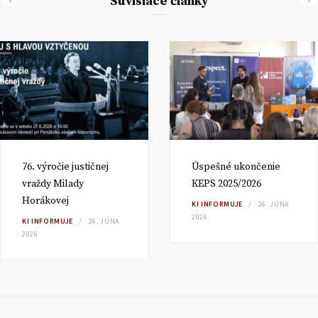
Súvisiace články
76. výročie justičnej
Úspešné ukončenie
vraždy Milady
KEPS 2025/2026
Horákovej
KI INFORMUJE
26. JÚNA
2026
KI INFORMUJE
26. JÚNA
2026