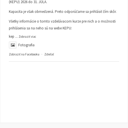
(KEPU) 2026 do 31. JÚLA.
Kapacita je však obmedzená. Preto odporúčame sa prihlásiť čím skôr.
Všetky informácie o tomto vzdelávacom kurze pre nich a o možnosti
prihlásenia sa na neho sú na webe KEPU:
kep
...
Zobraziť viac
Fotografia
Zobraziť na Facebooku
·
Zdieľať