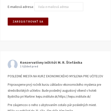
E-mailová adresa:
Konzervatívny inštitút M. R. Štefánika
1 týždeň pred
POSLEDNÉ MIESTA NA KURZ EKONOMICKÉHO MYSLENIA PRE UČITEĽOV
Pripravujeme prvý ročník kurzu základov ekonomického myslenia pre
stredoškolských učiteľov. Bude posledný augustový víkend v hoteli
Bystrička pri Martine:
kepu.institute.sk/https://kepu.institute.sk/
Pre záujemcov o neho s ubytovaním ostalo pár posledných miest.
Môžu sa prihlásiť do 31. júla, čím skôr, tým lepšie.