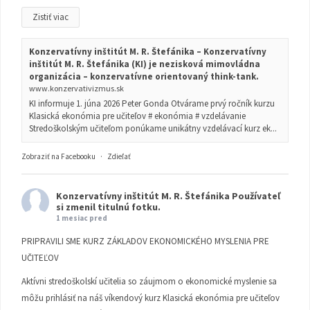
Zistiť viac
Konzervatívny inštitút M. R. Štefánika – Konzervatívny
inštitút M. R. Štefánika (KI) je nezisková mimovládna
organizácia – konzervatívne orientovaný think-tank.
www.konzervativizmus.sk
KI informuje 1. júna 2026 Peter Gonda Otvárame prvý ročník kurzu
Klasická ekonómia pre učiteľov # ekonómia # vzdelávanie
Stredoškolským učiteľom ponúkame unikátny vzdelávací kurz ek...
Zobraziť na Facebooku
·
Zdieľať
Konzervatívny inštitút M. R. Štefánika
Používateľ
si zmenil titulnú fotku.
1 mesiac pred
PRIPRAVILI SME KURZ ZÁKLADOV EKONOMICKÉHO MYSLENIA PRE
UČITEĽOV
Aktívni stredoškolskí učitelia so záujmom o ekonomické myslenie sa
môžu prihlásiť na náš víkendový kurz Klasická ekonómia pre učiteľov