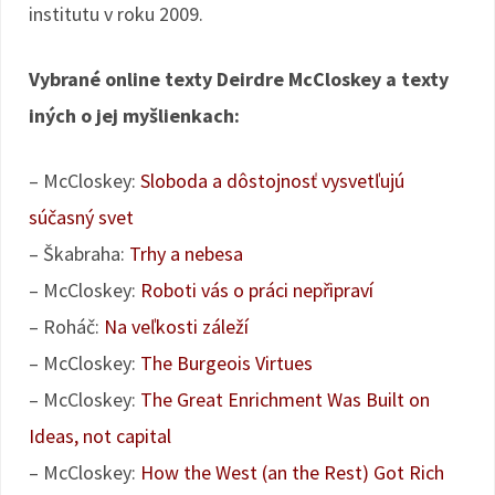
institutu v roku 2009.
Vybrané online texty Deirdre McCloskey a texty
iných o jej myšlienkach:
– McCloskey:
Sloboda a dôstojnosť vysvetľujú
súčasný svet
– Škabraha:
Trhy a nebesa
– McCloskey:
Roboti vás o práci nepřipraví
– Roháč:
Na veľkosti záleží
– McCloskey:
The Burgeois Virtues
– McCloskey:
The Great Enrichment Was Built on
Ideas, not capital
– McCloskey:
How the West (an the Rest) Got Rich