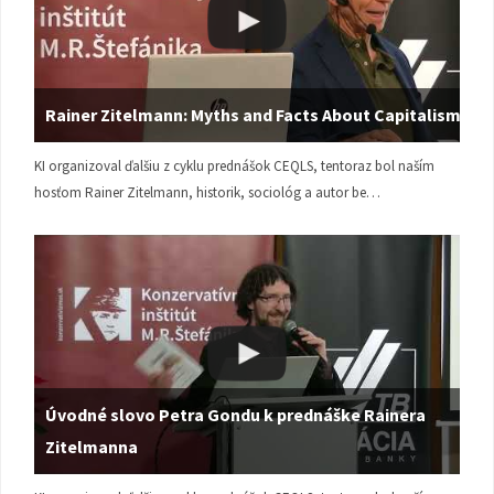
Rainer Zitelmann: Myths and Facts About Capitalism
KI organizoval ďalšiu z cyklu prednášok CEQLS, tentoraz bol naším
hosťom Rainer Zitelmann, historik, sociológ a autor be…
Úvodné slovo Petra Gondu k prednáške Rainera
Zitelmanna