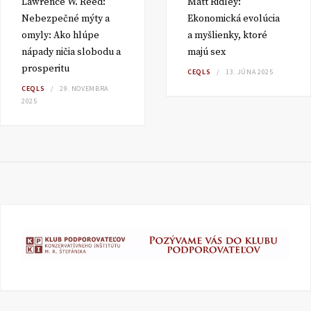
Lawrence W. Reed:
Matt Ridley:
Nebezpečné mýty a
Ekonomická evolúcia
omyly: Ako hlúpe
a myšlienky, ktoré
nápady ničia slobodu a
majú sex
prosperitu
CEQLS
13. JÚNA 2025
CEQLS
29. NOVEMBRA
2025