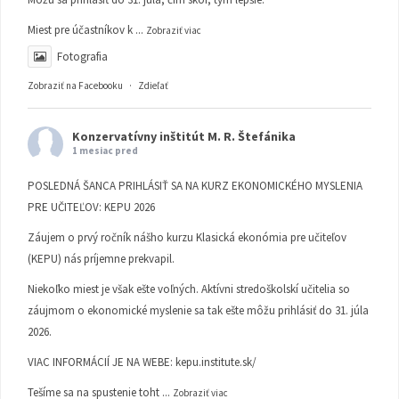
Miest pre účastníkov k
...
Zobraziť viac
Fotografia
Zobraziť na Facebooku
·
Zdieľať
Konzervatívny inštitút M. R. Štefánika
1 mesiac pred
POSLEDNÁ ŠANCA PRIHLÁSIŤ SA NA KURZ EKONOMICKÉHO MYSLENIA
PRE UČITEĽOV: KEPU 2026
Záujem o prvý ročník nášho kurzu Klasická ekonómia pre učiteľov
(KEPU) nás príjemne prekvapil.
Niekoľko miest je však ešte voľných. Aktívni stredoškolskí učitelia so
záujmom o ekonomické myslenie sa tak ešte môžu prihlásiť do 31. júla
2026.
VIAC INFORMÁCIÍ JE NA WEBE:
kepu.institute.sk/
Tešíme sa na spustenie toht
...
Zobraziť viac