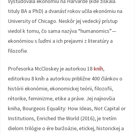
Vyštudovala ekonómiu na Harvarde (kde získala
tituly BA a PhD) a dvanásť rokov učila ekonómiu na
University of Chicago. Neskôr jej vedecký prístup
viedol k tomu, čo sama nazýva “humanomics”—
ekonómiou s ľuďmi a ich prejavmi z literatúry a
filozofie.
Profesorka McCloskey je autorkou 18
kníh
,
editorkou 8 kníh a autorkou približne 400 článkov o
histórii ekonómie, ekonomickej teórii, filozofii,
rétorike, feminizme, etike a práve. Jej najnovšia
kniha, Bourgeois Equality: How Ideas, Not Capital or
Institutions, Enriched the World (2016), je tretím
dielom trilógie o ére buržoázie, etickej, historickej a