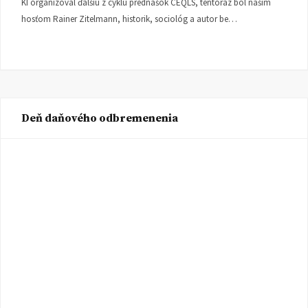
KI organizoval ďalšiu z cyklu prednášok CEQLS, tentoraz bol naším
hosťom Rainer Zitelmann, historik, sociológ a autor be…
Deň daňového odbremenenia