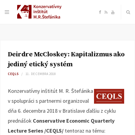
F
R
Y
a
S
o
c
S
u
Deirdre McCloskey: Kapitalizmus ako
e
T
jediný etický systém
b
u
CEQLS
11. DECEMBRA 2018
o
b
Konzervatívny inštitút M. R. Štefánika
v spolupráci s partnermi organizoval
o
e
dňa 6. decembra 2018 v Bratislave ďalšiu z cyklu
k
prednášok
Conservative Economic Quarterly
Lecture Series /CEQLS/
tentoraz na tému: