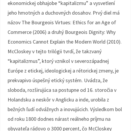
ekonomickej obhajobe “kapitalizmu” a vysvetlení
jeho hmotných a duchovných dosahov. Prvý diel má
názov The Bourgeois Virtues: Ethics for an Age of
Commerce (2006) a druhý Bourgeois Dignity: Why
Economics Cannot Explain the Modern World (2010).
McCloskey v tejto trilógii tvrdí, že takzvaný
“kapitalizmus”, ktorý vznikol v severozápadnej
Európe z etickej, ideologickej a rétorickej zmeny, je
prekvapivo úspešný etický systém. Uvádza, že
sloboda, rozširujúca sa postupne od 16. storočia v
Holandsku a neskôr v Anglicku a inde, urobila z
bežných ľudí odvážnych a inovujúcich. Výsledkom bol
od roku 1800 dodnes nárast reálneho príjmu na
obyvateľa rádovo o 3000 percent, čo McCloskey