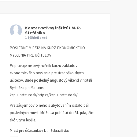
Konzervatívny inštitút M. R.
Štefánika
1 týždeň pred
POSLEDNÉ MIESTA NA KURZ EKONOMICKÉHO
MYSLENIA PRE UČITEĽOV
Pripravujeme prvý ročník kurzu základov
ekonomického myslenia pre stredoškolských
učiteľov. Bude posledný augustový víkend v hoteli
Bystrička pri Martine:
kepu.institute.sk/https://kepu.institute.sk/
Pre záujemcov o neho s ubytovaním ostalo pár
posledných miest. Môžu sa prihlásiť do 31. júla, čím
skôr, tým lepšie.
Miest pre účastníkov k
...
Zobraziť viac