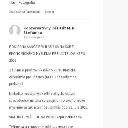
Fotografia
Zobraziť na Facebooku
·
Zdieľať
Konzervatívny inštitút M. R.
Štefánika
1 mesiac pred
POSLEDNÁ ŠANCA PRIHLÁSIŤ SA NA KURZ
EKONOMICKÉHO MYSLENIA PRE UČITEĽOV: KEPU
2026
Záujem o prvý ročník nášho kurzu Klasická
ekonómia pre učiteľov (KEPU) nás príjemne
prekvapil.
Niekoľko miest je však ešte voľných. Aktívni
stredoškolskí učitelia so záujmom o ekonomické
myslenie sa tak ešte môžu prihlásiť do 31. júla 2026.
VIAC INFORMÁCIÍ JE NA WEBE:
kepu.institute.sk/
Tešíme sa na spustenie toht
...
Zobraziť viac