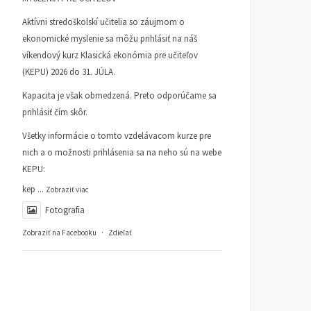
Aktívni stredoškolskí učitelia so záujmom o
ekonomické myslenie sa môžu prihlásiť na náš
víkendový kurz Klasická ekonómia pre učiteľov
(KEPU) 2026 do 31. JÚLA.
Kapacita je však obmedzená. Preto odporúčame sa
prihlásiť čím skôr.
Všetky informácie o tomto vzdelávacom kurze pre
nich a o možnosti prihlásenia sa na neho sú na webe
KEPU:
kep
...
Zobraziť viac
Fotografia
Zobraziť na Facebooku
·
Zdieľať