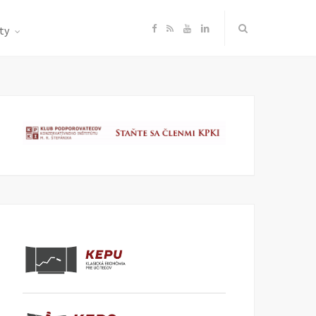
F
R
Y
L
ty
a
S
o
i
c
S
u
n
e
T
k
b
u
e
o
b
d
o
e
I
k
n