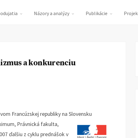
podujatia
Názory a analýzy
Publikácie
Projek
lizmus a konkurenciu
tvom Francúzskej republiky na Slovensku
ximum, Právnická fakulta,
07 ďalšiu z cyklu prednášok v