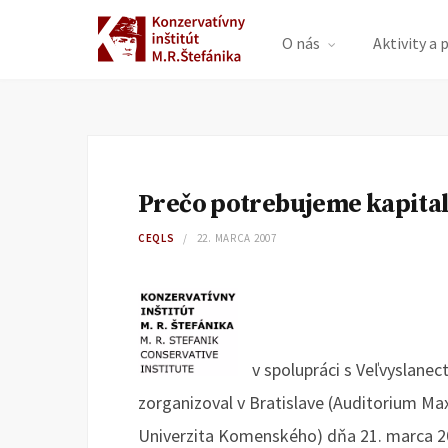
O nás
Aktivity a 
Prečo potrebujeme kapita
CEQLS
22. MARCA 2007
v spolupráci s Veľvyslanec
zorganizoval v Bratislave (Auditorium Ma
Univerzita Komenského) dňa 21. marca 20