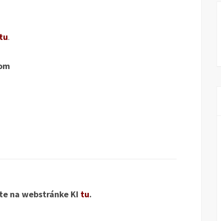
tu
.
nom
ete na webstránke KI
tu
.