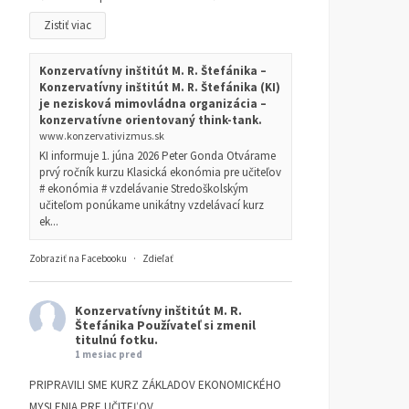
Zistiť viac
Konzervatívny inštitút M. R. Štefánika –
Konzervatívny inštitút M. R. Štefánika (KI)
je nezisková mimovládna organizácia –
konzervatívne orientovaný think-tank.
www.konzervativizmus.sk
KI informuje 1. júna 2026 Peter Gonda Otvárame
prvý ročník kurzu Klasická ekonómia pre učiteľov
# ekonómia # vzdelávanie Stredoškolským
učiteľom ponúkame unikátny vzdelávací kurz
ek...
Zobraziť na Facebooku
·
Zdieľať
Konzervatívny inštitút M. R.
Štefánika
Používateľ si zmenil
titulnú fotku.
1 mesiac pred
PRIPRAVILI SME KURZ ZÁKLADOV EKONOMICKÉHO
MYSLENIA PRE UČITEĽOV