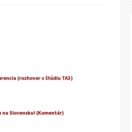
urencia (rozhovor v štúdiu TA3)
in na Slovensku! (Komentár)