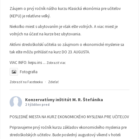
Záujem o prvý ročník nášho kurzu Klasická ekonómia pre učiteľov
(KEPU) je relatívne veľký.
Niekoľko miest s ubytovaním je však ešte voľných. A viac miest je
voľných na účasť na kurze bez ubytovania.
Aktívni stredoškolskí učitelia so záujmom o ekonomické myslenie sa
tak ešte môžu prihlásiť na kurz DO 23. AUGUSTA.
VIAC INFO:
kepu.ins
...
Zobraziť viac
Fotografia
Zobraziť na Facebooku
·
Zdieľať
Konzervatívny inštitút M. R. Štefánika
2 týždňov pred
POSLEDNÉ MIESTA NA KURZ EKONOMICKÉHO MYSLENIA PRE UČITEĽOV
Pripravujeme prvý ročník kurzu základov ekonomického myslenia pre
stredoškolských učiteľov. Bude posledný augustový víkend v hoteli