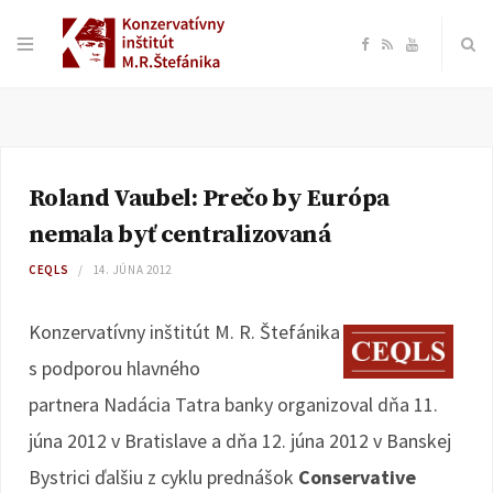
F
R
Y
a
S
o
c
S
u
Roland Vaubel: Prečo by Európa
e
T
nemala byť centralizovaná
b
u
CEQLS
14. JÚNA 2012
o
b
Konzervatívny inštitút M. R. Štefánika
s podporou hlavného
o
e
partnera Nadácia Tatra banky organizoval dňa 11.
k
júna 2012 v Bratislave a dňa 12. júna 2012 v Banskej
Bystrici ďalšiu z cyklu prednášok
Conservative