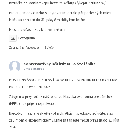
Bystrička pri Martine:
kepu.institute.sk/https://kepu.institute.sk/
Pre záujemcov o neho s ubytovaním ostalo pár posledných miest.
Môžu sa prihlásiť do 31. júla, čím skôr, tým lepšie.
Miest pre účastníkov k
...
Zobraziť viac
Fotografia
Zobraziť na Facebooku
·
Zdieľať
Konzervatívny inštitút M. R. Štefánika
1 mesiac pred
POSLEDNÁ ŠANCA PRIHLÁSIŤ SA NA KURZ EKONOMICKÉHO MYSLENIA
PRE UČITEĽOV: KEPU 2026
Záujem o prvý ročník nášho kurzu Klasická ekonómia pre učiteľov
(KEPU) nás príjemne prekvapil.
Niekoľko miest je však ešte voľných. Aktívni stredoškolskí učitelia so
záujmom o ekonomické myslenie sa tak ešte môžu prihlásiť do 31. júla
2026.