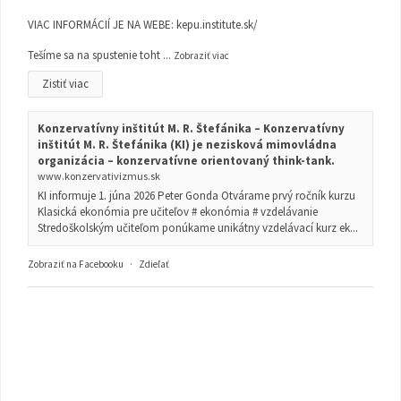
VIAC INFORMÁCIÍ JE NA WEBE:
kepu.institute.sk/
Tešíme sa na spustenie toht
...
Zobraziť viac
Zistiť viac
Konzervatívny inštitút M. R. Štefánika – Konzervatívny
inštitút M. R. Štefánika (KI) je nezisková mimovládna
organizácia – konzervatívne orientovaný think-tank.
www.konzervativizmus.sk
KI informuje 1. júna 2026 Peter Gonda Otvárame prvý ročník kurzu
Klasická ekonómia pre učiteľov # ekonómia # vzdelávanie
Stredoškolským učiteľom ponúkame unikátny vzdelávací kurz ek...
Zobraziť na Facebooku
·
Zdieľať