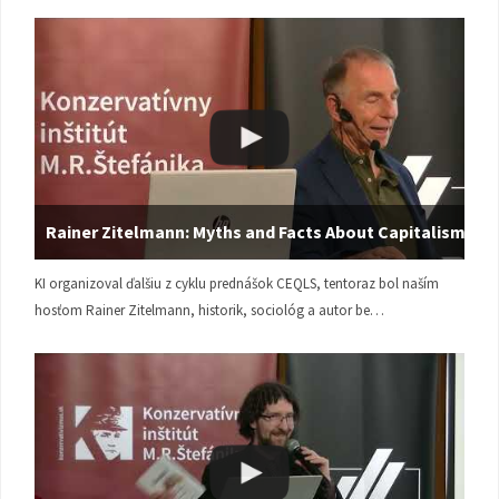
Rainer Zitelmann: Myths and Facts About Capitalism
KI organizoval ďalšiu z cyklu prednášok CEQLS, tentoraz bol naším
hosťom Rainer Zitelmann, historik, sociológ a autor be…