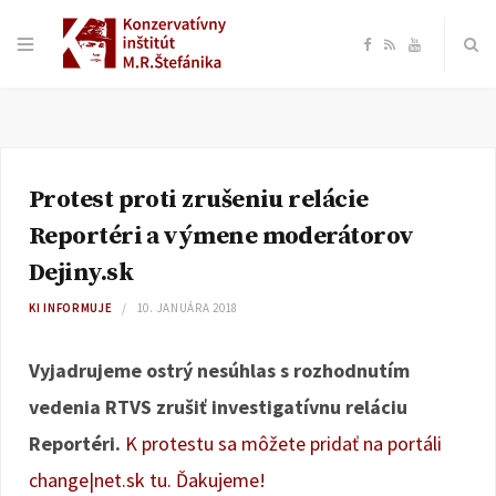
F
R
Y
a
S
o
c
S
u
Protest proti zrušeniu relácie
e
T
Reportéri a výmene moderátorov
b
u
Dejiny.sk
KI INFORMUJE
10. JANUÁRA 2018
o
b
Vyjadrujeme ostrý nesúhlas s rozhodnutím
o
e
vedenia RTVS zrušiť investigatívnu reláciu
k
Reportéri.
K protestu sa môžete pridať na portáli
change|net.sk tu. Ďakujeme!