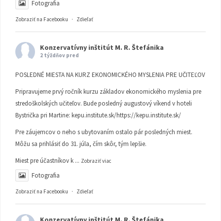
Fotografia
Zobraziť na Facebooku
·
Zdieľať
Konzervatívny inštitút M. R. Štefánika
2 týždňov pred
POSLEDNÉ MIESTA NA KURZ EKONOMICKÉHO MYSLENIA PRE UČITEĽOV
Pripravujeme prvý ročník kurzu základov ekonomického myslenia pre
stredoškolských učiteľov. Bude posledný augustový víkend v hoteli
Bystrička pri Martine:
kepu.institute.sk/https://kepu.institute.sk/
Pre záujemcov o neho s ubytovaním ostalo pár posledných miest.
Môžu sa prihlásiť do 31. júla, čím skôr, tým lepšie.
Miest pre účastníkov k
...
Zobraziť viac
Fotografia
Zobraziť na Facebooku
·
Zdieľať
Konzervatívny inštitút M. R. Štefánika