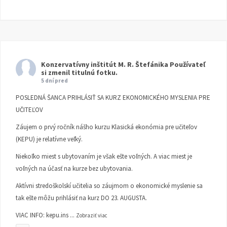
Konzervatívny inštitút M. R. Štefánika
Používateľ
si zmenil titulnú fotku.
5 dní pred
POSLEDNÁ ŠANCA PRIHLÁSIŤ SA KURZ EKONOMICKÉHO MYSLENIA PRE
UČITEĽOV
Záujem o prvý ročník nášho kurzu Klasická ekonómia pre učiteľov
(KEPU) je relatívne veľký.
Niekoľko miest s ubytovaním je však ešte voľných. A viac miest je
voľných na účasť na kurze bez ubytovania.
Aktívni stredoškolskí učitelia so záujmom o ekonomické myslenie sa
tak ešte môžu prihlásiť na kurz DO 23. AUGUSTA.
VIAC INFO:
kepu.ins
...
Zobraziť viac