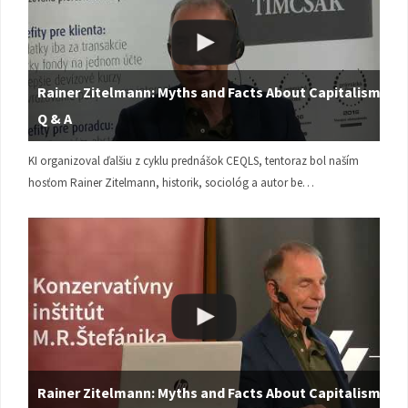
Rainer Zitelmann: Myths and Facts About Capitalism |
Q & A
KI organizoval ďalšiu z cyklu prednášok CEQLS, tentoraz bol naším
hosťom Rainer Zitelmann, historik, sociológ a autor be…
Rainer Zitelmann: Myths and Facts About Capitalism