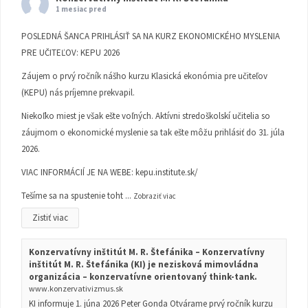
1 mesiac pred
POSLEDNÁ ŠANCA PRIHLÁSIŤ SA NA KURZ EKONOMICKÉHO MYSLENIA
PRE UČITEĽOV: KEPU 2026
Záujem o prvý ročník nášho kurzu Klasická ekonómia pre učiteľov
(KEPU) nás príjemne prekvapil.
Niekoľko miest je však ešte voľných. Aktívni stredoškolskí učitelia so
záujmom o ekonomické myslenie sa tak ešte môžu prihlásiť do 31. júla
2026.
VIAC INFORMÁCIÍ JE NA WEBE:
kepu.institute.sk/
Tešíme sa na spustenie toht
...
Zobraziť viac
Zistiť viac
Konzervatívny inštitút M. R. Štefánika – Konzervatívny
inštitút M. R. Štefánika (KI) je nezisková mimovládna
organizácia – konzervatívne orientovaný think-tank.
www.konzervativizmus.sk
KI informuje 1. júna 2026 Peter Gonda Otvárame prvý ročník kurzu