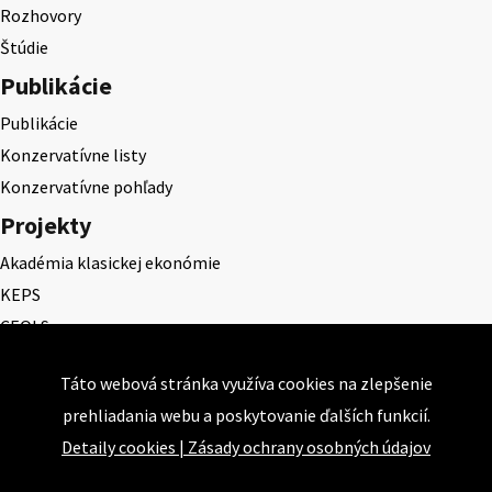
Rozhovory
Štúdie
Publikácie
Publikácie
Konzervatívne listy
Konzervatívne pohľady
Projekty
Akadémia klasickej ekonómie
KEPS
CEQLS
Cena Dominika Tatarku
Táto webová stránka využíva cookies na zlepšenie
Cena Ernesta Valka
prehliadania webu a poskytovanie ďalších funkcií.
Študentská esej
Detaily cookies
|
Zásady ochrany osobných údajov
Deň daňového odbremenenia