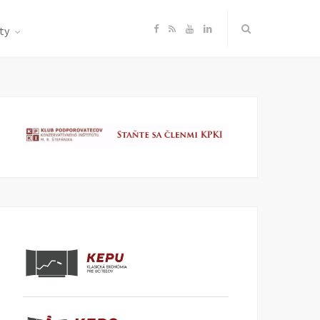
F
R
Y
L
ty
a
S
o
i
c
S
u
n
e
T
k
b
u
e
o
b
d
o
e
I
k
n