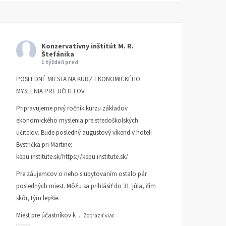
Konzervatívny inštitút M. R.
Štefánika
1 týždeň pred
POSLEDNÉ MIESTA NA KURZ EKONOMICKÉHO
MYSLENIA PRE UČITEĽOV
Pripravujeme prvý ročník kurzu základov
ekonomického myslenia pre stredoškolských
učiteľov. Bude posledný augustový víkend v hoteli
Bystrička pri Martine:
kepu.institute.sk/https://kepu.institute.sk/
Pre záujemcov o neho s ubytovaním ostalo pár
posledných miest. Môžu sa prihlásiť do 31. júla, čím
skôr, tým lepšie.
Miest pre účastníkov k
...
Zobraziť viac