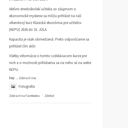
Aktívni stredoškolskí učitelia so záujmom o
ekonomické myslenie sa môžu prihlásiť na náš
víkendový kurz Klasická ekonómia pre učiteľov
(KEPU) 2026 do 31. JÚLA.
Kapacita je však obmedzená. Preto odporúčame sa
prihlásiť čím skôr.
Všetky informácie o tomto vzdelávacom kurze pre
nich a o možnosti prihlásenia sa na neho sú na webe
KEPU:
kep
...
Zobraziť viac
Fotografia
Zobraziť na Facebooku
·
Zdieľať