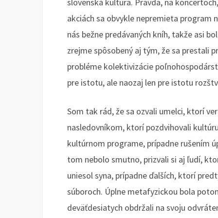
slovenská kultúra. Pravda, na koncertoch,
akciách sa obvykle nepremieta program ne
nás bežne predávaných kníh, takže asi bo
zrejme spôsobený aj tým, že sa prestali 
probléme kolektivizácie poľnohospodárst
pre istotu, ale naozaj len pre istotu rozš
Som tak rád, že sa ozvali umelci, ktorí ve
nasledovníkom, ktorí pozdvihovali kultúr
kultúrnom programe, prípadne rušením úp
tom nebolo smutno, prizvali si aj ľudí, kto
uniesol syna, prípadne ďalších, ktorí pre
súboroch. Úplne metafyzickou bola potom 
deväťdesiatych obdržali na svoju odvrát