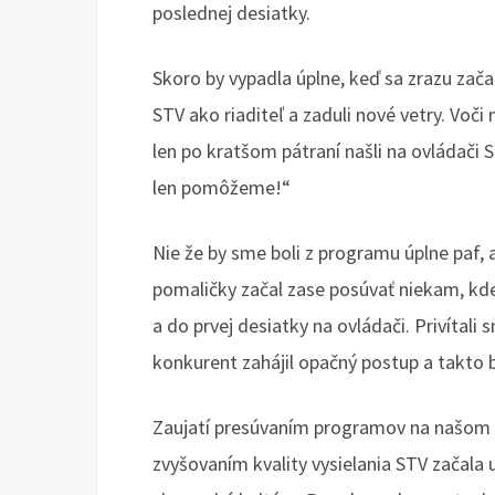
poslednej desiatky.
Skoro by vypadla úplne, keď sa zrazu začali
STV ako riaditeľ a zaduli nové vetry. Vo
len po kratšom pátraní našli na ovládači S
len pomôžeme!“
Nie že by sme boli z programu úplne paf, 
pomaličky začal zase posúvať niekam, kde
a do prvej desiatky na ovládači. Privítali
konkurent zahájil opačný postup a takto b
Zaujatí presúvaním programov na našom o
zvyšovaním kvality vysielania STV začala