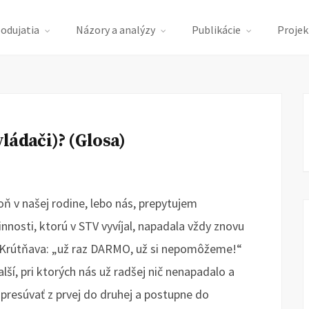
podujatia
Názory a analýzy
Publikácie
Projek
ládači)? (Glosa)
oň v našej rodine, lebo nás, prepytujem
innosti, ktorú v STV vyvíjal, napadala vždy znovu
y Krútňava: „už raz DARMO, už si nepomôžeme!“
ďalší, pri ktorých nás už radšej nič nenapadalo a
 presúvať z prvej do druhej a postupne do