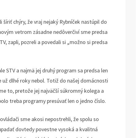
 šíriť chýry, že vraj nejaký Rybníček nastúpil do
či novým vetrom zásadne nedôverčiví sme predsa
TV, zapli, pozreli a povedali si „možno si predsa
ale STV a najmä jej druhý program sa predsa len
 už dlhé roky nebol. Totiž do našej domácnosti
 sme to, pretože jej najväčší súkromný kolega a
olo treba programy presúvať len o jedno číslo.
vládači sme akosi nepostrehli, že spolu so
 upadať dovtedy povestne vysoká a kvalitná