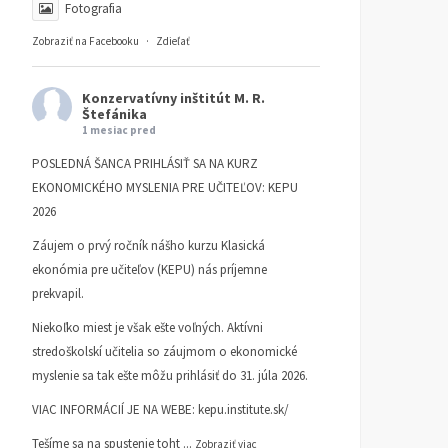
Fotografia
Zobraziť na Facebooku
·
Zdieľať
Konzervatívny inštitút M. R.
Štefánika
1 mesiac pred
POSLEDNÁ ŠANCA PRIHLÁSIŤ SA NA KURZ
EKONOMICKÉHO MYSLENIA PRE UČITEĽOV: KEPU
2026
Prečo nie tri socialistické
Zreformuje Fico
Záujem o prvý ročník nášho kurzu Klasická
kraje, a vlastne ani tých
samosprávu na Slovensk
ekonómia pre učiteľov (KEPU) nás príjemne
osem z mečiarizmu
Tak určitee!
prekvapil.
ČLÁNKY
19. AUGUSTA 2025
ČLÁNKY
9. JÚNA 2025
Niekoľko miest je však ešte voľných. Aktívni
DUŠAN SLOBODA
DUŠAN SLOBODA
stredoškolskí učitelia so záujmom o ekonomické
myslenie sa tak ešte môžu prihlásiť do 31. júla 2026.
VIAC INFORMÁCIÍ JE NA WEBE:
kepu.institute.sk/
Tešíme sa na spustenie toht
...
Zobraziť viac