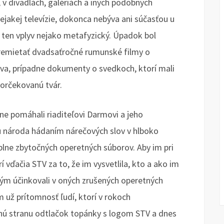
 v divadlách, galériách a iných podobných
jakej televízie, dokonca nebýva ani súčasťou u
l ten vplyv nejako metafyzický. Úpadok bol
premietať dvadsaťročné rumunské filmy o
va, prípadne dokumenty o svedkoch, ktorí mali
tvorčekovanú tvár.
rne pomáhali riaditeľovi Darmovi a jeho
u národa hádaním nárečových slov v hlboko
lne zbytočných operetných súborov. Aby im pri
rí vďačia STV za to, že im vysvetlila, kto a ako im
dtým účinkovali v oných zrušených operetných
už prítomnosť ľudí, ktorí v rokoch
enú stranu odtlačok topánky s logom STV a dnes