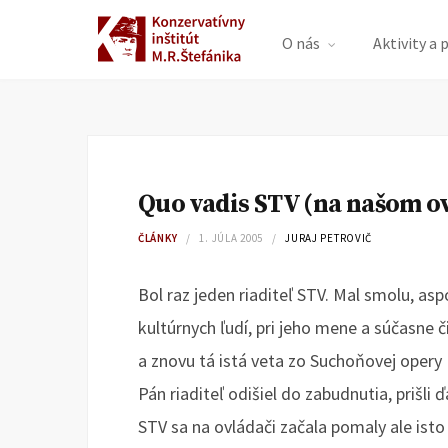
O nás
Aktivity a 
Quo vadis STV (na našom ov
ČLÁNKY
1. JÚLA 2005
JURAJ PETROVIČ
Bol raz jeden riaditeľ STV. Mal smolu, asp
kultúrnych ľudí, pri jeho mene a súčasne č
a znovu tá istá veta zo Suchoňovej oper
Pán riaditeľ odišiel do zabudnutia, prišli 
STV sa na ovládači začala pomaly ale isto