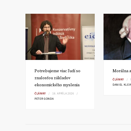
v a
Potrebujeme viac ľudí so
Morálna a
znalosťou základov
ČLÁNKY
ekonomického myslenia
DANIEL KLEI
ČLÁNKY
16. APRÍLA 2026
PETER GONDA