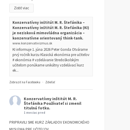
Zistiť viac
Konzervatívny inštitút M. R. Štefánika –
Konzervatívny inštitút M. R. Štefánika (KI)
je nezisková mimovládna organizácia –
konzervatívne orientovaný think-tank.
www.konzervativizmus.sk
KI informuje 1. júna 2026 Peter Gonda Otvárame
prvý ročník kurzu Klasická ekonómia pre učiteľov
# ekonómia # vzdelávanie Stredoškolským
učiteľom ponúkame unikátny vzdelávací kurz
ek...
Zobraziť na Facebooku
·
Zdieľať
Konzervatívny inštitút M. R.
Štefánika
Používateľ si zmenil
titulnú fotku.
1 mesiac pred
PRIPRAVILI SME KURZ ZÁKLADOV EKONOMICKÉHO
MYSLENIA PRE UČITEĽOV