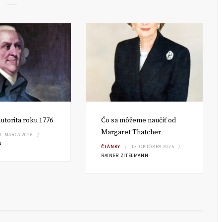
utorita roku 1776
Čo sa môžeme naučiť od
Margaret Thatcher
9. MARCA 2026
N
ČLÁNKY
13. OKTÓBRA 2025
RAINER ZITELMANN