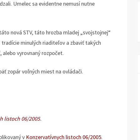
evádzali. Umelec sa evidentne nemusí nutne
 táto nová STV, táto hrozba mladej „svojstojnej“
 tradície minulých riaditeľov a zbaviť takých
, alebo vyrovnaný rozpočet.
äť zopár voľných miest na ovládači.
h listoch 06/2005
.
blikovaný v
Konzervatívnych listoch 06/2005
.