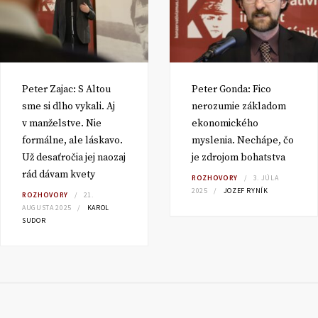
Peter Zajac: S Altou
Peter Gonda: Fico
sme si dlho vykali. Aj
nerozumie základom
v manželstve. Nie
ekonomického
formálne, ale láskavo.
myslenia. Nechápe, čo
Už desaťročia jej naozaj
je zdrojom bohatstva
rád dávam kvety
ROZHOVORY
3. JÚLA
2025
JOZEF RYNÍK
ROZHOVORY
21.
AUGUSTA 2025
KAROL
SUDOR