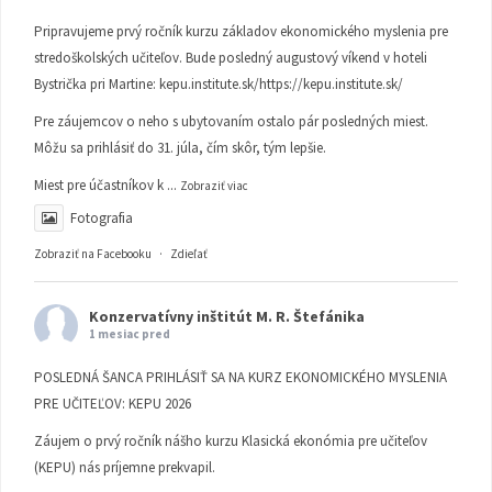
Pripravujeme prvý ročník kurzu základov ekonomického myslenia pre
stredoškolských učiteľov. Bude posledný augustový víkend v hoteli
Bystrička pri Martine:
kepu.institute.sk/https://kepu.institute.sk/
Pre záujemcov o neho s ubytovaním ostalo pár posledných miest.
Môžu sa prihlásiť do 31. júla, čím skôr, tým lepšie.
Miest pre účastníkov k
...
Zobraziť viac
Fotografia
Zobraziť na Facebooku
·
Zdieľať
Konzervatívny inštitút M. R. Štefánika
1 mesiac pred
POSLEDNÁ ŠANCA PRIHLÁSIŤ SA NA KURZ EKONOMICKÉHO MYSLENIA
PRE UČITEĽOV: KEPU 2026
Záujem o prvý ročník nášho kurzu Klasická ekonómia pre učiteľov
(KEPU) nás príjemne prekvapil.