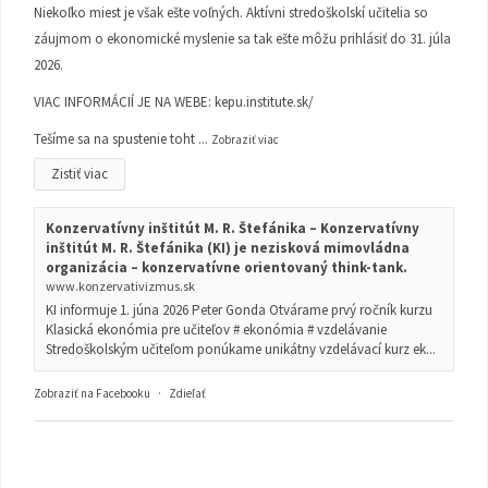
Niekoľko miest je však ešte voľných. Aktívni stredoškolskí učitelia so
záujmom o ekonomické myslenie sa tak ešte môžu prihlásiť do 31. júla
2026.
VIAC INFORMÁCIÍ JE NA WEBE:
kepu.institute.sk/
Tešíme sa na spustenie toht
...
Zobraziť viac
Zistiť viac
Konzervatívny inštitút M. R. Štefánika – Konzervatívny
inštitút M. R. Štefánika (KI) je nezisková mimovládna
organizácia – konzervatívne orientovaný think-tank.
www.konzervativizmus.sk
KI informuje 1. júna 2026 Peter Gonda Otvárame prvý ročník kurzu
Klasická ekonómia pre učiteľov # ekonómia # vzdelávanie
Stredoškolským učiteľom ponúkame unikátny vzdelávací kurz ek...
Zobraziť na Facebooku
·
Zdieľať