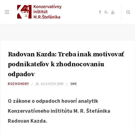
F
R
Y
a
S
o
c
S
u
Radovan Kazda: Treba inak motivovať
e
T
podnikateľov k zhodnocovaniu
b
u
odpadov
ROZHOVORY
20. AUGUSTA 2009
SME
o
b
O zákone o odpadoch hovorí analytik
o
e
Konzervatívneho inštitútu M. R. Štefánika
k
Radovan Kazda.