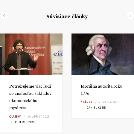
Súvisiace články
Potrebujeme viac ľudí
Morálna autorita roku
so znalosťou základov
1776
ekonomického
ČLÁNKY
9. MARCA 2026
myslenia
DANIEL KLEIN
ČLÁNKY
16. APRÍLA 2026
PETER GONDA