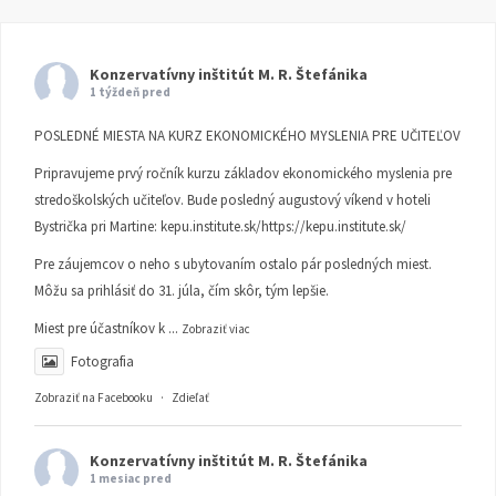
Konzervatívny inštitút M. R. Štefánika
1 týždeň pred
POSLEDNÉ MIESTA NA KURZ EKONOMICKÉHO MYSLENIA PRE UČITEĽOV
Pripravujeme prvý ročník kurzu základov ekonomického myslenia pre
stredoškolských učiteľov. Bude posledný augustový víkend v hoteli
Bystrička pri Martine:
kepu.institute.sk/https://kepu.institute.sk/
Pre záujemcov o neho s ubytovaním ostalo pár posledných miest.
Môžu sa prihlásiť do 31. júla, čím skôr, tým lepšie.
Miest pre účastníkov k
...
Zobraziť viac
Fotografia
Zobraziť na Facebooku
·
Zdieľať
Konzervatívny inštitút M. R. Štefánika
1 mesiac pred