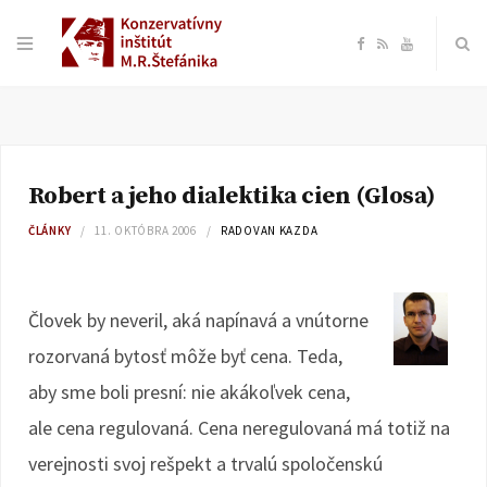
F
R
Y
a
S
o
c
S
u
Robert a jeho dialektika cien (Glosa)
e
T
ČLÁNKY
11. OKTÓBRA 2006
RADOVAN KAZDA
b
u
o
b
Človek by neveril, aká napínavá a vnútorne
rozorvaná bytosť môže byť cena. Teda,
o
e
aby sme boli presní: nie akákoľvek cena,
k
ale cena regulovaná. Cena neregulovaná má totiž na
verejnosti svoj rešpekt a trvalú spoločenskú