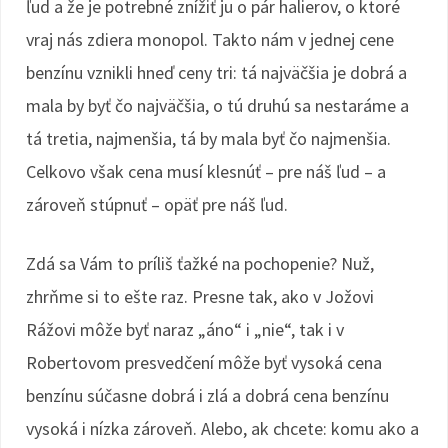
ľud a že je potrebné znížiť ju o pár halierov, o ktoré
vraj nás zdiera monopol. Takto nám v jednej cene
benzínu vznikli hneď ceny tri: tá najväčšia je dobrá a
mala by byť čo najväčšia, o tú druhú sa nestaráme a
tá tretia, najmenšia, tá by mala byť čo najmenšia.
Celkovo však cena musí klesnúť – pre náš ľud – a
zároveň stúpnuť – opäť pre náš ľud.
Zdá sa Vám to príliš ťažké na pochopenie? Nuž,
zhrňme si to ešte raz. Presne tak, ako v Jožovi
Rážovi môže byť naraz „áno“ i „nie“, tak i v
Robertovom presvedčení môže byť vysoká cena
benzínu súčasne dobrá i zlá a dobrá cena benzínu
vysoká i nízka zároveň. Alebo, ak chcete: komu ako a