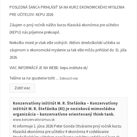
POSLEDNÁ ŠANCA PRIHLÁSIŤ SA NA KURZ EKONOMICKÉHO MYSLENIA
PRE UČITEĽOV: KEPU 2026
Záujem o prvý ročník nášho kurzu Klasická ekonómia pre učiteľov
(KEPU) nás príjemne prekvapil.
Niekoľko miest je však ešte voľných. Aktívni stredoškolskí učitelia so
záujmom o ekonomické myslenie sa tak ešte môžu prihlásiť do 31. júla
2026.
VIAC INFORMÁCIÍ JE NA WEBE:
kepu.institute.sk/
Tešíme sa na spustenie toht
...
Zobraziť viac
Zistiť viac
Konzervatívny inštitút M. R. Štefánika – Konzervatívny
inštitút M. R. Štefánika (KI) je nezisková mimovládna
organizácia – konzervatívne orientovaný think-tank.
www.konzervativizmus.sk
KI informuje 1. júna 2026 Peter Gonda Otvárame prvý ročník kurzu
Klasická ekonómia pre učiteľov # ekonómia # vzdelávanie