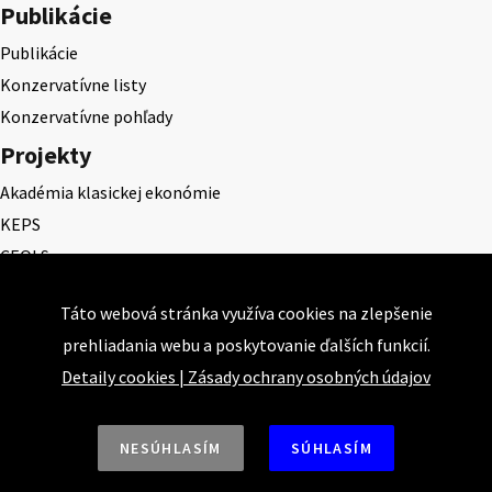
Publikácie
Publikácie
Konzervatívne listy
Konzervatívne pohľady
Projekty
Akadémia klasickej ekonómie
KEPS
CEQLS
Cena Dominika Tatarku
Táto webová stránka využíva cookies na zlepšenie
Cena Ernesta Valka
prehliadania webu a poskytovanie ďalších funkcií.
Študentská esej
Detaily cookies
|
Zásady ochrany osobných údajov
Deň daňového odbremenenia
NESÚHLASÍM
SÚHLASÍM
Nahor