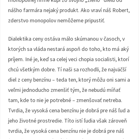
nášho farmára nejaký produkt. Ako vraví náš Robert,
zderstvo monopolov nemôžeme pripustiť.
Dialektika ceny ostáva málo skúmanou v časoch, v
ktorých sa vláda nestará aspoň do toho, kto má aký
príjem. Iné je, keď sa celej veci chopia socialisti, ktorí
chcú všetkým dobre. Tí naši sa rozhodli, že najväčší
diel z ceny benzínu – teda ten, ktorý môžu oni sami a
veľmi jednoducho zmenšiť tým, že nebudú míňať
tam, kde to nie je potrebné – zmenšovať netreba.
Tvrdia, že vysoká cena benzínu je dobrá pre náš ľud a
jeho životné prostredie. Títo istí ľudia však zároveň
tvrdia, že vysoká cena benzínu nie je dobrá pre náš