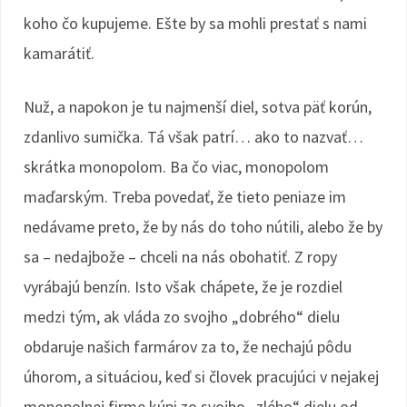
koho čo kupujeme. Ešte by sa mohli prestať s nami
kamarátiť.
Nuž, a napokon je tu najmenší diel, sotva päť korún,
zdanlivo sumička. Tá však patrí… ako to nazvať…
skrátka monopolom. Ba čo viac, monopolom
maďarským. Treba povedať, že tieto peniaze im
nedávame preto, že by nás do toho nútili, alebo že by
sa – nedajbože – chceli na nás obohatiť. Z ropy
vyrábajú benzín. Isto však chápete, že je rozdiel
medzi tým, ak vláda zo svojho „dobrého“ dielu
obdaruje našich farmárov za to, že nechajú pôdu
úhorom, a situáciou, keď si človek pracujúci v nejakej
monopolnej firme kúpi zo svojho „zlého“ dielu od