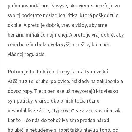
poľnohospodárom. Navyše, ako vieme, benzín je vo
svojej podstate nežiadúca látka, ktorá poškodzuje
okolie. A preto je dobré, vravia vlády, aby sme
benzínu míňali čo najmenej. A preto je vraj dobré, aby
cena benzínu bola oveľa vyššia, než by bola bez
vládnej regulácie.
Potom je tu druhá časť ceny, ktorá tvorí veľkú
väčšinu z tej druhej polovice. Náklady na zakúpenie a
dovoz ropy. Tieto peniaze už nevyzerajú ktovieako
sympaticky. Vraj so okolo nich točia rôzne
nespoľahlivé kádre, „týpkovia“ s kalašnikovmi a tak.
Lenže – čo nás do toho? My sme predsa národ
holubičí a nebudeme si robiť ťažkú hlavu z toho, od