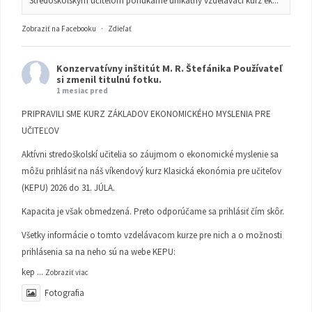
Stredoškolským učiteľom ponúkame unikátny vzdelávací kurz ek...
Zobraziť na Facebooku
·
Zdieľať
Konzervatívny inštitút M. R. Štefánika
Používateľ
si zmenil titulnú fotku.
1 mesiac pred
PRIPRAVILI SME KURZ ZÁKLADOV EKONOMICKÉHO MYSLENIA PRE
UČITEĽOV
Aktívni stredoškolskí učitelia so záujmom o ekonomické myslenie sa
môžu prihlásiť na náš víkendový kurz Klasická ekonómia pre učiteľov
(KEPU) 2026 do 31. JÚLA.
Kapacita je však obmedzená. Preto odporúčame sa prihlásiť čím skôr.
Všetky informácie o tomto vzdelávacom kurze pre nich a o možnosti
prihlásenia sa na neho sú na webe KEPU:
kep
...
Zobraziť viac
Fotografia