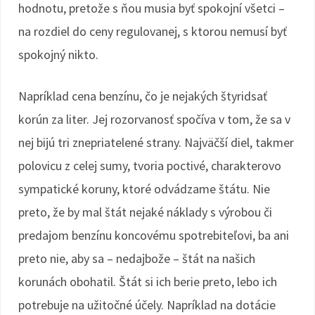
hodnotu, pretože s ňou musia byť spokojní všetci –
na rozdiel do ceny regulovanej, s ktorou nemusí byť
spokojný nikto.
Napríklad cena benzínu, čo je nejakých štyridsať
korún za liter. Jej rozorvanosť spočíva v tom, že sa v
nej bijú tri znepriatelené strany. Najväčší diel, takmer
polovicu z celej sumy, tvoria poctivé, charakterovo
sympatické koruny, ktoré odvádzame štátu. Nie
preto, že by mal štát nejaké náklady s výrobou či
predajom benzínu koncovému spotrebiteľovi, ba ani
preto nie, aby sa – nedajbože – štát na našich
korunách obohatil. Štát si ich berie preto, lebo ich
potrebuje na užitočné účely. Napríklad na dotácie