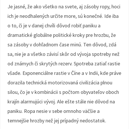
Je jasné, že ako všetko na svete, aj zásoby ropy, hoci
ich je neodhalených určite more, sú konečné. Ide iba
o to, či je v danej chvíli dôvod robiť paniku a
dramatické globálne politické kroky pre hrozbu, že
sa zásoby v dohľadnom čase minú. Ten dôvod, zdá
sa, nie je a všetko závisí skôr od vývoja spotreby než
od známych či skrytých rezerv. Spotreba zatiaľ rastie
všade. Exponenciálne rastie v Číne a v Indii, kde práve
dorazila technická motorizovaná civilizácia plnou
silou, čo je v kombinácii s počtom obyvateľov oboch
krajín alarmujúci vývoj. Ale ešte stále nie dôvod na
paniku. Ropa nesie v sebe omnoho väčšie a
temnejšie hrozby než jej prípadný nedostatok.