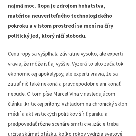
najmä moc. Ropa je zdrojom bohatstva,
matériou neuveriteľného technologického
pokroku a v istom prostredí sa mení na číry
politický jed, ktorý ničí slobodu.
Cena ropy sa vyšplhala závratne vysoko, ale experti
vravia, že môže ísť aj vyššie. Vyzerá to ako začiatok
ekonomickej apokalypsy, ale experti vravia, že sa
zatiaľ nič také nekoná a pravdepodobne ani konať
nebude. O tom píše Marcel Vlna v nasledujúcom
článku .kritickej prílohy. Vzhľadom na chronický sklon
médií a aktivistických politikov šíriť paniku a
predpovedať rôzne scenáre smrti civilizácie treba
určite skúmať otázku, koľko rokov vydržia svetové