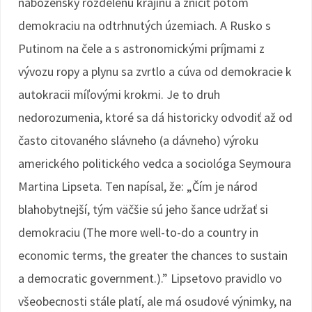
nábožensky rozdelenú krajinu a zničiť potom
demokraciu na odtrhnutých územiach. A Rusko s
Putinom na čele a s astronomickými príjmami z
vývozu ropy a plynu sa zvrtlo a cúva od demokracie k
autokracii míľovými krokmi. Je to druh
nedorozumenia, ktoré sa dá historicky odvodiť až od
často citovaného slávneho (a dávneho) výroku
amerického politického vedca a sociológa Seymoura
Martina Lipseta. Ten napísal, že: „Čím je národ
blahobytnejší, tým väčšie sú jeho šance udržať si
demokraciu (The more well-to-do a country in
economic terms, the greater the chances to sustain
a democratic government.).” Lipsetovo pravidlo vo
všeobecnosti stále platí, ale má osudové výnimky, na