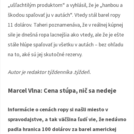
„ušľachtilým produktom“ a vyhlásil, že je „hanbou a
škodou spaľovať ju v autách“. Vtedy stál barel ropy
11 dolárov. Taheri poznamenáva, že v reálnej kúpnej
sile je dnešná ropa lacnejšia ako vtedy, ale že je ešte
stále hlúpe spaľovať ju všetku v autách – bez ohľadu
na to, aké sú jej skutočné rezervy.
Autor je redaktor týždenníka .týždeň.
Marcel Vlna: Cena stúpa, nič sa nedeje
Informácie o cenách ropy si našli miesto v
spravodajstve, a tak väčšina ľudí vie, že nedávno
padla hranica 100 dolárov za barel americkej