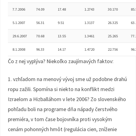
7.7.2006
74.09
17.48
1.2743
30.170
85.
5.1.2007
56.31
9.51
1.3137
26.325
63.
29.6.2007
70.68
13.55
1.3461
25.265
77.
8.1.2008
96.33
14.17
1.4720
22.756
96.
Čo z nej vyplýva? Niekoľko zaujímavých faktov:
1. vzhľadom na menový vývoj sme už podobne drahú
ropu zažili. Spomína si niekto na konflikt medzi
Izraelom a Hizballáhom v lete 2006? Zo slovenského
pohľadu boli na programe dňa nápady čerstvého
premiéra, v tom čase bojovníka proti vysokým
cenám pohonných hmôt (regulácia cien, zníženie