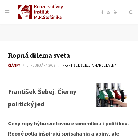
F
R
Y
a
S
o
c
S
u
Ropná dilema sveta
e
T
ČLÁNKY
5. FEBRUÁRA 2008
FRANTIŠEK ŠEBEJ A MARCEL VLNA
b
u
o
b
František Šebej: Čierny
politický jed
o
e
k
Ceny ropy hýbu svetovou ekonomikou i politikou.
Ropné polia inšpirujú sprisahania a vojny, ale