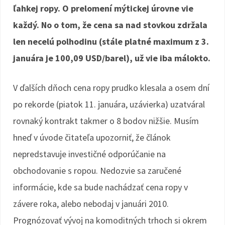
ľahkej ropy. O prelomení mýtickej úrovne vie
každý. No o tom, že cena sa nad stovkou zdržala
len necelú polhodinu (stále platné maximum z 3.
januára je 100,09 USD/barel), už vie iba málokto.
V ďalších dňoch cena ropy prudko klesala a osem dní
po rekorde (piatok 11. januára, uzávierka) uzatváral
rovnaký kontrakt takmer o 8 bodov nižšie. Musím
hneď v úvode čitateľa upozorniť, že článok
nepredstavuje investičné odporúčanie na
obchodovanie s ropou. Nedozvie sa zaručené
informácie, kde sa bude nachádzať cena ropy v
závere roka, alebo nebodaj v januári 2010.
Prognózovať vývoj na komoditných trhoch si okrem