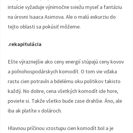
intuície vyžaduje výnimočne sviežu myseľ a fantáziu
na úrovni Isaaca Asimova. Ale o malú exkurziu do
tejto oblasti sa pokúsiť môžeme.
.rekapitulácia
Ešte výraznejšie ako ceny energií stúpajú ceny kovov
a poľnohospodárskych komodít. O tom vie vďaka
rastu cien potravín a bdelému oku politikov takisto
každý. No dobre, cena všetkých komodít ide hore,
poviete si. Takže všetko bude zase drahšie. Áno, ale
iba ak platíte v dolároch.
Hlavnou príčinou vzostupu cien komodít bol a je