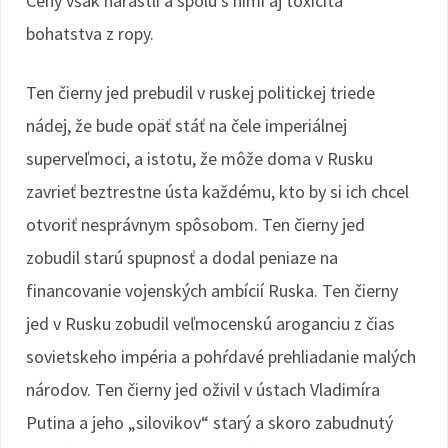
Ceny však narástli a spolu s nimi aj toxicita
bohatstva z ropy.
Ten čierny jed prebudil v ruskej politickej triede
nádej, že bude opäť stáť na čele imperiálnej
superveľmoci, a istotu, že môže doma v Rusku
zavrieť beztrestne ústa každému, kto by si ich chcel
otvoriť nesprávnym spôsobom. Ten čierny jed
zobudil starú spupnosť a dodal peniaze na
financovanie vojenských ambícií Ruska. Ten čierny
jed v Rusku zobudil veľmocenskú aroganciu z čias
sovietskeho impéria a pohŕdavé prehliadanie malých
národov. Ten čierny jed oživil v ústach Vladimíra
Putina a jeho „silovikov“ starý a skoro zabudnutý