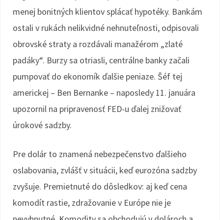
menej bonitných klientov splácať hypotéky. Bankám
ostali v rukách nelikvidné nehnuteľnosti, odpisovali
obrovské straty a rozdávali manažérom „zlaté
padáky“. Burzy sa otriasli, centrálne banky začali
pumpovať do ekonomík ďalšie peniaze. Šéf tej
americkej – Ben Bernanke – naposledy 11. januára
upozornil na pripravenosť FED-u ďalej znižovať
úrokové sadzby.
Pre dolár to znamená nebezpečenstvo ďalšieho
oslabovania, zvlášť v situácii, keď eurozóna sadzby
zvyšuje. Premietnuté do dôsledkov: aj keď cena
komodít rastie, zdražovanie v Európe nie je
nevyhnutné. Komodity sa obchodujú v dolároch a