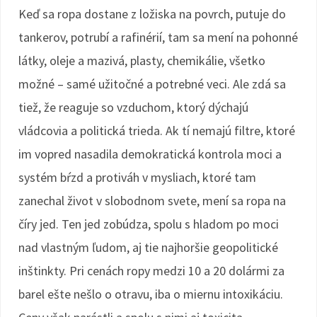
Keď sa ropa dostane z ložiska na povrch, putuje do
tankerov, potrubí a rafinérií, tam sa mení na pohonné
látky, oleje a mazivá, plasty, chemikálie, všetko
možné – samé užitočné a potrebné veci. Ale zdá sa
tiež, že reaguje so vzduchom, ktorý dýchajú
vládcovia a politická trieda. Ak tí nemajú filtre, ktoré
im vopred nasadila demokratická kontrola moci a
systém bŕzd a protiváh v mysliach, ktoré tam
zanechal život v slobodnom svete, mení sa ropa na
číry jed. Ten jed zobúdza, spolu s hladom po moci
nad vlastným ľudom, aj tie najhoršie geopolitické
inštinkty. Pri cenách ropy medzi 10 a 20 dolármi za
barel ešte nešlo o otravu, iba o miernu intoxikáciu.