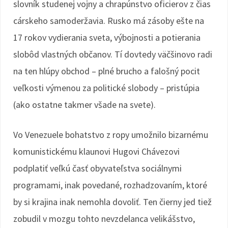
slovník studenej vojny a chrapúnstvo oficierov z čias
cárskeho samoderžavia. Rusko má zásoby ešte na
17 rokov vydierania sveta, výbojnosti a potierania
slobôd vlastných občanov. Tí dovtedy väčšinovo radi
na ten hlúpy obchod – plné brucho a falošný pocit
veľkosti výmenou za politické slobody – pristúpia
(ako ostatne takmer všade na svete).
Vo Venezuele bohatstvo z ropy umožnilo bizarnému
komunistickému klaunovi Hugovi Chávezovi
podplatiť veľkú časť obyvateľstva sociálnymi
programami, inak povedané, rozhadzovaním, ktoré
by si krajina inak nemohla dovoliť. Ten čierny jed tiež
zobudil v mozgu tohto nevzdelanca velikášstvo,