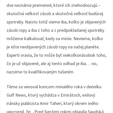
dve neznáme premenné, ktoré ich znehodnocujú –
skutočná veľkosť zásob a skutočná veľkosť budúcej
spotreby. Naisto totiž vieme iba, koľko je objavených
zásob ropy a iba z toho a z predpokladanej spotreby
môžeme kalkulovať, kedy sa minie. Nevieme, koľko
je ešte neobjavených zásob ropy na našej planéte.
Experti vravia, že to môže byť niekoľkonásobok toho,
čo je už objavené, ale aj tento odhad je iba… no,
nazvime to kvalifikovaným tušením.
Téme sa venoval koncom minulého roka v denníku
Gulf News, ktorý vychádza v Emirátoch, exilový
iránsky publicista Amir Taheri, ktorý okrem iného
upozornil, že: „Pred šiestimi rokmi objavila Saudská