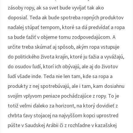
zásoby ropy, ak sa svet bude vyvíjať tak ako
doposiaľ. Teda ak bude spotreba ropných produktov
naďalej stúpať tempom, ktoré sa dá predvídať a ropa
sa bude ťažiť v objeme tomu zodpovedajúcom. A
určite treba skúmať aj spôsob, akým ropa vstupuje
do politického života krajín, ktoré ju ťažia a vyvážajú,
do osudov ľudí, ktorí ich obývajú, ale aj do životov
ľudí všade inde. Teda nie len tam, kde sa ropa a
produkty z nej spotrebúvajú, ale i tam, kam dosiahnu
svojím vplyvom peniaze pochádzajúce z ropy. To je
totiž veľmi ďaleko za horizont, na ktorý dovidieť z
chrbta ťavy stojacej na najvyššom kopci uprostred
púšte v Saudskej Arábii či z rozhľadne v kazašskej