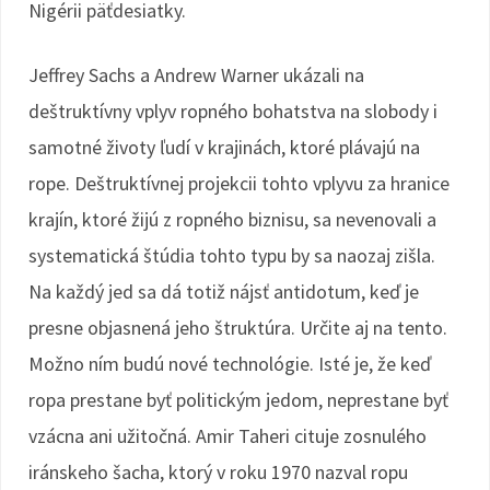
Nigérii päťdesiatky.
Jeffrey Sachs a Andrew Warner ukázali na
deštruktívny vplyv ropného bohatstva na slobody i
samotné životy ľudí v krajinách, ktoré plávajú na
rope. Deštruktívnej projekcii tohto vplyvu za hranice
krajín, ktoré žijú z ropného biznisu, sa nevenovali a
systematická štúdia tohto typu by sa naozaj zišla.
Na každý jed sa dá totiž nájsť antidotum, keď je
presne objasnená jeho štruktúra. Určite aj na tento.
Možno ním budú nové technológie. Isté je, že keď
ropa prestane byť politickým jedom, neprestane byť
vzácna ani užitočná. Amir Taheri cituje zosnulého
iránskeho šacha, ktorý v roku 1970 nazval ropu