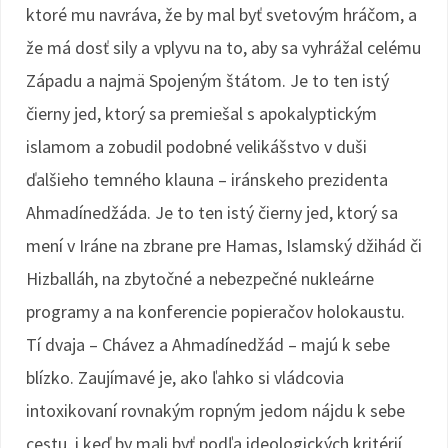
ktoré mu navráva, že by mal byť svetovým hráčom, a
že má dosť sily a vplyvu na to, aby sa vyhrážal celému
Západu a najmä Spojeným štátom. Je to ten istý
čierny jed, ktorý sa premiešal s apokalyptickým
islamom a zobudil podobné velikášstvo v duši
ďalšieho temného klauna – iránskeho prezidenta
Ahmadínedžáda. Je to ten istý čierny jed, ktorý sa
mení v Iráne na zbrane pre Hamas, Islamský džihád či
Hizballáh, na zbytočné a nebezpečné nukleárne
programy a na konferencie popieračov holokaustu.
Tí dvaja – Chávez a Ahmadínedžád – majú k sebe
blízko. Zaujímavé je, ako ľahko si vládcovia
intoxikovaní rovnakým ropným jedom nájdu k sebe
cestu, i keď by mali byť podľa ideologických kritérií