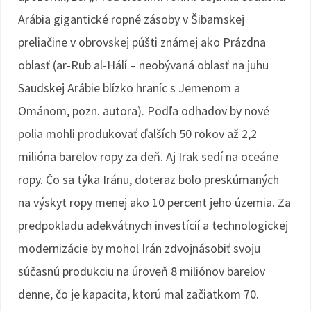
Arábia gigantické ropné zásoby v Šibamskej
preliačine v obrovskej púšti známej ako Prázdna
oblasť (ar-Rub al-Hálí – neobývaná oblasť na juhu
Saudskej Arábie blízko hraníc s Jemenom a
Ománom, pozn. autora). Podľa odhadov by nové
polia mohli produkovať ďalších 50 rokov až 2,2
milióna barelov ropy za deň. Aj Irak sedí na oceáne
ropy. Čo sa týka Iránu, doteraz bolo preskúmaných
na výskyt ropy menej ako 10 percent jeho územia. Za
predpokladu adekvátnych investícií a technologickej
modernizácie by mohol Irán zdvojnásobiť svoju
súčasnú produkciu na úroveň 8 miliónov barelov
denne, čo je kapacita, ktorú mal začiatkom 70.