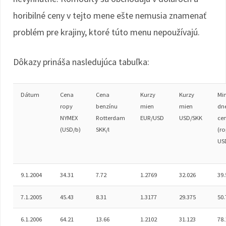
horibilné ceny v tejto mene ešte nemusia znamenať
problém pre krajiny, ktoré túto menu nepoužívajú.
Dôkazy prináša nasledujúca tabuľka:
Dátum
Cena
Cena
Kurzy
Kurzy
Min
ropy
benzínu
mien
mien
dn
NYMEX
Rotterdam
EUR/USD
USD/SKK
ce
(USD/b)
SKK/l
(ro
US
9.1.2004
34.31
7.72
1.2769
32.026
39.
7.1.2005
45.43
8.31
1.3177
29.375
50.
6.1.2006
64.21
13.66
1.2102
31.123
78.