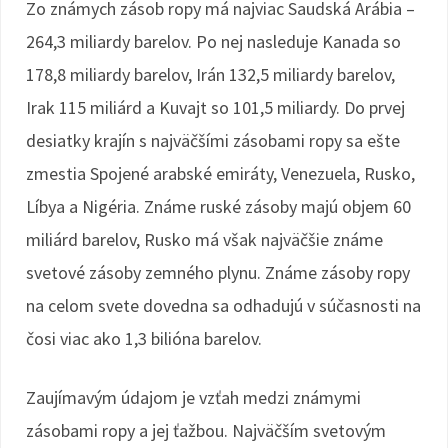
Zo známych zásob ropy má najviac Saudská Arábia –
264,3 miliardy barelov. Po nej nasleduje Kanada so
178,8 miliardy barelov, Irán 132,5 miliardy barelov,
Irak 115 miliárd a Kuvajt so 101,5 miliardy. Do prvej
desiatky krajín s najväčšími zásobami ropy sa ešte
zmestia Spojené arabské emiráty, Venezuela, Rusko,
Líbya a Nigéria. Známe ruské zásoby majú objem 60
miliárd barelov, Rusko má však najväčšie známe
svetové zásoby zemného plynu. Známe zásoby ropy
na celom svete dovedna sa odhadujú v súčasnosti na
čosi viac ako 1,3 bilióna barelov.
Zaujímavým údajom je vzťah medzi známymi
zásobami ropy a jej ťažbou. Najväčším svetovým