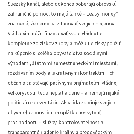
Suezský kanál, alebo dokonca poberajú obrovskú
zahraničnú pomoc, to majú ľahké – „easy money“
znamená, že nemusia zdaňovať svojich občanov.
Vládcovia môžu financovať svoje vládnutie
kompletne zo ziskov z ropy a môžu tie zisky použiť
na kúpenie si celého obyvateľstva sociálnymi
výhodami, štátnymi zamestnaneckými miestami,
rozdávaním pôdy a lukratívnymi kontraktmi. Ich
občania sa stávajú pasívnymi prijímateľmi vládnej
veľkorysosti, teda neplatia dane – a nemajú nijakú
politickú reprezentáciu. Ak vláda zdaňuje svojich
obyvateľov, musí im na oplátku poskytnúť
protihodnotu – služby, kontrolovateľnosť a
transparentné riadenie krajiny a predovšetkým