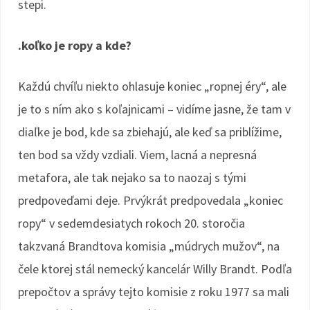
stepi.
.koľko je ropy a kde?
Každú chvíľu niekto ohlasuje koniec „ropnej éry“, ale
je to s ním ako s koľajnicami – vidíme jasne, že tam v
diaľke je bod, kde sa zbiehajú, ale keď sa priblížime,
ten bod sa vždy vzdiali. Viem, lacná a nepresná
metafora, ale tak nejako sa to naozaj s tými
predpoveďami deje. Prvýkrát predpovedala „koniec
ropy“ v sedemdesiatych rokoch 20. storočia
takzvaná Brandtova komisia „múdrych mužov“, na
čele ktorej stál nemecký kancelár Willy Brandt. Podľa
prepočtov a správy tejto komisie z roku 1977 sa mali