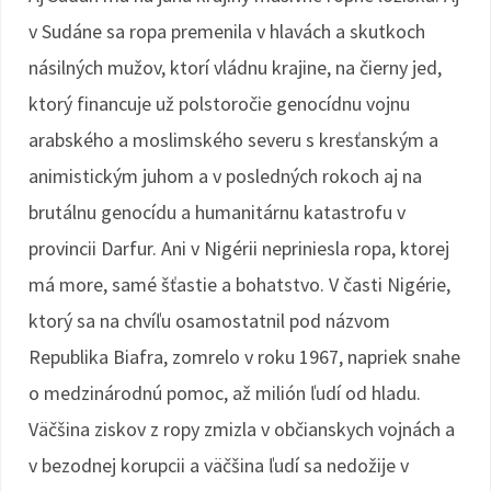
v Sudáne sa ropa premenila v hlavách a skutkoch
násilných mužov, ktorí vládnu krajine, na čierny jed,
ktorý financuje už polstoročie genocídnu vojnu
arabského a moslimského severu s kresťanským a
animistickým juhom a v posledných rokoch aj na
brutálnu genocídu a humanitárnu katastrofu v
provincii Darfur. Ani v Nigérii nepriniesla ropa, ktorej
má more, samé šťastie a bohatstvo. V časti Nigérie,
ktorý sa na chvíľu osamostatnil pod názvom
Republika Biafra, zomrelo v roku 1967, napriek snahe
o medzinárodnú pomoc, až milión ľudí od hladu.
Väčšina ziskov z ropy zmizla v občianskych vojnách a
v bezodnej korupcii a väčšina ľudí sa nedožije v