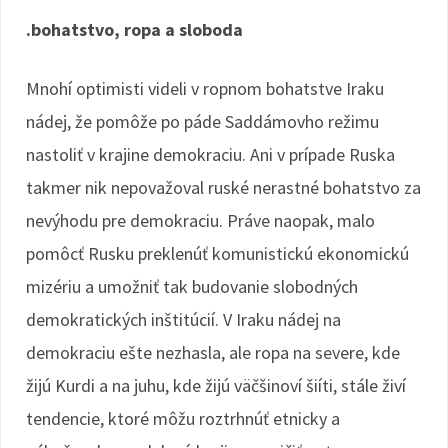
.bohatstvo, ropa a sloboda
Mnohí optimisti videli v ropnom bohatstve Iraku
nádej, že pomôže po páde Saddámovho režimu
nastoliť v krajine demokraciu. Ani v prípade Ruska
takmer nik nepovažoval ruské nerastné bohatstvo za
nevýhodu pre demokraciu. Práve naopak, malo
pomôcť Rusku preklenúť komunistickú ekonomickú
mizériu a umožniť tak budovanie slobodných
demokratických inštitúcií. V Iraku nádej na
demokraciu ešte nezhasla, ale ropa na severe, kde
žijú Kurdi a na juhu, kde žijú väčšinoví šiíti, stále živí
tendencie, ktoré môžu roztrhnúť etnicky a