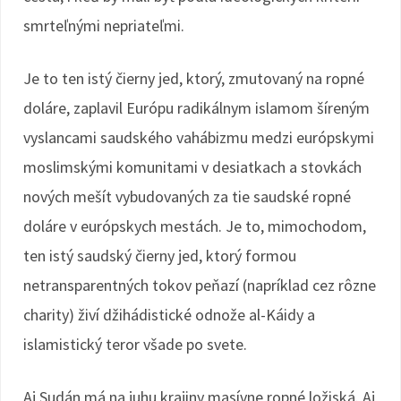
smrteľnými nepriateľmi.
Je to ten istý čierny jed, ktorý, zmutovaný na ropné
doláre, zaplavil Európu radikálnym islamom šíreným
vyslancami saudského vahábizmu medzi európskymi
moslimskými komunitami v desiatkach a stovkách
nových mešít vybudovaných za tie saudské ropné
doláre v európskych mestách. Je to, mimochodom,
ten istý saudský čierny jed, ktorý formou
netransparentných tokov peňazí (napríklad cez rôzne
charity) živí džihádistické odnože al-Káidy a
islamistický teror všade po svete.
Aj Sudán má na juhu krajiny masívne ropné ložiská. Aj