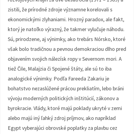
zistili, že prírodné zdroje významne korelovali s
ekonomickými zlyhaniami. Hrozný paradox, ale fakt,
ktorý je natoľko výrazný, že takmer vylučuje náhodu.
Sú, prirodzene, aj výnimky, ako trebárs Nórsko, ktoré
však bolo tradičnou a pevnou demokraciou dlho pred
objavením svojich nálezísk ropy v Severnom mori. A
tiež Čile, Malajzia či Spojené štáty, ale sú to iba
analogické výnimky. Podľa Fareeda Zakariu je
bohatstvo nezaslúžené prácou prekliatím, lebo bráni
vývoju moderných politických inštitúcií, zákonov a
byrokracie. Vlády, ktoré majú poklady ukryté v zemi
alebo majú iný ľahký zdroj príjmov, ako napríklad
Egypt vyberajúci obrovské poplatky za plavbu cez