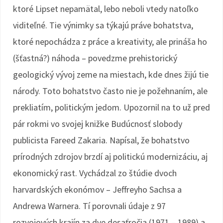
ktoré Lipset nepamätal, lebo neboli vtedy natoľko
viditeľné. Tie výnimky sa týkajú práve bohatstva,
ktoré nepochádza z práce a kreativity, ale prináša ho
(šťastná?) náhoda – povedzme prehistorický
geologický vývoj zeme na miestach, kde dnes žijú tie
národy. Toto bohatstvo často nie je požehnaním, ale
prekliatím, politickým jedom. Upozornil na to už pred
pár rokmi vo svojej knižke Budúcnosť slobody
publicista Fareed Zakaria. Napísal, že bohatstvo
prírodných zdrojov brzdí aj politickú modernizáciu, aj
ekonomický rast. Vychádzal zo štúdie dvoch
harvardských ekonómov – Jeffreyho Sachsa a
Andrewa Warnera. Tí porovnali údaje z 97
rozvojových krajín za dve desaťročia (1971 – 1989) a