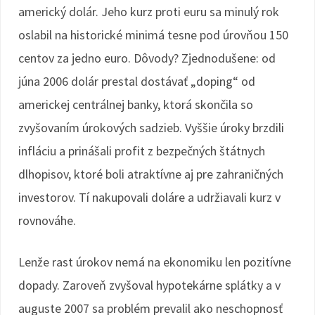
americký dolár. Jeho kurz proti euru sa minulý rok
oslabil na historické minimá tesne pod úrovňou 150
centov za jedno euro. Dôvody? Zjednodušene: od
júna 2006 dolár prestal dostávať „doping“ od
americkej centrálnej banky, ktorá skončila so
zvyšovaním úrokových sadzieb. Vyššie úroky brzdili
infláciu a prinášali profit z bezpečných štátnych
dlhopisov, ktoré boli atraktívne aj pre zahraničných
investorov. Tí nakupovali doláre a udržiavali kurz v
rovnováhe.
Lenže rast úrokov nemá na ekonomiku len pozitívne
dopady. Zaroveň zvyšoval hypotekárne splátky a v
auguste 2007 sa problém prevalil ako neschopnosť