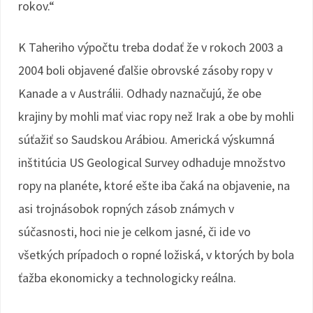
rokov.“
K Taheriho výpočtu treba dodať že v rokoch 2003 a
2004 boli objavené ďalšie obrovské zásoby ropy v
Kanade a v Austrálii. Odhady naznačujú, že obe
krajiny by mohli mať viac ropy než Irak a obe by mohli
súťažiť so Saudskou Arábiou. Americká výskumná
inštitúcia US Geological Survey odhaduje množstvo
ropy na planéte, ktoré ešte iba čaká na objavenie, na
asi trojnásobok ropných zásob známych v
súčasnosti, hoci nie je celkom jasné, či ide vo
všetkých prípadoch o ropné ložiská, v ktorých by bola
ťažba ekonomicky a technologicky reálna.