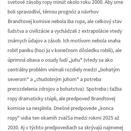
svetové zásoby ropy minúť okolo roku 2000. Aby sme
boli spravodliví, témou prognóz a návrhov
Brandtovej komisie nebola iba ropa, ale celkový stav
ľudstva a civilizácie a vychádzali z extrapolácie vtedy
známych údajov a zásob. Ich motívom nebola snaha
robiť paniku (hoci ju v konečnom dôsledku robili), ale
úprimná obava o osudy ľudí „juhu“ (vtedy sa ako
centrálny problém vnímali rozdiely medzi „bohatým
severom“ a „chudobným juhom“ a potreba
prerozdelenia zdrojov a bohatstva). Spotreba i ťažba
ropy dramaticky stúpli, ale predpoveď Brandtovej
komisie sa nesplnila. Dnešné predpovede „konca
ropy“ vidia ten okamih zväčša medzi rokmi 2025 až
2030. Aj v týchto predpovediach sa skrývajú najmenej